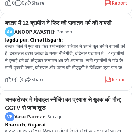
और कौन कौन आरोपी शामिल है।
0
0
Share
Report
फुटेज में 6 से अधिक आरोपी निकलते हुए देखे जा रहें हैं। सभी की तलाश 
जारी है। अभी तक की जांच में सामने आया हैं को मृतका के बेटे की आरोपियों 
की पैसे की लेनदेन को लेकर विवाद चल रहा था। जिसके चलते उन्होने 
बस्तर में 12 ग्रामीण ने फिर की सनातन धर्म की वापसी
घटना को अंजाम दिया। इस दौरान पीड़िता कार के सामने आ गई और उन्हें 
ANOOP AWASTHI
AA
3m ago
रोकने लगी। जिससे यह हादसा हुआ。
Jagdalpur,
Chhattisgarh:
बस्तर जिले में एक बार फिर धर्मान्तरित परिवार ने अपने मूल धर्म मे वापसी की 
है, दरअसल दरभा ब्लॉक के ग्राम नीलेगोंदी, बोदेनार पंचायत में 12 ग्रामीणों 
ने ईसाई धर्म को छोड़कर सनातन धर्म को अपनाया, सभी ग्रामीणों ने गांव के 
माटी पुजारी पेरमा, कोटवार और पटेल की मौजूदगी में विधिवत पूजा-पाठ कर 
अपने पारंपरिक रीति-रिवाजों के साथ घर वापसी की, बताया जा रहा है कि ये 
0
0
Share
Report
सभी ग्रामीण कुछ साल पहले ईसाई धर्म में चले गए थे, लेकिन अब उन्होंने 
अपनी संस्कृति और परंपरा को अपनाते हुए पुनः सनातन धर्म में लौटने का 
निर्णय लिया।
अनकलेश्वर में मोबाइल स्नैचिंग का प्रयास से युवक की मौत; 
CCTV से जांच शुरू
Vasu Parmar
VP
3m ago
Bharuch,
Gujarat:
ભરૂચના અંકલેશ્વર સ્થિત પાનોલી રેલવે પોલીસ હદમાં મોબાઇલ 