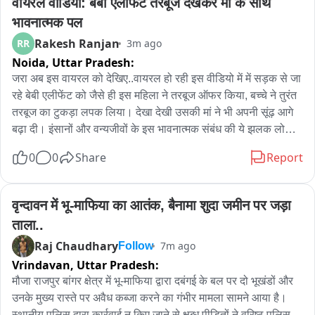
वायरल वीडियो: बेबी एलीफेंट तरबूज देखकर माँ के साथ 
भावनात्मक पल
Rakesh Ranjan
RR
3m ago
Noida,
Uttar Pradesh:
जरा अब इस वायरल को देखिए..वायरल हो रही इस वीडियो में में सड़क से जा 
रहे बेबी एलीफेंट को जैसे ही इस महिला ने तरबूज ऑफर किया, बच्चे ने तुरंत 
तरबूज का टुकड़ा लपक लिया। देखा देखी उसकी मां ने भी अपनी सूंढ़ आगे 
बढ़ा दी। इंसानों और वन्यजीवों के इस भावनात्मक संबंध की ये झलक लोगों 
को लुभा रही है। वीडियो इंटरनेट पर लोगों का ध्यान खींच रहा है।

0
0
Share
Report
तरबूज पर लपटा बेबी ELEPHANT

वीडियो सोशल मीडिया पर वायरल
वृन्दावन में भू-माफिया का आतंक, बैनामा शुदा जमीन पर जड़ा 
ताला..
Raj Chaudhary
7m ago
Follow
Vrindavan,
Uttar Pradesh:
मौजा राजपुर बांगर क्षेत्र में भू-माफिया द्वारा दबंगई के बल पर दो भूखंडों और 
उनके मुख्य रास्ते पर अवैध कब्जा करने का गंभीर मामला सामने आया है। 
स्थानीय पुलिस द्वारा कार्रवाई न किए जाने से क्षुब्ध पीड़ितों ने वरिष्ठ पुलिस 