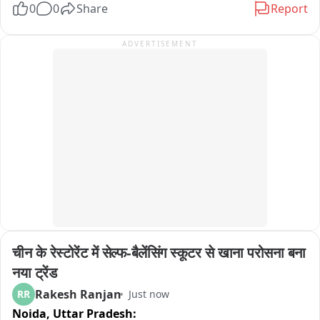
0
0
Share
Report
देखी है क्या?

डिजिटल आर्ट का शानदार नमूना

ADVERTISEMENT
बेजोड़ क्रिएटिविटी पहले देखी है कभी?
चीन के रेस्टोरेंट में सेल्फ-बैलेंसिंग स्कूटर से खाना परोसना बना 
नया ट्रेंड
Rakesh Ranjan
RR
Just now
Noida,
Uttar Pradesh: