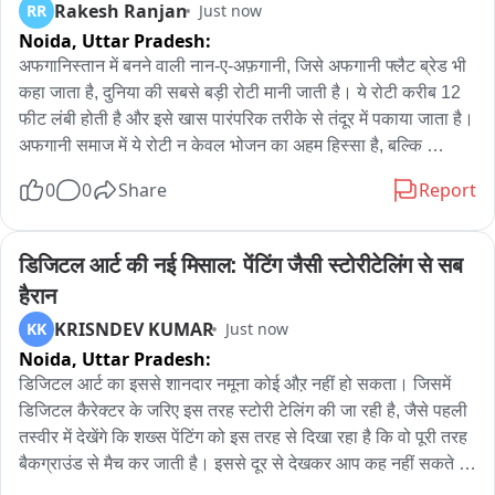
Rakesh Ranjan
RR
Just now
Noida,
Uttar Pradesh:
अफगानिस्तान में बनने वाली नान-ए-अफ़गानी, जिसे अफगानी फ्लैट ब्रेड भी 
कहा जाता है, दुनिया की सबसे बड़ी रोटी मानी जाती है। ये रोटी करीब 12 
फीट लंबी होती है और इसे खास पारंपरिक तरीके से तंदूर में पकाया जाता है। 
अफगानी समाज में ये रोटी न केवल भोजन का अहम हिस्सा है, बल्कि 
सामूहिकता और मेहमाननवाजी का प्रतीक भी है। स्थानीय बाज़ारों और मेलों 
0
0
Share
Report
में ये रोटी लोगों का विशेष आकर्षण बन जाती है।

ये है नान-ए-अफ़गानी

ये दुनिया की सबसे बड़ी रोटी है
डिजिटल आर्ट की नई मिसाल: पेंटिंग जैसी स्टोरीटेलिंग से सब 
हैरान
KRISNDEV KUMAR
KK
Just now
Noida,
Uttar Pradesh:
डिजिटल आर्ट का इससे शानदार नमूना कोई औऱ नहीं हो सकता। जिसमें 
डिजिटल कैरेक्टर के जरिए इस तरह स्टोरी टेलिंग की जा रही है, जैसे पहली 
तस्वीर में देखेंगे कि शख्स पेंटिंग को इस तरह से दिखा रहा है कि वो पूरी तरह 
बैकग्राउंड से मैच कर जाती है। इससे दूर से देखकर आप कह नहीं सकते है 
कि वाकई में ये कोई पेंटिंग है। ऐसी बेजोड़ क्रिएटिविटी आपने पहले कभी 