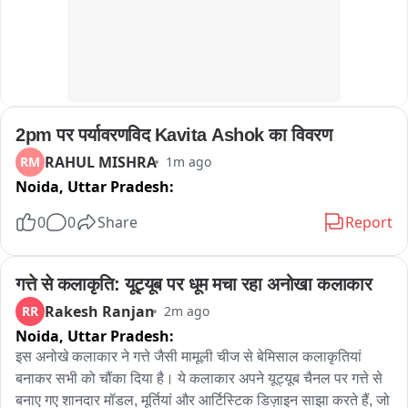
प्लेटफॉर्म से रवाना होने लगी। ट्रेन को चलती देखकर महिला उसे पकड़ने के 
लिए दौड़ी, लेकिन ट्रेन की गति अधिक होने के कारण वह असंतुलित होकर 
ट्रेन की चपेट में आने वाली थी। इसी दौरान प्लेटफॉर्म ड्यूटी पर तैनात 
कांस्टेबल योगेन्द्र सिंह ने तत्परता और साहस का परिचय देते हुए महिला को 
तत्काल खींचकर सुरक्षित बाहर कर लिया। जवान की सूझबूझ से महिला की 
जान बच गई है।
2pm पर पर्यावरणविद Kavita Ashok का विवरण
RAHUL MISHRA
RM
1m ago
Noida,
Uttar Pradesh:
0
0
Share
Report
गत्ते से कलाकृति: यूट्यूब पर धूम मचा रहा अनोखा कलाकार
Rakesh Ranjan
RR
2m ago
Noida,
Uttar Pradesh:
इस अनोखे कलाकार ने गत्ते जैसी मामूली चीज से बेमिसाल कलाकृतियां 
बनाकर सभी को चौंका दिया है। ये कलाकार अपने यूट्यूब चैनल पर गत्ते से 
बनाए गए शानदार मॉडल, मूर्तियां और आर्टिस्टिक डिज़ाइन साझा करते हैं, जो 