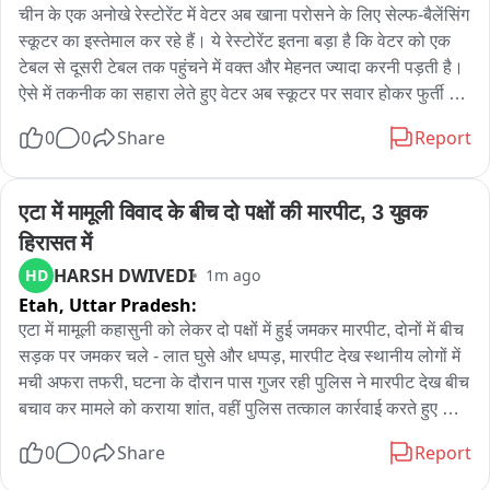
चीन के एक अनोखे रेस्टोरेंट में वेटर अब खाना परोसने के लिए सेल्फ-बैलेंसिंग 
स्कूटर का इस्तेमाल कर रहे हैं। ये रेस्टोरेंट इतना बड़ा है कि वेटर को एक 
टेबल से दूसरी टेबल तक पहुंचने में वक्त और मेहनत ज्यादा करनी पड़ती है। 
ऐसे में तकनीक का सहारा लेते हुए वेटर अब स्कूटर पर सवार होकर फुर्ती से 
ग्राहकों तक खाना पहुंचाते रहे हैं। ये सीन ग्राहकों के लिए भी अनोखा तजुर्बा 
0
0
Share
Report
है। टेक्नोलॉजी और सुविधा का ये मेल रेस्टोरेंट अनुभव को और खास बना 
रहा है। सेल्फ-बैलेंसिंग स्कूटर का कमाल रेस्टोरेंट के अनुभव को बना रहा 
खास
एटा में मामूली विवाद के बीच दो पक्षों की मारपीट, 3 युवक 
हिरासत में
HARSH DWIVEDI
HD
1m ago
Etah,
Uttar Pradesh:
एटा में मामूली कहासुनी को लेकर दो पक्षों में हुई जमकर मारपीट, दोनों में बीच 
सड़क पर जमकर चले - लात घुसे और धप्पड़, मारपीट देख स्थानीय लोगों में 
मची अफरा तफरी, घटना के दौरान पास गुजर रही पुलिस ने मारपीट देख बीच 
बचाव कर मामले को कराया शांत, वहीं पुलिस तत्काल कार्रवाई करते हुए तीन 
लोगों को हिरासत में लेकर भेजा थाने, एटा पुलिस का साफ संदेश कानून 
0
0
Share
Report
उल्लंघन/ हुड़दंग करने वाले अपराधियों को बिल्कुल भी bख्शा नहीं जायेगा, 
वहीं पुलिस पूरे मामले की जांच शुरू कर कार्रवाई में जुटी, थाना कोतवाली 