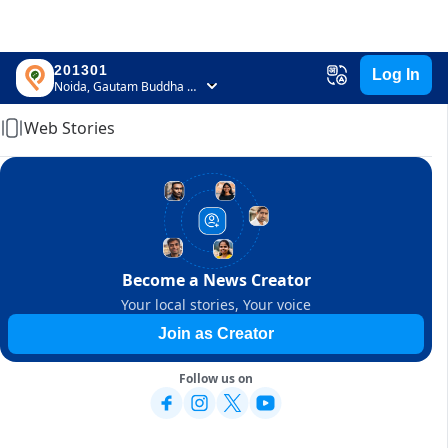
201301
Log In
Home
Noida, Gautam Buddha Nagar, Uttar Pradesh
Web Stories
Become a News Creator
Your local stories, Your voice
Join as Creator
Follow us on