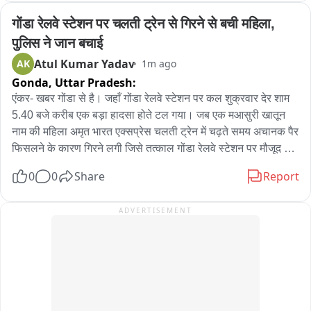
नगर क्षेत्र के बस स्टैंड के पास का पूरा मामला।
गोंडा रेलवे स्टेशन पर चलती ट्रेन से गिरने से बची महिला, 
पुलिस ने जान बचाई
Atul Kumar Yadav
AK
1m ago
Gonda,
Uttar Pradesh:
एंकर- खबर गोंडा से है। जहाँ गोंडा रेलवे स्टेशन पर कल शुक्रवार देर शाम 
5.40 बजे करीब एक बड़ा हादसा होते टल गया। जब एक मआसुरी खातून 
नाम की महिला अमृत भारत एक्सप्रेस चलती ट्रेन में चढ़ते समय अचानक पैर 
फिसलने के कारण गिरने लगी जिसे तत्काल गोंडा रेलवे स्टेशन पर मौजूद 
राजकीय रेलवे पुलिस के पुलिसकर्मियों द्वारा किसी तरीके से बचा करके 
0
0
Share
Report
महिला को प्लेटफार्म पर लाया गया और फिर इसके बाद जान बचाई गई है। 
राजकीय रेलवे पुलिसथाना गोण्डा की टीम ने अदम्य साहस दिखाते हुए चलती 
ADVERTISEMENT
ट्रेन की चपेट में आने से एक महिला यात्री की जान बच ली। यह पूरी घटना 
सीसीटीवी कैमरे में कैद हुई है जिसका वीडियो अब सामने आया है जिसमें साफ 
देखा जाता है कि एक महिला कल 7 अगस्त को प्लेटफॉर्म नंबर-1 पर ट्रेन 
संख्या 15567 अमृत भारत एक्सप्रेस पहुंची थी। महिला यात्री अपनी दो 
बेटियों के साथ मोतिहारी से आनंद विहार जा रही थी। महिला यात्री कुछ 
सामान लेने के लिए ट्रेन से नीचे उतर गई। इसी बीच सिग्नल मिलने पर ट्रेन 