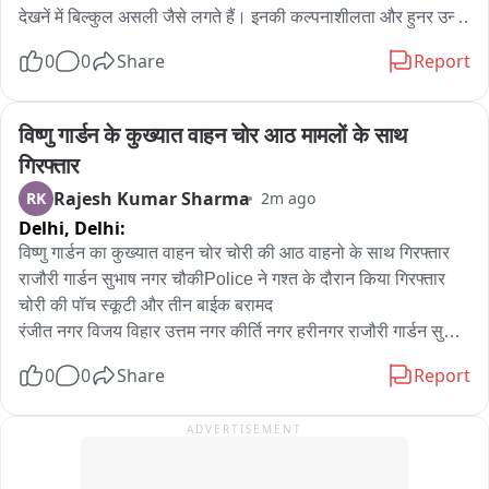
देखनें में बिल्कुल असली जैसे लगते हैं। इनकी कल्पनाशीलता और हुनर उन्हें 
दूसरे कलाकारों से अलग बनाता है। दुनियाभर के दर्शक इनके वीडियो को 
0
0
Share
Report
खूब पसंद कर रहे हैं।

गत्ते से कला रचने वाला कलाकार

यूट्यूब पर मचा रहा है धूम
विष्णु गार्डन के कुख्यात वाहन चोर आठ मामलों के साथ 
गिरफ्तार
Rajesh Kumar Sharma
RK
2m ago
Delhi,
Delhi:
विष्णु गार्डन का कुख्यात वाहन चोर चोरी की आठ वाहनो के साथ गिरफ्तार 

राजौरी गार्डन सुभाष नगर चौकीPolice ने गश्त के दौरान किया गिरफ्तार 

चोरी की पॉच स्कूटी और तीन बाईक बरामद 

रंजीत नगर विजय विहार उत्तम नगर कीर्ति नगर हरीनगर राजौरी गार्डन सुभाष 
प्लेस  के आठ मामलों का हुआ खुलासा 

0
0
Share
Report
राजीश शर्मा 

ADVERTISEMENT
पश्चिमी जिला के राजौरी गार्डन सुभाष नगर चौकी की पुलिस ने गश्त के 
दौरान विष्णु गार्डन के एक  कुख्यात वाहन चोर को गिरफ्तार किया है।इसके 
पकड़े जाने से चोरी की पॉच स्कूटी और तीन बाईक बरामद की है।यह चोरी 