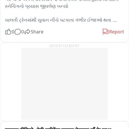
સ્નેચિંગનો પ્રયાસ જીવલેણ બન્યો

ચાલતી ટ્રેનમાંથી યુવાન નીચે પટકાતા ગંભીર ઈજાઓ થતા 
સારવાર દરમિયાન मौत

0
0
Share
Report
મોબાઇલ છીનવવાના કથિત પ્રયાસને પગલે યુવાન ટ્રેનમાંથી 
ADVERTISEMENT
પડ્યો હોવાની પ્રાથમિક માહિતી

ઘટનાને લઈને CCTV ફૂટેજના આધારે પોલીસ તપાસ શરૂ

ઘટનાને પગલે મુસાફરોમાં ભય અને સ્થાનિકોમાં રોષ, સુરક્ષા 
વ્યવસ્થા સામે સવાલો