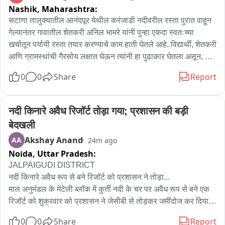
Nashik,
Maharashtra:
सटाणा तालुक्यातील आनंदपूर येथील करंजाडी नदीवरील रस्ता पुरात वाहून 
गेल्यानंतर गावातील शेतकरी अनिल भामरे यांनी पुन्हा एकदा स्वतःच्या 
खर्चातून पर्यायी रस्ता तयार करण्याचे काम हाती घेतले आहे. विद्यार्थी, शेतकरी 
आणि ग्रामस्थांची गैरसोय लक्षात घेऊन त्यांनी हा पुढाकार घेतला असून, या 
ठिकाणी कायमस्वरूपी पूल उभारण्याची मागणी ग्रामस्थांनी केली आहे.

0
0
Share
Report
यापूर्वी देखील २०१८-१९ मध्ये शासनाकडून रस्ता न झाल्याने अनिल भामरे 
यांनी स्वतःच्या खर्चातून सुमारे साडेपाच लाख रुपये खर्च करून रस्ता तयार 
नदी किनारे अवैध रिजॉर्ट तोड़ा गया; प्रशासन की बड़ी 
केला होता. त्याचा लाभ अनेक वर्षे ग्रामस्थांना झाला. दरम्यान, शासनाने 
बेदखली
फरशी पुलाचे काम सुरू केले; मात्र अलीकडील पुरात अर्धवट पूल आणि 
Akshay Anand
AA
24m ago
रस्ता वाहून गेला.
Noida,
Uttar Pradesh:
JALPAIGUDI DISTRICT

नदी किनारे अवैध रूप से बने रिजॉर्ट को प्रशासन ने तोड़ा...

माल अनुमंडल के मेटेली ब्लॉक में कुर्ती नदी के चर पर अवैध रूप से बने एक 
रिजॉर्ट को शुक्रवार को प्रशासन ने जेसीबी से तोड़कर जमींदोज कर दिया। 
प्रशासन सूत्रों के अनुसार अनुमंडल प्रशासन की मौजूदगी में सरकारी 
0
0
Share
Report