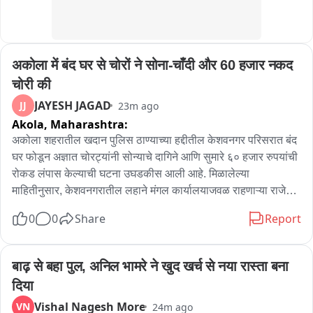
पोलीस ठाणेस ०१ असे एकुण ०७ गुन्हे दाखल करण्यात आले असून त्यात ०९ 
आरोपीतांना अटक करण्यात आली आहे.
अकोला में बंद घर से चोरों ने सोना-चाँदी और 60 हजार नकद 
चोरी की
JAYESH JAGAD
JJ
23m ago
Akola,
Maharashtra:
अकोला शहरातील खदान पुलिस ठाण्याच्या हद्दीतील केशवनगर परिसरात बंद 
घर फोडून अज्ञात चोरट्यांनी सोन्याचे दागिने आणि सुमारे ६० हजार रुपयांची 
रोकड लंपास केल्याची घटना उघडकीस आली आहे. मिळालेल्या 
माहितीनुसार, केशवनगरातील लहाने मंगल कार्यालयाजवळ राहणाऱ्या राजेश्री 
सुनील जयस्वाल या आपल्या सासूसह गेल्या सात दिवसांपासून नागपूर येथे 
0
0
Share
Report
नातेवाईकांकडे गेल्या होत्या. त्यामुळे त्यांचे घर बंद होते, त्या अकोल्यात 
परतल्यानंतर घराच्या मुख्य दरवाजाची कडी तुटलेली असल्याचे त्यांच्या 
निदर्शनास आले. घरात प्रवेश केल्यानंतर सर्व खोल्यांचे दरवाजे उघडे असून 
बाढ़ से बहा पुल, अनिल भामरे ने खुद खर्च से नया रास्ता बना 
कपाटातील सामान अस्ताव्यस्त फेकून दिल्याचे दिसून आले. तपासणी केली 
दिया
असता कपाटातून सुमारे १० ग्रॅम वजनाचे सोन्याचे दागिने आणि सुमारे ६० 
Vishal Nagesh More
VN
24m ago
हजार रुपयांची रोकड चोरीला गेल्याचे स्पष्ट झाले.