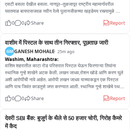
एसटी बसला देखील बसला. नागपूर–तुळजापूर राष्ट्रीय महामार्गावरील 
यवतमाळ बायपासजवळ नवीन रेल्वे पुलानजीकच्या खड्डेमय रस्त्यामुळे 
नागपूर–लातूर एसटी बसचा ॲक्सल तुटला. बसमध्ये ५७ प्रवासी होते. 
0
0
Share
Report
सुदैवाने कोणतीही जीवितहानी झाली नाही, मात्र एसटी बसचे मोठे नुकसान 
झाले. घटनेनंतर चालकाने एसटी महामंडळाला माहिती दिली. तब्बल दोन 
तासांनी मेकॅनिकल पथक घटनास्थळी पोहोचले. महामार्गावरील खड्ड्यांमुळे 
वाशीम में पिस्टल के साथ तीन गिरफ्तार, पूछताछ जारी
एसटीसह खासगी वाहनांचेही नुकसान होत आहे.
GANESH MOHALE
GM
25m ago
Washim,
Maharashtra:
वाशिम शहरातील काटा रोड परिसरात पिस्टल घेऊन फिरणाऱ्या तिघांना 
स्थानिक गुन्हे शाखेने अटक केली. लखन जाधव,रोशन खोडे आणि करण घुले 
अशी आरोपींची नावे आहेत. आरोपी लखन जाधव याच्याकडून एक पिस्टल 
आणि पाच जिवंत काडतुसे जप्त करण्यात आली. स्थानिक गुन्हे शाखेचे पथक 
रात्री गस्तीवर असताना मिळालेल्या गोपनीय माहितीच्या आधारे ही कारवाई 
0
0
Share
Report
करण्यात आली. पोलिसांना पाहताच तिघांनी पळून जाण्याचा प्रयत्न केला; 
मात्र पाठलाग करून त्यांना ताब्यात घेण्यात आले. याप्रकरणी वाशिम शहर 
पोलीस ठाणीत गुन्हा दाखल करण्यात आला असून पिस्टल कुठून आणले आणि 
देवरी SBI बैंक: बुजुर्ग के थैले से 50 हजार चोरी, गिरोह कैमरे 
या प्रकरणात आणखी कोणाचा सहभाग आहे,याचा तपास सुरू आहे.
में कैद