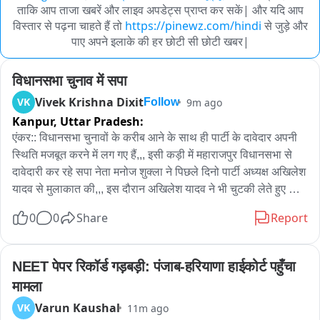
ताकि आप ताजा खबरें और लाइव अपडेट्स प्राप्त कर सकें| और यदि आप
विस्तार से पढ़ना चाहते हैं तो
https://pinewz.com/hindi
से जुड़े और
पाए अपने इलाके की हर छोटी सी छोटी खबर|
विधानसभा चुनाव में सपा
Vivek Krishna Dixit
VK
9m ago
Follow
Kanpur,
Uttar Pradesh:
एंकर:: विधानसभा चुनावों के करीब आने के साथ ही पार्टी के दावेदार अपनी 
स्थिति मजबूत करने में लग गए हैं,,, इसी कड़ी में महाराजपुर विधानसभा से 
दावेदारी कर रहे सपा नेता मनोज शुक्ला ने पिछले दिनो पार्टी अध्यक्ष अखिलेश 
यादव से मुलाकात की,,, इस दौरान अखिलेश यादव ने भी चुटकी लेते हुए कहा 
कि सपा से एक मनोज गए तो दूसरे आ गए हैं,,, सपा नेता मनोज शुक्ला ने 
0
0
Share
Report
भाजपा सरकार पर ब्राह्मण समाज के साथ न्याय न करने का आरोप लगाया,, 
उन्होंने कहा कि  इस सरकार में ब्राह्मणों के साथ सबसे ज्यादा उत्पीड़न हुआ 
है, इसका बदला ब्राह्मण समाज अब विधानसभा चुनावों में लेगा,,,, अखिलेश 
NEET पेपर रिकॉर्ड गड़बड़ी: पंजाब-हरियाणा हाईकोर्ट पहुँचा 
यादव के पीडीए में पी से पंडित वाले बयान पर उन्होंने कृष्ण सुदामा की मित्रता 
मामला
का उदाहरण भी दिया,,, महाराजपुर विधानसभा की बदहाली का मुद्दा उठाते हुए 
Varun Kaushal
VK
11m ago
उन्होंने कहा कि सोसाइटी क्षेत्रों में कम से कम बेटरमेंट चार्ज लेकर विकास 