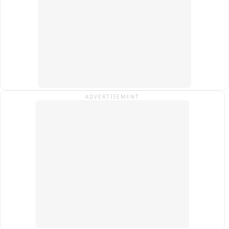
शुरू की जाएं और पूरे प्रोजेक्ट के लिए समयसीमा तय की जाए.

कार्यकर्ताओं ने चेतावनी दी है कि यदि जल्द निर्णय नहीं लिया गया, तो वे 
संवैधानिक दायरे में रहकर बड़ा जन-आंदोलन करेंगे.

फिलहाल इस पूरे घटनाक्रम का वीडियो सोशल मीडिया पर वायरल हो रहा है 
और क्षेत्र में राजनैतिक चर्चा का विषय बना हुआ है.
ADVERTISEMENT