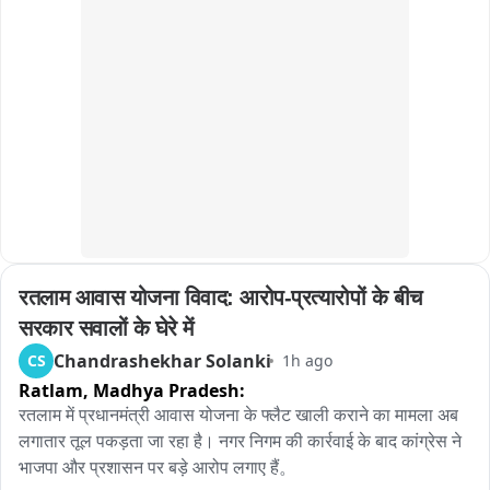
प्रशासन और BRO की टीम लगातार मार्ग सुचारू करने के प्रयास में जुटी 
हुई है, लेकिन हाईवे कब तक खुलेगा, इस पर अभी कुछ भी कह पाना मुश्किल 
है।
रतलाम आवास योजना विवाद: आरोप-प्रत्यारोपों के बीच 
सरकार सवालों के घेरे में
Chandrashekhar Solanki
CS
1h ago
Ratlam,
Madhya Pradesh:
रतलाम में प्रधानमंत्री आवास योजना के फ्लैट खाली कराने का मामला अब 
लगातार तूल पकड़ता जा रहा है। नगर निगम की कार्रवाई के बाद कांग्रेस ने 
भाजपा और प्रशासन पर बड़े आरोप लगाए हैं。
