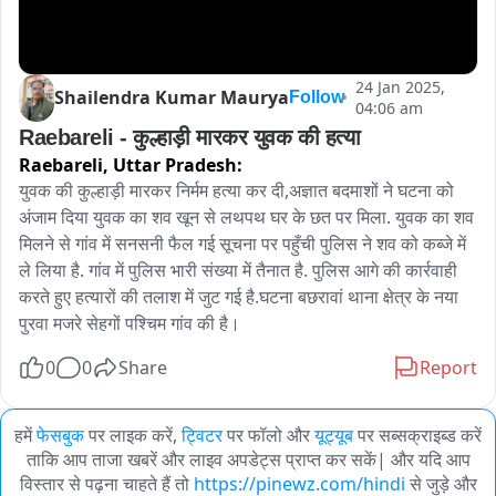
24 Jan 2025,
Shailendra Kumar Maurya
Follow
04:06 am
Raebareli - कुल्हाड़ी मारकर युवक की हत्या 
Raebareli,
Uttar Pradesh:
युवक की कुल्हाड़ी मारकर निर्मम हत्या कर दी,अज्ञात बदमाशों ने घटना को 
अंजाम दिया युवक का शव खून से लथपथ घर के छत पर मिला. युवक का शव 
मिलने से गांव में सनसनी फैल गई सूचना पर पहुँची पुलिस ने शव को कब्जे में 
ले लिया है. गांव में पुलिस भारी संख्या में तैनात है. पुलिस आगे की कार्रवाही 
करते हुए हत्यारों की तलाश में जुट गई है.घटना बछरावां थाना क्षेत्र के नया 
पुरवा मजरे सेहगों पश्चिम गांव की है। 
0
0
Share
Report
हमें
फेसबुक
पर लाइक करें,
ट्विटर
पर फॉलो और
यूट्यूब
पर सब्सक्राइब्ड करें
ताकि आप ताजा खबरें और लाइव अपडेट्स प्राप्त कर सकें| और यदि आप
विस्तार से पढ़ना चाहते हैं तो
https://pinewz.com/hindi
से जुड़े और