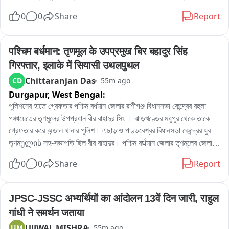
বিল্ডারদের লাগামছাড়া কাজের জেরে সাধারণ মানুষের যাতায়াত মারাত্মকভাবে ব্যাহত 
0
0
Share
Report
হচ্ছে, বাড়ছে দুর্ঘটনার আশঙ্কাও। বিষয়টি নিয়ে পুরসভায় লিখিত অভিযোগ জমা 
দেওয়ার পাশাপাশি প্রশাসনের হস্তক্ষেপের দাবি জানিয়েছেন তাঁরা。

এলাকার বিজেপি কর্মী রোহিত দে জানান, এলাকাবাসীর অভিযোগের ভিত্তিতেই তাঁরা 
पश्चिम बर्धमान: तृणमूल के उपप्रमुख बिर बहादुर सिंह 
পুরসভায় স্মারকলিপি জমা দিয়েছেন। তাঁর দাবি, নির্মাণসামগ্রী মাসের পর মাস রাস্তার 
गिरफ्तार, इलाके में सियासी उथलपुथल
উপর পড়ে থাকায় রাস্তা কার্যত সরু হয়ে গিয়েছে। বর্ষাকালে বালি ও অন্যান্য সামগ্রী 
Chittaranjan Das
CD
55m ago
নিকাশি ব্যবস্থা আটকে দিচ্ছে, ফলে জল জমার সমস্যাও বাড়ছে। রাতের অন্ধকারে 
Durgapur,
West Bengal:
ভারী ডাম্পার ও লরিতে মালপত্র নামানোর ফলে রাস্তারও ক্ষতি হচ্ছে বলে অভিযোগ 
করেন তিনি। প্রশাসনের তরফে প্রয়োজনীয় ব্যবস্থা নেওয়ার দাবি জানিয়ে তিনি 
পুলিশনের হাতে গ্রেফতার পশ্চিম বর্ধমান জেলার রাণীগঞ্জ বিধানসভা কেন্দ্রের বহুলা 
বলেন, আইনি পথেই এই সমস্যার সমাধান চান তাঁরা。

পঞ্চায়েতের তৃণমূলের উপপ্রধান বীর বাহাদুর সিং । ঝাড়খণ্ডের মধুপুর থেকে তাকে 
অন্যদিকে আর এক বিজেপি কর্মী অভিজিৎ বিশ্বাসের অভিযোগ, দীর্ঘদিন ধরে এই 
গ্রেফতার করে অন্ডাল থানার পুলিশ। এছাড়াও পাণ্ডবেশ্বর বিধানসভা কেন্দ্রের যুব 
পরিস্থিতি চললেও কোনও কার্যকর পদক্ষেপ নেওয়া হয়নি। তাঁর দাবি, নির্মাণস্থলে বড় 
তৃণমულის সহ-সভাপতি ছিল বীর বাহাদুর। পশ্চিম বर्धমান জেলার তৃণমূলের জেলা 
বড় কাঠের বোর্ড ও পেরেক ছড়িয়ে থাকায় শিশু-সহ পথচলতি মানুষের আহত হওয়ার 
সভাপতিপত্তি তথা পাণ্ডবেশ্বরের তৃণমূল প্রার্থী নরেন্দ্রনাথ চক্রবর্তীর খাস লোক 
0
0
Share
Report
আশঙ্কা রয়েছে। নিত্যদিন ছোটখাটো দুর্ঘটনাও ঘটছে। 그는 অভিযোগ করেন, 
বলেও পরিচিত ছিল এই বীর বাহাদুর। এলাকায় সন্ত্রাস তোলাবাজি সহ একাধিক 
অতীতে প্রভাবশালীদের মদতে এই ধরনের অনিয়ম চলেছে। বর্তমান প্রশাসনের কাছে 
অভিযোগে গ্রেফতার এই বীর বাহাদুর。
দ্রুত ব্যবস্থা নিয়ে রাস্তা দখলমুক্ত ও নিরাপদ করার আবেদন জানান তিনি。

JPSC-JSSC अभ्यर्थियों का आंदोलन 13वें दिन जारी, राहुल 
বিজেপির দাবি, রাস্তা থেকে অবিলম্বে নির্মাণসামগ্রী সরিয়ে স্বাভাবিক যান চলাচল 
गांधी ने समर्थन जताया
নিশ্চিত করতে হবে এবং ভবিষ্যতে যাতে জনসাধারণের ভোগান্তি না হয়, সে বিষয়ে 
UJJWAL MISHRA
UM
55m ago
প্রশাসনকে কড়া নজরদারি করতে হবে。
