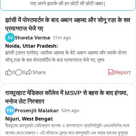
पाए अपने इलाके की हर छोटी सी छोटी खबर|
झांसी में पोस्टमार्टम के बाद अबान अहमद और सोनू रज़ा के शव 
प्रयागराज भेजे गए
Shweta Verma
SV
51m ago
Noida,
Uttar Pradesh:
झांसी (उत्तर प्रदेश): आतीक अहमद के बेटे अबान अहमद और उसके दोस्त 
सोनू रज़ा के शव पोस्टमॉर्टेम के बाद प्रयागराज भेजे गए; दृश्य
0
0
Share
Report
रामपुरहाट मेडिकल कॉलेज में MSVP से बहस के बाद हंगामा, 
मनोज लेट गिरफ्तार
Prosenjit Malakar
PM
52m ago
Nijuri,
West Bengal:
বীরভূমের রামপুরহাট মেডিক্যাল কলেজ ও হাসপাতালে অ্যাসিস্ট্যান্ট এমএসভিপির সঙ্গে 
বচসার জেরে চাঞ্চল্য। এই ঘটনাকে কেন্দ্র করে রামপুরহাট এক নম্বর ব্লকের কুসুম্বা 