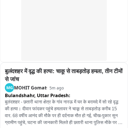
सूचना मिलते ही पीआरबी 5643 के सिपाही हृदयेश यादव और चालक राकेश 
पुलिस स्टेशन में PCR कॉल मिली कि एक लड़का नाले में बह गया है. SI 
तिवारी मौके पर पहुंचे। स्थिति गंभीर देख सिपाही हृदयेश यादव बिना देर किए 
रोशन लाल मौके पर पहुँचे. शिकायतकर्ता मनीष ने बताया कि उसका दोस्त 
नदी में कूद गए। कड़ी मशक्कत के बाद उन्होंने रामखेलावन को सुरक्षित नदी 
अंकित नोएडा से लौट रहा था. प्रियंका कैंप नाले के पास पैर फिसला और 
से बाहर निकाल लिया है।
बह गया. लापता व्यक्ति की तलाश के लिए DDMA East Rescue टीम 
और दिल्ली फायर सर्विस की मदद से तलाशी चल रही है पर अब तक कुछ 
नहीं मिला. तलाशी जारी है.
बुलंदशहर में वृद्ध की हत्या: चाकू से ताबड़तोड़ हमला, तीन टीमों 
से जांच
MOHIT Gomat
MG
5m ago
Bulandshahr,
Uttar Pradesh:
बुलंदशहर - छतारी थाना क्षेत्र के गांव नारऊ में घर के बरामदे में सो रहे वृद्ध 
की हत्या। दीवार फांदकर पहुंचे हमलावर ने चाकू से ताबड़तोड़ करीब 15 
वार. 68 वर्षीय आनंद की मौके पर ही दर्दनाक मौत हो गई, चीख-पुकार सुन 
ग्रामीण पहुंचे, घटना की जानकारी मिलते ही छतारी थाना पुलिस मौके पर 