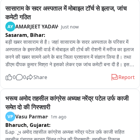
सासाराम के सदर अस्पताल में मोबाइल टॉर्च से इलाज, जांच 
कमेटी गठित
AMARJEET YADAV
AY
Just now
Sasaram,
Bihar:
बड़ी खबर सासाराम से है। जहां सासाराम के सदर अस्पताल के परिसर में 
अस्पताल के इमरजेंसी वार्ड में मोबाइल की टोर्च की रोशनी में मरीज का इलाज 
करने की खबर सामने आने के बाद जिला प्रशासन में संज्ञान लिया है। तथा 
डीएम दीपक कुमार मिश्रा ने इसको लेकर एक जांच कमेटी बना दी है। इस 
जांच कमेटी की रिपोर्ट के आधार पर लापरवाही बरतने वालों पर कार्रवाई की 
0
0
Share
Report
जाएगी। बता दे की सासाराम के सदर अस्पताल परिसर में मॉडल हॉस्पिटल 
का विशाल बिल्डिंग बनाया गया है। उसके लिए अलग से जनरेटर की व्यवस्था 
की गई है। लेकिन कमोबेश ऑपरेटर की नियुक्ति नहीं होने के कारण 
भरूच अमोद तहसील कांग्रेस अध्यक्ष नरेंद्र पटेल उर्फ काजी 
पावरकट के बाद जनरेटर चलने में थोड़ी देर हो जाती है। जबकि 
समेत दो की गिरफ्तारी
आपातकालीन कक्ष में इनवर्टर की व्यवस्था की गई है। कल जिस तरह से 
Vasu Parmar
VP
1m ago
पावरकट हुआ तथा उस दौरान जिन मरीजों का इलाज चल रहा था, उन्हें 
Bharuch,
Gujarat:
मोबाइल के टोर्च की रोशनी में इलाज करना पड़ा। इस संबंध में बताया गया कि 
इनवर्टर की लाइन से बैकअप दिया गया है। लेकिन अचानक एमसीबी में कुछ 
Барૂч अमोद तहसील कांग्रेस अध्यक्ष नरेंद्र पटेल उर्फ काजी सहित 
तकनीकी खराबी आ गई। जिस कारण पावरकट हुआ। लेकिन कुछ ही क्षण 
तहसील पंचायत सदस्य चिंतन पटेल की गिरफ्तारी; तहसीला विकास 