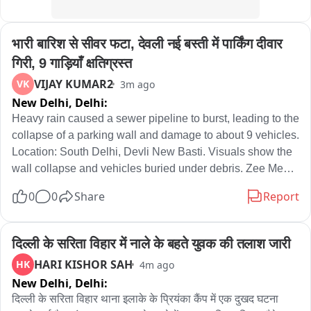
करती रहेंगी?
भारी बारिश से सीवर फटा, देवली नई बस्ती में पार्किंग दीवार 
गिरी, 9 गाड़ियाँ क्षतिग्रस्त
VIJAY KUMAR2
VK
3m ago
New Delhi,
Delhi:
Heavy rain caused a sewer pipeline to burst, leading to the 
collapse of a parking wall and damage to about 9 vehicles. 
Location: South Delhi, Devli New Basti. Visuals show the 
wall collapse and vehicles buried under debris. Zee Media 
की विजय कुमार की रिपोर्ट. खबर पर वॉकथ्रू. वीडियो: राजधानी दिल्ली के 
0
0
Share
Report
देवली रोड में नई बस्ती में भारी बारिश से सीवर पाइपलाइन फटा और पार्किंग 
की दीवार गिरी, जिससे गाड़ियाँ दब गईं और नुकसान हुआ. मौके पर लोगों ने 
बताया यह घटना कल की है जब भारी वर्षा हुई. Zee Media के लिए विजय 
दिल्ली के सरिता विहार में नाले के बहते युवक की तलाश जारी
कुमार की रिपोर्ट. बाइट स्थानीय लोग
HARI KISHOR SAH
HK
4m ago
New Delhi,
Delhi:
दिल्ली के सरिता विहार थाना इलाके के प्रियंका कैंप में एक दुखद घटना 