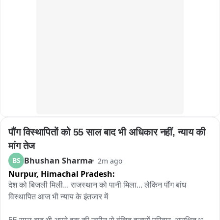
भी विवाद हो गया। इस वीडियो के वायरल होने के बाद छात्रों के सुरक्षा को 
लेकर सवाल उठने लगे हैं। क्योंकि इस MUN में शहर के नामी स्कूलों के 
बच्चों ने भाग लिया था। यदि स्कूल परिसर में यदि बच्चे सेफ नहीं, तो ऐसे 
कार्यक्रम आयोजित करना कितना सही है। इसका अनुमान वायरल हो रही 
वीडियो से लगाया जा सकता है। एक-दूसरे के साथ धक्का-मुक्की और 
हाथापाई करते दिखाई दे रहे हैं। हालांकि, अभी तक यह स्पष्ट नहीं हो पाया है 
कि इन विवादों के पीछे की वजह क्या है। लेकिन बच्चों की ये वायरल वीडियो 
शहर में चर्चा का विषय बनी हुई है।
पौंग विस्थापितों को 55 साल बाद भी अधिकार नहीं, न्याय की 
मांग तेज
Bhushan Sharma
BS
2m ago
Nurpur,
Himachal Pradesh:
देश को बिजली मिली... राजस्थान को पानी मिला... लेकिन पौंग बांध 
विस्थापित आज भी न्याय के इंतजार में
