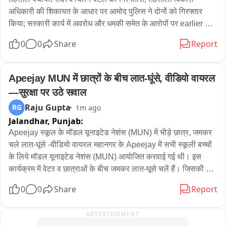
के लिए बिजली गुल हुई थी। लेकिन फिर बिजली बहाल कर दी गई।
अधिकारी की शिकायत के आधार पर आमोद पुलिस ने दोनों को गिरफ्तार 
किया; सरकारी कार्य में अवरोध और धमकी समेत के आरोपों पर earlier 
शिकायत दर्ज थी; गिरफ्तारी के खबर फैलते हैं आमोद के राजनीतिक 
0
0
Share
Report
वातावरण में चर्चा; भरूच जिला कांग्रेस अध्यक्ष राजेंद्रसिंह राणा और MAJI 
विधायक संजय सोलंकी समेत नेताओं पुलिस स्टेशन पहुंचे; कांग्रेस नेताओं 
की मौजूदगी से आमोद पुलिस थाना में राजनीतिक माहौल गरमाया
Apeejay MUN में छात्रों के बीच लात-घूंसे, वीडियो वायरल
—सुरक्षा पर उठे सवाल
Raju Gupta
RG
1m ago
Jalandhar,
Punjab:
Apeejay स्कूल के मॉडल यूनाइटेड नेशंस (MUN) में भीड़े छात्र, जमकर 
चले लात-घूंसे -वीडियो वायरल महानगर के Apeejay में सभी स्कूली बच्चों 
के लिये मॉडल यूनाइटेड नेशंस (MUN) आयोजित करवाई गई थी। इस 
कार्यक्रम में वेटर व छात्राओं के बीच जमकर लात-घूसे चलें हैं। जिसकी 
वीडियो सोशल मीडिया पर तेजी से वायरल हो रही है। जानकारी के अनुसार, 
0
0
Share
Report
एपीजे कॉलेज परिसर में विभिन्न स्कूलों के बच्चों के लिए खानपान का 
आयोजन किया गया था। कार्यक्रम के दौरान बड़ी संख्या अलग-अलग नामी 
ADVERTISEMENT
स्कूलों के छात्र मौजूद थे। इसी बीच किसी बात को लेकर कुछ बच्चों के बीच 