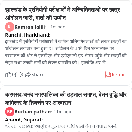
झारखंड के प्रतियोगी परीक्षाओं में अनियमितताओं पर छात्र 
आंदोलन जारी, वार्ता की उम्मीद
Kamran Jalili
KJ
11m ago
Ranchi,
Jharkhand:
झारखंड में प्रतियोगी परीक्षाओं में कथित अनियमितताओं को लेकर छात्रों का 
आंदोलन लगातार बना हुआ है। आंदोलन के 14वें दिन धरनास्थल पर 
प्रशासन की ओर से एसडीएम और एडीएम लॉ एंड ऑर्डर पहुंचे और छात्रों की 
सेहत तथा उनकी मांगों को लेकर बातचीत की। हालांकि अब भी 
आंदोलनकारी छात्रों की निगाहें सरकार के बुलावे पर टिकी हैं।

0
0
Share
Report
रांची में बीते 14 दिनों से आंदोलन कर रहे प्रतियोगी परीक्षा अभ्यर्थियों से 
मिलने शुक्रवार को एसडीएम और एडीएम लॉ एंड ऑर्डर धरनास्थल पहुंचे। 
करमसद-अनंद नगरपालिका की हड़ताल समाप्त, वेतन वृद्धि और 
अधिकारियों ने छात्रों का हालचाल जाना।

कमिश्नर के ग़ैरवर्त्तन पर आश्वासन
सरकार से बातचीत के सवाल पर एसडीएम ने कहा कि सभी को सकारात्मक 
Burhan pathan
BP
11m ago
रहने की जरूरत है और उम्मीद है कि स्थिति का समाधान निकलेगा। उन्होंने 
Anand,
Gujarat:
यह भी बताया कि जिन छात्रों की तबीयत बिगड़ी है, वे डॉक्टरों की निगरानी में 
हैं और प्रशासन उनकी स्वास्थ्य स्थिति पर लगातार नजर बनाए हुए है।

એંકર: કરમસદ આણંદ મહાનગર પાલિકામાં વેતન વધારા અને 