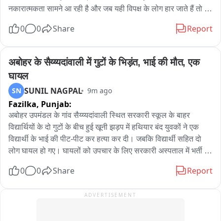
नकारात्मकता सामने आ रही है और जब यही विपक्ष के लोग हार जाते हैं तो ये 
देश के आगे रोना रोते हैं..."

0
0
Share
Report
छात्रों के विरोध-प्रदर्शन और Gen Z पर मोहन भागवत की टिप्पणियों पर 
उन्होंने कहा, "जेन-जी भी इस सरकार का हिस्सा हैं। उन्हीं का बहुमत है कि 
अबोहर के सैय्य्यदांवाली में गुटों के भिड़ंत, भाई की मौत, एक 
हमारी सरकार सत्ता में है। ऐसा नहीं है कि कुछ लोग ही जेन-जी हैं... झारखंड 
घायल
में भी युवा अच्छे से विरोध-प्रदर्शन कर रहे हैं... ये कुछ मुट्ठी भर लोग हैं जो 
SUNIL NAGPAL
SN
9m ago
जेन-जी का नाम खराब कर रहे हैं..."
Fazilka,
Punjab:
अबोहर उपमंडल के गांव सैय्य्यदांवाली स्थित सरकारी स्कूल के बाहर 
विद्यार्थियों के दो गुटों के बीच हुई खूनी झड़प में हथियार बंद युवकों ने एक 
विद्यार्थी के भाई की पीट-पीट कर हत्या कर दी। जबकि विद्यार्थी सहित दो 
लोग घायल हो गए। घायलों को उपचार के लिए सरकारी अस्पताल में भर्ती 
कराया गया। इधर घटना की सूचना मिलते ही पुलिस ने मामले की जांच शुरू 
0
0
Share
Report
कर दी है।

ADVERTISEMENT
सरकारी अस्पताल में उपचाराधीन करीब 22 वर्षीय गगन पुत्र जगमीत सिंह 
निवासी किल्लियांवाली ने बताया कि वह सैय्य্যदांवाली के सरकारी स्कूल में 