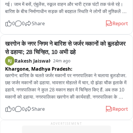
गई। जाम में बसें, एंबुलेंस, स्कूल वाहन और भारी ट्रक घंटों तक फंसे रहे। 
बारिश के बीच निर्माणाधीन सड़क की बदहाल स्थिति ने लोगों की मुश्किलें 
बढ़ा दीं। स्थानीय लोगों ने ठेकेदार की लापरवाही पर नाराजगी जताते हुए 
0
0
Share
Report
सड़क निर्माण कार्य में तेजी और स्थायी समाधान की मांग की। पुलिस ने मौके 
पर पहुंचकर यातायात सुचारु कराने का प्रयास किया
खरगोन के नगर निगम ने बारिश से जर्जर मकानों को बुलडोजर 
से ढहाया; 28 चिन्हित, 10 अभी ढहे
Rakesh Jaiswal
RJ
24m ago
Khargone,
Madhya Pradesh:
खरगोन: बारिश के चलते जर्जर मकानों पर नगरपालिका ने चलाया बुलडोजर. 
छह जर्जर मकानों को ढहाया. भावसार मोहल्ले में चार, दो झंडा चौक इलाके में 
ढहाये. नगरपालिका ने कुल 28 मकान शहर में चिन्हित किए हैं. अब तक 10 
मकानों को ढहाया. नगरपालिका खरगोन की कार्यवाही. नगरपालिका के 
स्वास्थ्य अधिकारी प्रकाश चीते ने बताया कि जर्जर 28 मकान चिन्हित किए 
0
0
Share
Report
गए थे. सभी को आठ-आठ नोटिस दे दिए गए हैं. अब मकानों तोड़ने की 
कार्यवाही की जा रही है. आज छह मकानों तोड़ा गया है. अब तक दस मकान 
ADVERTISEMENT
तोड़ दिए हैं. कुछ लोग खुद मकान, दुकानदार हटा रहे हैं. नहीं हटाए तो आगे भी 
कार्यवाही जारी रहेगी. आज जेसीबी से हटाने मकान खरगोन के शिवडोला मार्ग 