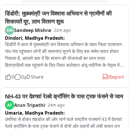
कल प्रयागराज में यही बात करने आ रहा हूं। आप भी आइए। 8 अगस्त, शाम 
5 बजे - के.पी. ग्राउंड, प्रयागराज。

डिंडोरी: मुख्यमंत्री जन विश्वास अभियान से ग्रामीणों की 
#ChhatronKiGoonj
शिकायतें दूर, लाभ वितरण शुरू
Sandeep Mishra
SM
22m ago
Dindori,
Madhya Pradesh:
डिंडौरी में आज से मुख्यमंत्री जन विश्वास अभियान के तहत जिला प्रशासन 
गांव-गांव पहुंचकर लोगों की समस्याएं सुनने के लिए बस समेत सवार होकर 
निकला है, आपको बता दें कि शासन की योजनाओं का लाभ पात्र 
हितग्राहियों तक पहुंचाने के लिए जिला कलेक्टर अंजू भदौरिया के नेतृत्व में 
जिले के तमाम वरिष्ठ अधिकारियों का दल आज अमरपुर विकासखंड के लिए 
0
0
Share
Report
रवाना हुआ, अभियान का मुख्य कार्यक्रम आज अमरपुर के मोहगांव सिधौली में 
स्थित नवीन हायर सेकेंडरी स्कूल भवन में अभियान के दौरान विभागीय 
योजनाओं की समीक्षा के साथ हितग्राहियों को लाभ वितरण, विकास कार्यों 
NH-43 पर देवगवां रेलवे क्रॉसिंग के पास ट्रक फंसने से जाम
का निरीक्षण कर जनसंवाद किया गया वहीं ग्रामीणों की शिकायतों का मौके 
Arun Tripathi
AT
24m ago
पर निराकरण किया गया । इस अवसर पर कलेक्टर ने छात्रावास और 
Umaria,
Madhya Pradesh:
आंगनबाड़ी का ओचक निरीक्षण कर जानकारी ली.
उमरिया से होकर शहडोल की ओर जाने वाले राष्ट्रीय राजमार्ग 43 में देवगवां 
रेलवे क्रॉसिंग के पास ट्रक फंसने से दोनों ओर वाहनों की लंबी कतार लग 