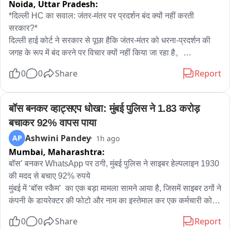
Noida,
Uttar Pradesh:
*दिल्ली HC का सवाल: जंतर-मंतर पर प्रदर्शन बंद क्यों नहीं करती 
सरकार?*

दिल्ली हाई कोर्ट ने सरकार से पूछा हैकि जंतर-मंतर को धरना-प्रदर्शन की 
जगह के रूप में बंद करने पर विचार क्यों नहीं किया जा रहा है。

0
0
Share
Report
जस्टिस अमित महाजन ने कहा कि मेरी व्यक्तिगत राय में जंतर-मंतर या शहर 
के बीचों-बीच प्रदर्शन नहीं होने चाहिए, क्योंकि इससे पूरे शहर को परेशानी 
होती है। विरोध-प्रदर्शनों की वजह से सड़कें जाम हो जाती हैं, एंबुलेंस की 
बॉस बनकर व्हाट्सएप धोखा: मुंबई पुलिस ने 1.83 करोड़ 
आवाजाही प्रभावित होती है और आम लोगों के कामकाज में बाधा आती है। 
बचाकर 92% वापस पाया
यह एक तरह से पूरे शहर को बंधक बनाने जैसा है।

Ashwini Pandey
AP
1h ago
Mumbai,
Maharashtra:
हालांकि, उन्होंने यह भी स्पष्ट किया कि प्रदर्शन की अनुमति देना या न देना 
सरकार का काम है। अदालत इस संबंध में कोई फैसला नहीं दे रही है।

बॉस’ बनकर WhatsApp पर ठगी, मुंबई पुलिस ने साइबर हेल्पलाइन 1930 
की मदद से बचाए 92% रुपये

मुंबई में ‘बॉस स्कैम’  का एक बड़ा मामला सामने आया है, जिसमें साइबर ठगों ने 
*कोर्ट के सामने क्या मामला था?*

कंपनी के डायरेक्टर की फोटो और नाम का इस्तेमाल कर एक कर्मचारी को 
दिल्ली हाई कोर्ट ने यह टिप्पणी ऑल इंडिया दलित क्रिश्चियन राइट्स 
WhatsApp के जरिए झांसे में लिया। ठगों ने खुद को कंपनी का वरिष्ठ 
0
0
Share
Report
प्रोटेक्शन कमेटी की ओर से दायर याचिका पर सुनवाई के दौरान की। कमेटी 
अधिकारी बताकर कर्मचारी से तत्काल एक बैंक खाते में 1.98 करोड़ रुपये 