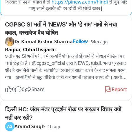
विस्तार से पढ़ना चाहते हैं तो
https://pinewz.com/hindi
से जुड़े और
पाए अपने इलाके की हर छोटी सी छोटी खबर|
CGPSC SI भर्ती में 'NEWS' और 'हे राम' नामों से मचा 
बवाल, दस्तावेज वैध घोषित
Dr Kamal Kishor Sharma
54m ago
Follow
Raipur,
Chhattisgarh:
छत्तीसगढ़ SI भर्ती परीक्षा में अभ्यर्थियों के अनोखे नामों ने सोशल मीडिया पर 
चर्चा छेड़ दी है। @cgpsc_official द्वारा NEWS, tufail, भक्त प्रहलाद 
और हे राम जैसे नामों के सत्यापित दस्तावेज साझा करने के बाद मामला गरमा 
गया। अभ्यर्थियों ने खुद वीडियो जारी कर अपनी पहचान स्पष्ट की। आयोग 
ने दस्तावेजों को वैध बताया है। वहीं, प्रारंभिक परीक्षा में सफल हुए NEWS, 
0
0
Share
Report
HeyRam, SpaceRani समेत सभी साथियों को अब मेंस की तैयारी के 
लिए शुभकामनाएं मिल रही हैं।
दिल्ली HC: जंतर-मंतर प्रदर्शन रोक पर सरकार विचार क्यों 
नहीं कर रही?
Arvind Singh
AS
1h ago