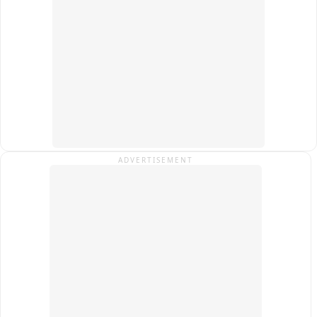
और फ्लड प्लेन में अतिक्रमण व अवैध खनन का सर्वे कर कार्रवाई करने तथा 
पर्यावरणीय उल्लंघनों की शिकायत के लिए क्यूआर कोड आधारित डिजिटल 
प्लेटफॉर्म बनाने के निर्देश दिए गए हैं। मामले की अगली सुनवाई 22 सितंबर 
को होगी。
ADVERTISEMENT