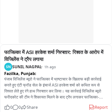
Issued by:

गई, जिससे विद्यालय का माहौल और भी उत्साहपूर्ण बन गया।
Shaik Salauddin

Founder President

Telangana Gig and Platform Workers Union (TGPWU)
फाजिल्का में ASI हरकेश शर्मा गिरफ्तार: रिश्वत के आरोप में 
विजिलेंस ने ट्रैप लगाया
SUNIL NAGPAL
SN
1h ago
Fazilka,
Punjab:
पंजाब विजिलेंस ब्यूरो ने फाजिल्का में भ्रष्टाचार के खिलाफ बड़ी कार्रवाई 
करते हुए एंटी फ्रॉड सेल के इंचार्ज ASI हरकेश शर्मा को कथित रूप से 
रिश्वत लेते हुए रंगे हाथ गिरफ्तार कर लिया। यह कार्रवाई विजिलेंस ब्यूरो 
फरीदकोट की टीम ने शिकायत मिलने के बाद ट्रैप लगाकर फाजिल्का-
फिरोजपुर हाईवे पर की। प्राप्‍त जानकारी के अनुसार, एंटी फ्रॉड सेल के 
0
0
Share
Report
पास दो पक्षों के बीच करीब 11-12 लाख रुपये के लेनदेन का मामला पहुंचा 