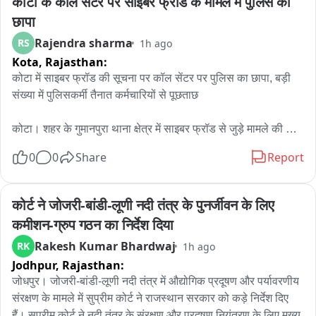
कोटा के कॉल सेंटर पर साइबर फ्रॉड के मामले में पुलिस का 
छापा
Rajendra sharma
RS
1h ago
Kota,
Rajasthan:
कोटा में साइबर फ्रॉड की सूचना पर कॉल सेंटर पर पुलिस का छापा, बड़ी 
संख्या में पुलिसकर्मी तैनात कर्मचारियों से पूछताछ

कोटा। शहर के गुमानपुरा थाना क्षेत्र में साइबर फ्रॉड से जुड़े मामले की 
सूचना के बाद पुलिस ने शॉपिंग सेंटर इलाके में संचालित एक कॉल सेंटर पर 
0
0
Share
Report
छापा मारा। शुक्रवार रात करीब 9 बजे हुई इस कार्रवाई के दौरान बड़ी संख्या 
में पुलिस अधिकारी और जवान मौके पर मौजूद रहे।

कोर्ट ने जोजरी-बांडी-लूणी नदी तंत्र के पुनर्जीवन के लिए 
जानकारी के अनुसार, साइबर फ्रॉड से जुड़े मामले की जांच के तहत पुलिस 
कमीशन-ग्रुप गठन का निर्देश दिया
टीम ने कॉल सेंटर में मौजूद कर्मचारियों से पूछताछ शुरू की। पुलिस 
Rakesh Kumar Bhardwaj
RK
1h ago
अधिकारियों ने कॉल सेंटर में संचालित गतिविधियों और कर्मचारियों की 
Jodhpur,
Rajasthan:
भूमिका से संबंधित जानकारी जुटाई।

जोधपुर। जोजरी-बांडी-लूणी नदी तंत्र में औद्योगिक प्रदूषण और पर्यावरणीय 
बताया जा रहा है कि यह कॉल सेंटर शॉपिंग सेंटर क्षेत्र में संचालित हो रहा 
संरक्षण के मामले में सुप्रीम कोर्ट ने राजस्थान सरकार को कड़े निर्देश दिए 
था। इसके अलावा शहर में इसके दो अन्य स्थानों पर भी ब्रांच ऑफिस 
हैं। सुप्रीम कोर्ट ने नदी तंत्र के संरक्षण और प्रदूषण नियंत्रण के लिए मुख्य 