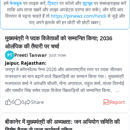
हमें
फेसबुक
पर लाइक करें,
ट्विटर
पर फॉलो और
यूट्यूब
पर सब्सक्राइब्ड करें
ताकि आप ताजा खबरें और लाइव अपडेट्स प्राप्त कर सकें| और यदि आप
विस्तार से पढ़ना चाहते हैं तो
https://pinewz.com/hindi
से जुड़े और
पाए अपने इलाके की हर छोटी सी छोटी खबर|
मुख्यमंत्री ने पदक विजेताओं को सम्मानित किया; 2036 
ओलंपिक की तैयारी पर चर्चा
Preeti Tanwar
PT
Just now
Jaipur,
Rajasthan:
जयपुर में कॉमनवेल्थ गेम्स 2026 और अंतरराष्ट्रीय स्तर पर पदक जीतकर 
राजस्थान का मान बढ़ाने वाले खिलाड़ियों का सम्मान किया गया। मुख्यमंत्री 
भजनलाल शर्मा ने अरुंधति चौधरी, मोना अग्रवाल, राहुल शर्मा, संध्या विश्नोई 
और यशवीर सिंह समेत पदक विजेता खिलाड़ियों को सम्मानित किया。

0
0
Share
Report
इस दौरान मुख्यमंत्री ने खिलाड़ियों से संवाद कर उनकी सफलता के पीछे की 
मेहनत और संघर्ष को जाना। अरुंधति चौधरी ने अपनी सबसे बड़ी ताकत 
सब्र और पेशेंस को बताया, तो यशवीर सिंह ने डिसिप्लिन को अपनी सफलता 
बीकानेर में मुख्यमंत्री की अध्यक्षता: जन अभियोग समिति की 
की कुंजी बताया。

विशेष बैठक से जल्द कार्रवाई संकेत