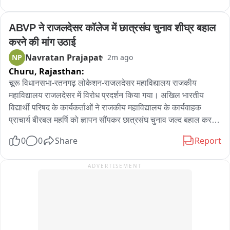
कार्रवाई में कांस्टेबल राकेश कुमार की भूमिका और एसआई रामकेर ने मय टीम 
की कार्रवाई
ABVP ने राजलदेसर कॉलेज में छात्रसंघ चुनाव शीघ्र बहाल 
करने की मांग उठाई
Navratan Prajapat
NP
2m ago
Churu,
Rajasthan:
चूरू विधानसभा-रतनगढ़ लोकेशन-राजलदेसर महाविद्यालय राजकीय 
महाविद्यालय राजलदेसर में विरोध प्रदर्शन किया गया। अखिल भारतीय 
विद्यार्थी परिषद के कार्यकर्ताओं ने राजकीय महाविद्यालय के कार्यवाहक 
प्राचार्य बीरबल महर्षि को ज्ञापन सौंपकर छात्रसंघ चुनाव जल्द बहाल करने 
की मांग की। ABVP के कार्यकर्ताओं ने कहा कि छात्रसंघ चुनाव 
0
0
Share
Report
लोकतांत्रिक प्रक्रिया से जोड़ने का मंच देते हैं और उनकी समस्याओं को 
उठाते हैं। लंबे समय से चुनाव नहीं होने से विद्यार्थियों में निराशा है। सरकार 
ADVERTISEMENT
से महाविद्यालयों और विश्वविद्यालयों में चुनाव शीघ्र बहाल करने की मांग। 
महाविद्यालय की 8 सूत्री मांगें भी रखीं: स्थायी प्राचार्य की नियुक्ति, बीएससी 
एवं एमकॉम के स्नातक पाठ्यक्रम शुरू करने तथा स्नातकोत्तर स्तर पर एमए 
पाठ्यक्रम प्रारंभ करने की मांग। इसके अलावा NCC और NSS शुरू 
करने, रिक्त पदों को भरकर स्थायी शिक्षकों की नियुक्ति, पुस्तकालय 