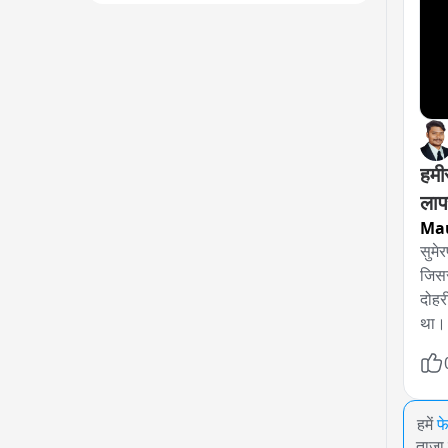
हमीर
लाप
Ma
सुमेर
जिसस
दोहर
था। 
हमें
फ
ताजा 