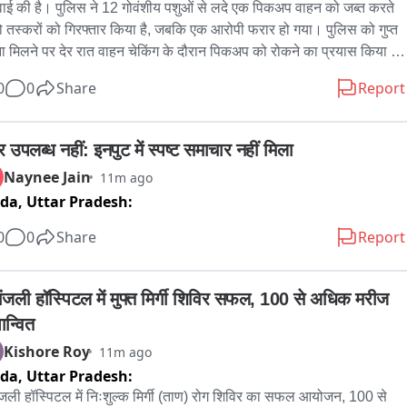
रवाई की है। पुलिस ने 12 गोवंशीय पशुओं से लदे एक पिकअप वाहन को जब्त करते 
दो तस्करों को गिरफ्तार किया है, जबकि एक आरोपी फरार हो गया। पुलिस को गुप्त 
ा मिलने पर देर रात वाहन चेकिंग के दौरान पिकअप को रोकने का प्रयास किया 
 चालक वाहन लेकर भागने लगा, लेकिन पीछा कर पुलिस ने वाहन पकड़ लिया। 
0
0
Share
Report
 से मंसूर मीर और दिलशेर खान को गिरफ्तार किया गया, जबकि एक आरोपी अंधेरे 
ायदा उठाकर फरार हो गया। पुलिस ने पिकअप वाहन, 12 गोवंशीय पशु, एक 
इल फोन और पशुओं को बांधने की रस्सियां जब्त की हैं। मामले में गोवंशीय पशुहत्या 
उपलब्ध नहीं: इनपुट में स्पष्ट समाचार नहीं मिला
िषेध अधिनियम एवं पशु क्रूरता निवारण अधिनियम के तहत प्राथमिकी दर्ज कर 
Naynee Jain
11m ago
की कार्रवाई की जा रही है।
ida,
Uttar Pradesh:
0
0
Share
Report
ांजली हॉस्पिटल में मुफ्त मिर्गी शिविर सफल, 100 से अधिक मरीज 
ान्वित
Kishore Roy
11m ago
ida,
Uttar Pradesh:
ंजली हॉस्पिटल में निःशुल्क मिर्गी (ताण) रोग शिविर का सफल आयोजन, 100 से 