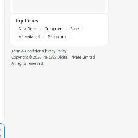
Top Cities
New Delhi
Gurugram
Pune
Ahmedabad
Bengaluru
Term & Conditions
Privacy Policy
Copyright ®
2026
PINEWS Digital Private Limited
All rights reserved.
प
ं