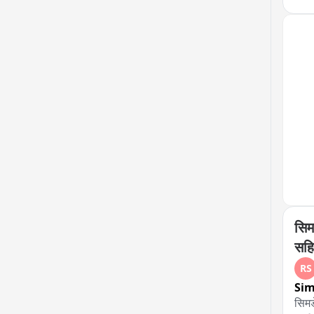
है।
सिम
सहि
RS
Si
सिमड