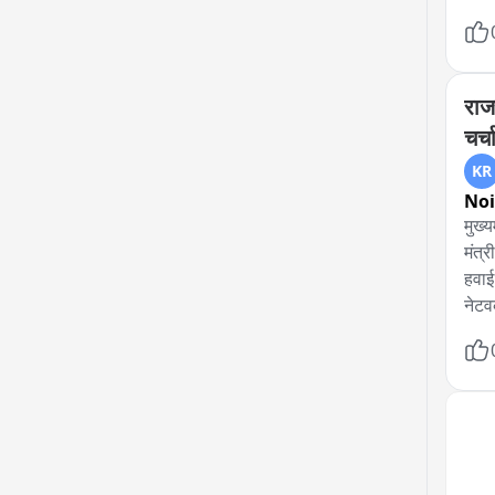
पूरे
चेता
से आ
राजस
चर्चा
KR
No
मुख्
मंत्
हवाई 
नेटवर
जी क
आधुन