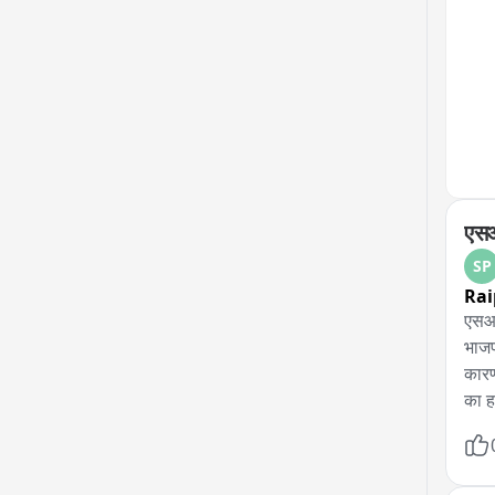
एसआ
SP
Rai
एसआई
भाजप
कारण
का ह
के स