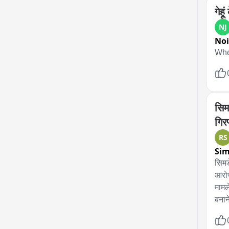
गेहू
NJ
No
Whe
सिमड
गिरफ
RS
Si
सिमड
आरोप
मामल
बनान
गठित
गिरफ