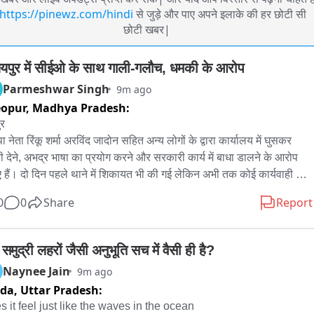
https://pinewz.com/hindi
से जुड़े और पाए अपने इलाके की हर छोटी सी
छोटी खबर|
यपुर में सीईओ के साथ गाली-गलौच, धमकी के आरोप
Parmeshwar Singh
9m ago
opur,
Madhya Pradesh:
र

 नेता रिंकू शर्मा अरविंद जादोन सहित अन्य लोगों के द्वारा कार्यालय में घुसकर 
 देने, अभद्र भाषा का प्रयोग करने और सरकारी कार्य में बाधा डालने के आरोप 
 हैं। दो दिन पहले थाने में शिकायत भी की गई लेकिन अभी तक कोई कार्यवाही नहीं 
है भाजपा नेताओं के दबाव में पूरे मामले को रफा दफा किया जा रहा है आज विजयपुर 
0
0
Share
Report
एम को आवेदन पत्र सौंप कर जनपद कर्मचारियों द्वारा कार्यवाही की मांग की गई है 
चारियों द्वारा एसडीएम को दिए गए ज्ञापन में कहा गया है कि 4 अगस्त को जनसुनवाई 
ौरान कार्यालय में पहुंचे कुछ लोगों ने सीईओ से विवाद किया और कर्मचारियों के साथ 
 समुद्री लहरों जैसी अनुभूति सच में वैसी ही है?
भद्रता की। इसके विरोध में कर्मचारियों ने दोषियों के खिलाफ एफआईआर दर्ज 
Naynee Jain
9m ago
 और सख्त कार्रवाई की मांग की है। सीईओ विजयपुर की ओर से पुलिस थाना 
ida,
Uttar Pradesh:
पुर में शिकायत दर्ज कराई गई है। शिकायत में आरोप लगाया गया है कि कार्यालय में 
 it feel just like the waves in the ocean
शासकीय कार्य में बाधा पहुंचाई गई, गाली-गलौज की गई और धमकी दी गई। इस 