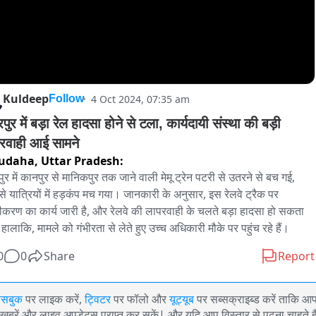
Kuldeep
4 Oct 2024, 07:35 am
Follow
पुर में बड़ा रेल हादसा होने से टला, कार्यदायी संस्था की बड़ी 
रवाही आई सामने
udaha,
Uttar Pradesh:
पुर में कानपुर से मानिकपुर तक जाने वाली मेमू ट्रेन पटरी से उतरने से बच गई, 
े यात्रियों में हड़कंप मच गया। जानकारी के अनुसार, इस रेलवे ट्रैक पर 
ीकरण का कार्य जारी है, और रेलवे की लापरवाही के चलते बड़ा हादसा हो सकता 
हालाकि, मामले को गंभीरता से लेते हुए उच्च अधिकारी मौके पर पहुंच रहे हैं।
0
0
Share
Report
ेसबुक
पर लाइक करें,
ट्विटर
पर फॉलो और
यूट्यूब
पर सब्सक्राइब्ड करें ताकि आ
खबरें और लाइव अपडेट्स प्राप्त कर सकें| और यदि आप विस्तार से पढ़ना चाहते है