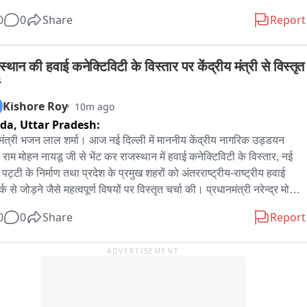
 घटनाक्रम के बाद जनपद पंचायत के कर्मचारियों और सचिवों में नाराजगी है। उन्होंने 
0
0
Share
Report
वनी दी है कि यदि आरोपियों के खिलाफ उचित कार्रवाई नहीं हुई तो वे सामूहिक रूप 
ंदोलन करने के लिए मजबूर होंगे।
्थान की हवाई कनेक्टिविटी के विस्तार पर केंद्रीय मंत्री से विस्तृत 
Kishore Roy
10m ago
ida,
Uttar Pradesh:
यमंत्री भजन लाल शर्मा। आज नई दिल्ली में माननीय केंद्रीय नागरिक उड्डयन 
री राम मोहन नायडू जी से भेंट कर राजस्थान में हवाई कनेक्टिविटी के विस्तार, नई 
पट्टी के निर्माण तथा प्रदेश के प्रमुख शहरों को अंतरराष्ट्रीय-राष्ट्रीय हवाई 
्क से जोड़ने जैसे महत्वपूर्ण विषयों पर विस्तृत चर्चा की। प्रधानमंत्री नरेन्द्र मोदी 
े 'उड़े देश का आम नागरिक '(UDAN) विजन के अनुरूप 'विकसित राजस्थान' में 
0
0
Share
Report
िक एविएसन इंफ्रास्ट्रक्चर के निर्माण हेतु हमारी सरकार निरंतर संकल्पित है।
ADVERTISEMENT