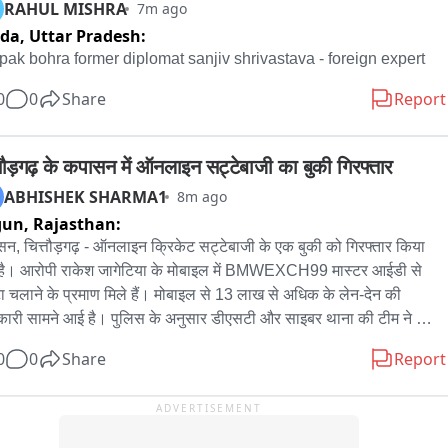
RAHUL MISHRA
7m ago
रू हुई रैली में अधिकारी-कर्मचारी और बड़ी संख्या में स्कूली बच्चे हाथों में तिरंगा 
ida,
Uttar Pradesh:
 शामिल हुए। 

pak bohra former diplomat sanjiv shrivastava - foreign expert
 -  तहसीलदार राजकुमार सारेल और भाजपा जिला महामंत्री ईश्वर लबाना ने रैली 
0
0
Share
Report
री झंडी दिखाकर रवाना किया। रैली कस्बे के विभिन्न मार्गों से होकर गुजरी, इस 
न देशभक्ति गीतों और भारत माता के जयकारों से पूरा वातावरण राष्ट्रभक्ति से 
ोर नजर आया। सीमलवाड़ा में आयोजित ब्लॉक स्तरीय प्रभात तिरंगा रैली में 
्तौड़गढ़ के कपासन में ऑनलाइन सट्टेबाजी का बुकी गिरफ्तार
्रप्रेम का उत्साह देखने को मिला। रैली में स्कूली बच्चे हाथों में तिरंगा लेकर 
ABHISHEK SHARMA1
8m ago
क्ति गीतों के साथ कदम से कदम मिलाते नजर आए। जगह-जगह भारत माता के 
gun,
Rajasthan:
रों और देशभक्ति नारों से माहौल गूंज उठा।

न, चित्तौड़गढ़ - ऑनलाइन क्रिकेट सट्टेबाजी के एक बुकी को गिरफ्तार किया 
है। आरोपी राकेश जागेटिया के मोबाइल में BMWEXCH99 मास्टर आईडी से 
त तिरंगा रैली के माध्यम से विद्यार्थियों और आमजन को राष्ट्रप्रेम, राष्ट्रीय एकता 
ा चलाने के प्रमाण मिले हैं। मोबाइल से 13 लाख से अधिक के लेन-देन की 
रंगे के सम्मान का संदेश दिया गया। रैली के दौरान पूरे कस्बे में उत्साह और 
ारी सामने आई है। पुलिस के अनुसार डीएसटी और साइबर थाना की टीम ने 
क्ति का माहौल नजर आया。

न बायपास हाईवे पर जावा पेट्रोल पंप के पास आरोपी को पकड़ा। पूछताछ में 
0
0
Share
Report
दोनों साथियों के खातों में लेन-देन के बारे में भी बात की है। पुलिस ने दो अन्य 
 - राजकुमार सारेल, तहसीलदार सीमलवाड़ा

तियों के नामजद होने की पुष्टि की है। मामले में आगे बड़े नेटवर्क के खुलासे की 
ADVERTISEMENT
ीद है।
ेश शर्मा जी मीडिया डूंगरपुर