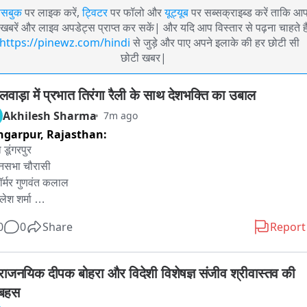
ेसबुक
पर लाइक करें,
ट्विटर
पर फॉलो और
यूट्यूब
पर सब्सक्राइब्ड करें ताकि आ
खबरें और लाइव अपडेट्स प्राप्त कर सकें| और यदि आप विस्तार से पढ़ना चाहते है
https://pinewz.com/hindi
से जुड़े और पाए अपने इलाके की हर छोटी सी
छोटी खबर|
लवाड़ा में प्रभात तिरंगा रैली के साथ देशभक्ति का उबाल
Akhilesh Sharma
7m ago
ngarpur,
Rajasthan:
डूंगरपुर 

नसभा चौरासी

र्मर गुणवंत कलाल

श शर्मा 

शन सीमलवाड़ा

0
0
Share
Report
इन -तिरंगे की शान में निकली प्रभात रैली, देशभक्ति के रंग में रंगा सीमलवाड़ा

्व राजनयिक दीपक बोहरा और विदेशी विशेषज्ञ संजीव श्रीवास्तव की 
 इंट्रो: चौरासी(डूंगरपुर) - डूंगरपुर जिले के सीमलवाड़ा उपखंड मुख्यालय पर ब्लॉक 
बहस
ीय प्रभात तिरंगा रैली का आयोजन किया गया। राजकीय वरिष्ठ माध्यमिक विद्यालय 