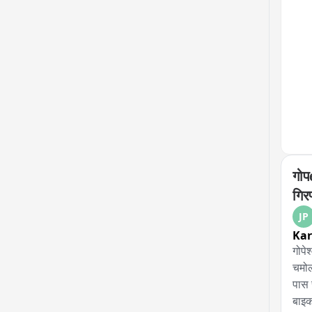
गोपе
गिरफ
JP
Ka
गोपे
चमोल
पास 
बाइक