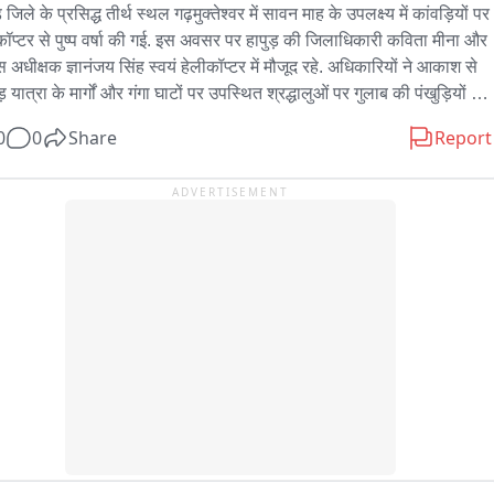
़ जिले के प्रसिद्ध तीर्थ स्थल गढ़मुक्तेश्वर में सावन माह के उपलक्ष्य में कांवड़ियों पर 
कॉप्टर से पुष्प वर्षा की गई. इस अवसर पर हापुड़ की जिलाधिकारी कविता मीना और 
स अधीक्षक ज्ञानंजय सिंह स्वयं हेलीकॉप्टर में मौजूद रहे. अधिकारियों ने आकाश से 
़ यात्रा के मार्गों और गंगा घाटों पर उपस्थित श्रद्धालुओं पर गुलाब की पंखुड़ियों की 
श की. हेलीकॉ terrain को देखकर नीचे मौजूद श्रद्धालुओं और शिव भक्तों का 
0
0
Share
Report
ाह दोगुना हो गया और पूरा क्षेत्र हर हर महादेव और बम बम भोले के जयकारों से गूंज 
इस पुष्प वर्षा का उद्देश्य कांवड़ यात्रा में आए श्रद्धालुओं का स्वागत व उनका 
ADVERTISEMENT
 बढ़ाना था. साथ ही, वरिष्ठ अधिकारियों ने हवाई सर्वेक्षण करके कांवड़ मार्ग, 
्षा व्यवस्था और यातायात नियंत्रण का जायजा भी लिया. प्रशासन द्वारा की गई इस 
ी पहल और भव्य स्वागत की स्थानीय लोगों और कांवड़ियों ने जमकर सराहना की. 
क्षेत्र में सुरक्षा के कड़े इंतजाम किए गए थे ताकि श्रद्धालु सुगमता से अपनी यात्रा पूरी 
कें.