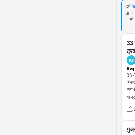
हमें
फ
ताजा 
तो
33 
ट्र
KS
Ra
33 क
गिरप
लगभग
वायर
कर भ
गुज