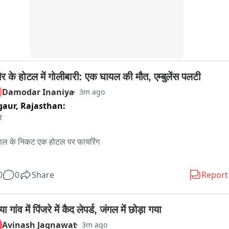
्थ की आपूर्ति किस नेटवर्क के जरिए करता था और इस कारोबार में उसके साथ और 
कौन लोग शामिल हैं।
ौर के होटल में गोलीबारी: एक घायल की मौत, एम्बुलेंस पलटी
Damodar Inaniya
3m ago
gaur,
Rajasthan:


ल के निकट एक होटल पर फायरिंग

 खाने आये युवक द्वारा फायरिंग करने की सुचना

0
0
Share
Report
िंग में एक से एक युवक हुआ घायल

या गांव में पिंजरे में कैद लेपर्ड, जंगल में छोड़ा गया
 को एंबुलेंस की मदद की किया जोधपुर रैफर के लिए ले जाया जा रहा था

Avinash Jagnawat
3m ago