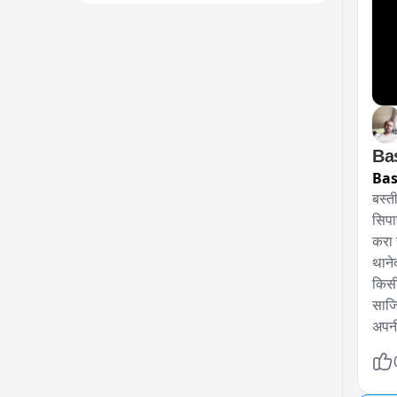
Bas
Bas
बस्ती
सिपा
करा 
थाने
किसी
साजि
अपनी