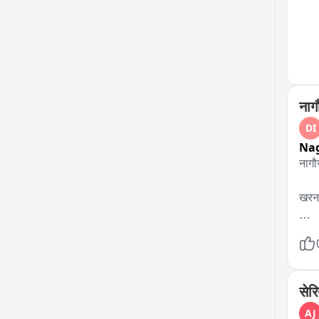
पदार
कौन-
नाग
DI
Na
नागौर
खरना
खाना
फायर
सेरि
घायल
AJ