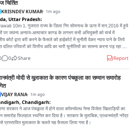
ज चितिंत
KRISNDEV KUMAR
1m ago
ida,
Uttar Pradesh:
wati 10m 1. गुजरात राज्य के ज़िला गिर सोमनाथ के ऊना में सन् 2016 में हुये 
ों पर जघन्य अन्याय-अत्याचार काण्ड के लगभग सभी अभियुक्तों को मार्च में 
ीय कोर्ट द्वारा बरी करने के फैसले को हाईकोर्ट में चुनौती देकर न्याय पाने के लिये 
ित दलित परिवारों को वित्तीय आदि का भारी चुनौतियों का सामना करना पड़ रहा है। 
विचलित करने वाली कड़वी सच्चाई से ख़ासकर ’बहुजन समाज’ के लोगों में भारी 
0
0
Share
Report
ता व्याप्त है। 2. इसको लेकर मेरी चिन्ता का विशेष कारण यह भी है कि इस काण्ड के 
तों से मिलने मैं खुद भी वहाँ गयी थी और वहाँ सच्चाई का पूरा पता करने के बाद राज्य 
 से सभी दोषियों के विरुद्ध सख़्त कार्रवाई करने की माँग की थी, किन्तु देश भर में 
धानमंत्री मोदी से मुलाकात के कारण पंचकूला का सम्मान समारोह 
 ख़िलाफ रोष व आक्रोश आदि होने के बावजूद 40 में से 35 आरोपी के मार्च महीने 
गित
बरी हो जाने की ख़बर कुछ और नहीं बल्कि दलितों के प्रति सरकारी द्वेष, उनके हित व 
VIJAY RANA
1m ago
्षा के प्रति लापरवाही व उदासीनता आदि का ही परिणाम ज़्यादा लगता है। 3. वैसे 
andigarh,
Chandigarh:
भी मौक़ा है जब गुजरात सरकार अपनी इस ग़लती में सुधार करते हुये इस मामले की 
ोर्ट में उचित पैरवी करके सभी दोषियों को सख़्त सज़ा दिलवाये ताकि पीड़ित 
ाणा सरकार ने आज पंचकूला में होने वाला कॉमनवेल्थ गेम्स विजेता खिलाड़ियों का 
ारों को न्याय मिल सके और दूसरों को सबक। 4. साथ ही, राज्य सरकार पीड़ित 
ान समारोह फिलहाल स्थगित कर दिया है। सरकार के मुताबिक, प्रधानमंत्री नरेंद्र 
ार वालों के संतोष के मुताबिक वकील सरकारी ख़र्च पर उसी तरह मुहैया कराये, 
 से प्रस्तावित मुलाकात के चलते यह फैसला लिया गया है।
