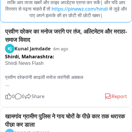
ताकि आप ताजा खबरें और लाइव अपडेट्स प्राप्त कर सकें| और यदि आप
विस्तार से पढ़ना चाहते हैं तो
https://pinewz.com/hindi
से जुड़े और
पाए अपने इलाके की हर छोटी सी छोटी खबर|
प्रवीण दरेकर का मनोज जरांगे पर तंज, अल्टिमेटम और मराठा-
समाज विवाद
Kunal Jamdade
KJ
6m ago
Shirdi,
Maharashtra:
Shirdi News Flash

प्रवीण दरेकरांनी काढली मनोज जरांगेंची अक्कल

रस्त्यावर आणि नाक्यावर बसून आंदोलन करणं आणि सिस्टीममध्ये राहून काम 
0
0
Share
Report
करणं, यात खूप फरक : प्रवीण दरेकर

भाजप नेते प्रवीण दरेकर बाईट पॉईंटर

खामगांव ग्रामीण पुलिस ने गाय चोरों के पीछे कार तक थरारक 
पीछा कर डाला
ऑन मनोज जरांगे आरोप
