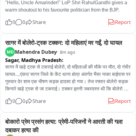
"Hello, Uncle Amarinder!" LoP Shri RahulGandhi gives a 
warm shoutout to his favourite politician from the BJP.
0
0
Share
Report
सागर में बोलेरो-ट्रक टक्कर: दो महिलाएं मर गईं, दो घायल
Mahendra Dubey
MD
8m ago
Sagar,
Madhya Pradesh:
सागर में खड़े ट्रक से टकराई बोलेरो, दो महिलाओं की मौके पर मौत, दो गंभीर 
घायल....एंकर/ सागर जिले के केंट थाना क्षेत्र अंतर्गत भैंसा नाका बाईपास पर 
गुरुवार देर शाम एक भीषण सड़क हादसा हो गया। तेज रफ्तार बोलेरो सड़क 
किनारे खड़े ट्रक से जा टकराई। टक्कर इतनी जबरदस्त थी कि बोलेरो के 
परखच्चे उड़ गए और वाहन बुरी तरह क्षतिग्रस्त हो गया।

0
0
Share
Report
हादसे में बोलेरो सवार दो महिलाओं की मौके पर ही दर्दनाक मौत हो गई, 
जबकि दो अन्य लोग गंभीर रूप से घायल हो गए जो बेहोश हैं। घायलों को 
बोकारो प्रेम प्रसंग हत्या: प्रेमी-परिजनों ने आरती की गला 
प्राथमिक उपचार के बाद बेहतर इलाज के लिए बुंदेलखंड मेडिकल कॉलेज 
दबाकर हत्या की
रेफर किया गया है, जहां उनका उपचार जारी है।
