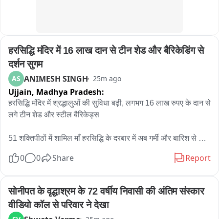
संज्ञान में लेते हुए, बस परिचालक को परेशान करने और बस रुकवाने के 
मामले में प्रथमदृष्टया दोषी पाए जाने पर रेडियो शाखा में नियुक्त उप निरीक्षक 
(दरोगा) राजेश कुमार को तत्काल प्रभाव से निलंबित कर दिया गया है। ओर 
इस मामले में आगे की विभागीय जांच की जा रही है।
हरसिद्धि मंदिर में 16 लाख दान से टीन शेड और बैरिकेडिंग से 
दर्शन सुगम
ANIMESH SINGH
AS
25m ago
Ujjain,
Madhya Pradesh:
हरसिद्धि मंदिर में श्रद्धालुओं की सुविधा बढ़ी, लगभग 16 लाख रुपए के दान से 
लगे टीन शेड और स्टील बैरिकेड्स

51 शक्तिपीठों में शामिल माँ हरसिद्धि के दरबार में अब गर्मी और बारिश से 
मिलेगी राहत, दर्शन व्यवस्था हुई अधिक सुगम

0
0
Share
Report
उज्जैन। देश के 51 शक्तिपीठों में शामिल और सम्राट विक्रमादित्य की 
कुलदेवी माँ हरसिद्धि मंदिर में श्रद्धालुओं की सुविधा को ध्यान में रखते हुए 
सोनीपत के वृद्धाश्रम के 72 वर्षीय निवासी की अंतिम संस्कार 
महत्वपूर्ण व्यवस्थाएं की गई हैं। अब दर्शन के लिए आने वाले भक्तों को तेज धूप 
वीडियो कॉल से परिवार ने देखा
और बारिश से राहत मिलेगी। मंदिर परिसर में श्रद्धालुओं के गुप्त दान से 