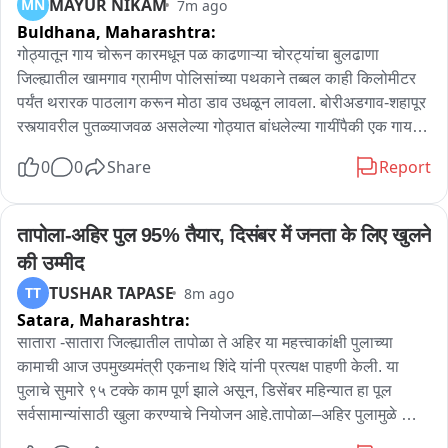
MAYUR NIKAM
MN
7m ago
Buldhana,
Maharashtra:
- आरोप करायला फार अक्कल लागत नाही

- ज्यांना सिस्टीम समजून घ्यायची नाही, त्यांच्याबद्दल काय बोलायचे?

गोठ्यातून गाय चोरून कारमधून पळ काढणाऱ्या चोरट्यांचा बुलढाणा 
- जात पडताळणी समितीला न्यायालयीन अधिकार

जिल्ह्यातील खामगाव ग्रामीण पोलिसांच्या पथकाने तब्बल काही किलोमीटर 
- कुठलाही मंत्री हस्तक्षेप करू शकत नाही, लेखी देण्याचा तर विषयच नाही

पर्यंत थरारक पाठलाग करून मोठा डाव उधळून लावला. बोरीअडगाव-शहापूर 
- काही त्रुटी असतील म्हणून नोंदी रद्द केल्या असतील

रस्त्यावरील पुतळ्याजवळ असलेल्या गोठ्यात बांधलेल्या गायींपैकी एक गाय 
- झोपलेल्याला जागं करता येतं, मात्र झोपेचं सोंग घेतलेल्याला जागं करता 
पहाटे ३:३० वाजेच्या_sुमारास अज्ञात चोरट्यांनी पळवली. मात्र गस्तीवर 
0
0
Share
Report
येत नाही

असलेल्या पोलिसांना माहिती मिळताच बोरी अडगाव ते वाडेगावदरम्यान 
पोलिसांनी सदर कारचा सिनेस्टाईल पाठलाग केला आणि कार थांबवली ... 
ऑन जरांगे अल्टिमेटम

गाय पोलिसांच्या हाती लागली मात्र चोरट्यांनी तिथून पळ काढला...दरम्यान 
तापोला-अहिर पुल 95% तैयार, दिसंबर में जनता के लिए खुलने 
- ते सतत अल्टिमेटम देत असतात

या अज्ञात चोरट्याविरुद्ध गुन्हा दाखल करण्यात आला असून पुढील तपास 
की उम्मीद
- महाराष्ट्र सर्व जाती धर्मांना बरोबर घेऊन जाणारं राज्य

पोलिस करत आहेत.
TUSHAR TAPASE
TT
8m ago
- माणसं तोडण्यापेक्षा जोडण्याचं काम करावं

Satara,
Maharashtra:
- मराठा ओबीसी वाद लावणं महाराष्ट्राच्या हिताचं नाही

सातारा -सातारा जिल्ह्यातील तापोळा ते अहिर या महत्त्वाकांक्षी पुलाच्या 
ऑन जरांगे आमदार पाडण्याचा इशारा

कामाची आज उपमुख्यमंत्री एकनाथ शिंदे यांनी प्रत्यक्ष पाहणी केली. या 
- जरांगे यांनी कुठल्यातरी मतदारसंघातून उभं रहावं

पुलाचे सुमारे ९५ टक्के काम पूर्ण झाले असून, डिसेंबर महिन्यात हा पूल 
- विधीमंडळात आल्यावर सिस्टिम समजेल

सर्वसामान्यांसाठी खुला करण्याचे नियोजन आहे.तापोळा–अहिर पुलामुळे 
- रस्त्यावर आणि नाक्यावर बसून आंदोलन करणं आणि सिस्टीममध्ये राहून 
स्थानिक नागरिकांसह पर्यटकांनाही मोठा फायदा होणार आहे. या पुलामुळे 