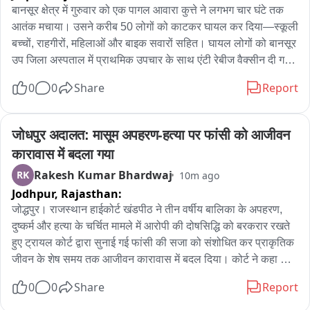
बानसूर क्षेत्र में गुरुवार को एक पागल आवारा कुत्ते ने लगभग चार घंटे तक 
आतंक मचाया। उसने करीब 50 लोगों को काटकर घायल कर दिया—स्कूली 
बच्चों, राहगीरों, महिलाओं और बाइक सवारों सहित। घायल लोगों को बानसूर 
उप जिला अस्पताल में प्राथमिक उपचार के साथ एंटी रेबीज वैक्सीन दी गई। 
प्रशासन को सूचना देने के बावजूद राहत कार्यों में देरी की गई जिसकी 
0
0
Share
Report
स्थानीय residents ने शिकायत की। डीएसपी मनीषा मीणा ने नगर पालिका 
के साथ समन्वय कर कुत्ते को पकड़ने के निर्देश दिए। क्षेत्र में कुत्ते की तलाश 
के बाद उसे मार गिराया गया। इस घटना से क्षेत्र में दहशत फैल गई और 
जोधपुर अदालत: मासूम अपहरण-हत्या पर फांसी को आजीवन 
आवारा कुत्तों पर नियंत्रण के लिए ठोस योजना की मांग उठी।
कारावास में बदला गया
Rakesh Kumar Bhardwaj
RK
10m ago
Jodhpur,
Rajasthan:
जोद्धपुर। राजस्थान हाईकोर्ट खंडपीठ ने तीन वर्षीय बालिका के अपहरण, 
दुष्कर्म और हत्या के चर्चित मामले में आरोपी की दोषसिद्धि को बरकरार रखते 
हुए ट्रायल कोर्ट द्वारा सुनाई गई फांसी की सजा को संशोधित कर प्राकृतिक 
जीवन के शेष समय तक आजीवन कारावास में बदल दिया। कोर्ट ने कहा कि 
अभियोजन पक्ष ने परिस्थितिजन्य, चिकित्सीय और वैज्ञानिक साक्ष्यों के आधार 
0
0
Share
Report
पर आरोपी का अपराध संदेह से परे साबित किया है। जस्टिस विनीत कुमार 
माथुर और जस्टिस चंद्रशेखर शर्मा की खंडपीठ ने मर्डर रेफरेंस और आरोपी 