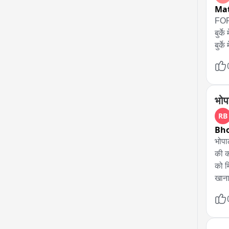
Ma
FOR 
बुर्क
बुर्क
भोप
RB
Bh
भोपा
की क
को म
खाना
गुमश
छात्
जताई
की र