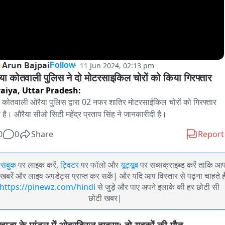
Arun Bajpai
11 Jun 2024, 02:13 pm
Follow
या कोतवाली पुलिस ने दो मोटरसाइकिल चोरों को किया गिरफ्तार
aiya,
Uttar Pradesh:
 कोतवाली ओरैया पुलिस द्वारा 02 नफर शातिर मोटरसाईकिल चोरों को गिरफ्तार 
 है। औरैया सीओ सिटी महेंद्र प्रताप सिंह ने जानकारीदी है।
0
0
Share
Report
ेसबुक
पर लाइक करें,
ट्विटर
पर फॉलो और
यूट्यूब
पर सब्सक्राइब्ड करें ताकि आ
खबरें और लाइव अपडेट्स प्राप्त कर सकें| और यदि आप विस्तार से पढ़ना चाहते है
https://pinewz.com/hindi
से जुड़े और पाए अपने इलाके की हर छोटी सी
छोटी खबर|