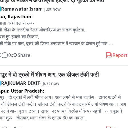
वाड़ा के मांडल में ओवरब्रिज हादसा: दो युवकों की मौत
Ramawatar Isran
Just now
pur,
Rajasthan:
ाड़ा के मांडल से खबर

ी खेड़ा के नजदीक रेलवे ओवरब्रिज पर सड़क दुर्घटना,

ुवक हुए हादसे का शिकार,

ी मौके पर मौत, दूसरे की जिला अस्पताल में उपचार के दौरान हुई मौत,

एंबुलेंस ने पहुंचाया जिला अस्पताल,

0
0
Share
Report
ा के बाद मौके पर पहुंची पुलिस,

घटना ग्रस्त वाहनों को सड़क से हटवा कर सुचारू करवाया यातायात,

ं के शव मोर्चरी में रखवाये गये,

ापुर में दो ट्रकों में भीषण आग, एक डीजल टंकी फटी
 निवासी राजा चौहान, अजय चौहान की मौत हुई,

RAJKUMAR DIXIT
Just now
स जांच जारी,
apur,
Uttar Pradesh:
पुर। दो ट्रकों में लगी भीषण आग। आग लगने से मचा हड़कंप। टायर फटने से 
 की डीजल टंकी फटी। डीजल टंकी फटने के बाद ट्रक में लगी भीषण आग। आग 
पेट में आया दूसरा ट्रक। सूचना पर फायर ब्रिगेड मौके पर पहुंची। आग बुझाने 
ाम शुरू। खैराबाद थाना क्षेत्र के एनएच 30 का मामला。