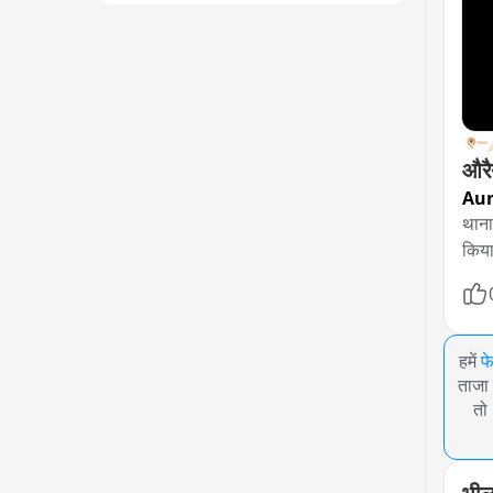
औरै
Aur
थाना
किया
हमें
फ
ताजा 
तो