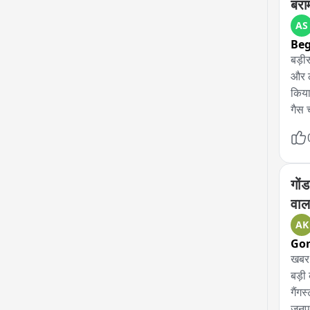
बरा
AS
Be
बड़ीस
और ल
किया
गैस 
बेचकर
पुलि
पकड़
शामि
गोंडा: 
वाल
AK
Go
खबर 
बड़ी
गैंग
जनपद