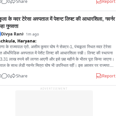
0
0
Share
Report
कुला के मदर टेरेसा अस्पताल में पेशन्ट लिफ्ट की आधारशिला, गवर्नर 
हा गुणवत्ता
Divya Rani
1m ago
nchkula,
Haryana:
ाणा के राज्यपाल प्रो. असीम कुमार घोष ने सेक्टर-1, पंचकूला स्थित मदर टेरेसा 
त ऑर्थोपेडिक अस्पताल में पेशेंट लिफ्ट की आधारशिला रखी। लिफ्ट की स्थापना 
3.31 लाख रुपये की लागत आएगी और इसे छह महीने के भीतर पूरा किया जाएगा। 
यपाल के साथ लेडी गवर्नर मित्रा घोष भी उपस्थित रहीं। इस अवसर पर राज्यपाल 
ोक निर्माण विभाग के अधिकारियों को निर्देश दिए कि लिफ्ट की स्थापना निर्धारित 
0
0
Share
Report
ों एवं मानकों के अनुरूप की जाए तथा कार्य में गुणवत्ता के उच्चतम मानकों का पालन 
श्चित किया जाए। उन्होंने विशेष रूप से कहा कि लिफ्ट की स्थापना में प्रयुक्त 
ADVERTISEMENT
येक सामग्री उच्च गुणवत्ता की हो ताकि मरीजों एवं उनके परिजनों की सुरक्षा एवं 
धा सुनिश्चित की जा सके। इसके पश्चात राज्यपाल ने मदर टेरेसा साकेत 
ोपेडिक अस्पताल परिसर का दौरा किया और मरीजों तथा उनके परिजनों को 
्ध कराई जा रही सुविधाओं का जायजा लिया। दौरे के दौरान प्रो. असीम कुमार 
ने मरीजों से बातचीत कर उनके स्वास्थ्य, उपचार तथा अस्पताल द्वारा उपलब्ध 