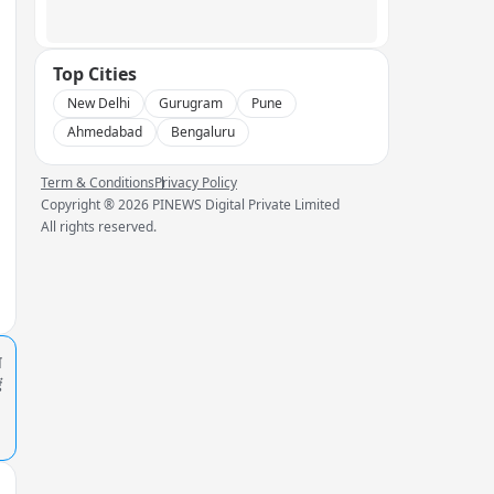
Top Cities
New Delhi
Gurugram
Pune
Ahmedabad
Bengaluru
Term & Conditions
Privacy Policy
Copyright ®
2026
PINEWS Digital Private Limited
All rights reserved.
प
ं