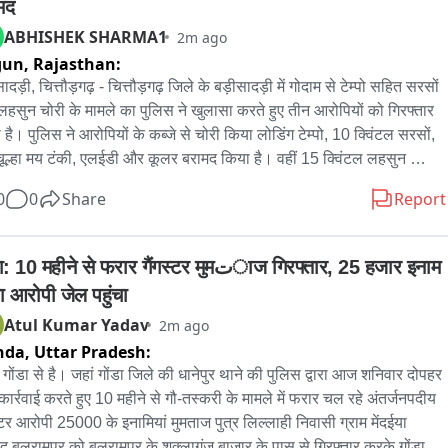
मद
ABHISHEK SHARMA1
2m ago
gun,
Rajasthan:
ादड़ी, चित्तौड़गढ़ - चित्तौड़गढ़ जिले के बड़ीसादड़ी में गोदाम से टेम्पो सहित सरसों 
हसुन चोरी के मामले का पुलिस ने खुलासा करते हुए तीन आरोपियों को गिरफ्तार 
 है। पुलिस ने आरोपियों के कब्जे से चोरी किया लोडिंग टेम्पो, 10 क्विंटल सरसों, 
चूल्हा मय टंकी, एलईडी और कूलर बरामद किया है। वहीं 15 क्विंटल लहसुन 
 प्राप्त 52 हजार रुपये भी बरामद किए गए हैं। एसपी धर्मेंद्र सिंह के निर्देशन में 
0
0
Share
Report
स टीम ने सीसीटीवी फुटेज खंगालने और संदिग्धों से पूछताछ के बाद आरोपियों को 
ा। गिरफ्तार आरोपियों में वाजीद मीर खां, इरफान मोहम्मद और दीपक जटिया 
ल हैं। पुलिस आरोपियों से अन्य वारदातों को लेकर भी पूछताछ कर रही है。
10 महीने से फरार गैंगस्टर मुमتाज गिरफ्तार, 25 हजार इनाम 
ा आरोपी जेल पहुंचा
Atul Kumar Yadav
2m ago
nda,
Uttar Pradesh:
गोंडा से है। जहां गोंडा जिले की धानेपुर थाने की पुलिस द्वारा आज शनिवार दोपहर 
 कार्रवाई करते हुए 10 महीने से गौ-तस्करी के मामले में फरार चल रहे अंतर्जनपदीय 
स्टर आरोपी 25000 के इनामियां मुमताज पुत्र लिल्लाही निवासी ग्राम मेंदईया 
 बलरामपुर को बलरामपुर के शुक्लागंज बाजार के पास से गिरफ्तार करके गोंडा 