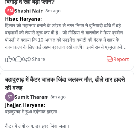
बिगाड़ दे रहा बड़ा प्लान?
सामने रखा उन्होंने जानकारी देते हुए बताया कि कुल्लू जिला में नशा माफिया 
Shashi Nair
SN
8m ago
जैसे तत्वों पर कार्यवाही की जाएगी और जिला को भ्रष्टाचार मुक्त रखने के 
Hisar,
Haryana:
लिए प्रयास किया जाएगा।
हिसार को महानगर बनाने के उद्देश्य से नगर निगम ने बुनियादी ढांचे में बड़े 
बदलावों की तैयारी शुरू कर दी है। जी मीडिया से बातचीत में मेयर प्रवीण 
पोपली ने बताया कि 10 अगस्त को फाइनेंस कमेटी की बैठक में शहर के 
कायाकल्प के लिए कई अहम प्रस्ताव रखे जाएंगे। इनमें सबसे प्रमुख एजेंडा 
शहर को तीन 'स्मार्ट रोड' देना है, जिससे हिसार सुंदर दिखेगा और ट्रैफिक 
0
0
Share
Report
व्यवस्था भी सुचारू होगी।

वहीं, शहर में बंदरों के बढ़ते आतंक से मुक्ति दिलाने के लिए नगर निगम फिर से 
टेंडर जारी कर रहा है। मेयर ने बताया कि सख्त नियमों के कारण पहले कोई 
बहादुरगढ़ में कैंटर चालक जिंदा जलकर मौत, ढीले तार हादसे 
एजेंसी तैयार नहीं थी, लेकिन नए टेंडर से उम्मीद है कि जल्द किसी एजेंसी को 
की वजह
जिम्मेदारी मिलेगी और बंदरों को पकड़कर सुरक्षित जंगल में छोड़ा जाएगा।

Sumit Tharan
ST
8m ago
Jhajjar,
Haryana:
प्रवीण पोपली मेयर हिसार
बहादुरगढ़ में हुआ दर्दनाक हादसा।

कैंटर में लगी आग, ड्राइवर जिंदा जला।
