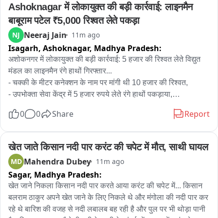
leaders and workers without any valid reason. She 
Ashoknagar में लोकायुक्त की बड़ी कार्रवाई: लाइनमैन 
questioned the action and said the party would continue to 
बाबूराम पटेल ₹5,000 रिश्वत लेते पकड़ा
raise its voice.

Neeraj Jain
NJ
11m ago
Isagarh, Ashoknagar,
Madhya Pradesh:
Meanwhile, a large number of PDP supporters gathered 
outside the PDP headquarters in Srinagar in support of the 
अशोकनगर में लोकायुक्त की बड़ी कार्रवाई: 5 हजार की रिश्वत लेते विद्युत 
party leadership.

मंडल का लाइनमैन रंगे हाथों गिरफ्तार...

- चक्की के मीटर कनेक्शन के नाम पर मांगी थी 10 हजार की रिश्वत,

Mehbooba said her daughter and PDP leader Iltija Mufti 
- उपभोक्ता सेवा केंद्र में 5 हजार रुपये लेते रंगे हाथों पकड़ाया,

will visit Kothibagh Police Station in Srinagar, where she 
- लोकायुक्त ग्वालियर टीम की छापामार कार्रवाई,

0
0
Share
Report
will question the police regarding the FIR registered 
- आरोपी लाइनमैन बाबूराम पटेल गिरफ्तार,

against her and seek answers over the action taken by the 
authorities.
एंकर-अशोकनगर से इस वक्त की बड़ी खबर,जहाँ ग्वालियर लोकायुक्त पुलिस 
खेत जाते किसान नदी पार करंट की चपेट में मौत, साथी घायल
ने भ्रष्टाचार के खिलाफ बड़ी कार्रवाई की है। विद्युत मंडल में पदस्थ 
Mahendra Dubey
MD
11m ago
लाइनमैन बाबूराम पटेल को 5 हजार रुपये की रिश्वत लेते हुए रंगे हाथों 
Sagar,
Madhya Pradesh:
गिरफ्तार किया गया है।

खेत जाने निकला किसान नदी पार करते आया करंट की चपेट में... किसान 
मिली जानकारी के अनुसार, फरियादी श्रीराम बैरागी ने अपनी चक्की के लिए 
बलराम ठाकुर अपने खेत जाने के लिए निकले थे और मंगोला की नदी पार कर 
नया मीटर कनेक्शन का आवेदन दिया था। इस कनेक्शन को जारी करने के 
रहे थे बारिश की वजह से नदी लबालब बह रही है और पुल पर भी थोड़ा पानी 
एवज में आरोपी लाइनमैन बाबूराम पटेल ने 10 हजार रुपये की रिश्वत की मांग 