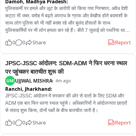
Damoh,
Madhya Pradesh:
पुलिसकर्मी पर हमले और लूट के आरोपी को किया गया गिरफ्तार, अवैध देशी 
कट्टा भी जब्त. दमोह में बढ़ते अपराध के ग्राफ और बेखौफ होते बदमाशों के 
साथ लोग पुलिस को भी नहीं बख्श रहे और बुलंद हौसलों के साथ 
पुलिसकर्मियों पर भी लोग हमला कर रहे हैं। बीते 7 जुलाई को पथरिया थाना 
क्षेत्र के सूखा गांव से एक झगड़े की सूचना पर यहां डायल 112 की टीम 
0
0
Share
Report
पहुंची थी लेकिन खूबसिंह नाम के दबंग ने इस डायल112 की टीम पर ही 
हमला बोल कर पुलिस वाले का मोबाइल छीन लिया और भाग निकला। इस 
घटना ने पुलिस की काफी किरकिरी की और आरोपी की गिरफ्तारी पुलिस के 
JPSC-JSSC आंदोलन: SDM-ADM ने फिर धरना स्थल 
लिए चैलेंज थी, लगभग महीने भर बाद आखिरकार पथरिया पुलिस ने आरोपी 
पर पहुंचकर बातचीत शुरू की
को गिरफ्तार कर लिया और उसके पास से एक देशी कट्टा और कारतूस भी 
UJJWAL MISHRA
UM
4m ago
बरामद किए है। पुलिस पर हमले के आरोपी को कोर्ट में पेश करने से पहले 
Ranchi,
Jharkhand:
पुलिस ने शहर में उसका जुलूस भी निकाला और लोगों को संदेश दिया कि 
अपराधियों को बक्शा नहीं जायेगा।
JPSC-JSSC आंदोलन में सरकार की ओर से वार्ता के लिए SDM और 
ADM एक बार फिर धरना स्थल पहुंचे। अधिकारियों ने आंदोलनरत छात्रों 
से संवाद शुरू किया, दोनों पक्षों के बीच बातचीत जारी है।
0
0
Share
Report