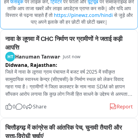
हमें
फेसबुक
पर लाइक करें,
ट्विटर
पर फॉलो और
यूट्यूब
पर सब्सक्राइब्ड करें
ताकि आप ताजा खबरें और लाइव अपडेट्स प्राप्त कर सकें| और यदि आप
विस्तार से पढ़ना चाहते हैं तो
https://pinewz.com/hindi
से जुड़े और
पाए अपने इलाके की हर छोटी सी छोटी खबर|
नावा के लूणवा में CHC निर्माण पर ग्रामीणों ने जताई कड़ी 
आपत्ति
Hanuman Tanwar
HT
Just now
Didwana,
Rajasthan:
जिले में नावा के लूणवा ग्राम पंचायत में बजट वर्ष 2025 में स्वीकृत 
सामुदायिक स्वास्थ्य केन्द्र (सीएचसी) के निर्माण स्थल को लेकर विवाद 
गहरा गया है। ग्रामीणों ने जिला कलक्टर के नाम नावा SDM को ज्ञापन 
सौंपकर आरोप लगाया कि कुछ लोग निजी हित साधने के उद्देश्य से अस्पताल 
का निर्माण खातेदारी भूमि पर कराने का प्रयास कर रहे हैं, जबकि पूर्व 
0
0
Share
Report
प्राथमिक स्वास्थ्य केन्द्र से सटी निर्विवाद भूमि पहले से उपलब्ध है। 
ग्रामीणों ने ज्ञापन में बताया कि संबंधित भूमिदाता पूर्व में ही स्वेच्छा से भूमि देने 
की सहमति दे चुका है। ऐसे में निजी भूमि का चयन भविष्य में कानूनी विवाद, 
चित्तौड़गढ़ में कांग्रेस की आंतरिक पेच, चुनावी तैयारी और 
पहुंच मार्ग की समस्या तथा सरकारी धन के दुरुपयोग की आशंका पैदा करेगा। 
सत्ता-विरोधी चर्चाएं