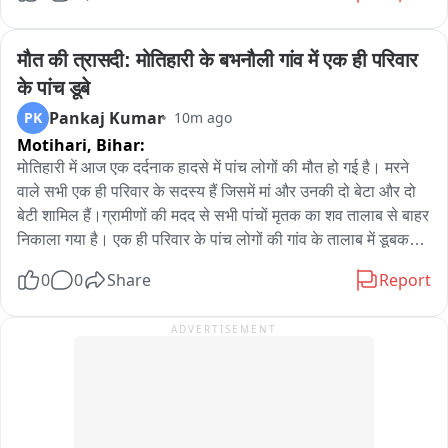
मोराबादी मैदान और मुख्य मंच को आदिवासी संस्कृति, परंपरा और विरासत 
की झलक प्रस्तुत करने वाले आकर्षक स्वरूप में सजाया जा रहा है। 
मौत की त्रासदी: मोतिहारी के बभनौली गांव में एक ही परिवार 
महोत्सव में झारखंड के विभिन्न आदिवासी समुदायों की समृद्ध सांस्कृतिक 
के पांच डूबे
विरासत, जल-जंगल-जमीन के संरक्षण से जुड़े महत्वपूर्ण पहलुओं और 
Pankaj Kumar
PK
10m ago
पारंपरिक जीवनशैली को प्रदर्शित किया जाएगा।

Motihari,
Bihar:
कार्यक्रम में झारखंड समेत देशभर से आदिवासी समुदाय के प्रतिनिधि, 
मोतिहारी में आज एक दर्दनाक हादसे में पांच लोगों की मौत हो गई है। मरने 
सामाजिक नेता और लोक कलाकार शामिल होंगे। पारंपरिक नृत्य-संगीत, 
वाले सभी एक ही परिवार के सदस्य हैं जिसमें मां और उनकी दो बेटा और दो  
सोहराय पेंटिंग, आदिवासी वाद्ययंत्रों की प्रस्तुति तथा आदिवासी समाज के 
बेटी शामिल हैं।ग्रामीणों की मदद से सभी पांचों मृतक का शव तालाब से बाहर 
पारंपरिक जीवन और रीति-रिवाजों को भी प्रदर्शित किया जाएगा।

निकाला गया है। एक ही परिवार के पांच लोगों की गांव के तालाब में डूबकर 
हुई मौत के बाद इलाके में मातम का माहौल है। घटना गोविंदगंज थाना क्षेत्र के 
0
0
Share
Report
विश्व आदिवासी दिवस को लेकर मोराबादी मैदान में तैयारियां युद्धस्तर पर 
बभनौली गांव की है। तालाब में एक ही परिवार के पांच लोग कैसे डूबे इसको 
जारी हैं और आयोजन स्थल को अंतिम रूप दिया जा रहा है।
लेकर अलग अलग चर्चा हो रहा है। हालांकि पुलिस का कहना है कि तालाब 
ADVERTISEMENT
के किनारे रास्ते पर  फिसलन होने के कारण सभी लोग तलब में डूब गए।