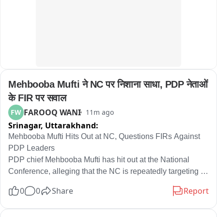
Mehbooba Mufti ने NC पर निशाना साधा, PDP नेताओं 
के FIR पर सवाल
FAROOQ WANI
FW
11m ago
Srinagar,
Uttarakhand:
Mehbooba Mufti Hits Out at NC, Questions FIRs Against 
PDP Leaders

PDP chief Mehbooba Mufti has hit out at the National 
Conference, alleging that the NC is repeatedly targeting 
the PDP and attacking the party for raising public issues.

0
0
Share
Report
Mehbooba said police have registered FIRs against PDP 