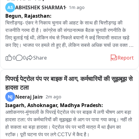
उन्होंने पूर्व स्वास्थ्य केन्द्र परिसर एवं उससे सटी भूमि पर ही सीएचसी निर्माण 
ABHISHEK SHARMA1
AS
1m ago
की मांग की। ग्रामीणों ने निर्माण स्थल चयन की निष्पक्ष जांच, ग्रामसभा की 
Begun,
Rajasthan:
सहमति तथा निजी भूमि पर निर्माण के प्रयासों पर तत्काल रोक लगाने की 
मांग की है। साथ ही चेतावनी दी कि यदि जनभावनाओं के अनुरूप निर्णय नहीं 
चित्तौड़गढ़- एंकर ने निकाय चुनाव की आहट के साथ ही चित्तौड़गढ़ की 
लिया गया तो क्षेत्रवासी आंदोलन के लिए मजबूर होंगे। इस दौरान काफी 
राजनीति गरमा दी है। कांग्रेस की संगठनात्मक बैठक चुनावी रणनीति के 
संख्या में लूणवा ग्राम के ग्रामीण मौजूद रहे।
लिए बुलाई गई थी, लेकिन मंच से निकले बयानों ने कई सियासी सवाल खड़े 
कर दिए। भाजपा पर हमले तो हुए ही, लेकिन सबसे अधिक चर्चा उस वक्त हुई 
जब कांग्रेस के एक बड़े नेता की कार्यशैली पर बिना नाम लिए सवाल खड़े 
0
0
Share
Report
किए गए। यानी चुनावी रण से पहले कांग्रेस ने विरोधियों के साथ-साथ अपने 
घर के भीतर भी सियासी संदेश देने में कोई कसर नहीं छोड़ी। कांग्रेस जिला 
अध्यक्ष प्रमोद सिसोदिया ने कार्यकर्ताओं से बूथ स्तर तक संगठन मजबूत 
पिपरई पेट्रोल पंप पर बाइक में आग, कर्मचारियों की सूझबूझ से 
करने, युवाओं को जोड़ने और चुनावी तैयारियों में जुटने का आह्वान किया। 
हादसा टला
उनके निशाने पर सिर्फ भाजपा नहीं थी; उन्होंने बिना नाम लिए उन नेताओं पर 
Neeraj Jain
NJ
2m ago
भी सवाल उठाए जो जिला कांग्रेस की बैठकों से दूरी बनाकर अलग-अलग 
Isagarh, Ashoknagar,
Madhya Pradesh:
बैठकें कर रहे हैं। सिसोदिया ने साफ कहा कि संगठन से बड़ा कोई नहीं होता 
और जो पार्टी लाइन से अलग चलेगा, उसके खिलाफ प्रदेश नेतृत्व को रिपोर्ट 
अशोकनगर-मुंगावली के पिपरई पेट्रोल पंप पर बाइक में लगी भीषण आग बड़ा 
भेजी जा चुकी है। उन्होंने संकेत दिए कि चुनाव से पहले संगठन में अनुशासन 
हादसा टला: पंप कर्मचारियों की सूझबूझ से आग पर पाया गया काबू। नहीं तो 
सर्वोच्च रहेगा और सभी को पार्टी के फैसलों के साथ चलना होगा। पूर्व 
हो सकता था बड़ा हादसा। पेट्रोल पंप पर भारी मात्रा में था ईंधन का 
सभापति संदीप शर्मा ने भाजपा पर भ्रष्टाचार के आरोपों का जवाब देते हुए 
स्टॉक। पूरी घटना पंप पर लगे CCTV में कैद है।