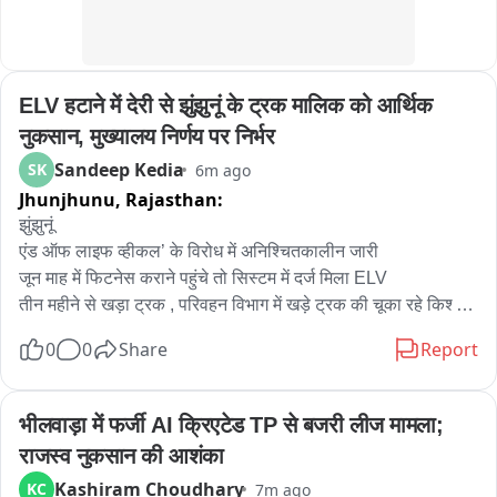
खाली चल रहे चिकित्सकों के पदों में से दो की नियुक्ति कर दी गई है और 
जल्द ही चिकित्सा विशेषज्ञों की नियुक्ति भी होगी ताकि मरीजों को बेहतर 
उपचार मिल सके.
ELV हटाने में देरी से झुंझुनूं के ट्रक मालिक को आर्थिक 
नुकसान, मुख्यालय निर्णय पर निर्भर
Sandeep Kedia
SK
6m ago
Jhunjhunu,
Rajasthan:
झुंझुनूं 

एंड ऑफ लाइफ व्हीकल’ के विरोध में अनिश्चितकालीन जारी 

जून माह में फिटनेस कराने पहुंचे तो सिस्टम में दर्ज मिला ELV

तीन महीने से खड़ा ट्रक , परिवहन विभाग में खड़े ट्रक की चूका रहे किश्त 

सवाल—चालू फिटनेस वाले वाहन को ELV क्यों किया गया?

0
0
Share
Report
डीटीओ रमेश कुमार बोले—ELV हटाने की प्रक्रिया मुख्यालय स्तर से

मुख्यालय की स्वीकृति के बाद हटेगा वाहन का ELV दर्जा

भीलवाड़ा में फर्जी AI क्रिएटेड TP से बजरी लीज मामला; 
झुंझुनूं में परिवहन विभाग की ‘एंड ऑफ लाइफ व्हीकल’ प्रक्रिया में फंसे एक 
राजस्व नुकसान की आशंका
वाहन मालिक की परेशानी तीन महीने बाद भी खत्म नहीं हुई है। दुलचास गांव 
Kashiram Choudhary
KC
7m ago
निवासी विजय सिंह अपनी गाड़ी को ELV श्रेणी से हटाने और आर्थिक 