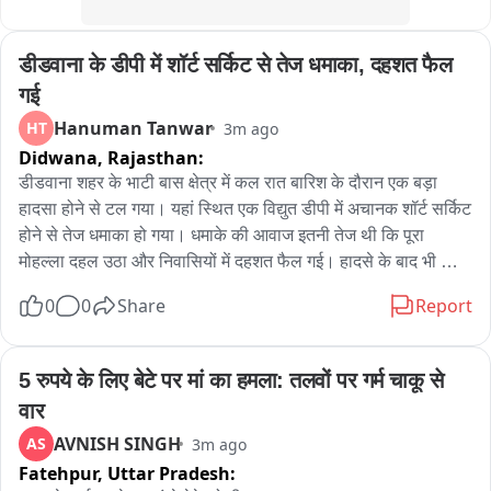
डीडवाना के डीपी में शॉर्ट सर्किट से तेज धमाका, दहशत फैल 
गई
Hanuman Tanwar
HT
3m ago
Didwana,
Rajasthan:
डीडवाना शहर के भाटी बास क्षेत्र में कल रात बारिश के दौरान एक बड़ा 
हादसा होने से टल गया। यहां स्थित एक विद्युत डीपी में अचानक शॉर्ट सर्किट 
होने से तेज धमाका हो गया। धमाके की आवाज इतनी तेज थी कि पूरा 
मोहल्ला दहल उठा और निवासियों में दहशत फैल गई। हादसे के बाद भी डीपी 
से काफी देर तक चिंगारियां निकलती रहीं। इस दौरान मौके पर अफरा-तफरी 
0
0
Share
Report
का माहौल बन गया। पास में खड़े स्थानीय लोग और मवेशी जान बचाने के 
लिए इधर-उधर दौड़ते नजर आए। पूरी घटना पास में लगे एक सीसीटीवी कैमरे 
में कैद हो गई, जिसका फुटेज अब सामने आया है। गनीमत यह रही कि इस 
5 रुपये के लिए बेटे पर मां का हमला: तलवों पर गर्म चाकू से 
घटना में कोई जनहानि नहीं हुई, लेकिन ट्रांसफॉर्मर में धमाके के कारण क्षेत्र 
वार
की बिजली आपूर्ति बाधित हो गई।
AVNISH SINGH
AS
3m ago
Fatehpur,
Uttar Pradesh: