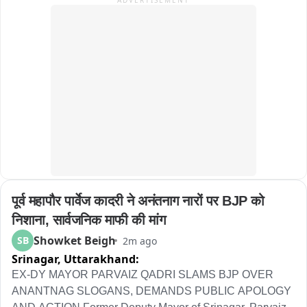
ADVERTISEMENT
offered prayers at the holy cave.

After completing the Amarnath Yatra, he visited the 
revered Mata Kheer Bhawani Temple at Tulmulla in 
Ganderbal.

Speaking about his journey, the devotee said he travelled 
the entire route on a bicycle and expressed happiness 
over successfully completing the pilgrimage. He described 
the journey as a memorable and spiritually fulfilling 
experience.
पूर्व महापौर पार्वेज कादरी ने अनंतनाग नारों पर BJP को 
निशाना, सार्वजनिक माफी की मांग
Showket Beigh
SB
2m ago
Srinagar,
Uttarakhand:
EX-DY MAYOR PARVAIZ QADRI SLAMS BJP OVER 
ANANTNAG SLOGANS, DEMANDS PUBLIC APOLOGY 