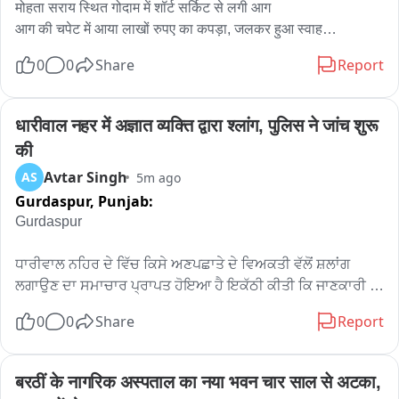
मोहता सराय स्थित गोदाम में शॉर्ट सर्किट से लगी आग

आग की चपेट में आया लाखों रुपए का कपड़ा, जलकर हुआ स्वाह

आग लगने की सूचना पर मौके पर पहुंची फायर ब्रिगेड और पुलिस टीम

0
0
Share
Report
कड़ी मशक्कत के बाद आग पर पाया गया काबू

आग से हुए नुकसान का आकलन किया जा रहा
धारीवाल नहर में अज्ञात व्यक्ति द्वारा श्लांग, पुलिस ने जांच शुरू 
की
Avtar Singh
AS
5m ago
Gurdaspur,
Punjab:
Gurdaspur 

ਧਾਰੀਵਾਲ ਨਹਿਰ ਦੇ ਵਿੱਚ ਕਿਸੇ ਅਣਪਛਾਤੇ ਦੇ ਵਿਅਕਤੀ ਵੱਲੋਂ ਸ਼ਲਾਂਗ 
ਲਗਾਉਣ ਦਾ ਸਮਾਚਾਰ ਪ੍ਰਾਪਤ ਹੋਇਆ ਹੈ ਇਕੱਠੀ ਕੀਤੀ ਕਿ ਜਾਣਕਾਰੀ 
ਮੁਤਾਬਕ ਧਾਰੀਵਾਲ ਦੇ ਵਿੱਚ ਕਿਸੇ ਅਣਪਛਾਤੇ ਵਿਅਕਤੀ ਵੱਲੋਂ ਨਹਿਰ ਵਿਚ 
0
0
Share
Report
ਛਾਲ ਮਾਰ ਦਿੱਤੀ  ਲੋਕਾਂ ਨੇ ਦੱਸਿਆ ਕਿ ਜਦ ਉਸਨੇ ਛਾਲ ਲਗਾਈ ਤਾਂ ਨਹਿਰ 
ਦੇ ਪੁੱਲ ਦੇ ਉੱਪਰ ਇੱਕ ਕਾਪੀ ਰੱਖ ਦਿੱਤੀ ਜਿਸ ਦੇ ਵਿੱਚ ਕੁਝ ਲਿਖਿਆ ਹੋਇਆ 
ਸੀ ਪੁਲਿਸ ਨੇ ਮੋਕੇ ਤੇ ਪਹੁੰਚ ਕੇ ਜਾਂਚ ਸ਼ੁਰੂ ਕਰ ਦਿੱਤੀ
बरठीं के नागरिक अस्पताल का नया भवन चार साल से अटका, 