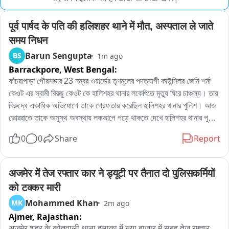
पूर्व पार्षद के पति की हलिशहर थाने में मौत, अस्पताल ले जाते 
समय निधन
Barun Sengupta
BS
1m ago
Barrackpore,
West Bengal:
কাঁচরাপাড়া পৌরসভার 23 নম্বর ওয়ার্ডের তৃণমূলের পদত্যাগী কাউন্সিলর জেনি শর্মা 
কেওট এর স্বামী বিরজু কেওট কে হালিশহর থানার লকেৎিতে মৃত্যু ঘিরে চাঞ্চল্য। তার 
বিরুদ্ধে একাধিক অভিযোগে তাকে গ্রেফতার করেছিল হালিশহর থানার পুলিশ। আজ 
ভোররাতে তাকে অসুস্থ অবস্থায় লকআপে পড়ে থাকতে দেখে হালিশহর থানার পুলিশ 
তাকে কল্যাণী জহরলাল নেহेरু হাসপাতাল নিয়ে গেলে চিকিৎসকরা তাকে মৃত বলে 
0
0
Share
Report
ঘোষণা করে। হৃদরোগে আক্রান্ত ও তার মৃত্যু হয়েছে বলে অনুমান।  
अजमेर में तेज रफ्तार कार ने ड्यूटी पर तैनात दो पुलिसकर्मियों 
को टक्कर मारी
Mohammed Khan
MK
2m ago
Ajmer,
Rajasthan:
अजमेर शहर के कोतवाली थाना इलाक़ा में नया बाजार में सुबह तेज रफ्तार 