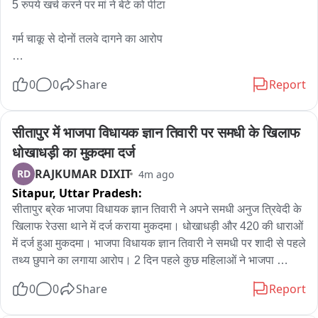
5 रुपये खर्च करने पर मां ने बेटे को पीटा

गर्म चाकू से दोनों तलवे दागने का आरोप

20 रुपये की जगह 15 रुपये का गुटखा लाया था मासूम

0
0
Share
Report
तीन दिन तक कमरे में बंद रखने का आरोप

सीतापुर में भाजपा विधायक ज्ञान तिवारी पर समधी के खिलाफ 
पड़ोसियों ने मासूम को बचाया

धोखाधड़ी का मुकदमा दर्ज
RAJKUMAR DIXIT
RD
4m ago
पुलिस ने अस्पताल में कराया मेडिकल

Sitapur,
Uttar Pradesh:
पिता की तहरीर पर मां के खिलाफ केस दर्ज

सीतापुर ब्रेक भाजपा विधायक ज्ञान तिवारी ने अपने समधी अनुज त्रिवेदी के 
खिलाफ रेउसा थाने में दर्ज कराया मुकदमा। धोखाधड़ी और 420 की धाराओं 
राधानगर थाना क्षेत्र के फुलवामऊ गांव का मामला।
में दर्ज हुआ मुकदमा। भाजपा विधायक ज्ञान तिवारी ने समधी पर शादी से पहले 
तथ्य छुपाने का लगाया आरोप। 2 दिन पहले कुछ महिलाओं ने भाजपा 
विधायक के समधी अनुज त्रिवेदी के खिलाफ ADM को दिया था करोड़ों की 
0
0
Share
Report
ठगी का प्रार्थना पत्र। भाजपा विधायक ने भी बेटी के साथ वीडियो सोशल 
मीडिया पर किया था वायरल।सेवता से भाजपा विधायक है ज्ञान तिवारी।