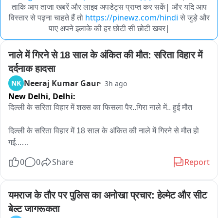
ताकि आप ताजा खबरें और लाइव अपडेट्स प्राप्त कर सकें| और यदि आप
विस्तार से पढ़ना चाहते हैं तो
https://pinewz.com/hindi
से जुड़े और
पाए अपने इलाके की हर छोटी सी छोटी खबर|
नाले में गिरने से 18 साल के अंकित की मौत: सरिता विहार में 
दर्दनाक हादसा
Neeraj Kumar Gaur
NK
3h ago
New Delhi,
Delhi:
दिल्ली के सरिता विहार में शख्स का फिसला पैर..गिरा नाले में.. हुई मौत

दिल्ली के सरिता विहार में 18 साल के अंकित की नाले में गिरने से मौत हो 
गई...

7 अगस्त की शाम को अंकित नोएडा से अपने घर भीम कॉलोनी अली विहार 
0
0
Share
Report
जा रहा था..तभी नाले की पुलिया को क्रोस करने के बाद.. पानी का फ्लो 
ज्यादा था..अंकित को लगा वो निकल जाएगा.. लेकिन उसका पैर फिसला और 
वो नाले में पानी के बहाव के साथ बह गया..
यमराज के तौर पर पुलिस का अनोखा प्रचार: हेल्मेट और सीट 
बेल्ट जागरूकता