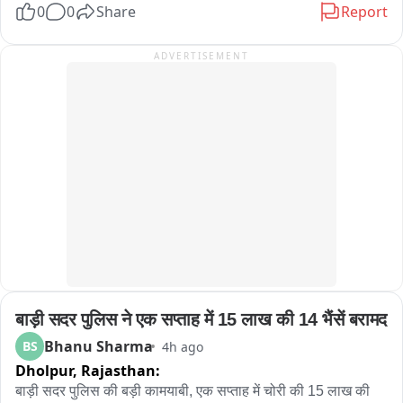
0
0
Share
Report
হেলমেট ছাড়া বাইক চালাতে দেখলেই সেই বাইক আরোহীর দিকে ছুটে যাচ্ছেন 
2023 की भर्ती प्रक्रिया की तर्ज पर भर्ती की मांग भर्ती नियमों में बदलाव नहीं 
যমরাজ। সামনে দাঁড়িয়ে প্রশ্ন করছেন, “হেলমেট পরে আসোনি কেন? জানো আমি 
करने की मांग को लेकर प्रदर्शन लंबे समय से एसएमएस मेडिकल कॉलेज के 
ADVERTISEMENT
যমরাজ? যে কোনও মুহূর্তে তোমার বাড়িতে পৌঁছে যেতে পারি!” এরপরই শুরু হচ্ছে 
बाहर संविदा कर्मी कर रहे विरोध
‘হিসেব-নিকেশ’। যমরাজের নির্দেশে চিত্রগুপ্ত খাতা খুলে জানতে চাইছেন গাড়ির 
কাগজপত্র ও প্রয়োজনীয় নথি সম্পর্কে। কোথাও নথিপত্রের ঘাটতি ধরা পড়লে 
চিত্রগুপ্তের কণ্ঠে বিস্ময়“যমরাজ, এ তো অবাক কাণ্ড! গাড়ির লাইসেন্স নেই, 
প্রয়োজনীয় নথিপত্রও নেই, হেলমেট নেই!” নাটকীয় এই পরিবেশের মধ্যেই বাইক ও 
চারচাকার চালকদের দেওয়া হচ্ছে গুরুত্বপূর্ণ বার্তা। বাইক আরোহীদের হেলমেট পরার 
অঙ্গীকার করানো হচ্ছে। একইসঙ্গে চারচাকার চালকদের সিটবেল্ট ব্যবহার এবং সমস্ত 
ট্রাফিক আইন মেনে চলার জন্য সচেতন করা হচ্ছে। ট্রাফিক পুলিশের এই অভিনব 
উদ্যোগ দেখতে তেমাথানি বাজার এলাকায় ভিড় জমে যায়। 많은 ব্যক্তি মোবাইল 
ফোনে গোটা সচেতনতা কর্মসূচির ভিডিও ও ছবি তুলে রাখেন। কারও মুখে হাসি, কেউ 
আবার হাততালি দিয়ে ট্রাফিক পুলিশের উদ্যোগকে স্বাগত জানান। সাধারণ মানুষের 
একাংশের মতে, শুধুমাত্র আইন প্রয়োগ বা জরিমানার মাধ্যমে নয়, এমন অভিনব ও 
बाड़ी सदर पुलिस ने एक सप्ताह में 15 लाख की 14 भैंसें बरामद
নাটকীয় পদ্ধতিতে সচেতনতার বার্তা মানুষের কাছে পৌঁছে দিলে তার প্রভাব আরও 
বেশি হতে পারে। পথ নিরাপত্তা সপ্তাহে সবং ও পিংলা পুলিশের এই উদ্যোগ যেন 
Bhanu Sharma
BS
4h ago
হাসির আড়ালে একটি কঠিন বার্তাই দিয়ে গেল হেলমেট ও সিটবেল্ট এড়িয়ে চলা মানেই 
Dholpur,
Rajasthan:
নিজের জীবনকে ঝুঁкির মুখে ঠেলে দেওয়া। তাই রাস্তায় বেরোনোর আগে নিয়ম 
बाड़ी सदर पुलिस की बड़ी कामयाबी, एक सप्ताह में चोरी की 15 लाख की 