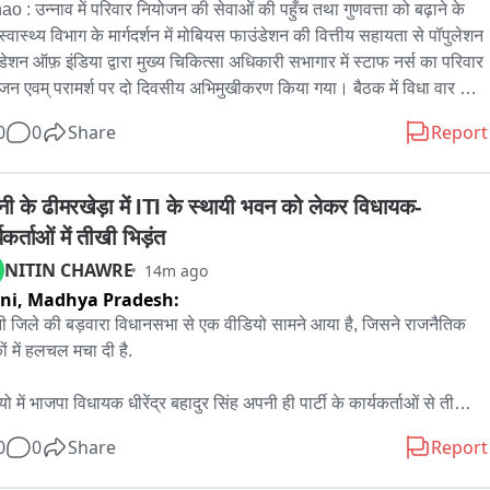
o : उन्नाव में परिवार नियोजन की सेवाओं की पहुँच तथा गुणवत्ता को बढ़ाने के 
्वास्थ्य विभाग के मार्गदर्शन में मोबियस फाउंडेशन की वित्तीय सहायता से पॉपुलेशन 
डेशन ऑफ़ इंडिया द्वारा मुख्य चिकित्सा अधिकारी सभागार में स्टाफ नर्स का परिवार 
जन एवम् परामर्श पर दो दिवसीय अभिमुखीकरण किया गया। बैठक में विधा वार 
ार नियोजन की उपलब्धता एवं आने वाली चुनौतियों एवं उनके समाधान पर  पर चर्चा 
0
0
Share
Report
ई।

मुख्य चिकित्सा अधिकारी डॉ जय राम सिंह द्वारा उपस्थिति स्टाफ नर्स को निर्देशित 
 गया कि 

ी के ढीमरखेड़ा में ITI के स्थायी भवन को लेकर विधायक-
ार नियोजन सेवाओं का लाभ समुदाय में सही से पहुंचे यह हम सभी की जिम्मेदारी है।

यकर्ताओं में तीखी भिड़ंत
लेशन फाउंडेशन से कपिल श्रीवास्तव एवं अब्दुल बासित ने परिवार नियोजन सेवाओं 
NITIN CHAWRE
14m ago
हुंच सामुदायिक स्तर पर पहुंचने पर जोर दिया।

ni,
Madhya Pradesh:
रिफ जिला परिवार नियोजन प्रबंधक ने स्वास्थ्य इकाईयों में परिवार नियोजन 
ग्री की उपलब्धता एवं उचित रख रखाव पर जोर दिया।बैठक में मुख्य रूप से डॉ जय 
 जिले की बड़वारा विधानसभा से एक वीडियो सामने आया है, जिसने राजनैतिक 
सिंह अपर मुख्य चिकित्सा अधीक्षक,  इंतजार अहमद जिला कार्यक्रम अधिकारीआदि 
ं में हलचल मचा दी है.

थित रहे।
ो में भाजपा विधायक धीरेंद्र बहादुर सिंह अपनी ही पार्टी के कार्यकर्ताओं से तीखी 
करते नजर आ रहे हैं. विवाद की वजह ढीमरखेड़ा में लंबे समय से लंबित शासकीय 
0
0
Share
Report
आई की मांग बताई जा रही है.
