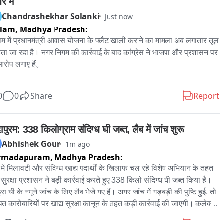
रे में
Chandrashekhar Solanki
Just now
tlam,
Madhya Pradesh:
म में प्रधानमंत्री आवास योजना के फ्लैट खाली कराने का मामला अब लगातार तूल 
ता जा रहा है। नगर निगम की कार्रवाई के बाद कांग्रेस ने भाजपा और प्रशासन पर 
 आरोप लगाए हैं。

्रेस नेता पारस सकलेचा का कहना है कि गरीब परिवारों से पहले 20 हजार रुपये 
0
0
Share
Report
करवाए गए और फिर उन्हें एक लाख 80 हजार रुपये का ऋण आसान किस्तों में 
ने का भरोसा दिया गया। उनका आरोप है कि नगर निगम ने बैंक में जमा करीब 6 
़ रुपये की मार्जिन मनी निकाल ली, जिसके बाद बैंक ने कई हितग्राहियों को 
दापुरम: 338 किलोग्राम संदिग्ध घी जब्त, लैब में जांच शुरू
ल्टर मानते हुए ऋण देने से इनकार कर दिया। उन्होंने इस पूरे मामले के लिए भाजपा 
Abhishek Gour
1m ago
ौर प्रहलाद पटेल को जिम्मेदार ठहराया है。

rmadapuram,
Madhya Pradesh:
 में मिलावटी और संदिग्ध खाद्य पदार्थों के खिलाफ चल रहे विशेष अभियान के तहत 
, महापौर प्रहलाद पटेल का बयान भी चर्चा का विषय बना हुआ है। उनका कहना है 
 सुरक्षा प्रशासन ने बड़ी कार्रवाई करते हुए 338 किलो संदिग्ध घी जब्त किया है। 
्लैट ड्रॉ के माध्यम से नहीं, बल्कि 20 हजार रुपये जमा करवाकर आवंटित किए गए 
 घी के नमूने जांच के लिए लैब भेजे गए हैं। अगर जांच में गड़बड़ी की पुष्टि हुई, तो 
उन्होंने दावा किया कि हितग्राहियों को ऋण दिलाने की कोशिश की गई, लेकिन बैंक 
धित कारोबारियों पर खाद्य सुरक्षा कानून के तहत कड़ी कार्रवाई की जाएगी। कलेक्टर 
ूरी योजना को ही डिफॉल्टर घोषित कर दिया।

र्देश और खाद्य एवं औषधि प्रशासन के मार्गदर्शन में खाद्य सुरक्षा अधिकारी जितेंद्र 