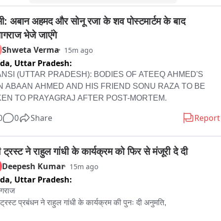
मीणों का आरोप है कि अब आईटीआई को उमरियापान क्षेत्र में स्थापित करने की 
री की जा रही है, जिसका वे विरोध कर रहे हैं. उनका कहना है कि इससे आदिवासी 
सी: अबान अहमद और सोनू रजा के शव पोस्टमार्टम के बाद 
ीब परिवारों के बच्चों की पढ़ाई प्रभावित होगी.

ागराज भेजे जाएंगे
एम के माध्यम से शासन को भेजे गए ज्ञापन में मांग की गई है कि वर्ष 2016 की 
Shweta Verma
15m ago
ा के अनुसार ढीमरखेड़ा में ही आईटीआई का स्थायी भवन बनाया जाए, तब तक 
ida,
Uttar Pradesh:
य महाविद्यालय पौड़ी के खाली कमरों में कक्षाएं शुरू की जाएं और पूरे प्रोजेक्ट के 
NSI (UTTAR PRADESH): BODIES OF ATEEQ AHMED'S 
समयसीमा तय की जाए.

N ABAAN AHMED AND HIS FRIEND SONU RAZA TO BE 
KEN TO PRAYAGRAJ AFTER POST-MORTEM.
कर्ताओं ने चेतावनी दी है कि यदि जल्द निर्णय नहीं लिया गया, तो वे संवैधानिक दायरे 
0
0
Share
Report
रहकर बड़ा जन-आंदोलन करेंगे.

ाल इस पूरे घटनाक्रम का वीडियो सोशल मीडिया पर वायरल हो रहा है और क्षेत्र 
 ट्रस्ट ने राहुल गांधी के कार्यक्रम को फिर से मंजूरी दे दी
राजनैतिक चर्चा का विषय बना हुआ है.
Deepesh Kumar
15m ago
ida,
Uttar Pradesh:
ागराज

ट्रस्ट प्रबंधन ने राहुल गांधी के कार्यक्रम की पुनः दी अनुमति,
