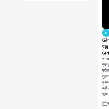
P
Giri
रहा
Gir
शनिव
एक द
परीक
दुल्ह
कुमार
वहीं
पूजा