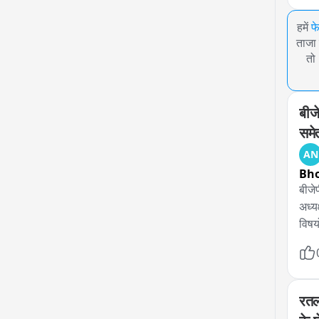
हमें
फ
ताजा 
तो
बीज
समेत
AN
Bh
बीजेपी
अध्य
विषयो
रतल