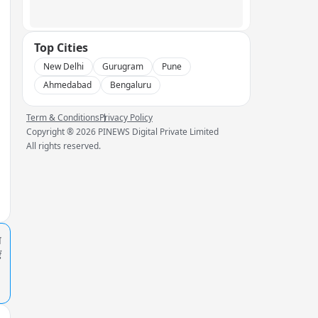
Top Cities
New Delhi
Gurugram
Pune
Ahmedabad
Bengaluru
Term & Conditions
Privacy Policy
Copyright ®
2026
PINEWS Digital Private Limited
All rights reserved.
प
ं