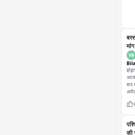
बरसा
मांग
VB
Bil
झंडू
अटकन
बाद 
अपील
झूले
खड्ड
बन ज
एक छ
पश्च
इसी झ
की 