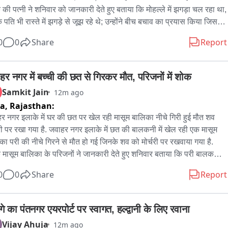
ल वीडियो में कुछ लोग महिला को कथित तौर पर ‘डायन’ बताते हुए दिखाई दे रहे 
 की पत्नी ने शनिवार को जानकारी देते हुए बताया कि मोहल्ले में झगड़ा चल रहा था, 
 वीडियो सामने आने के बाद मामला और चर्चा में आ गया है।

 पति भी रास्ते में झगड़े से जूझ रहे थे; उन्होंने बीच बचाव का प्रयास किया जिसके 
 उनसे ही मारपीट की गई और उन्हें धक्का दिया गया जिससे वह गंभीर रूप से घायल 
0
0
Share
Report
 ने शुरू की जांच

ए। पुलिस थाने में शिकायत दर्ज करवाई गई है, पुलिस मामले की जांच कर रही है।
ित परिवार की शिकायत के बाद बरौनी थाना पुलिस ने मामला दर्ज कर जांच शुरू कर 
हर नगर में बच्ची की छत से गिरकर मौत, परिजनों में शोक
ै। पुलिस घटना के वास्तविक कारणों, मारपीट में शामिल लोगों और वायरल वीडियो 
Samkit Jain
12m ago
त्यता सहित पूरे मामले की जांच कर रही है。

ta,
Rajasthan:
ाल घायल महिला का सआदत अस्पताल में उपचार चल रहा है। वहीं, गांव में 
र नगर इलाके में घर की छत पर खेल रही मासूम बालिका नीचे गिरी हुई मौत शव 
ा को ‘डायन’ बताए जाने और उसके साथ मारपीट के आरोप ने घटना को गंभीर बना 
चरी पर रखा गया है. जवाहर नगर इलाके में छत की बालकनी में खेल रही एक मासूम 
ै

का परी की नीचे गिरने से मौत हो गई जिनके शव को मोर्चरी पर रखवाया गया है. 
 मासूम बालिका के परिजनों ने जानकारी देते हुए शनिवार बताया कि परी बालकनी में 
 01 संतोष प्रजापति पीड़ित 

रही थी कि अचानक वह नीचे 15 फीट से गिर गई जिसे निजी अस्पताल में ले जाया 
0
0
Share
Report
 02 शंकर लाल महिला का बेटा

जहां उसकी मौत हो गई उसके शव को मोर्चरी पर रखवाया गया है पुलिस मामले की 
 03 सोनू महिला की पोती
 कर रही है
े का पंतनगर एयरपोर्ट पर स्वागत, हल्द्वानी के लिए रवाना
Vijay Ahuja
12m ago