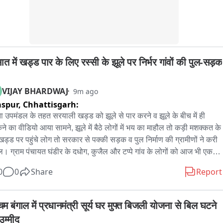
त में खड्ड पार के लिए रस्सी के झूले पर निर्भर गांवों की पुल-सड़क 
VIJAY BHARDWAJ
9m ago
aspur,
Chhattisgarh:
ता उपमंडल के तहत सरयाली खड्ड को झूले से पार करने व झूले के बीच में ही 
े का वीडियो आया सामने, झूले में बैठे लोगों में भय का माहौल तो कड़ी मशक्कत के 
खड्ड पर पहुंचे लोग तो सरकार से पक्की सड़क व पुल निर्माण की ग्रामीणों ने करी 
। ग्राम पंचायत घंडीर के दधोग, कुजैल और टप्पे गांव के लोगों को आज भी एक 
 के सहारे खड्ड पर करने को मजबूर होना पड़ रहा है। ऐसे में बरसात के समय 
0
0
Share
Report
 का जलस्तर बढ़ने से गांवों के लोगों के लिए खड्ड पार करना सबसे बड़ी चुनौती 
ाता है। बता दें कि सड़क सुविधा ना होने के कारण स्थानीय ग्रामीणों को खड्ड के 
ोर से दूसरे छोर तक पहुंचने के लिए रस्सी के झूले का सहारा लेना पड़ रहा है और 
िम बंगाल में प्रधानमंत्री सूर्य घर मुफ्त बिजली योजना से बिल घटने 
ूले से बच्चों, महिलाओं, बुजुर्गों सहित मरीजों को आर पार जाते हैं। वहीं स्थानीय 
उम्मीद