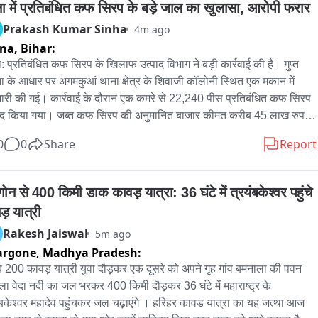
ा में प्रतिबंधित कफ सिरप के बड़े जाल का खुलासा, आरोपी फरार
Prakash Kumar Sinha
4m ago
tna,
Bihar:
: प्रतिबंधित कफ सिरप के खिलाफ उत्पाद विभाग ने बड़ी कार्रवाई की है। गुप्त 
ा के आधार पर अगमकुआं थाना क्षेत्र के शिवाजी कॉलोनी स्थित एक मकान में 
मारी की गई। कार्रवाई के दौरान एक कमरे से 22,240 पीस प्रतिबंधित कफ सिरप 
द किया गया। जब्त कफ सिरप की अनुमानित बाजार कीमत करीब 45 लाख रुपये 
 जा रही है।

0
0
Share
Report
ाद विभाग के आयुक्त प्रेम प्रकाश ने बताया कि विभाग को सूचना मिली थी कि 
जी कॉलोनी के एक मकान में प्रतिबंधित कफ सिरप का कारोबार किया जा रहा है। 
न से 400 किमी डाक कावड़ यात्रा: 36 घंटे में त्रयंबकेश्वर पहुंचे 
ा के सत्यापन के बाद टीम गठित कर मकान में छापेमारी की गई। इस दौरान कमरे से 
ड़ यात्री
 मात्रा में कफ सिरप बरामद हुआ।

Rakesh Jaiswal
5m ago
argone,
Madhya Pradesh:
ंकि, उत्पाद विभाग की टीम के पहुँचने की भनक लगते ही धंधे को संचालित करने 
 सोनू कुमार मौके से फरार हो गया। टीम ने सभी बरामद कफ सिरप को जब्त कर 
 200 कावड़ यात्री युवा दौड़कर एक दूसरे को अपने गृह गांव बमनाला की पवन 
 है। फरार सोनू कुमार की गिरफ्तारी के लिए उत्पाद विभाग की टीम संभावित 
ा वेदा नदी का जल भरकर 400 किमी दौड़कर 36 घंटे में महाराष्ट्र के 
नों पर लगातार छापेमारी कर रही है। अधिकारियों का कहना है कि पूरे नेटवर्क की 
ंबकेश्वर महादेव पहुंचकर जल चढ़ाएंगे । हरिहर कावड यात्रा का यह जत्था आज 