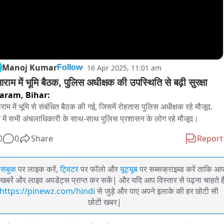
Manoj Kumar
16 Apr 2025, 11:01 am
Follow
सासाराम में भूमि बैठक, पुलिस अधीक्षक की उपस्थिति से बढ़ी सुरक्षा 
saram,
Bihar:
राम में भूमि से संबंधित बैठक की गई, जिसमें रोहतास पुलिस अधीक्षक रहे मौजूद. 
 में सभी अंचलाधिकारी के साथ-साथ पुलिस प्रशासन के लोग रहे मौजूद।
0
0
Share
Report
ेसबुक
पर लाइक करें,
ट्विटर
पर फॉलो और
यूट्यूब
पर सब्सक्राइब्ड करें ताकि आ
खबरें और लाइव अपडेट्स प्राप्त कर सकें| और यदि आप विस्तार से पढ़ना चाहते है
https://pinewz.com/hindi
से जुड़े और पाए अपने इलाके की हर छोटी सी
छोटी खबर|