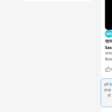
MK
Sa
सासा
बैठक
हमें
फ
ताजा 
तो