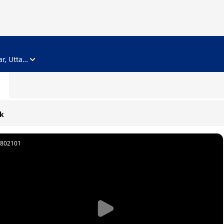
ADVERTISEMENT
Noida, Gautam Buddha Nagar, Uttar Pradesh
k
802101