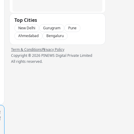
Top Cities
New Delhi
Gurugram
Pune
Ahmedabad
Bengaluru
Term & Conditions
Privacy Policy
Copyright ®
2026
PINEWS Digital Private Limited
All rights reserved.
प
ं