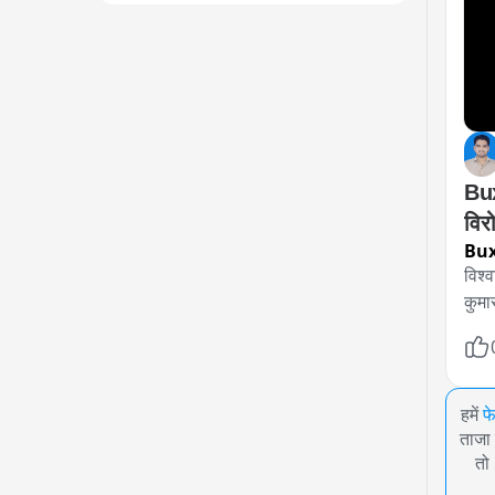
Buxa
विरो
Bux
विश्व
कुमा
हमें
फ
ताजा 
तो