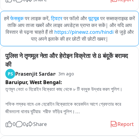
हमें
फेसबुक
पर लाइक करें,
ट्विटर
पर फॉलो और
यूट्यूब
पर सब्सक्राइब्ड करें
ताकि आप ताजा खबरें और लाइव अपडेट्स प्राप्त कर सकें| और यदि आप
विस्तार से पढ़ना चाहते हैं तो
https://pinewz.com/hindi
से जुड़े और
पाए अपने इलाके की हर छोटी सी छोटी खबर|
पुलिस ने तृणमूल नेता और हेरोइन विक्रेता से 8 बंदूकें बरामद 
की
Prasenjit Sardar
PS
3m ago
Baruipur,
West Bengal:
তৃণমূল নেতা ও হিরোইন বিক্রেতা কাছ থেকে ৮ টি বন্ধুক উদ্ধার করল পুলিশ। 

শফিক লস্কর নামে এক হেরোইন বিক্রেতাকে কয়েকদিন আগে গ্রেফতার করে 
জীবনতলা থানার ঘুটিয়ার  শরীফ ফাঁড়ির পুলিশ।

0
0
Share
Report
বর্তমানে পুলিশ হেফাজতে রয়েছে সে। তাকে জেরা করে জিবনতলা থানার পুলিশ 
এসডিপিও মুত্তাকিনুর রহমান, জিবনতলা থানার ওসি ত্রিদিব মল্লিক , ঘুটিয়ারি শরিফ 