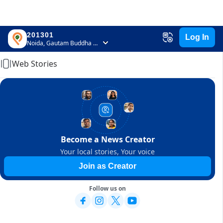
201301
Log In
Home
Noida, Gautam Buddha Nagar, Uttar Pradesh
Web Stories
Become a News Creator
Your local stories, Your voice
Join as Creator
Follow us on