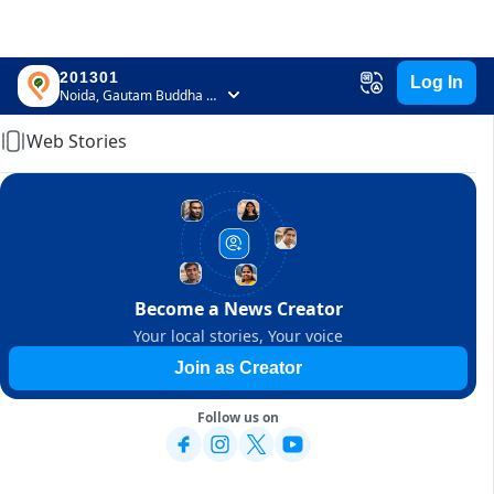
201301
Log In
Home
Noida, Gautam Buddha Nagar, Uttar Pradesh
Web Stories
Become a News Creator
Your local stories, Your voice
Join as Creator
Follow us on