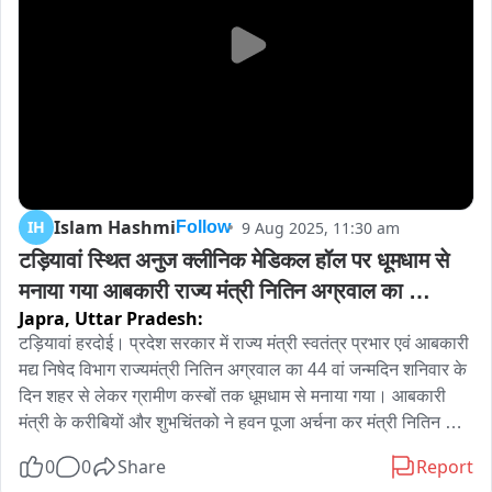
Islam Hashmi
IH
9 Aug 2025, 11:30 am
Follow
टड़ियावां स्थित अनुज क्लीनिक मेडिकल हॉल पर धूमधाम से 
मनाया गया आबकारी राज्य मंत्री नितिन अग्रवाल का 
Japra,
Uttar Pradesh:
जन्मदिन।
टड़ियावां हरदोई। प्रदेश सरकार में राज्य मंत्री स्वतंत्र प्रभार एवं आबकारी 
मद्य निषेद विभाग राज्यमंत्री नितिन अग्रवाल का 44 वां जन्मदिन शनिवार के 
दिन शहर से लेकर ग्रामीण कस्बों तक धूमधाम से मनाया गया। आबकारी 
मंत्री के करीबियों और शुभचिंतको ने हवन पूजा अर्चना कर मंत्री नितिन के 
दीर्घायु जीवन की कामना की। इसी क्रम में ब्लॉक व क़स्बा टड़ियावां में अनुज 
0
0
Share
Report
क्लीनिक मेडिकल हॉल में शनिवार को आबकारी एवं मद्य निषेध राज्यमंत्री 