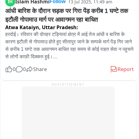
Islam Hashmi
IH
13 Jul 2025, 11:49 am
Follow
आंधी बारिश के दौरान सड़क पर गिरा पेंड़ करीब 1 घण्टे तक 
इटौली गोपामाउ मार्ग पर आवागमन रहा बाधित
Atwa Kataiyn,
Uttar Pradesh:
हरदोई। रविवार की दोपहर टड़ियावां क्षेत्र में आई तेज आंधी व बारिश के 
कारण इटौली से गोपामाउ होते हुए सीतापुर जाने के सम्पर्क मार्ग पेंड़ गिर जाने 
से करीब 1 घण्टे तक आवागमन बाधित रहा समय से कोई राहत सेवा न पहुचने 
से लोगों काफ़ी दिक्कत हुई।

बता दे कि टड़ियावां थाना क्षेत्र के इटौली गोपामाउ मार्ग पर  गाँव हेतमपुरवा के 
0
0
Share
Report
पास रविवार की दोपहर आंधी बारिश के दौरान एक पेंड़ गिर गया। पेंड़ गिरने 
से सरकारी रोडवेज व एम्बुलेंस सहित प्राइवेट बस स्कूल बस व ई रिक्शा 
ADVERTISEMENT
आदि छोटे बड़े करीब 1 सैकड़ा वाहन करीब एक घण्टा तक जाम के झाम में 
फसे रहे। काफी देर बाद स्थानीय पुलिस ने पहुचकर ग्रामीणों की मदद से 
पेंड़ को हटाकर किनारे कराया जिसके बाद वाहनों का आवागमन शुरू हो 
सका।