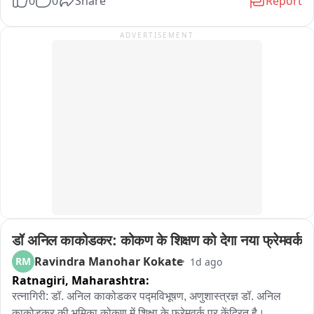
0
0
Share
Report
लेनवर आल्याने पुण्याकडे येणारी वाहतूक तासाभरापासून ठप्प आहे; 
नाशिककडे जाणारी वाहतूक विस्कळीत झाली आहे. महामार्ग पोलीस क्रेन 
ADVERTISEMENT
घेऊन घटनास्थळी पोहचले असून अपघातग्रस्त वाहनं बाजूला काढण्याचे 
प्रयत्न सुरु आहेत.
डॉ अनिल काकोडकर: कोकण के शिक्षण को देगा नया फ्रेमवर्क
Ravindra Manohar Kokate
RM
1d ago
Ratnagiri,
Maharashtra:
रत्नागिरी: डॉ. अनिल काकोडकर पद्मविभूषण, अणुशास्त्रज्ञ डॉ. अनिल 
काकोडकर की भूमिका कोकण में शिक्षा के फ्रेमवर्क पर केंद्रित है। 