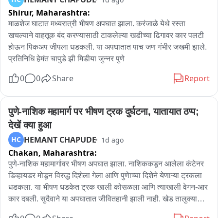
यांच्या विरोधात जोरदार घोषणाबाजी करत आमच्या आया बहिणींनी वर्षानुवर्षे 
(On ब्रह्मपुरी इथेनॉल वास त्रास दायक )

Shirur,
Maharashtra:
मेहनत करून विकसित केलेलं सावजी मसाला तुकाराम मुंढे यांनी बदनाम 
केल्याचा आरोप केला. तुकाराम मुंढे यांनी माफी मागावी अन्यथा त्यांच्या 
माळशेज घाटात मध्यरात्री भीषण अपघात झाला. करंजाळे येथे रस्ता 
- तो गावाच्या जवळ  प्लांट आहे. दूषित पाण्यासंदर्भात पर्यावरण विभागाच्या 
विरोधात तीव्र आंदोलन करू असा इशाराही यावेळी देण्यात आला. एवढंच 
खचल्याने वाहतूक बंद करण्यासाठी टाकलेल्या खडीच्या ढिगावर कार पलटी 
अधिकाऱ्यांशी बोललो आहे...त्या ठिकाणी तिथे पाठवला आहे...लोकांना त्रास 
नाही तर सावजी समाजाच्या वतीने नागपूरच्या तहसील पोलीस स्टेशनमध्ये 
होऊन पिकअप जीपला धडकली. या अपघातात पाच जण गंभीर जखमी झाले. 
होत आहे घाण वास येत आहे.. बिमाऱ्याचे प्रादुर्भाव वाढण्याची भीती 
तुकाराम मुंढे यांच्या विरोधात तक्रारही देण्यात येणार आहे.
प्रतिनिधि हेमंत चापुडे झी मिडीया जुन्नर पुणे
आहे...नाल्यात पाणी न सोडता शुद्धीकरण करावे, माझ्या मतदारसंघातील 
प्रश्न जो कोणी करत असेल त्यावर कारवाई करण्यासाठी अधिकारी यांच्याशी 
0
0
Share
Report
बोललो आहे..
पुणे-नाशिक महामार्ग पर भीषण ट्रक दुर्घटना, यातायात ठप्प; 
देखें क्या हुआ
HEMANT CHAPUDE
HC
1d ago
Chakan,
Maharashtra:
पुणे-नाशिक महामार्गावर भीषण अपघात झाला. नाशिककडून आलेला कंटेनर 
डिव्हायडर मोडून विरुद्ध दिशेला गेला आणि पुणेाच्या दिशेने येणाऱ्या ट्रकला 
धडकला. या भीषण धडकेत ट्रक खाली कोसळला आणि त्याखाली वेगन-आर 
कार दबली. सुदैवाने या अपघातात जीवितहानी झाली नाही. खेड तालुक्यातील 
वाकी जवळ हा अपघात सकाळी सव्वासहाच्या sुमारास झाला. कंटेनर पुणे 