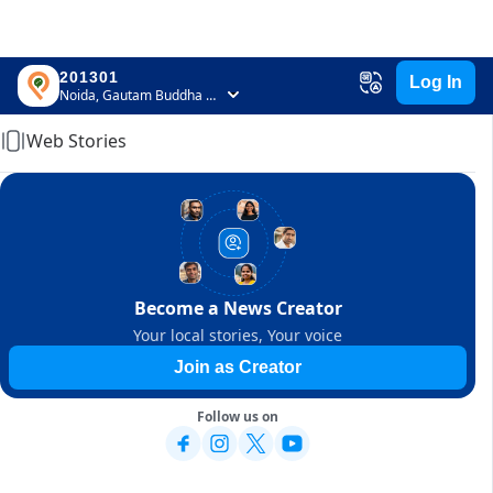
201301
Log In
Home
Noida, Gautam Buddha Nagar, Uttar Pradesh
Web Stories
Become a News Creator
Your local stories, Your voice
Join as Creator
Follow us on