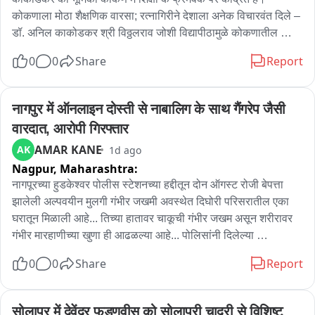
कोकणाला मोठा शैक्षणिक वारसा; रत्नागिरीने देशाला अनेक विचारवंत दिले – 
डॉ. अनिल काकोडकर श्री विठ्ठलराव जोशी विद्यापीठामुळे कोकणातील 
शिक्षणाला नवे फ्रेमवर्क – डॉ. काकोडकर कोकणातील विचार अधिक समृद्ध 
0
0
Share
Report
करण्यासाठी विद्यापीठ महत्त्वाचे ठरेल – डॉ. काकोडकर मानवी क्षमता आणि 
आकलन किती वाढले, याचे भान ठेवणे आवश्यक – डॉ. काकोडकर जैतापूर 
अणुऊर्जा प्रकल्पात प्रदूषणाचा मुद्दा नाही – डॉ. काकोडकर ‘न्यूक्लिअर 
नागपुर में ऑनलाइन दोस्ती से नाबालिग के साथ गैंगरेप जैसी 
एनर्जी इज अ क्लीन एनर्जी’ – डॉ. अनिल काकोडकर जैतापूर प्रकल्पातील 
वारदात, आरोपी गिरफ्तार
फ्रेंच तंत्रज्ञानाची किंमत जास्त; विजेची किंमत आटोक्यात असणे आवश्यक 
AMAR KANE
AK
1d ago
अत्याधुनिक तंत्रज्ञानाचा परीक्षा पद्धतीत वापर झाल्यास पेपरफुटी रोखता 
Nagpur,
Maharashtra:
येईल – डॉ. काकोडकर प्रगत तंत्रज्ञान परीक्षा पद्धतीत का वापरले जात 
नाही, हे कळत नाही – डॉ. काकोडकर ‘एज्युकेशन करायचंय की बिझनेस, हे 
नागपूरच्या हुडकेश्वर पोलीस स्टेशनच्या हद्दीतून दोन ऑगस्ट रोजी बेपत्ता 
आधी ठरवावं लागेल’ – डॉ. काकोडकर विद्यार्थ्यांनी किती आत्मसात केले, हे 
झालेली अल्पवयीन मुलगी गंभीर जखमी अवस्थेत दिघोरी परिसरातील एका 
तपासण्यासाठी परीक्षा महत्त्वाची – डॉ. काकोडकर शिक्षक-विद्यार्थी गुणोत्तर 
घरातून मिळाली आहे... तिच्या हातावर चाकूची गंभीर जखम असून शरीरावर 
चांगले असेल तर परीक्षणाबाबत प्राध्यापकांना निर्णय घेऊ द्यावा शिक्षण 
गंभीर मारहाणीच्या खुणा ही आढळल्या आहे... पोलिसांनी दिलेल्या 
व्यवस्थेत विश्वास ठेवणे सर्वांत महत्त्वाचे – डॉ. अनिल काकोडकर
माहितीनुसार महाराष्ट्रातील ठाण्यातील निर्भय उर्फ आकाश पाखरे या 19 
0
0
Share
Report
वर्षीय तरुणाने मुलीला दिघोरी परिसरातील त्या खोलीत बोलावून जखमी केले 
आणि तिच्यासोबत बळजबरी ही केली... निर्भय पाखरेची पीडित अल्पवयीन 
मुली सोबत तीन वर्षापासून ऑनलाइन ओळख होती... त्याच ओळखीतून 
सोलापुर में देवेंद्र फडणवीस को सोलापुरी चादरी से विशिष्ट 