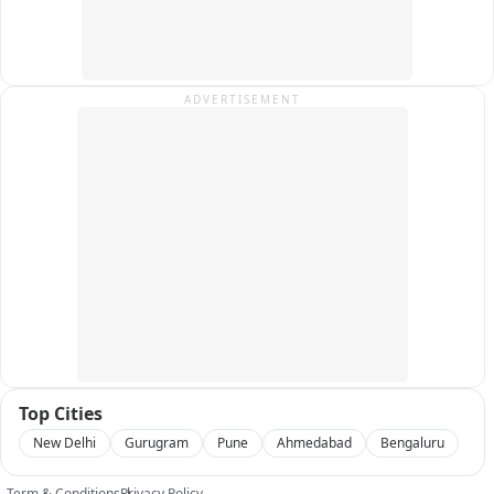
एका अत्यंत सुखवस्तू कुटुंबातील मुलगा असल्याचे समोर आले आहे... निर्भयने 
पीडित मुलीला जखमी करण्यासाठी वापरलेले चाकू आणि मारहाण 
करण्यासाठी वापरलेल्या इतर वस्तू ठाण्यातूनच सोबत आणल्या होत्या की 
नागपुरात आल्यानंतर खरेदी केल्या याचा तपास पोलीस करत आहे... एवढेच 
ADVERTISEMENT
नाही तर कोणत्याही ओळखी शिवाय त्याने नागपुरात खोली भाड्यावर कशी 
घेतली याची चौकशीही पोलिसांकडून केली जात आहे...
Top Cities
New Delhi
Gurugram
Pune
Ahmedabad
Bengaluru
Term & Conditions
Privacy Policy