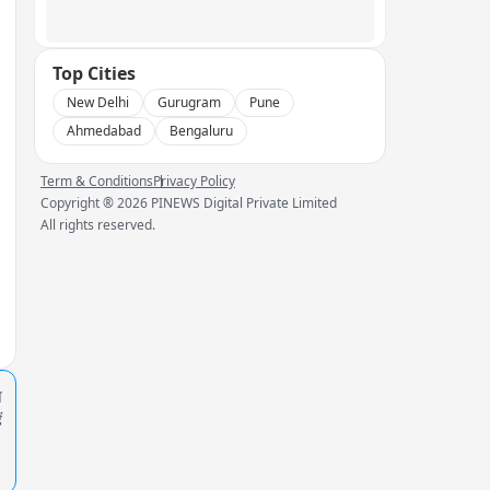
Top Cities
New Delhi
Gurugram
Pune
Ahmedabad
Bengaluru
Term & Conditions
Privacy Policy
Copyright ®
2026
PINEWS Digital Private Limited
All rights reserved.
प
ं