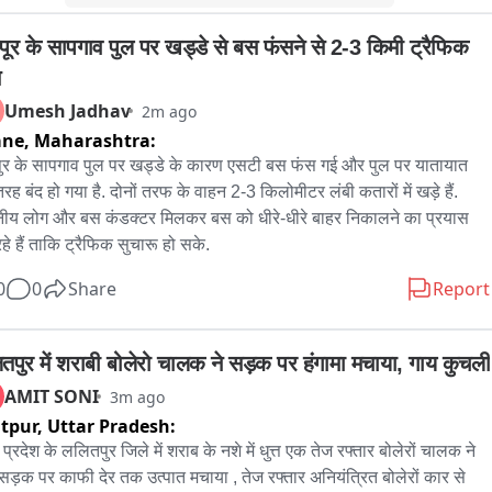
ठा चुका है. सड़क निर्माण में  लापरवाही के आरोपों के बाद अब लोगों की नजर 
पूर के सापगाव पुल पर खड्डे से बस फंसने से 2-3 किमी ट्रैफिक 
सन की कार्रवाई पर है. देखना होगा कि जांच के बाद जिम्मेदारों पर क्या कार्रवाई 
 है और लोगों को गुणवत्तापूर्ण सड़क कब तक मिल पाती है.
Umesh Jadhav
2m ago
ane,
Maharashtra:
ुर के सापगाव पुल पर खड्डे के कारण एसटी बस फंस गई और पुल पर यातायात 
तरह बंद हो गया है. दोनों तरफ के वाहन 2-3 किलोमीटर लंबी कतारों में खड़े हैं. 
नीय लोग और बस कंडक्टर मिलकर बस को धीरे-धीरे बाहर निकालने का प्रयास 
हे हैं ताकि ट्रैफिक सुचारू हो सके.
0
0
Share
Report
तपुर में शराबी बोलेरो चालक ने सड़क पर हंगामा मचाया, गाय कुचली
AMIT SONI
3m ago
itpur,
Uttar Pradesh:
 प्रदेश के ललितपुर जिले में शराब के नशे में धुत्त एक तेज रफ्तार बोलेरों चालक ने 
सड़क पर काफी देर तक उत्पात मचाया , तेज रफ्तार अनियंत्रित बोलेरों कार से 