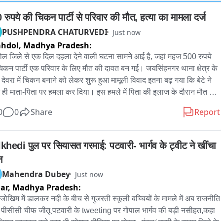
 रुपये की चिकन पार्टी से परिवार की मौत, हत्या का मामला दर्ज
PUSHPENDRA CHATURVEDI
Just now
ahdol,
Madhya Pradesh:
ल जिले से एक दिल दहला देने वाली घटना सामने आई है, जहां महज 500 रुपये 
िकन पार्टी एक परिवार के लिए मौत की दावत बन गई। जयसिंहनगर थाना क्षेत्र के 
म देवरा में चिकन बनाने को लेकर शुरू हुआ मामूली विवाद इतना बढ़ गया कि बेटे ने 
 ही माता-पिता पर हमला कर दिया। इस हमले में पिता की इलाज के दौरान मौत हो 
बकि मां गंभीर हालत में अस्पताल में भर्ती है। पुलिस ने आरोपी बेटे को गिरफ्तार 
0
0
Share
Report
त्या का मामला दर्ज कर लिया है।

1-शहडोल जिले के जयसिंहनगर थाना क्षेत्र के ग्राम देवरा में मजदूरी कर लौटे 
khedi पुल पर सियासत गरमाई: पटवारी- भार्गव के ट्वीट ने खींचा 
अपनी पत्नी यशोदा और बेटे अंजू के साथ घर पर थे। परिवार के साथ खुशी के 
न
िताने के लिए पिता ने बेटे को 500 रुपये देकर चिकन लाने भेजा। बेटा चिकन 
Mahendra Dubey
Just now
 घर पहुंचा और खुद उसे बनाने की जिद करने लगा। मां ने खाना खराब होने की 
ar,
Madhya Pradesh:
ा जताते हुए उसे मना किया, जिसके बाद दोनों के बीच कहासुनी शुरू हो गई।

जोखिम में डालकर नदी के बीच से गुजरती स्कूली बच्चियों के मामले में अब राजनीति 
-देखते ही देखते विवाद इतना बढ़ गया कि गुस्से में बेटे ने पहले अपनी मां पर 
, पीसीसी चीफ जीतू पटवारी के tweeting पर गोपाल भार्गव की बड़ी नसीहत,कहा 