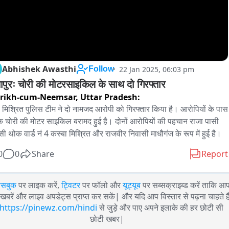
Abhishek Awasthi
22 Jan 2025, 06:03 pm
Follow
ापुरः चोरी की मोटरसाइकिल के साथ दो गिरफ्तार
rikh-cum-Neemsar,
Uttar Pradesh:
 मिश्रित पुलिस टीम ने दो नामजद आरोपी को गिरफ्तार किया है। आरोपियों के पास 
क चोरी की मोटर साइकिल बरामद हुई है। दोनों आरोपियों की पहचान राजा पासी 
सी थोक वार्ड नं 4 कस्बा मिश्रित और राजवीर निवासी माधौगंज के रूप में हुई है।
0
0
Share
Report
ेसबुक
पर लाइक करें,
ट्विटर
पर फॉलो और
यूट्यूब
पर सब्सक्राइब्ड करें ताकि आ
खबरें और लाइव अपडेट्स प्राप्त कर सकें| और यदि आप विस्तार से पढ़ना चाहते है
https://pinewz.com/hindi
से जुड़े और पाए अपने इलाके की हर छोटी सी
छोटी खबर|