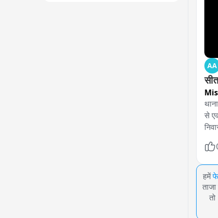
AA
सीत
Mis
थाना
से ए
निवा
हमें
फ
ताजा 
तो