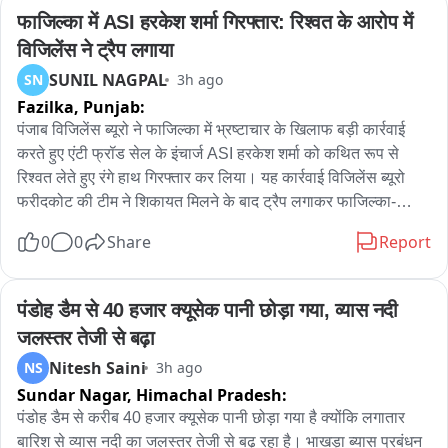
फाजिल्का में ASI हरकेश शर्मा गिरफ्तार: रिश्वत के आरोप में 
विजिलेंस ने ट्रैप लगाया
SUNIL NAGPAL
SN
3h ago
Fazilka,
Punjab:
पंजाब विजिलेंस ब्यूरो ने फाजिल्का में भ्रष्टाचार के खिलाफ बड़ी कार्रवाई 
करते हुए एंटी फ्रॉड सेल के इंचार्ज ASI हरकेश शर्मा को कथित रूप से 
रिश्वत लेते हुए रंगे हाथ गिरफ्तार कर लिया। यह कार्रवाई विजिलेंस ब्यूरो 
फरीदकोट की टीम ने शिकायत मिलने के बाद ट्रैप लगाकर फाजिल्का-
फिरोजपुर हाईवे पर की। प्राप्‍त जानकारी के अनुसार, एंटी फ्रॉड सेल के 
0
0
Share
Report
पास दो पक्षों के बीच करीब 11-12 लाख रुपये के लेनदेन का मामला पहुंचा 
था। आरोप है कि एएसआई हरकेश शर्मा ने एक पक्ष के हक में कार्रवाई करने 
और मामला उनके पक्ष में निपटाने का भरोसा देकर रिश्वत की मांग की। जब 
पंडोह डैम से 40 हजार क्यूसेक पानी छोड़ा गया, व्यास नदी 
रिश्वत की रकम देने का समय आया तो संबंधित पक्ष ने विजिलेंस ब्यूरो 
जलस्तर तेजी से बढ़ा
फरीदकोट को शिकायत दे दी। शिकायत के आधार पर विजिलेंस टीम ने 
Nitesh Saini
NS
3h ago
योजनाबद्ध तरीके से ट्रैप लगाया और आरोपी ASI को कथित तौर पर 40 
Sundar Nagar,
Himachal Pradesh:
हजार की रिश्वत लेते हुए रंगे हाथ गिरफ्तार कर लिया। गिरफ्तारी के बाद 
विजिलेंस टीम आरोपी को फाजिल्का स्थित एसएसपी कार्यालय की दूसरी 
पंडोह डैम से करीब 40 हजार क्यूसेक पानी छोड़ा गया है क्योंकि लगातार 
मंजिल पर बने एंटी फ्रॉड सेल कार्यालय लेकर पहुंची, जहां आवश्यक कार्रवाई 
बारिश से व्यास नदी का जलस्तर तेजी से बढ़ रहा है। भाखड़ा ब्यास प्रबंधन 