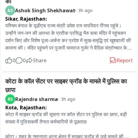
की
Ashok Singh Shekhawat
AS
3h ago
Sikar,
Rajasthan:
पश्चिम बंगाल के यूडीएच राज्य मंत्री उमेश राय सपरिवार रींगस पहुंचे। 
उन्होंने जन-जन की आस्था के प्रतीक प्रसिद्ध भैरु बाबा मंदिर में पहुंचकर 
दर्शन किए और विशेष पूजा-अर्चना कर प्रदेश में सुख-समृद्धि एवं खुशहाली की 
कामना की। मंदिर पहुंचने पर पुजारी मामराज गुर्जर ने वैदिक मंत्रोच्चार के 
साथ पूजा-अर्चना करवाई। राज्य मंत्री ने भैरु बाबा के समक्ष विधिवत पूजा 
0
0
Share
Report
कर क्षेत्र की सुख-शांति एवं समृद्धि की कामना की। पूजा के बाद मंदिर 
परिसर में उन्होंने श्रद्धालुओं एवं स्थानीय लोगों से भी मुलाकात की। आपको 
बता दें कि उमेश राय खाटूश्यामजी में बाबा श्याम के दर्शन करने के बाद 
कोटा के कॉल सेंटर पर साइबर फ्रॉड के मामले में पुलिस का 
सपरिवार रींगस स्थित भैरु बाबा के दरबार में पहुंचे थे। इस दौरान भाजपा 
छापा
नेता विष्णु चेतानी सहित अनेक भाजपा पदाधिकारी एवं कार्यकर्ता मौजूद रहे। 
Rajendra sharma
RS
3h ago
भाजपा पदाधिकारियों ने राज्य मंत्री का स्वागत किया और मंदिर की धार्मिक 
Kota,
Rajasthan:
एवं ऐतिहासिक महत्ता से भी अवगत करवाया。
कोटा में साइबर फ्रॉड की सूचना पर कॉल सेंटर पर पुलिस का छापा, बड़ी 
संख्या में पुलिसकर्मी तैनात कर्मचारियों से पूछताछ

कोटा। शहर के गुमानपुरा थाना क्षेत्र में साइबर फ्रॉड से जुड़े मामले की 