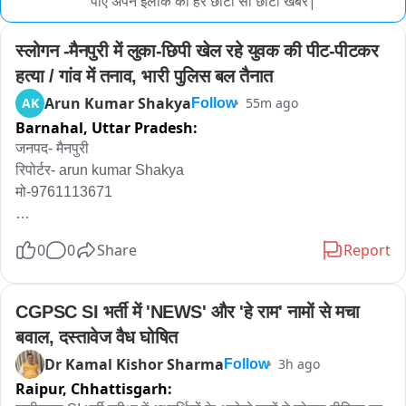
पाए अपने इलाके की हर छोटी सी छोटी खबर|
स्लोगन -मैनपुरी में लुका-छिपी खेल रहे युवक की पीट-पीटकर 
हत्या / गांव में तनाव, भारी पुलिस बल तैनात
Arun Kumar Shakya
AK
55m ago
Follow
Barnahal,
Uttar Pradesh:
जनपद- मैनपुरी

रिपोर्टर- arun kumar Shakya 

मो-9761113671

0
0
Share
Report
स्लोगन -मैनपुरी में लुका-छिपी खेल रहे युवक की पीट-पीटकर हत्या / गांव में 
तनाव, भारी पुलिस बल तैनात 

CGPSC SI भर्ती में 'NEWS' और 'हे राम' नामों से मचा 
बवाल, दस्तावेज वैध घोषित
एंकर-मैनपुरी से सनसनीखेज खबर सामने आई है जहां सिर्फ एक मजाक... एक 
Dr Kamal Kishor Sharma
3h ago
Follow
खेल... एक युवक की जान ले गया। घिरोर थाना क्षेत्र के कोसमा हिनूद गांव 
Raipur,
Chhattisgarh:
में नकाब पहनकर अपने चचेरे भाई के साथ लुका-छिपी खेल रहे 20 साल के 