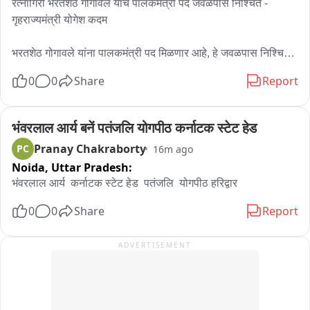
रत्नागिरी भरतशेठ गोगावले यांचं पालकमंत्री पद जवळपास निश्चित - 
गृहराज्यमंत्री योगेश कदम

भरतशेठ गोगावले यांना पालकमंत्री पद मिळणार आहे, हे जवळपास निश्चित 
झालं आहे, याबाबतची अधिकृत घोषणा व्हायची आहे, अशी माहिती 
0
0
Share
Report
गृहराज्यमंत्री योगेश कदम यांनी दिली आहे.. सच्चा शिवसैनिकाला न्याय 
एकनाथ शिंदे साहेबांच्या माध्यमातून मिळतोय, त्यामुळे आमच्या शुभेच्छा 
भरतशेठ यांच्यासोबत असल्याचं योगेश कदम यांनी म्हटलं आहे..
भंवरलाल आर्य बनें पतंजलि योगपीठ कर्नाटक स्टेट हेड
Pranay Chakraborty
PC
16m ago
Noida,
Uttar Pradesh:
भंवरलाल आर्य  कर्नाटक स्टेट हेड  पतंजलि  योगपीठ हरिद्वार
0
0
Share
Report
ADVERTISEMENT