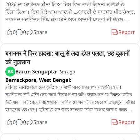
ਦੇ ਕਾਰਨਾਂ ਅਤੇ ਟੱਕਰ ਮਾਰਨ ਵਾਲੀ ਗੱਡੀ ਸਬੰਧੀ ਤੱਥ ਇਕੱਠੇ ਕੀਤੇ ਜਾ ਰਹੇ 
2026 ਦਾ ਆਯੋਜਨ ਕੀਤਾ ਗਿਆ ਜਿਸ ਵਿਚ ਭਾਰੀ ਗਿਣਤੀ ਚ ਲੋਕਾਂ ਨੇ 
ਹਨ。
ਹਿੱਸਾ ਲਿਆ। ਇਸ ਮੌਕੇ ਆਮ ਆਦਮੀ پਾਰਟੀ ਦੇ ਸਾਨਸਦ ਮੀਤ ਹੇਅਰ, 
ਸਾਨਸਦ ਮਲਵਿੰਦਰ ਸਿੰਘ ਕੰਗ ਅਤੇ ਆਮ ਆਦਮੀ ਪਾਰਟੀ ਦੀ ਲੋਕਲ 
ਲੀਡਰਸ਼ਿਪ ਵੀ ਮੌਜੂਦ ਰਹੀ। ਜਿਸ ਸsbੰਧੀ ਜਾਣਕਾਰੀ ਸਾਂਝੀ ਕਰਦੇ ਹੋਏ 
0
0
Share
Report
ਮੀਤ ਹੇਅਰ ਸਾਂਸਦ ਨੇ ਕਿਹਾ ਕਿ ਪੰਜਾਬ ਦੇ ਯੂਥ ਨੂੰ ਨਸ਼ਾ ਮੁਕਤ ਕਰਨ ਲਈ 
ਅਤੇ ਤੰਦਰੁਸਤ ਬਣਾਉਣ ਲਈ ਇਹੋ ਜਿਹੇ ਪ੍ਰੋਗਰਾਮਾਂ ਦਾ ਆਯੋਜਨ ਹੋਣਾ 
ਬਹੁਤ ਜਰੂਰੀ ਹੈ。
बरानगर में फिर हादसा: बालू से लदा डंपर पलटा, छह दुकानों 
को नुकसान
Barun Sengupta
BS
3m ago
Barrackpore,
West Bengal:
रविवार सातसকালে ফের दुर्घटनনার সাক্ষী থাকলো বরানগর বনহুগলি মোড়। 
স্থানীয়দের দাবি এদিন ভোর সাড়ে তিনটে নাগাদ বালি বোঝাই ডাম্পার নিয়ন্ত্রণ হারিয়ে 
উল্টে যায়। বিটি রোডের পাশে থাকা একাধিক দোকান ঘটনার জেরে ক্ষতিগ্রস্ত। ঘটনার 
হতাহতের খবর নেই। ইতিমধ্যে ডাম্পারের চালককে আটক করেছে বরানগর থানার 
পুলিশ। ব্যবসায়ীদের দাবি বেপরোয়া গাড়ির গতিতে ক্ষতিগ্রস্ত হয়েছে ছয়টি দোকান।
0
0
Share
Report