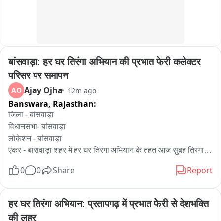
बांसवाड़ा: हर घर तिरंगा अभियान की प्रभात फेरी कलेक्टर 
परिसर पर समापन
Ajay Ojha
AO
12m ago
Banswara,
Rajasthan:
जिला - बांसवाड़ा

विधानसभा- बांसवाड़ा

लोकेशन - बांसवाड़ा

एंकर - बांसवाड़ा शहर में हर घर तिरंगा अभियान के तहत आज सुबह तिरंगा 
प्रभात फेरी का आयोजन किया गया। कलेक्ट्री से इस रैली की शुरुआत हुई 
0
0
Share
Report
जिसमें SDM सोनू कुमारी, अतिरिक्त पुलिस अधीक्षक नरपत सिंह, डीएसपी 
मनीष चारण, बीजेपी नेता राजेश कटारा, धनसिंह रावत, हक़रू मईड़ा सहित 
सभी अधिकारी और स्कूली बच्चे शामिल हुए। तिरंगा यात्रा में देशभक्ति गीतों 
हर घर तिरंगा अभियान: प्रतापगढ़ में प्रभात फेरी से देशभक्ति 
के साथ भारत माता जय के नारों से पुरा शहर गूंज उठा। यह रैली कलेक्ट्री 
की लहर