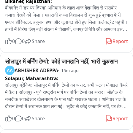
Bikaner,
Rajasthan:
बीकानेर में ‘हर घर तिरंगा’ अभियान के तहत आज देशभक्ति से सराबोर 
नजारा देखने को मिला। महारानी कन्या विद्यालय से शुरू हुई प्रभात फेरी 
एमएन हॉस्पिटल, हनुमान हथा और जूनागढ़ होते हुए जिला कलेक्ट्रेट पहुंची। 
हाथों में तिरंगा लिए बड़ी संख्या में विद्यार्थी, जनप्रतिनिधि और आमजन इस 
तिरंगा यात्रा में शामिल हुए। प्रभात फेरी के दौरान पूरा शहर देशभक्तिमय रंग 
0
0
Share
Report
में रंगा नजर आया। जगह-जगह लोगों ने तिरंगा यात्रा का उत्साह के साथ 
स्वागत किया। विद्यार्थियों में भी खासा उत्साह देखने को मिला और भारत 
माता के जयकारों के साथ माहौल देशभक्तिमय बना रहा। कार्यक्रम में जिला 
सोलापुर में बर्निंग टेम्पो: कोई जानहानि नहीं, भारी नुकसान
कलेक्टर निशान्त जैन, निगम एवं बीडीए आयुक्त सिद्धार्थ पलानीचामी और 
ABHISHEK ADEPPA
AA
15m ago
जिला परिषद सीईओ शैलजा पांडे मौजूद रहे। वहीं भाजपा जिला अध्यक्ष सुमन 
Solapur,
Maharashtra:
छाजेड़, चम्पालाल गैदर, अशोक प्रजापत, सत्यप्रकाश आचार्य सहित कई 
सोलापुर ब्रेकिंग: सोलापुर में बर्निंग टेम्पो का थरार, सभी घटना मोबाइल कैमरे 
नेता और जनप्रतिनिधि भी यात्रा में शामिल हुए। ‘हर घर तिरंगा’ अभियान के 
में कैद। सोलापुर - पुणे राष्ट्रीय मार्ग पर बर्निंग टेम्पो का थरार। मोहोळ के 
तहत 9 से 17 अगस्त तक बीकानेर जिले में विभिन्न राष्ट्रभक्ति और 
नजदीक सावळेश्वर टोलनाक्य के पास घटी थरारक घटना। शनिवार रात के 
जनभागीदारी कार्यक्रम आयोजित किए जाएंगे। अभियान का उद्देश्य 
दौरान टेम्पो में अचानक आग लग गई। सुदैव से कोई जनहानि नहीं, पर टेम्पो 
स्वतंत्रता दिवस के अवसर पर आमजन में राष्ट्रप्रेम और तिरंगे के प्रति 
को भारी नुकसान हुआ।
सम्मान की भावना को और मजबूत करना है।
0
0
Share
Report