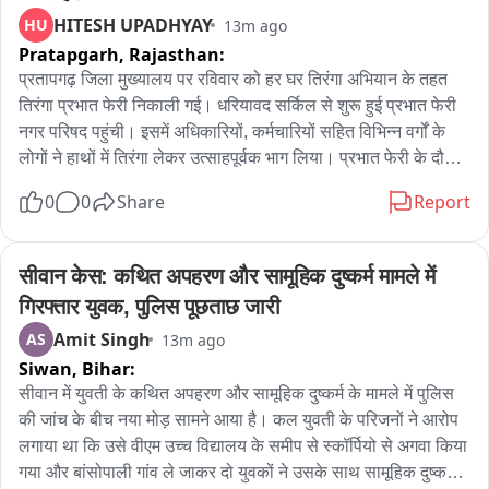
से होते हुए गांधी मूर्ति और भीतर शहर होते हुए पुनः कलेक्ट्री पहुंची जहाँ 
HITESH UPADHYAY
HU
13m ago
इसका समापन हुआ।
Pratapgarh,
Rajasthan:
प्रतापगढ़ जिला मुख्यालय पर रविवार को हर घर तिरंगा अभियान के तहत 
तिरंगा प्रभात फेरी निकाली गई। धरियावद सर्किल से शुरू हुई प्रभात फेरी 
नगर परिषद पहुंची। इसमें अधिकारियों, कर्मचारियों सहित विभिन्न वर्गों के 
लोगों ने हाथों में तिरंगा लेकर उत्साहपूर्वक भाग लिया। प्रभात फेरी के दौरान 
देशभक्ति के नारों और राष्ट्रभक्ति के संदेशों से शहर का माहौल देशभक्तिमय 
0
0
Share
Report
नजर आया। प्रतिभागियों ने आमजन को अपने घरों पर तिरंगा फहराने और 
अभियान में सक्रिय भागीदारी के लिए प्रेरित किया। अधिकारियों ने कहा कि 
तिरंगा देश की एकता, अखंडता और गौरव का प्रतीक है। अभियान का उद्देश्य 
सीवान केस: कथित अपहरण और सामूहिक दुष्कर्म मामले में 
प्रत्येक नागरिक में राष्ट्रप्रेम और राष्ट्रीय ध्वज के प्रति सम्मान की भावना 
गिरफ्तार युवक, पुलिस पूछताछ जारी
को मजबूत करना है। प्रभात फेरी के जरिए लोगों से अभियान से जुड़कर देश 
Amit Singh
AS
13m ago
के प्रति अपनी जिम्मेदारी और सम्मान व्यक्त करने का आह्वान किया गया।
Siwan,
Bihar:
सीवान में युवती के कथित अपहरण और सामूहिक दुष्कर्म के मामले में पुलिस 
की जांच के बीच नया मोड़ सामने आया है। कल युवती के परिजनों ने आरोप 
लगाया था कि उसे वीएम उच्च विद्यालय के समीप से स्कॉर्पियो से अगवा किया 
गया और बांसोपाली गांव ले जाकर दो युवकों ने उसके साथ सामूहिक दुष्कर्म 