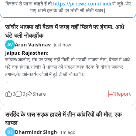
विस्तार से पढ़ना चाहते हैं तो
https://pinewz.com/hindi
से जुड़े और
पाए अपने इलाके की हर छोटी सी छोटी खबर|
सांचौर भाजपा की बैठक में जगह नहीं मिलने पर हंगामा, आधे 
घंटे चली नोकझोंक
Arun Vaishnav
AV
Just now
Jaipur,
Rajasthan:
सांचौर(जालोर)-मंच पर जगह नहीं मिली तो भड़की भाजपा नेता, बैठक में आधे 
घंटे तक हंगामा,सांचौर में भाजपा की संगठनात्मक बैठक के दौरान जमकर 
हंगामा,नेताओं-कार्यकर्ताओं में हुई तीखी नोकझोंक 

एंकर_सांचौर में आयोजित भाजपा की संगठनात्मक बैठक उस समय हंगामे में 
0
0
Share
Report
बदल गई, जब मंच पर जगह नहीं मिलने और नाम व सम्मान नहीं दिए जाने को 
लेकर भाजपा नेता हरिया देवी व उनके समर्थकों ने नाराजगी जताते हुए विरोध 
शुरू कर दिया। देखते ही देखते विवाद बढ़ गया और करीब आधे घंटे तक 
सरहिंद के पास सड़क हादसे में तीन कांवरियों की मौत, एक 
नेताओं व कार्यकर्ताओं के बीच तीखी नोकझोंक चलती रही। 

घायल
Dharmindr Singh
DS
1m ago
बैठक में भाजपा जिलाध्यक्ष जसराज राजपुरोहित, सांचौर विधायक जीवाराम 