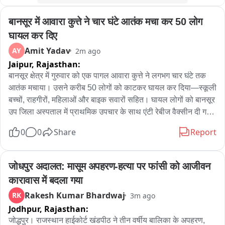
बानसूर में आवारा कुत्ते ने चार घंटे आतंक मचा कर 50 लोग 
घायल कर दिए
Amit Yadav
AY
2m ago
Jaipur,
Rajasthan:
बानसूर क्षेत्र में गुरुवार को एक पागल आवारा कुत्ते ने लगभग चार घंटे तक 
आतंक मचाया। उसने करीब 50 लोगों को काटकर घायल कर दिया—स्कूली 
बच्चों, राहगीरों, महिलाओं और बाइक सवारों सहित। घायल लोगों को बानसूर 
उप जिला अस्पताल में प्राथमिक उपचार के साथ एंटी रेबीज वैक्सीन दी गई। 
प्रशासन को सूचना देने के बावजूद राहत कार्यों में देरी की गई जिसकी 
0
0
Share
Report
स्थानीय residents ने शिकायत की। डीएसपी मनीषा मीणा ने नगर पालिका 
के साथ समन्वय कर कुत्ते को पकड़ने के निर्देश दिए। क्षेत्र में कुत्ते की तलाश 
के बाद उसे मार गिराया गया। इस घटना से क्षेत्र में दहशत फैल गई और 
जोधपुर अदालत: मासूम अपहरण-हत्या पर फांसी को आजीवन 
आवारा कुत्तों पर नियंत्रण के लिए ठोस योजना की मांग उठी।
कारावास में बदला गया
Rakesh Kumar Bhardwaj
RK
3m ago
Jodhpur,
Rajasthan:
जोद्धपुर। राजस्थान हाईकोर्ट खंडपीठ ने तीन वर्षीय बालिका के अपहरण, 