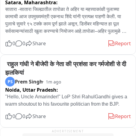
Satara,
Maharashtra:
सातारा -सातारा जिल्ह्यातील तापोळा ते अहिर या महत्त्वाकांक्षी पुलाच्या 
कामाची आज उपमुख्यमंत्री एकनाथ शिंदे यांनी प्रत्यक्ष पाहणी केली. या 
पुलाचे सुमारे ९५ टक्के काम पूर्ण झाले असून, डिसेंबर महिन्यात हा पूल 
सर्वसामान्यांसाठी खुला करण्याचे नियोजन आहे.तापोळा–अहिर पुलामुळे 
स्थानिक नागरिकांसह पर्यटकांनाही मोठा फायदा होणार आहे. या पुलामुळे 
0
0
Share
Report
तब्बल ४५ ते ५० किलोमीटरचा वळसा वाचणार असून, दळणवळण अधिक 
जलद आणि सोयीस्कर होणार आहे.या पुलाचे आणखी एक प्रमुख आकर्षण 
म्हणजे येथे उभारण्यात आलेली व्ह्यूईंग गॅलरी. या गॅलरीतून पर्यटकांना कोयना 
 राहुल गांधी ने बीजेपी के नेता की प्रशंसा कर गर्मजोशी से दी 
परिसरातील निसर्गाचे विहंगम आणि मनमोहक दृश्य अनुभवता येणार 
झलकियां
आहे.पाहणीदरम्यान उपमुख्यमंत्री एकनाथ शिंदे यांनी पुलाच्या प्रगतीबद्दल 
Prem Singh
PS
1m ago
समाधान व्यक्त करत, "हा पूल पूर्ण होत आहे, याचा मला आनंद आहे. हा पूल 
Noida,
Uttar Pradesh:
स्थानिक नागरिकांच्या विकासाबरोबरच पर्यटनालाही मोठी चालना देईल," 
असे सांगितले.
"Hello, Uncle Amarinder!" LoP Shri RahulGandhi gives a 
warm shoutout to his favourite politician from the BJP.
0
0
Share
Report
ADVERTISEMENT