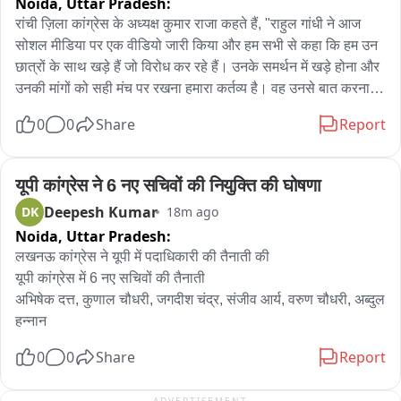
Noida,
Uttar Pradesh:
रांची ज़िला कांग्रेस के अध्यक्ष कुमार राजा कहते हैं, "राहुल गांधी ने आज 
सोशल मीडिया पर एक वीडियो जारी किया और हम सभी से कहा कि हम उन 
छात्रों के साथ खड़े हैं जो विरोध कर रहे हैं। उनके समर्थन में खड़े होना और 
उनकी मांगों को सही मंच पर रखना हमारा कर्तव्य है। वह उनसे बात करना 
चाहते थे और उन्हें बताना चाहते थे कि उन्हें उनकी समस्याओं के बारे में पता 
0
0
Share
Report
है। हम रविवार को भी यहां आए थे और उनसे कहा था कि हम जल्द ही 
सरकार के सामने यह मुद्दा उठाएंगे। हमने मुख्यमंत्री से बात की और मामले 
पर गंभीरता से और सकारात्मक रूप से चर्चा हुई। छात्रों ने अपना 
यूपी कांग्रेस ने 6 नए सचिवों की नियुक्ति की घोषणा
प्रतिनिधिमंडल चुन लिया है। बस कुछ ऐसे लोगों से बचने की ज़ूरत है जो 
Deepesh Kumar
DK
18m ago
अजीब हरकतें कर रहे हैं, जो दूसरी पार्टियों के लोग हैं। नतीजे अच्छे होंगे। 
Noida,
Uttar Pradesh:
छात्रों ने उनसे बात की और उन्हें अपनी समस्याओं के बारे में बताया़। हम 
लखनऊ कांग्रेस ने यूपी में पदाधिकारी की तैनाती की

सरकार के साथ सकारात्मक बातचीत कर रहे हैं और नतीजे अच्छे होंगे। एक 
यूपी कांग्रेस में 6 नए सचिवों की तैनाती

अच्छी व्यवस्था बनाई जाएगी ताकि आने वाले समय में ऐसी समस्याएं न हों..."
अभिषेक दत्त, कुणाल चौधरी, जगदीश चंद्र, संजीव आर्य, वरुण चौधरी, अब्दुल 
हन्नान
0
0
Share
Report
ADVERTISEMENT