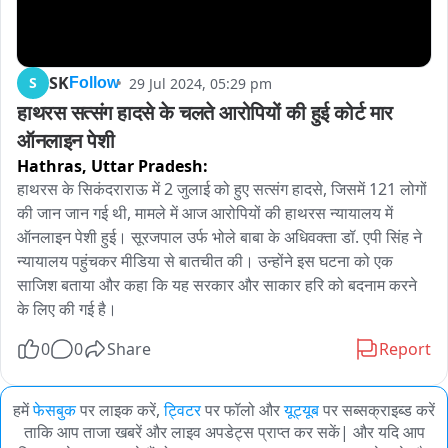
SK
S
29 Jul 2024, 05:29 pm
Follow
हाथरस सत्संग हादसे के चलते आरोपियों की हुई कोर्ट मार 
ऑनलाइन पेशी
Hathras,
Uttar Pradesh:
हाथरस के सिकंदराराऊ में 2 जुलाई को हुए सत्संग हादसे, जिसमें 121 लोगों 
की जान जान गई थी, मामले में आज आरोपियों की हाथरस न्यायालय में 
ऑनलाइन पेशी हुई। सूरजपाल उर्फ भोले बाबा के अधिवक्ता डॉ. एपी सिंह ने 
न्यायालय पहुंचकर मीडिया से बातचीत की। उन्होंने इस घटना को एक 
साजिश बताया और कहा कि यह सरकार और साकार हरि को बदनाम करने 
के लिए की गई है।
0
0
Share
Report
हमें
फेसबुक
पर लाइक करें,
ट्विटर
पर फॉलो और
यूट्यूब
पर सब्सक्राइब्ड करें
ताकि आप ताजा खबरें और लाइव अपडेट्स प्राप्त कर सकें| और यदि आप