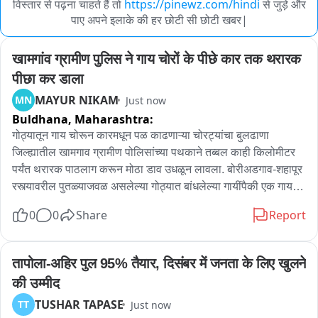
विस्तार से पढ़ना चाहते हैं तो
https://pinewz.com/hindi
से जुड़े और
पाए अपने इलाके की हर छोटी सी छोटी खबर|
खामगांव ग्रामीण पुलिस ने गाय चोरों के पीछे कार तक थरारक 
पीछा कर डाला
MAYUR NIKAM
MN
Just now
Buldhana,
Maharashtra:
गोठ्यातून गाय चोरून कारमधून पळ काढणाऱ्या चोरट्यांचा बुलढाणा 
जिल्ह्यातील खामगाव ग्रामीण पोलिसांच्या पथकाने तब्बल काही किलोमीटर 
पर्यंत थरारक पाठलाग करून मोठा डाव उधळून लावला. बोरीअडगाव-शहापूर 
रस्त्यावरील पुतळ्याजवळ असलेल्या गोठ्यात बांधलेल्या गायींपैकी एक गाय 
पहाटे ३:३० वाजेच्या_sुमारास अज्ञात चोरट्यांनी पळवली. मात्र गस्तीवर 
0
0
Share
Report
असलेल्या पोलिसांना माहिती मिळताच बोरी अडगाव ते वाडेगावदरम्यान 
पोलिसांनी सदर कारचा सिनेस्टाईल पाठलाग केला आणि कार थांबवली ... 
गाय पोलिसांच्या हाती लागली मात्र चोरट्यांनी तिथून पळ काढला...दरम्यान 
तापोला-अहिर पुल 95% तैयार, दिसंबर में जनता के लिए खुलने 
या अज्ञात चोरट्याविरुद्ध गुन्हा दाखल करण्यात आला असून पुढील तपास 
की उम्मीद
पोलिस करत आहेत.
TUSHAR TAPASE
TT
Just now