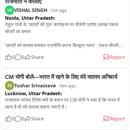
राजनीति न करवाएं
VISHAL SINGH
VS
15m ago
Noida,
Uttar Pradesh:
राहुल गांधी के ‘छात्रों की गूंज’ कार्यक्रम पर बीजेपी प्रदेश अध्यक्ष पंकज 
चौधरी का हमला

‘छात्रों को माध्यम बनाकर राजनीति करना बिल्कुल गलत’ : पंकज चौधरी

0
0
Share
Report
युवा हमारे देश का भविष्य हैं, उन्हें राजनीति का माध्यम नहीं बनाना चाहिए : 
पंकज

CM योगी बोले—भारत में रहने के लिए वंदे मातरम अनिवार्य
झारखंड में छात्र अपनी मांगों को लेकर शांतिपूर्वक बैठे हैं : पंकज चौधरी

Tushar Srivastava
TS
16m ago
Lucknow,
Uttar Pradesh:
जहां आपकी सरकार है, वहां नहीं जा रहे, प्रयागराज जा रहे हैं : पंकज

राज्यसभा सांसद दिनेश शर्मा के बयान पर CM योगी ने कहा है कि भारत में 
रहना है तो वंदे मातरम कहना जरूरी है।
राहुल गांधी के प्रयागराज कार्यक्रम पर यूपी बीजेपी अध्यक्ष का निशाना

0
0
Share
Report
‘छात्रों की मांगों पर झारखंड में जाकर बात क्यों नहीं करते?’ : पंकज चौधरी