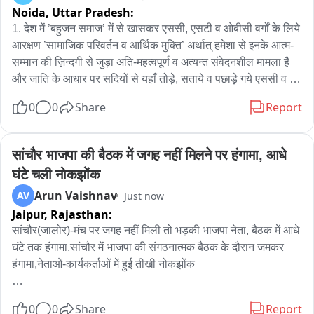
Noida,
Uttar Pradesh:
1. देश में ’बहुजन समाज’ में से खासकर एससी, एसटी व ओबीसी वर्गों के लिये 
आरक्षण ’सामाजिक परिवर्तन व आर्थिक मुक्ति’ अर्थात् हमेशा से इनके आत्म-
सम्मान की ज़िन्दगी से जुड़ा अति-महत्वपूर्ण व अत्यन्त संवेदनशील मामला है 
और जाति के आधार पर सदियों से यहाँ तोड़े, सताये व पछाड़े गये एससी व 
एसटी समाज के लिये तो यह अत्यन्त ज़रूरी मामला भी विशेषकर तब बन 
0
0
Share
Report
जाता है जब जातिवादी द्वेष, शोषण, प्रताड़ना, अन्याय-अत्याचार कम होने का 
नाम ना ले, और इसीलिये इसमें क्रीमी लेयर की बात करना अनुचित ही नहीं 
बल्कि परमपूज्य बाबा साहेब डा. भीमराव अम्बेडकर के मानवतावादी संविधान 
सांचौर भाजपा की बैठक में जगह नहीं मिलने पर हंगामा, आधे 
के पवित्र उद्देश्यों के भी विरुद्ध है, हालाँकि किसी को भी इसकी अनदेखी नहीं 
घंटे चली नोकझोंक
करनी चाहिये बल्कि सभी को देश व जनहित के मद्देनज़र अपनी पूूरी ईमानदारी 
Arun Vaishnav
AV
Just now
व निष्ठा के साथ इस पर अमल भी ज़रूर करना चाहिये।

Jaipur,
Rajasthan:
2. जबकि इस बारे में आरएसएस प्रमुख का अभी हाल में फिर से यह कहना 
सांचौर(जालोर)-मंच पर जगह नहीं मिली तो भड़की भाजपा नेता, बैठक में आधे 
कि, ’आरक्षण का जानबूझकर राजनीतिकरण किया गया है जिससे समाज में 
घंटे तक हंगामा,सांचौर में भाजपा की संगठनात्मक बैठक के दौरान जमकर 
कड़वाहट भरी है तथा आरक्षण के लाभार्तियों को स्वेच्छा से इसका लाभ छोड़ 
हंगामा,नेताओं-कार्यकर्ताओं में हुई तीखी नोकझोंक 

देना चाहिये’, वास्तव में यह इनकी ऐसी जातिवादी सोच है जिससे संकीर्ण 
राजनीतिक स्वार्थ की पूर्ति तो हो सकती है, किन्तु इससे संवैधानिक उद्देश्यों 
एंकर_सांचौर में आयोजित भाजपा की संगठनात्मक बैठक उस समय हंगामे में 
0
0
Share
Report