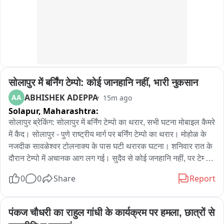
जनभागीदारी कार्यक्रम आयोजित किए जाएंगे। अभियान का उद्देश्य 
स्वतंत्रता दिवस के अवसर पर आमजन में राष्ट्रप्रेम और तिरंगे के प्रति 
सम्मान की भावना को और मजबूत करना है।
सोलापुर में बर्निंग टेम्पो: कोई जानहानि नहीं, भारी नुकसान
ABHISHEK ADEPPA
AA
15m ago
Solapur,
Maharashtra:
सोलापुर ब्रेकिंग: सोलापुर में बर्निंग टेम्पो का थरार, सभी घटना मोबाइल कैमरे 
में कैद। सोलापुर - पुणे राष्ट्रीय मार्ग पर बर्निंग टेम्पो का थरार। मोहोळ के 
नजदीक सावळेश्वर टोलनाक्य के पास घटी थरारक घटना। शनिवार रात के 
दौरान टेम्पो में अचानक आग लग गई। सुदैव से कोई जनहानि नहीं, पर टेम्पो 
को भारी नुकसान हुआ।
0
0
Share
Report
पंकज चौधरी का राहुल गांधी के कार्यक्रम पर हमला, छात्रों से 