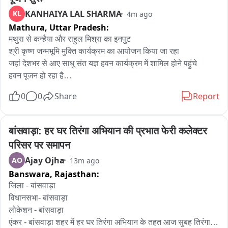
KANHAIYA LAL SHARMA
KL
4m ago
Mathura,
Uttar Pradesh:
मथुरा से कन्हैया और राहुल मिश्रा का इनपुट

श्री कृष्ण जन्मभूमि मुक्ति कार्यक्रम का आयोजन किया जा रहा

जहां देशभर से आए साधु संत यज्ञ हवन कार्यक्रम में शामिल होने पहुंचे

हवन पूजन हो रहा है

राजस्थान भरतपुर से लाए गए गुलाबी पत्थर का शिला पूजन किया जाएगा

0
0
Share
Report
अयोध्या श्रीराम जन्मभूमि मंदिर निर्माण में इसी गुलाबी पत्थर का इस्तेमाल 
हुआ था
बांसवाड़ा: हर घर तिरंगा अभियान की प्रभात फेरी कलेक्टर 
परिसर पर समापन
Ajay Ojha
AO
13m ago
Banswara,
Rajasthan:
जिला - बांसवाड़ा

विधानसभा- बांसवाड़ा

लोकेशन - बांसवाड़ा

एंकर - बांसवाड़ा शहर में हर घर तिरंगा अभियान के तहत आज सुबह तिरंगा 