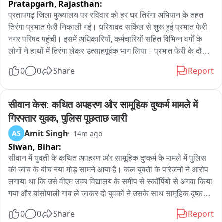
Pratapgarh,
Rajasthan:
प्रतापगढ़ जिला मुख्यालय पर रविवार को हर घर तिरंगा अभियान के तहत 
तिरंगा प्रभात फेरी निकाली गई। धरियावद सर्किल से शुरू हुई प्रभात फेरी 
नगर परिषद पहुंची। इसमें अधिकारियों, कर्मचारियों सहित विभिन्न वर्गों के 
लोगों ने हाथों में तिरंगा लेकर उत्साहपूर्वक भाग लिया। प्रभात फेरी के दौरान 
देशभक्ति के नारों और राष्ट्रभक्ति के संदेशों से शहर का माहौल देशभक्तिमय 
0
0
Share
Report
नजर आया। प्रतिभागियों ने आमजन को अपने घरों पर तिरंगा फहराने और 
अभियान में सक्रिय भागीदारी के लिए प्रेरित किया। अधिकारियों ने कहा कि 
तिरंगा देश की एकता, अखंडता और गौरव का प्रतीक है। अभियान का उद्देश्य 
सीवान केस: कथित अपहरण और सामूहिक दुष्कर्म मामले में 
प्रत्येक नागरिक में राष्ट्रप्रेम और राष्ट्रीय ध्वज के प्रति सम्मान की भावना 
गिरफ्तार युवक, पुलिस पूछताछ जारी
को मजबूत करना है। प्रभात फेरी के जरिए लोगों से अभियान से जुड़कर देश 
Amit Singh
AS
14m ago
के प्रति अपनी जिम्मेदारी और सम्मान व्यक्त करने का आह्वान किया गया।
Siwan,
Bihar:
सीवान में युवती के कथित अपहरण और सामूहिक दुष्कर्म के मामले में पुलिस 
की जांच के बीच नया मोड़ सामने आया है। कल युवती के परिजनों ने आरोप 
लगाया था कि उसे वीएम उच्च विद्यालय के समीप से स्कॉर्पियो से अगवा किया 
गया और बांसोपाली गांव ले जाकर दो युवकों ने उसके साथ सामूहिक दुष्कर्म 
किया। जिसके बाद एसपी पूरन कुमार झा भी सदर अस्पताल पहुंचे थे और 
0
0
Share
Report
युवती का हाल जाना था। वहीं इस मामले में आज नगर थाना पुलिस ने एक 