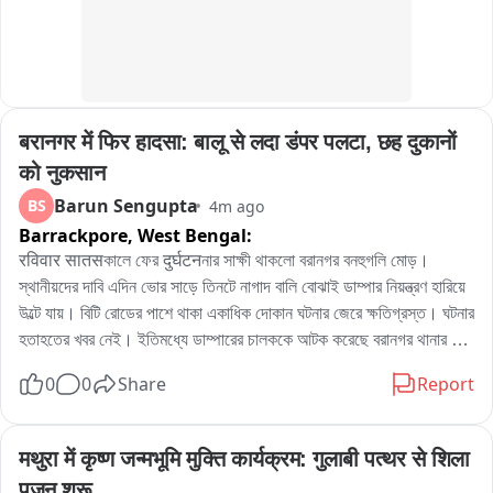
बरानगर में फिर हादसा: बालू से लदा डंपर पलटा, छह दुकानों 
को नुकसान
Barun Sengupta
BS
4m ago
Barrackpore,
West Bengal:
रविवार सातसকালে ফের दुर्घटनনার সাক্ষী থাকলো বরানগর বনহুগলি মোড়। 
স্থানীয়দের দাবি এদিন ভোর সাড়ে তিনটে নাগাদ বালি বোঝাই ডাম্পার নিয়ন্ত্রণ হারিয়ে 
উল্টে যায়। বিটি রোডের পাশে থাকা একাধিক দোকান ঘটনার জেরে ক্ষতিগ্রস্ত। ঘটনার 
হতাহতের খবর নেই। ইতিমধ্যে ডাম্পারের চালককে আটক করেছে বরানগর থানার 
পুলিশ। ব্যবসায়ীদের দাবি বেপরোয়া গাড়ির গতিতে ক্ষতিগ্রস্ত হয়েছে ছয়টি দোকান।
0
0
Share
Report
मथुरा में कृष्ण जन्मभूमि मुक्ति कार्यक्रम: गुलाबी पत्थर से शिला 
पूजन शुरू