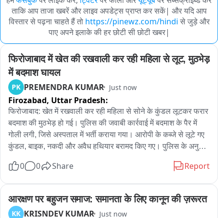
हमें
फेसबुक
पर लाइक करें,
ट्विटर
पर फॉलो और
यूट्यूब
पर सब्सक्राइब्ड करें
ताकि आप ताजा खबरें और लाइव अपडेट्स प्राप्त कर सकें| और यदि आप
विस्तार से पढ़ना चाहते हैं तो
https://pinewz.com/hindi
से जुड़े और
पाए अपने इलाके की हर छोटी सी छोटी खबर|
फिरोजाबाद में खेत की रखवाली कर रही महिला से लूट, मुठभेड़ 
में बदमाश घायल
PREMENDRA KUMAR
PK
Just now
Firozabad,
Uttar Pradesh:
फिरोजाबाद: खेत में रखवाली कर रही महिला से सोने के कुंडल लूटकर फरार 
बदमाश की मुठभेड़ हो गई। पुलिस की जवाबी कार्रवाई में बदमाश के पैर में 
गोली लगी, जिसे अस्पताल में भर्ती कराया गया। आरोपी के कब्जे से लूटे गए 
कुंडल, बाइक, नकदी और अवैध हथियार बरामद किए गए। पुलिस के अनुसार 
सुबह लगभग पांच बजे मोढ़ा तिराहे के पास चेकिंग चल रही थी; इसी दौरान 
0
0
Share
Report
बाइक सवार संदिग्ध युवक आया। उसने पुलिस टीम पर फायरिंग कर दी। 
आत्मरक्षा में की गई जवाबी फायरिंग में बदमाश के पैर में गोली लगी। घायल 
बदमाश पुलिस अभिरक्षा में अस्पताल में भर्ती है। कब्जे से दो सोने के कुंडल, 
आरक्षण पर बहुजन समाज: समानता के लिए कानून की ज़रूरत
1200 रुपये नकद, एक पल्सर मोटरसाइकिल, 315 बोर का तमंचा, एक 
KRISNDEV KUMAR
KK
Just now
खोखा और तीन जिंदा कारतूस बरामद किये गए।