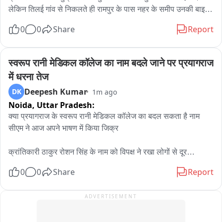
लेकिन तिलई गांव से निकलते ही रामपुर के पास नहर के समीप उनकी बाइक 
अनियंत्रित हो गई और नहर के छोटी पुलिया से टकराकर दोनों गहरे पानी में 
0
0
Share
Report
डूब गए। रामप्रकाश राम असम राइफल्स में कार्यरत हैं और छुट्टी पर घर 
आए हुए थे। आसपास के लोगों ने शोर मचाया तो गांव के लोग इकट्ठा हो 
गए। संझौली थाना पुलिस मौके पर पहुंच गई है। स्थानीय गोताखोर एवं 
स्वरूप रानी मेडिकल कॉलेज का नाम बदले जाने पर प्रयागराज 
ग्रामीण युवक दोनों को तलाश में पानी में उतरे हुए हैं। पानी का बहाव कम 
में धरना तेज
नहीं हो रहा है, जिससे बचाव और तलाशी में परेशानी हो रही है।
Deepesh Kumar
DK
1m ago
Noida,
Uttar Pradesh:
क्या प्रयागराज के स्वरूप रानी मेडिकल कॉलेज का बदल सकता है नाम

सीएम ने आज अपने भाषण में किया जिक्र

क्रांतिकारी ठाकुर रोशन सिंह के नाम को विपक्ष ने रखा लोगों से दूर

0
0
Share
Report
विपक्ष ने संस्थानों का नाम क्रांतिकारियों के नाम से नहीं रखा 

ADVERTISEMENT
इशारों में कांग्रेस पर किया हमला बोले, जानबूझ कर क्रांतिकारियों को 
समाज से रखा गया दूर
