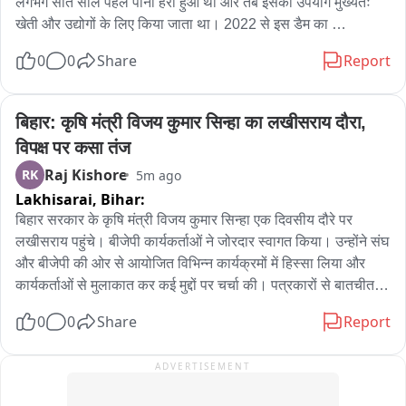
लगभग सात साल पहले पानी हरा हुआ था और तब इसका उपयोग मुख्यतः 
खेती और उद्योगों के लिए किया जाता था। 2022 से इस डैम का 
पानीgadchandur शहर की लगभग 50 हजार आबादी को प्यास के लिए 
0
0
Share
Report
दिया जा रहा है। पानी के रंग बदलने से नागरिकों में भ्रम और चिंता है। 
परिस्थिती स्पष्ट होने तक पानी को पीने के लिए इस्तेमाल न करने की सलाह 
Gadchandur Nagar Parishad ने नागरिकों को दी है। अब यह प्रश्न 
बिहार: कृषि मंत्री विजय कुमार सिन्हा का लखीसराय दौरा, 
उठ रहे हैं कि पानी क्यों बदला, इसका सExact कारण क्या है और क्या 
विपक्ष पर कसा तंज
नागरिकों के स्वास्थ्य को खतरा है।
Raj Kishore
RK
5m ago
Lakhisarai,
Bihar:
बिहार सरकार के कृषि मंत्री विजय कुमार सिन्हा एक दिवसीय दौरे पर 
लखीसराय पहुंचे। बीजेपी कार्यकर्ताओं ने जोरदार स्वागत किया। उन्होंने संघ 
और बीजेपी की ओर से आयोजित विभिन्न कार्यक्रमों में हिस्सा लिया और 
कार्यकर्ताओं से मुलाकात कर कई मुद्दों पर चर्चा की। पत्रकारों से बातचीत के 
दौरान उन्होंने नेता प्रतिपक्ष तेजस्वी यादव पर निशाना साधा। कहा कि 
0
0
Share
Report
तेजस्वी यादव को नेता प्रतिपक्ष की भूमिका अच्छी तरह निभानी चाहिए। 
सरकार अपराध और भ्रष्टाचार के मुद्दे पर पूरी तरह गंभीर है और इन मामलों में 
ADVERTISEMENT
कार्रवाई जारी है। सरकार का उद्देश्य कानून-व्यवस्था मजबूत करना और 
भ्रष्टाचार पर अंकुश लगाना है।