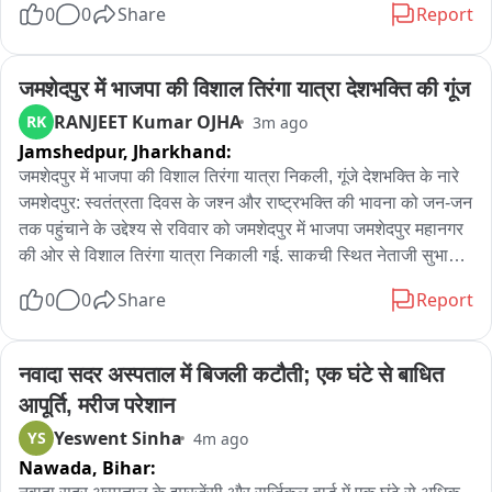
0
0
Share
Report
कार्य में संवेदक और संबंधित अधिकारियों की मिलीभगत का आरोप लगाया 
है। बेलिया नहर सहित अन्य नहरों की साफ-सफाई के लिए सिंचाई प्रमंडल 
लक्ष्मीपुर की ओर से करीब 8 लाख रुपये की लागत से निविदा निकाली गई 
जमशेदपुर में भाजपा की विशाल तिरंगा यात्रा देशभक्ति की गूंज
थी। इसके बाद कार्य संवेदक को आवंटित किया गया। किसानों का आरोप है 
RANJEET Kumar OJHA
RK
3m ago
कि संवेदक द्वारा नहर की महज कुछ दूरी तक ही सफाई कर काम छोड़ दिया 
Jamshedpur,
Jharkhand:
गया, जबकि अधिकांश हिस्सा अब भी झाड़ियों और गंदगी से पटा हुआ है। ऐसे 
जमशेदपुर में भाजपा की विशाल तिरंगा यात्रा निकली, गूंजे देशभक्ति के नारे

में डैम से पानी छोड़े जाने के बाद भी पानी आगे बढ़ने के बजाय नहर में ही रुक 
जमशेदपुर: स्वतंत्रता दिवस के जश्न और राष्ट्रभक्ति की भावना को जन-जन 
जा रहा है।स्थानीय किसान रघुवीर यादव ने बताया कि 25 तारीख से ही डैम 
तक पहुंचाने के उद्देश्य से रविवार को जमशेदपुर में भाजपा जमशेदपुर महानगर 
खोल दिया गया है, लेकिन खेतों तक पानी नहीं पहुंच रहा है। उन्होंने आरोप 
की ओर से विशाल तिरंगा यात्रा निकाली गई. साकची स्थित नेताजी सुभाष 
लगाया कि नहर की सही तरीके से सफाई नहीं होने के कारण जगह-जगह 
मैदान (आम बागान) से शुरू हुई यात्रा में बड़ी संख्या में भाजपा कार्यकर्ताओं, 
झाड़ियां उगी हुई हैं और पानी आगे नहीं जा पा रहा है। किसानों का कहना है 
0
0
Share
Report
समर्थकों और शहरवासियों ने हिस्सा लिया. हाथों में तिरंगा लेकर लोग 
कि यदि समय रहते नहर की सफाई हो जाती तो धान की खेती के लिए पर्याप्त 
देशभक्ति के नारों के साथ यात्रा में शामिल हुए. साकची से जमशेदपुर अक्षेस 
पानी मिल सकता था। वहीं किसान नवीन कुमार यादव ने कहा कि नहर की 
कार्यालय गोलचक्कर तक निकली यात्रा के दौरान पूरा मार्ग तिरंगों से पट 
सफाई गर्मी के दिनों में होनी चाहिए थी, लेकिन अब धान की बुवाई का समय 
नवादा सदर अस्पताल में बिजली कटौती; एक घंटे से बाधित 
गया. देशभक्ति गीतों और नारों से माहौल उत्साहपूर्ण बना रहा. कार्यक्रम में पूर्व 
चल रहा है और कुछ दिन पहले संवेदक द्वारा थोड़ी दूरी तक नहर की सफाई 
आपूर्ति, मरीज परेशान
मुख्यमंत्री रघुवर दास, जमशेदपुर सांसद विद्युत वरण महतो, भाजपा के पूर्व 
कर काम छोड़ दिया गया। उन्होंने कहा कि अभी भी बड़ी संख्या में किसानों के 
Yeswent Sinha
YS
4m ago
प्रदेश अध्यक्ष डॉ. दिनेशानंद गोस्वामी और जमशेदपुर पूर्वी की विधायक पूर्णिमा 
खेतों तक पानी नहीं पहुंच रहा है। किसान के अनुसार, “भोज के समय कोहड़ा 
Nawada,
Bihar:
साहू समेत कई प्रमुख नेता शामिल हुए. सांसद विद्युत वरण महतो ने कहा कि 
रोपा जा रहा है”, यानी जब खेती के लिए पानी 가장 ज्यादा जरूरी है, उसी 