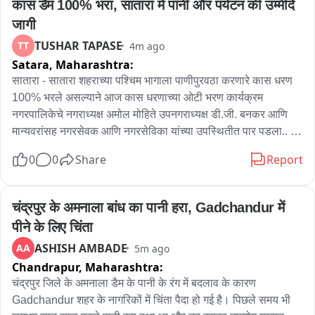
कास डैम 100% भरा, सातारा में पानी और पर्यटन की उम्मीदें 
जागी
TUSHAR TAPASE
TT
4m ago
Satara,
Maharashtra:
सातारा - सातारा शहराच्या पश्चिम भागाला पाणीपुरवठा करणारे कास धरण 
100% भरले असल्याने आज कास धरणाच्या ओटी भरण कार्यक्रम 
नगरपालिकेचे नगराध्यक्ष अमोल मोहिते उपनगराध्यक्ष डी.जी. बनकर आणि 
मान्यवरांसह नगरसेवक आणि नगरसेविका यांच्या उपस्थितीत पार पडला.. 
यावेळी उपस्थित महिला नगरसेवकांच्या हस्ते तलावाचे साडी,खण आणि 
0
0
Share
Report
नारळाने ओटी भरण करण्यात आले.. कास धरण जुलै महिन्यात ओव्हर फ्लो 
झाले असून धरणात सध्या अर्धा टीएमसी पाणीसाठा निर्माण झाला आहे.. धरण 
भरल्यामुळे सातारकरांचा पाणी प्रश्न संपुष्टात आला आहे.. कास धरणाच्या 
चंद्रपुर के अमनाला बांध का पानी हरा, Gadchandur में 
सांडव्यावरील पायऱ्यावरून पडणारे पाणी पर्यटकांना आकर्षित करत आहे.. 
पीने के लिए चिंता
त्यामुळे या परिसरात पर्यटक गर्दी करू लागले आहेत ..
ASHISH AMBADE
AA
5m ago
Chandrapur,
Maharashtra:
चंद्रपुर जिले के अमनाला डैम के पानी के रंग में बदलाव के कारण 
Gadchandur शहर के नागरिकों में चिंता पैदा हो गई है। पिछले समय भी 