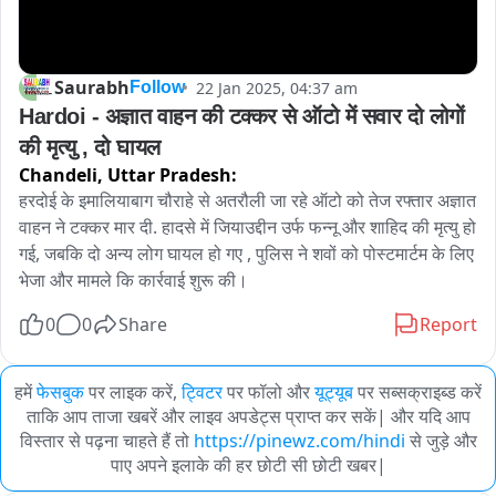
Saurabh
22 Jan 2025, 04:37 am
Follow
Hardoi - अज्ञात वाहन की टक्कर से ऑटो में सवार दो लोगों 
की मृत्यु , दो घायल
Chandeli,
Uttar Pradesh:
हरदोई के इमालियाबाग चौराहे से अतरौली जा रहे ऑटो को तेज रफ्तार अज्ञात 
वाहन ने टक्कर मार दी. हादसे में जियाउद्दीन उर्फ फन्नू और शाहिद की मृत्यु हो 
गई, जबकि दो अन्य लोग घायल हो गए , पुलिस ने शवों को पोस्टमार्टम के लिए 
भेजा और मामले कि कार्रवाई शुरू की।
0
0
Share
Report
हमें
फेसबुक
पर लाइक करें,
ट्विटर
पर फॉलो और
यूट्यूब
पर सब्सक्राइब्ड करें
ताकि आप ताजा खबरें और लाइव अपडेट्स प्राप्त कर सकें| और यदि आप
विस्तार से पढ़ना चाहते हैं तो
https://pinewz.com/hindi
से जुड़े और
पाए अपने इलाके की हर छोटी सी छोटी खबर|