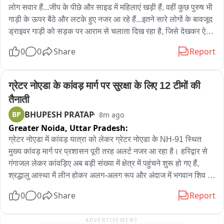
लोग सवार हैं...जीप के पीछे और साइड में महिलाएं खड़ी हैं, वहीं कुछ पुरुष भी 
गाड़ी के ऊपर बैठे और लटके हुए नजर आ रहे हैं...इतने सारे लोगों के बावजूद 
ड्राइवर गाड़ी को सड़क पर आराम से चलाता दिख रहा है, जिसे देखकर ऐसा 
लगता है जैसे पूरे मोहल्ले या गांव के लोग एक साथ किसी शादी-समारोह में जा 
0
0
Share
Report
रहे हों

एक जीप पर सारा मोहल्ला

ड्राइवर की स्किल देख घूम गया दिमाग
ग्रेटर नोएडा के कांवड़ मार्ग पर सुरक्षा के लिए 12 टीमों की 
तैनाती
BHUPESH PRATAP
BP
8m ago
Greater Noida,
Uttar Pradesh:
ग्रेटर नोएडा में कांवड़ यात्रा को लेकर ग्रेटर नोएडा के NH-91 स्थित 
मुख्य कांवड़ मार्ग पर प्रशासन पूरी तरह अलर्ट नजर आ रहा है। हरिद्वार से 
गंगाजल लेकर कांवड़िए अब बड़ी संख्या में क्षेत्र में पहुंचने शुरू हो गए हैं, 
श्रद्धालु आस्था में लीन होकर अलग-अलग रूप और अंदाज में भगवान शिव की 
भक्ति करते दिखाई दे रहे हैं। कांवड़ियों की सुविधा और सुरक्षा के लिए दादरी 
0
0
Share
Report
तहसील प्रशासन की ओर से विशेष इंतजाम किए गए हैं। 

ADVERTISEMENT
एसडीएम दादरी अमरेंद्र कुमार के नेतृत्व में प्रशासनिक टीम श्रद्धालुओं पर 