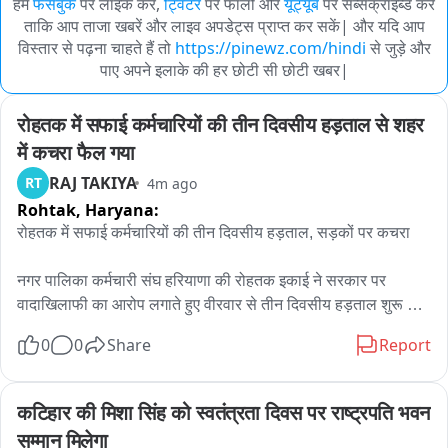
हमें
फेसबुक
पर लाइक करें,
ट्विटर
पर फॉलो और
यूट्यूब
पर सब्सक्राइब्ड करें
ताकि आप ताजा खबरें और लाइव अपडेट्स प्राप्त कर सकें| और यदि आप
विस्तार से पढ़ना चाहते हैं तो
https://pinewz.com/hindi
से जुड़े और
पाए अपने इलाके की हर छोटी सी छोटी खबर|
रोहतक में सफाई कर्मचारियों की तीन दिवसीय हड़ताल से शहर 
में कचरा फैल गया
RAJ TAKIYA
RT
4m ago
Rohtak,
Haryana:
रोहतक में सफाई कर्मचारियों की तीन दिवसीय हड़ताल, सड़कों पर कचरा

नगर पालिका कर्मचारी संघ हरियाणा की रोहतक इकाई ने सरकार पर 
वादाखिलाफी का आरोप लगाते हुए वीरवार से तीन दिवसीय हड़ताल शुरू कर 
दी है। सभी कर्मचारी नगर निगम कार्यालय परिसर में हड़ताल पर बैठ गए। 
0
0
Share
Report
जिसके चलते सफाई व्यवस्था पटरी से उतर गई और सड़कों पर कचरा फैल 
रहा है। कुछ जगह कूड़े के वाहनों को सड़क के बीच में खाली कराया जा रहा 
है। इकाई प्रधान शंभू टांक ने बताया कि मांगें पूरी नहीं होने से 8 अगस्त तक 
कटिहार की मिशा सिंह को स्वतंत्रता दिवस पर राष्ट्रपति भवन 
तीन दिवसीय हड़ताल रहेगी। उन्होंने बताया कि 13 मई को सरकार के साथ 
सम्मान मिलेगा