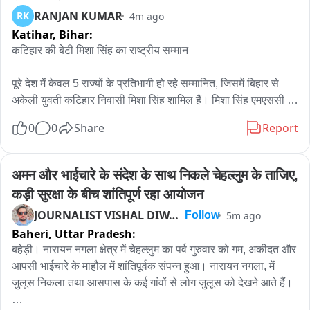
हुई वार्ता में कर्मचारियों की मांगों से संबंधित परिपत्र अभी तक जारी नहीं किए 
RANJAN KUMAR
RK
4m ago
गए हैं। सरकार ने मांगें नहीं मानीं तो यह हड़ताल अनिश्चितकालीन हो 
Katihar,
Bihar:
जाएगी।
कटिहार की बेटी मिशा सिंह का राष्ट्रीय सम्मान

पूरे देश में केवल 5 राज्यों के प्रतिभागी हो रहे सम्मानित, जिसमें बिहार से 
अकेली युवती कटिहार निवासी मिशा सिंह शामिल हैं। मिशा सिंह एमएससी 
एग्रीकल्चर की छात्रा हैं और स्टार्टअप के जरिए देश में मछली और अन्य खाद्य 
0
0
Share
Report
पदार्थों की गुणवत्ता को अंतिम उपभोक्ता तक सुरक्षित पहुंचाने के क्षेत्र में कार्य 
कर रही हैं। बिहार के किशनगंज से शिक्षा लेने वाली मिशा सिंह पिछले 2023 
से लॉजिस्टिक्स मार्केटिंग और ट्रांसपोर्टिंग के क्षेत्र में सक्रिय हैं। उन्होंने 
अमन और भाईचारे के संदेश के साथ निकले चेहल्लुम के ताजिए, 
कहा कि उन्होंने शीघ्र खराब होने वाले खाद्य पदार्थों के परिवहन के लिए 
कड़ी सुरक्षा के बीच शांतिपूर्ण रहा आयोजन
कोल्ड चेन, कोल्ड स्टोर और रीफ्रिजरेटेड ट्रैकों का व्यापक उपयोग शुरू 
JOURNALIST VISHAL DIWAKAR
5m ago
Follow
किया ताकि उत्पादों की गुणवत्ता बनी रहे, खाद्य नुकसान कम हो और 
Baheri,
Uttar Pradesh:
उपभोक्ताओं तक ताजा सामान पहुंचे। वर्तमान में विभिन्न राज्यों और विदेशों से 
खाद्य सामग्री देश के अलग-अलग बाजारों तक पहुंचती है, लेकिन मजबूत 
बहेड़ी। नारायन नगला क्षेत्र में चेहल्लुम का पर्व गुरुवार को गम, अकीदत और 
कोल्ड चेन की व्यवस्था के अभाव में अंतिम उपभोक्ता तक पहुंचते-पहुंचते 
आपसी भाईचारे के माहौल में शांतिपूर्वक संपन्न हुआ। नारायन नगला, में 
उसकी गुणवत्ता प्रभावित हो जाती है। अगर परिवहन और भंडारण में कोल्ड 
जुलूस निकला तथा आसपास के कई गांवों से लोग जुलूस को देखने आते हैं।

चेन सिस्टम अपनाया जाए तो मछली सहित अन्य खाद्य पदार्थों को लंबे समय 