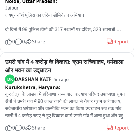
Noida,
Uttar Pradesh:
Jaipur 

जयपुर नॉर्थ पुलिस का एरिया डोमिनेशन अभियान

दो दिनों में 99 पुलिस टीमों की 317 स्थानों पर दबिश, 328 अपराधी 
गिरफ्तार

0
0
Share
Report
डीसीपी नॉर्थ करण शर्मा के नेतृत्व में चलाया गया अभियान 

उमरी गांव में 4 करोड़ के विकास: ग्राम सचिवालय, धर्मशाला 
अभियान के दौरान 56 केस दर्ज किए गए 

और भवन का उद्घाटन
DARSHAN KAIT
DK
5m ago
अवैध हथियार, मादक पदार्थ, अवैध शराब, नकदी और एक ट्रैक्टर जब्त
Kurukshetra,
Haryana:
कुरुक्षेत्र  के लाडवा में हरियाणा राज्य बाल कल्याण परिषद उपाध्यक्षा सुमन 
सैनी ने उमरी गांव में 90 लाख रुपये की लागत से तैयार ग्राम सचिवालय, 
सर्वजातीय धर्मशाला और वाल्मीकि भवन का किया उद्घाटन अब तक गांव 
उमरी में 4 करोड़ रुपए से हुए विकास कार्य उमरी गांव में आना हुआ और बहुत 
से कार्य हैं, उमरी के अंदर  चार करोड़ के लगभग कार्य हुए है उमरी गांव के 
0
0
Share
Report
अंदर हुए और आज वाल्मीकी धर्मशाला में 28 लाख 25 हजार के करीब की 