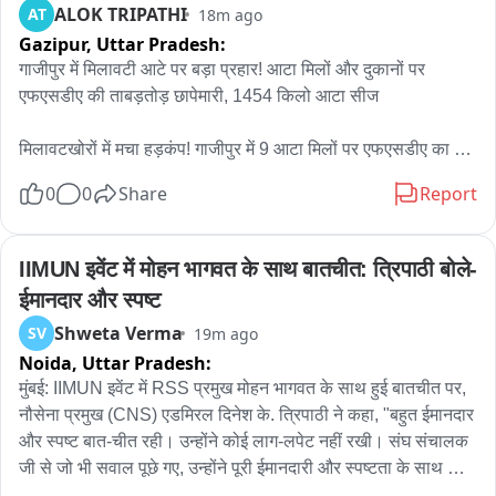
बातचीत काफी नहीं, असल काम होना चाहिए। सिंचाई विभाग के अधिकारियों 
ALOK TRIPATHI
AT
18m ago
की साधारण मीटिंगों से कोई ठोस टाइमलाइन या हल नहीं निकलेगा।

Gazipur,
Uttar Pradesh:
गाजीपुर में मिलावटी आटे पर बड़ा प्रहार! आटा मिलों और दुकानों पर 
इसलिए हम जल शक्ति मंत्रालय से जोरदार अपील करते हैं कि वह मजबूत 
एफएसडीए की ताबड़तोड़ छापेमारी, 1454 किलो आटा सीज

केंद्रीय नेतृत्व दिखाए और बची हुई नहर बनाने का रोडमैप बनाए。

मिलावटखोरों में मचा हड़कंप! गाजीपुर में 9 आटा मिलों पर एफएसडीए का 
स्थानीय सुरक्षा की चिंताओं और प्रशासनिक हिचकिचाहट को देखते हुए 
एक्शन, हजारों किलो आटा जब्त

मंत्रालय को सोचना चाहिए कि केंद्रीय निर्माण एजेंसियों को उचित सुरक्षा के 
0
0
Share
Report
साथ भेजकर काम करवाया जाए, ताकि सुप्रीम कोर्ट के आदेश पूरे हों। साथ 
जांच के दौरान कुल 9 नमूने संग्रहित किए गए, जिन्हें खाद्य विश्लेषक 
ही भाखड़ा ब्यास मैनेजमेंट बोर्ड हरियाणा के हिस्से का पानी बिना किसी 
प्रयोगशाला भेजा गया है

IIMUN इवेंट में मोहन भागवत के साथ बातचीत: त्रिपाठी बोले- 
रुकावट के जारी करे।

ईमानदार और स्पष्ट
कार्रवाई में 1454 किलोग्राम गेहूं का आटा सीज किया गया, जिसकी 
हरियाणा के लोग और किसान चार दशक से ज्यादा समय से अपने कानूनी 
Shweta Verma
SV
19m ago
अनुमानित कीमत 36,740 रुपये बताई गई

हिस्से का पानी मांग रहे हैं। आपका तुरंत दखल राज्य की आजीविका बचाने 
Noida,
Uttar Pradesh:
और कानून का राज बनाए रखने के लिए बहुत जरूरी है。
डेहमा स्थित अर्चना एग्रो इंडस्ट्रीज से 1376 किलोग्राम और बिरनो के 
मुंबई: IIMUN इवेंट में RSS प्रमुख मोहन भागवत के साथ हुई बातचीत पर, 
चौधरी इंटरप्राइजेज से 78 किलोग्राम आटा जब्त किया गया

नौसेना प्रमुख (CNS) एडमिरल दिनेश के. त्रिपाठी ने कहा, "बहुत ईमानदार 
और स्पष्ट बात-चीत रही। उन्होंने कोई लाग-लपेट नहीं रखी। संघ संचालक 
एफएसडीए अधिकारियों ने गुणवत्ता और खाद्य सुरक्षा मानकों की गहन जांच 
जी से जो भी सवाल पूछे गए, उन्होंने पूरी ईमानदारी और स्पष्टता के साथ 
करते हुए कई आवश्यक दस्तावेजों का भी सत्यापन किया

उनके जवाब दिए..."