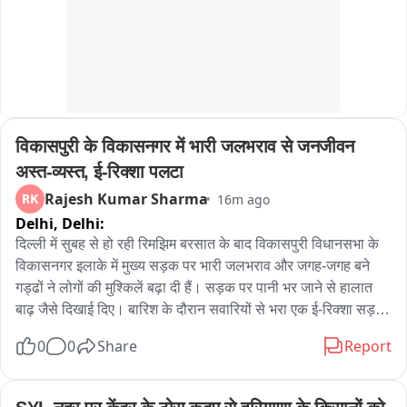
विकासपुरी के विकासनगर में भारी जलभराव से जनजीवन 
अस्त-व्यस्त, ई-रिक्शा पलटा
Rajesh Kumar Sharma
RK
16m ago
Delhi,
Delhi:
दिल्ली में सुबह से हो रही रिमझिम बरसात के बाद विकासपुरी विधानसभा के 
विकासनगर इलाके में मुख्य सड़क पर भारी जलभराव और जगह-जगह बने 
गड्ढों ने लोगों की मुश्किलें बढ़ा दी हैं। सड़क पर पानी भर जाने से हालात 
बाढ़ जैसे दिखाई दिए। बारिश के दौरान सवारियों से भरा एक ई-रिक्शा सड़क 
पर बने गड्ढे में असंतुलित होकर पलट गया जिसमें सवार एक बुजुर्ग महिला 
0
0
Share
Report
को हल्की चोट लगी वहीं कई बाइक सवार भी जलभराव और खराब सड़क के 
कारण फिसलकर गिरते नजर आए। गनीमत रही कि किसी के गंभीर रूप से 
घायल होने की सूचना नहीं मिली। स्कूलों की छुट्टी के समय सड़क पर 