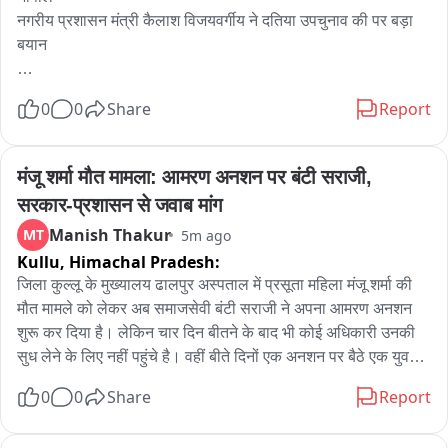
नगरीय प्रशासन मंत्री कैलाश विजयवर्गीय ने दतिया उपचुनाव की पर बड़ा 
बयान

हमारी पार्टी कैडर बेस पार्टी है अनुशंसा वाली पार्टी है जो अनुशंसा तोड़ता है 
0
0
Share
Report
उसपर पार्टी कारवाही करती है जिन्होंने अनुशासन हीनता की है उनपर 
कारवाही होगी

मंजू शर्मा मौत मामला: आमरण अनशन पर बंटी सराजी, 
संगठन समीक्षा कर रहा है मेरा कुछ भी कहना उचित नहीं होगा मैं सरकार का 
सरकार-प्रशासन से जवाब मांग
आदमी संगठन पर कोई भी टिप्पणी नहीं कर सकता

Manish Thakur
MT
5m ago
Kullu,
Himachal Pradesh:
मास्टर प्लान को लेकर कहां भोपाल का मास्टर प्लान हमारा विभाग 2 साल 
पहले ही बना कर मुख्यमंत्री जी को दे चुका है अब उसे मुख्यमंत्री जी देखेंगे

जिला कुल्लू के मुख्यालय ढालपुर अस्पताल में प्रसूता महिला मंजू शर्मा की 
मौत मामले को लेकर अब समाजसेवी बंटी सराजी ने अपना आमरण अनशन 
बाइट : कैलाश विजयवर्गीय, नगरीय प्रशासन मंत्री
शुरू कर दिया है। लेकिन चार दिन बीतने के बाद भी कोई अधिकारी उनकी 
सुध लेने के लिए नहीं पहुंचे है। वहीं बीते दिनों एक अनशन पर बैठे एक युवक 
संजय चौहान की तबीयत भी खराब हुई थी और डॉक्टर के द्वारा अनशन स्थल 
0
0
Share
Report
पर पहुंचकर उसका चेकअप भी किया गया। इसके अलावा तहसीलदार नितेश 
ठाकुर ने भी अनशन पर बैठे युवाओं के साथ वार्ता की। लेकिन उसका अभी 