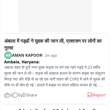
नहीं कर पाया।
अंबाला में गड्ढों ने युवक की जान ली, प्रशासन पर लोगों का 
गुस्सा
AMAN KAPOOR
AK
2m ago
Ambala,
Haryana:
अंबाला शहर के दुर्गा नगर मुख्य सड़क पर बने एक गहरे गड्ढे ने 23 वर्षीय 
युवक की जान ले ली। सड़क की बदहाल हालत के कारण बाइक का संतुलन 
बिगड़ गया और पीछे से आ रहे एक भारी वाहन की Chपेट में आने से युवक की 
मौके पर ही मौत हो गई। हादसे में बाइक पर सवार महिला घायल हो गई, जिसे 
उपचार के लिए अस्पताल भेजा गया। घटना के बाद स्थानीय लोगों में भारी 
0
0
Share
Report
आक्रोश देखने को मिला। मृतक की पहचान 23 वर्षीय अजय के रूप में हुई 
है, जिसकी करीब छह महीने पहले ही शादी हुई थी। प्रत्यक्षदर्शियों के अनुसार 
अजय अपनी बाइक से गुजर रहा था। इसी दौरान सड़क पर बने गहरे गड्ढे में 