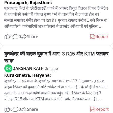
Pratapgarh,
Rajasthan:
प्रतापगढ़ जिले के छोटीसादड़ी कस्बे में अजमेर विद्युत वितरण निगम लिमिटेड 
के तकनीकी कर्मचारी गोपाल कृष्ण शर्मा के चार दिन से लापता होने का 
मामला लगातार गंभीर होता जा रहा है। गुरुवार दोपहर करीब 1 बजे निगम के 
अधिकारियों, कर्मचारियों और परिजनों ने उपखंड अधिकारी एवं पुलिस 
उपाधीक्षक को ज्ञापन सौंपकर गोपाल कृष्ण शर्मा की शीघ्र तलाश और मामले 
0
0
Share
Report
में त्वरित कार्रवाई की मांग की। ज्ञापन में बताया गया कि रंभावली निवासी 
गोपाल कृष्ण शर्मा एवीवीएनएल में तकनीकी कर्मचारी हैं और पिछले चार दिनों 
से लापता हैं। इस संबंध में छोटी सादड़ी थाने में गुमशुदगी की रिपोर्ट पहले ही 
कुरुक्षेत्र की बाइक दूकान में आग: 3 R15 और KTM जलकर 
दर्ज कराई जा चुकी है, लेकिन अब तक उनका कोई सुराग नहीं मिल सका है। 
खाक
कर्मचारियों ने प्रशासन से मांग की कि मामले की गंभीरता को देखते हुए विशेष 
DARSHAN KAIT
DK
8m ago
टीम गठित कर लापता कर्मचारी की जल्द से जल्द तलाश कराई जाए, ताकि 
Kurukshetra,
Haryana:
उनके परिजनों को राहत मिल सके। उन्होंने कहा कि मामले की जांच में तेजी 
लाकर हर संभावित पहलू की जांच की जाए। ज्ञापन में यह भी चेतावनी दी गई 
कुरुक्षेत्र :-  हरियाणा के कुरुक्षेत्र शहर के सेक्टर-17 में गुरुवार सुबह एक 
कि यदि आगामी तीन दिनों के भीतर गोपाल कृष्ण शर्मा का पता नहीं चलता 
बाइक रिपेयर की दुकान में शॉर्ट सर्किट से आग लग गई। देखते ही देखते आग 
और जांच में अपेक्षित प्रगति नहीं होती है तो एवीवीएनएल के अधिकारी और 
दुकान के अंदर खड़ी महंगी बाइकों तक पहुंच गई। रिपेयर के लिए आई 3 
कर्मचारी जिला स्तर पर धरना-प्रदर्शन करेंगे। ज्ञापन सौंपने के दौरान निगम 
यामाहा R15 और एक KTM बाइक अग की चपेट में आकर जल गईं।

के अधिकारी, कर्मचारी और गोपाल कृष्ण शर्मा के परिजन मौजूद रहे। सभी ने 
0
0
Share
Report
प्रशासन से संवेदनशीलता के साथ शीघ्र कार्रवाई कर लापता कर्मचारी का 
इस घटना में दुकानदार को लाखों रुपए से ज्यादा का नुकसान हुआ है। राहत 