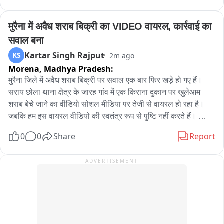
कि स्मार्ट मीटर और चेक मीटर की रीडिंग में कोई अंतर नहीं मिला, इसलिए 
मीटर की कार्यप्रणाली सही पाई गई है, विभाग का कहना है कि जिन 
मुरैना में अवैध शराब बिक्री का VIDEO वायरल, कार्रवाई का 
उपभोक्ताओं को संदेह है, उनके यहां भी चेक मीटर लगाकर जांच की जाएगी 
सवाल बना
और पूरी जानकारी साझा की जाएगी, फिलहाल इस मुद्दे पर विभाग और आम 
Kartar Singh Rajput
KS
2m ago
जनता के दावों के बीच मतभेद बना हुआ है।
Morena,
Madhya Pradesh:
मुरैना जिले में अवैध शराब बिक्री पर सवाल एक बार फिर खड़े हो गए हैं। 
सराय छोला थाना क्षेत्र के जारह गांव में एक किराना दुकान पर खुलेआम 
शराब बेचे जाने का वीडियो सोशल मीडिया पर तेजी से वायरल हो रहा है। 
जबकि हम इस वायरल वीडियो की स्वतंत्र रूप से पुष्टि नहीं करते हैं। 

वीओ:

0
0
Share
Report
वायरल वीडियो में कथित तौर पर एक किराना दुकान से शराब की बिक्री 
होती दिखाई दे रही है। स्थानीय लोगों का आरोप है कि जिले के कई गांवों और 
ADVERTISEMENT
कस्बों में इसी तरह सामान्य दुकानों से भी शराब बेची जा रही है। लोगों का यह 
भी कहना है कि आबकारी विभाग की कार्रवाई प्रभावी नहीं होने के कारण 
अवैध शराब का कारोबार फल-फूल रहा है।

अब इस वायरल वीडियो के सामने आने के बाद सवाल उठ रहे हैं कि यदि बिना 
लाइसेंस शराब की बिक्री हो रही है तो जिम्मेदार विभाग अब तक कार्रवाई क्यों 