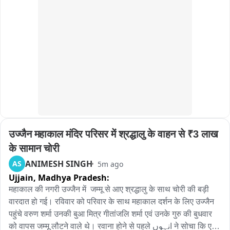
डीजल, प्लास्टिक पाइप, लोहे का सब्बल, पेचकस और 500 रुपये नकद 
बरामद किए। चोरी का डीजल खरीदने वाले दुर्गाचरण पटेल को भी पुलिस ने 
गिरफ्तार किया।पुलिस के अनुसार, गिरोह देर रात बोलेरो से निकलकर 
सुनसान स्थानों पर खड़े ट्रकों और ट्रेलरों के डीजल टैंक का ढक्कन 
तोड़कर डीजल चोरी करता था। गिरफ्तार आरोपी किशोर कुमार चौहान, 
कमलेश कुमार उरांव और दुर्गाचरण पटेल को न्यायालय में पेश कर न्यायिक 
रिमांड पर भेज दिया गया है।वहीं फकीर यादव, खुलु उर्फ दुखभंजन देवता और 
कमल सिदार की तलाश जारी है।
उज्जैन महाकाल मंदिर परिसर में श्रद्धालु के वाहन से ₹3 लाख 
के सामान चोरी
ANIMESH SINGH
AS
5m ago
Ujjain,
Madhya Pradesh:
महाकाल की नगरी उज्जैन में  जम्मू से आए श्रद्धालु के साथ चोरी की बड़ी 
वारदात हो गई। रविवार को परिवार के साथ महाकाल दर्शन के लिए उज्जैन 
पहुंचे वरुण शर्मा उनकी बुआ मित्र गीतांजलि शर्मा एवं उनके गुरु की बुधवार 
को वापस जम्मू लौटने वाले थे। रवाना होने से पहले انہوں ने सोचा कि एक 