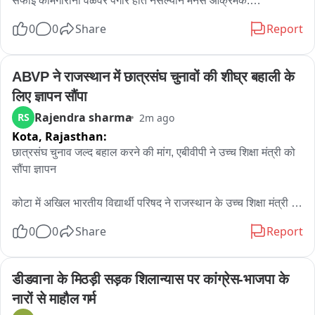
सफाई कामगारांना वेळेवर पगार होत नसल्याने मनसे आक्रमक.

कामगारांना वाढीव भत्ता देखिल मिळला नाही.

0
0
Share
Report
उद्या पगार आणि वाढीव भत्ता देण्याचे कंत्राटदाराने लेखी आश्वासन दिल्यावर 
मनसेने ठिय्या आंदोलन घेतले मागे.
ABVP ने राजस्थान में छात्रसंघ चुनावों की शीघ्र बहाली के 
लिए ज्ञापन सौंपा
Rajendra sharma
RS
2m ago
Kota,
Rajasthan:
छात्रसंघ चुनाव जल्द बहाल करने की मांग, एबीवीपी ने उच्च शिक्षा मंत्री को 
सौंपा ज्ञापन

कोटा में अखिल भारतीय विद्यार्थी परिषद ने राजस्थान के उच्च शिक्षा मंत्री 
प्रेमचंद बैरवा को ज्ञापन सौंपकर छात्रसंघ चुनावों की शीघ्र बहाली और उच्च 
0
0
Share
Report
शिक्षा व्यवस्था में व्यापक सुधार की मांग उठाई। परिषद ने कहा कि वर्षों से 
छात्रसंघ चुनाव नहीं होने से विद्यार्थी लोकतांत्रिक प्रतिनिधित्व और नेतृत्व 
विकास के अवसरों से वंचित हैं। एबीवीपी ने सरकार से प्रतिवर्ष नियमित और 
डीडवाना के मिठड़ी सड़क शिलान्यास पर कांग्रेस-भाजपा के 
समयबद्ध छात्रसंघ चुनाव कराने की स्थायी व्यवस्था लागू करने की मांग की।

नारों से माहौल गर्म
ज्ञापन में परिषद ने उच्च शिक्षा से जुड़ी कई अहम समस्याओं को भी उठाया। 