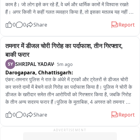
રોજ સાંસ્કૃતિક કાર્યક્રમો, સંગીત, એડવેન્ચર એક્ટિવિટી અને 
काम है। जो लोग इसे कर रहे हैं, वे धर्म और धार्मिक कामों में विश्वास रखते 
નેચર 트ેલનું આયોજન

हैं। अगर किसी ने कहीं गलत व्यवहार किया है, तो इसका मतलब यह नहीं है 
कि आप पूरी कांवड़ यात्रा के बारे में बुरा-भला कहेंगे। यह गलत है। यह एक 
0
0
Share
Report
ક્રાફ્ટ બજાર, આદિવાસી કલા-સંસ્કૃતિ અને સ્થાનિક વાનગીઓ 
धर्म और धार्मिक काम को बदनाम करने जैसा है, धार्मिक काम करने वाले को 
રહેશે મુખ્ય આકર્ષણ

'नशेड़ी' कहना बेइज्जती है। ऐसे बयानों से बचना चाहिए और विवाद नहीं 
बढ़ाना चाहिए। जो लोग ऐसे बयान दे रहे हैं, वे सिर्फ माहौल खराब करना 
तमनार में डीजल चोरी गिरोह का पर्दाफाश, तीन गिरफ्तार, 
વરસાદી માહોલ વચ્ચે સાપુતારાનું કુદરતી સૌંદર્ય માણવાની અનોખી 
चाहते हैं। उनके खिलाफ कानूनी कार्रवाई होनी चाहिए।"
बाकी फरार
તક

SHRIPAL YADAV
SY
5m ago
Darogapara,
Chhattisgarh:
ગુજરાત પ્રવાસન વિભાગ દ્વારા પ્રવાસીઓને પરિવાર સાથે 
ફેસ્ટિવલમાં જોડાવા આમંત્રણ

एंकर:-तमनार पुलिस ने रात के अंधेरे में ट्रकों और ट्रेलरों से डीजल चोरी 
कर सस्ते दामों में बेचने वाले गिरोह का पर्दाफाश किया है। पुलिस ने चोरी के 
બાઈટ : એન ડી પરમાર ( કલેકરર ડાંગ )

डीजल के खरीदार समेत तीन आरोपियों को गिरफ्तार किया है, जबकि गिरोह 
બાઈટ : રોશન જેસવાલ ( હોટેલ એસોસિયસન )
के तीन अन्य सदस्य फरार हैं।पुलिस के मुताबिक, 4 अगस्त को तमनार 
निवासी गोपेश जायसवाल ने ट्रेलर से करीब 100 लीटर डीजल चोरी होने 
0
0
Share
Report
की रिपोर्ट दर्ज कराई थी। जांच के दौरान पुलिस ने ग्राम भालूमुड़ा निवासी 
किशोर कुमार चौहान को हिरासत में लेकर पूछताछ की। पूछताछ में उसने 
ADVERTISEMENT
अपने साथियों के साथ मिलकर ट्रकों-ट्रेलरों से डीजल चोरी करना स्वीकार 
किया। आरोपियों की निशानदेही पर पुलिस ने बोलेरो वाहन, 50 लीटर 