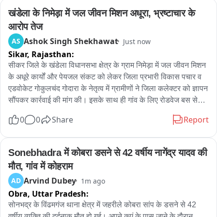
खंडेला के निमेड़ा में जल जीवन मिशन अधूरा, भ्रष्टाचार के 
आरोप तेज
Ashok Singh Shekhawat
AS
Just now
Sikar,
Rajasthan:
सीकर जिले के खंडेला विधानसभा क्षेत्र के ग्राम निमेड़ा में जल जीवन मिशन 
के अधूरे कार्यों और पेयजल संकट को लेकर जिला प्रभारी विकास पचार व 
एडवोकेट गोकुलचंद गोदारा के नेतृत्व में ग्रामीणों ने जिला कलेक्टर को ज्ञापन 
सौंपकर कार्रवाई की मांग की। इसके साथ ही गांव के लिए रोडवेज बस सेवा 
शुरू करने की भी मांग रखी गई। ग्रामीणों ने बताया गया कि खंडेला 
0
0
Share
Report
विधानसभा के ग्राम निमेड़ा में जल जीवन मिशन के तहत शुरू किया गया कार्य 
पिछले करीब एक वर्ष से अधूरा पड़ा है। आरोप है कि गांव में पाइपलाइन पूरी 
नहीं बिछाई गई, पंप सेट, पानी की टंकी और घर-घर नल कनेक्शन का कार्य 
Sonebhadra में कोबरा डसने से 42 वर्षीय नागेंद्र यादव की 
भी अधूरा है। इसके बावजूद ठेकेदार ने संबंधित अधिकारियों की मिलीभगत से 
मौत, गांव में कोहराम
पूरा भुगतान उठा लिया। ग्रामीणों का कहना है कि ग्राम पंचायत, संबंधित 
Arvind Dubey
AD
1m ago
विभाग और 9 जुलाई 2026 को आयोजित उपखंड स्तरीय जनसुनवाई शिविर 
Obra,
Uttar Pradesh:
में शिकायत करने के बावजूद कोई कार्रवाई नहीं हुई। इस दौरान आरएलपी 
नेता एडवोकेट गोदारा सहित अन्य पार्टी पदाधिकारी ने आरोप लगाया कि 
सोनभद्र के विंढमगंज थाना क्षेत्र में जहरीले कोबरा सांप के डसने से 42 
खंडेला विधानसभा की लगभग सभी ग्राम पंचायतों में जल जीवन मिशन के 
वर्षीय व्यक्ति की दर्दनाक मौत हो गई। अपने कुएं के पास जाने के दौरान 