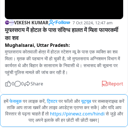
VIKESH KUMAR
7 Oct 2024, 12:47 am
Follow
मुगलसराय में होटल के पास संदिग्ध हालत में मिला फायरकर्मी 
का शव
Mughalsarai,
Uttar Pradesh:
मुगलसराय कोतवाली क्षेत्र में होटल स्टेशन व्यू के पास एक व्यक्ति का शव 
मिला। मृतक की पहचान भी हो चुकी है, जो मुगलसराय अग्निशमन विभाग में 
कार्यरत थे और बिहार के सासाराम के निवासी थे। सभासद की सूचना पर 
पहुंची पुलिस मामले की जांच कर रही है।
0
0
Share
Report
हमें
फेसबुक
पर लाइक करें,
ट्विटर
पर फॉलो और
यूट्यूब
पर सब्सक्राइब्ड करें
ताकि आप ताजा खबरें और लाइव अपडेट्स प्राप्त कर सकें| और यदि आप
विस्तार से पढ़ना चाहते हैं तो
https://pinewz.com/hindi
से जुड़े और
पाए अपने इलाके की हर छोटी सी छोटी खबर|