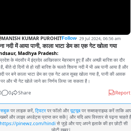
MANISH KUMAR PUROHIT
29 Jul 2024, 06:56 am
Follow
ना नदी में आया पानी, काला भाटा डेम का एक गेट खोला गया
ndsaur,
Madhya Pradesh:
 प्रदेश के मंदसौर में इंद्रदेव आखिरकार मेहरबान हुए हैं और अच्छी बारिश का दौर 
 है, बीते दो दिनों से हो रही बारिश के चलते शिवना नदी में भी अब पानी आया है और 
दी पर बने काला भाटा डेम का एक गेट आज सुबह खोला गया है, पानी की आवक 
े पर और भी गेट खोले जाने का निर्णय लिया जा सकता है।
0
0
Share
Report
ेसबुक
पर लाइक करें,
ट्विटर
पर फॉलो और
यूट्यूब
पर सब्सक्राइब्ड करें ताकि आ
खबरें और लाइव अपडेट्स प्राप्त कर सकें| और यदि आप विस्तार से पढ़ना चाहते है
https://pinewz.com/hindi
से जुड़े और पाए अपने इलाके की हर छोटी सी
छोटी खबर|