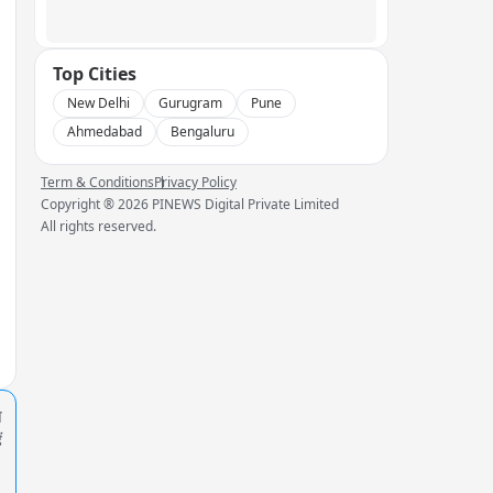
Top Cities
New Delhi
Gurugram
Pune
Ahmedabad
Bengaluru
Term & Conditions
Privacy Policy
Copyright ®
2026
PINEWS Digital Private Limited
All rights reserved.
प
ं