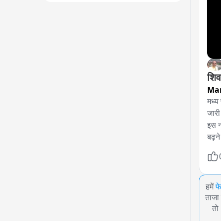
शिव
Ma
मध्य
जारी
इस न
बढ़न
हमें
फ
ताजा 
तो