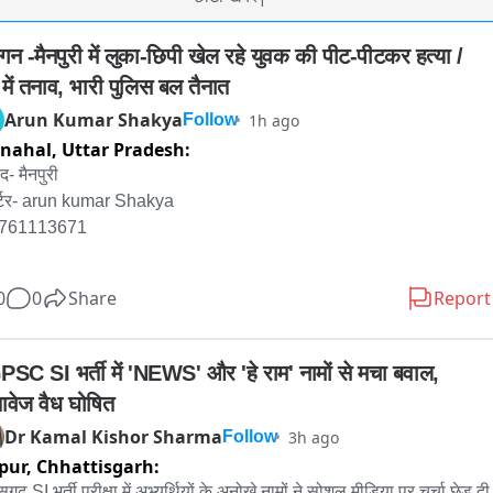
गन -मैनपुरी में लुका-छिपी खेल रहे युवक की पीट-पीटकर हत्या / 
 में तनाव, भारी पुलिस बल तैनात
Arun Kumar Shakya
1h ago
Follow
nahal,
Uttar Pradesh:
- मैनपुरी

र्टर- arun kumar Shakya 

9761113671

0
0
Share
Report
न -मैनपुरी में लुका-छिपी खेल रहे युवक की पीट-पीटकर हत्या / गांव में तनाव, भारी 
स बल तैनात 

SC SI भर्ती में 'NEWS' और 'हे राम' नामों से मचा बवाल, 
तावेज वैध घोषित
-मैनपुरी से सनसनीखेज खबर सामने आई है जहां सिर्फ एक मजाक... एक खेल... एक 
Dr Kamal Kishor Sharma
3h ago
Follow
 की जान ले गया। घिरोर थाना क्षेत्र के कोसमा हिनूद गांव में नकाब पहनकर अपने 
pur,
Chhattisgarh:
े भाई के साथ लुका-छिपी खेल रहे 20 साल के युवक को गांव के ही कुछ लोगों ने 
कर बेरहमी से पीट दिया। 

सगढ़ SI भर्ती परीक्षा में अभ्यर्थियों के अनोखे नामों ने सोशल मीडिया पर चर्चा छेड़ दी 