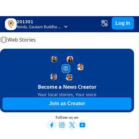
201301
Log In
Home
Noida, Gautam Buddha Nagar, Uttar Pradesh
Web Stories
Become a News Creator
Your local stories, Your voice
Join as Creator
Follow us on