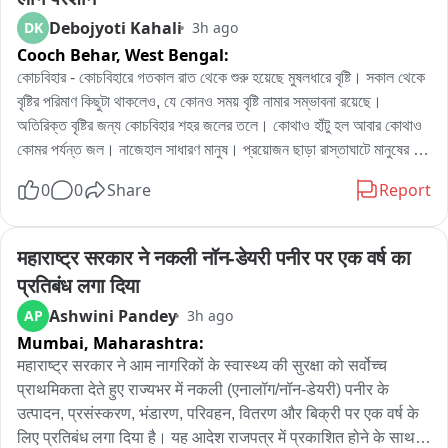
Debojyoti Kahali
DK
3h ago
Cooch Behar,
West Bengal:
কোচবিহার - কোচবিহারে গতকাল রাত থেকে শুরু হয়েছে মুষলধারে বৃষ্টি। সকাল থেকে 
বৃষ্টির পরিমাণ কিছুটা থাকলেও, যে কোনও সময় বৃষ্টি নামার সম্ভাবনা রয়েছে। 
অতিরিক্ত বৃষ্টির জন্য কোচবিহার শহর জলের তলে। কোথাও হাঁটু হল আবার কোথাও 
কোমর পর্যন্ত জল। নাজেহাল সাধারণ মানুষ। প্রয়োজন ছাড়া রাস্তাঘাটে মানুষের 
চলাচলও । এখনো ঝিরিঝিরি বৃষ্টি হচ্ছে কোচবিহারে। অফিস টাইমে নাজেহাল সাধারণ 
0
0
Share
Report
মানুষ।
महाराष्ट्र सरकार ने नकली नॉन-डेयरी पनीर पर एक वर्ष का 
प्रतिबंध लगा दिया
Ashwini Pandey
AP
3h ago
Mumbai,
Maharashtra:
महाराष्ट्र सरकार ने आम नागरिकों के स्वास्थ्य की सुरक्षा को सर्वोच्च 
प्राथमिकता देते हुए राज्यभर में नकली (एनालॉग/नॉन-डेयरी) पनीर के 
उत्पादन, प्रसंस्करण, भंडारण, परिवहन, वितरण और बिक्री पर एक वर्ष के 
लिए प्रतिबंध लगा दिया है। यह आदेश राजपत्र में प्रकाशित होने के साथ ही 