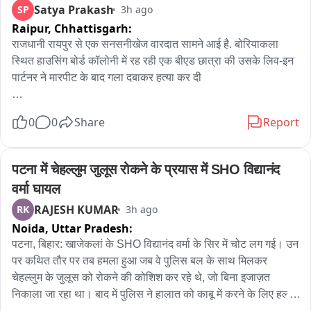
खिलाफ जीरो टॉलरेंस की नीति अपनाई जाएगी। सुरक्षित भोजन सुनिश्चित 
Satya Prakash
SP
3h ago
સવારે સાડા સાત વાગ્યાથી આગ ને કાબુમાં લેવા માટે બે ફાયર 
करना केवल कानून लागू करना नहीं, बल्कि समाज के प्रति सरकार की 
Raipur,
Chhattisgarh:
ફાયરટર કરી રહ્યા છીંયા પાણીનો મારો 

नैतिक और संवैधानिक जिम्मेदारी भी है।
राजधानी रायपुर से एक सनसनीखेज वारदात सामने आई है. बोरियाकला 
હજુ પણ ટ્રકમાં લાગેલી આગ સો ટકા કાબુમાં આવી નથી, પાણીનો 
स्थित हाउसिंग बोर्ड कॉलोनी में रह रही एक बीएड छात्रा की उसके लिव-इन 
મારો ચાલુ 

पार्टनर ने मारपीट के बाद गला दबाकर हत्या कर दी

트્રક અને તેમાં ભરેલ પેપર નો જથ્થો આગ લાગવાના કારણે 
घटना के बाद आरोपी युवती को बेसुध हालत में मेकाहारा अस्पताल लेकर 
0
0
Share
Report
સંપૂર્ણ બળીને ખાખ
पहुंचा, यहां डॉक्टरों ने उसे मृत घोषित कर दिया. युवती की मौत की पुष्टि होते 
ही आरोपी मौके से फरार हो गया. मृतका के परिजनों ने आरोपी के खिलाफ 
हत्या की शिकायत दर्ज कराई है, जिसपर पुलिस ने आरोपी को गिरफ्तार कर 
पटना में चेहल्लुम जुलूस रोकने के प्रयास में SHO विद्यानंद 
लिया है. मृतिका का नाम भारती नेताम और आरोपी का नाम सावंत बघेल 
वर्मा घायल
बताया जा रहा है.....
RAJESH KUMAR
RK
3h ago
Noida,
Uttar Pradesh:
पटना, बिहार: खाजेकलां के SHO विद्यानंद वर्मा के सिर में चोट लग गई। उन 
पर कथित तौर पर तब हमला हुआ जब वे पुलिस बल के साथ मिलकर 
चेहल्लुम के जुलूस को रोकने की कोशिश कर रहे थे, जो बिना इजाज़त 
निकाला जा रहा था। बाद में पुलिस ने हालात को काबू में करने के लिए हल्का 
बल प्रयोग किया। उन्होंने कहा, "दो गुटों के बीच हाथापाई हो गई थी, और 