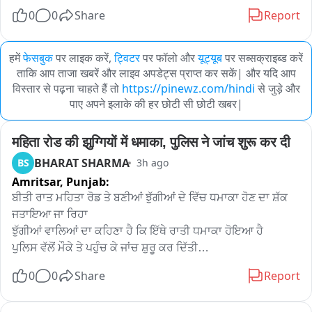
0
0
Share
Report
हमें
फेसबुक
पर लाइक करें,
ट्विटर
पर फॉलो और
यूट्यूब
पर सब्सक्राइब्ड करें
ताकि आप ताजा खबरें और लाइव अपडेट्स प्राप्त कर सकें| और यदि आप
विस्तार से पढ़ना चाहते हैं तो
https://pinewz.com/hindi
से जुड़े और
पाए अपने इलाके की हर छोटी सी छोटी खबर|
महिता रोड की झुग्गियों में धमाका, पुलिस ने जांच शुरू कर दी
BHARAT SHARMA
BS
3h ago
Amritsar,
Punjab:
ਬੀਤੀ ਰਾਤ ਮਹਿਤਾ ਰੋਡ ਤੇ ਬਣੀਆਂ ਝੁੱਗੀਆਂ ਦੇ ਵਿੱਚ ਧਮਾਕਾ ਹੋਣ ਦਾ ਸ਼ੱਕ 
ਜਤਾਇਆ ਜਾ ਰਿਹਾ

ਝੁੱਗੀਆਂ ਵਾਲਿਆਂ ਦਾ ਕਹਿਣਾ ਹੈ ਕਿ ਇੱਥੇ ਰਾਤੀ ਧਮਾਕਾ ਹੋਇਆ ਹੈ

ਪੁਲਿਸ ਵੱਲੋਂ ਮੌਕੇ ਤੇ ਪਹੁੰਚ ਕੇ ਜਾਂਚ ਸ਼ੁਰੂ ਕਰ ਦਿੱਤੀ

ਝੁੱਗੀਆਂ ਵਾਲਿਆਂ ਦਾ ਕਹਿਣਾ ਹੈ ਕਿ 16 ਤਰੀਕ ਨੂੰ ਵੀ ਇੱਕ ਧਮਾਕਾ ਹੋਇਆ 
0
0
Share
Report
ਸੀ ਅਤੇ ਨਾਲ ਹੀ ਬੱਬਰ ਖਾਲਸਾ ਦੀ ਇੱਕ ਚਿੱਠੀ ਦਿੱਤੀ ਗਈ ਸੀ ਜਿਸ ਦੇ 
ਵਿੱਚ ਉਹਨਾਂ ਨੂੰ ਡਰਾਇ ਧਮਕਾਇਆ ਜਾ ਰਿਹਾ ਸੀ
