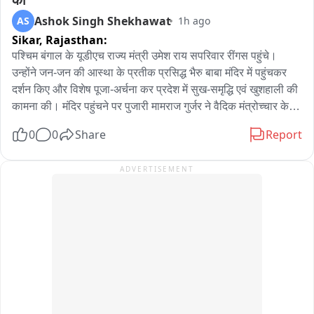
पानी के आसपास न जाने दें और सुरक्षा निर्देशों का पालन करें।
Ashok Singh Shekhawat
AS
1h ago
Sikar,
Rajasthan:
पश्चिम बंगाल के यूडीएच राज्य मंत्री उमेश राय सपरिवार रींगस पहुंचे। 
उन्होंने जन-जन की आस्था के प्रतीक प्रसिद्ध भैरु बाबा मंदिर में पहुंचकर 
दर्शन किए और विशेष पूजा-अर्चना कर प्रदेश में सुख-समृद्धि एवं खुशहाली की 
कामना की। मंदिर पहुंचने पर पुजारी मामराज गुर्जर ने वैदिक मंत्रोच्चार के 
साथ पूजा-अर्चना करवाई। राज्य मंत्री ने भैरु बाबा के समक्ष विधिवत पूजा 
0
0
Share
Report
कर क्षेत्र की सुख-शांति एवं समृद्धि की कामना की। पूजा के बाद मंदिर 
परिसर में उन्होंने श्रद्धालुओं एवं स्थानीय लोगों से भी मुलाकात की। आपको 
ADVERTISEMENT
बता दें कि उमेश राय खाटूश्यामजी में बाबा श्याम के दर्शन करने के बाद 
सपरिवार रींगस स्थित भैरु बाबा के दरबार में पहुंचे थे। इस दौरान भाजपा 
नेता विष्णु चेतानी सहित अनेक भाजपा पदाधिकारी एवं कार्यकर्ता मौजूद रहे। 
भाजपा पदाधिकारियों ने राज्य मंत्री का स्वागत किया और मंदिर की धार्मिक 
एवं ऐतिहासिक महत्ता से भी अवगत करवाया。