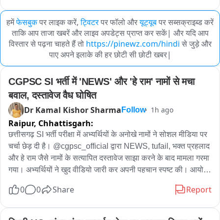
हमें
फेसबुक
पर लाइक करें,
ट्विटर
पर फॉलो और
यूट्यूब
पर सब्सक्राइब्ड करें
ताकि आप ताजा खबरें और लाइव अपडेट्स प्राप्त कर सकें| और यदि आप
विस्तार से पढ़ना चाहते हैं तो
https://pinewz.com/hindi
से जुड़े और
पाए अपने इलाके की हर छोटी सी छोटी खबर|
CGPSC SI भर्ती में 'NEWS' और 'हे राम' नामों से मचा 
बवाल, दस्तावेज वैध घोषित
Dr Kamal Kishor Sharma
1h ago
Follow
Raipur,
Chhattisgarh:
छत्तीसगढ़ SI भर्ती परीक्षा में अभ्यर्थियों के अनोखे नामों ने सोशल मीडिया पर 
चर्चा छेड़ दी है। @cgpsc_official द्वारा NEWS, tufail, भक्त प्रहलाद 
और हे राम जैसे नामों के सत्यापित दस्तावेज साझा करने के बाद मामला गरमा 
गया। अभ्यर्थियों ने खुद वीडियो जारी कर अपनी पहचान स्पष्ट की। आयोग 
ने दस्तावेजों को वैध बताया है। वहीं, प्रारंभिक परीक्षा में सफल हुए NEWS, 
0
0
Share
Report
HeyRam, SpaceRani समेत सभी साथियों को अब मेंस की तैयारी के 
लिए शुभकामनाएं मिल रही हैं।