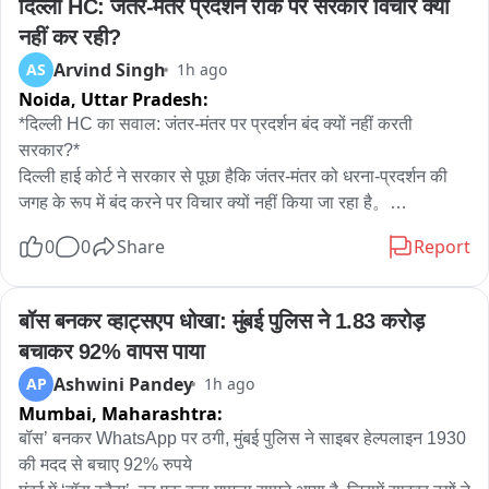
दिल्ली HC: जंतर-मंतर प्रदर्शन रोक पर सरकार विचार क्यों 
नहीं कर रही?
Arvind Singh
AS
1h ago
Noida,
Uttar Pradesh:
*दिल्ली HC का सवाल: जंतर-मंतर पर प्रदर्शन बंद क्यों नहीं करती 
सरकार?*

दिल्ली हाई कोर्ट ने सरकार से पूछा हैकि जंतर-मंतर को धरना-प्रदर्शन की 
जगह के रूप में बंद करने पर विचार क्यों नहीं किया जा रहा है。

0
0
Share
Report
जस्टिस अमित महाजन ने कहा कि मेरी व्यक्तिगत राय में जंतर-मंतर या शहर 
के बीचों-बीच प्रदर्शन नहीं होने चाहिए, क्योंकि इससे पूरे शहर को परेशानी 
होती है। विरोध-प्रदर्शनों की वजह से सड़कें जाम हो जाती हैं, एंबुलेंस की 
बॉस बनकर व्हाट्सएप धोखा: मुंबई पुलिस ने 1.83 करोड़ 
आवाजाही प्रभावित होती है और आम लोगों के कामकाज में बाधा आती है। 
बचाकर 92% वापस पाया
यह एक तरह से पूरे शहर को बंधक बनाने जैसा है।

Ashwini Pandey
AP
1h ago
Mumbai,
Maharashtra:
हालांकि, उन्होंने यह भी स्पष्ट किया कि प्रदर्शन की अनुमति देना या न देना 
सरकार का काम है। अदालत इस संबंध में कोई फैसला नहीं दे रही है।

बॉस’ बनकर WhatsApp पर ठगी, मुंबई पुलिस ने साइबर हेल्पलाइन 1930 
की मदद से बचाए 92% रुपये
