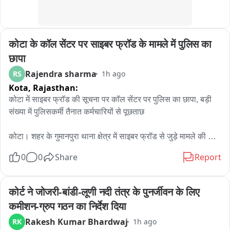
कोटा के कॉल सेंटर पर साइबर फ्रॉड के मामले में पुलिस का 
छापा
Rajendra sharma
RS
1h ago
Kota,
Rajasthan:
कोटा में साइबर फ्रॉड की सूचना पर कॉल सेंटर पर पुलिस का छापा, बड़ी 
संख्या में पुलिसकर्मी तैनात कर्मचारियों से पूछताछ

कोटा। शहर के गुमानपुरा थाना क्षेत्र में साइबर फ्रॉड से जुड़े मामले की 
सूचना के बाद पुलिस ने शॉपिंग सेंटर इलाके में संचालित एक कॉल सेंटर पर 
0
0
Share
Report
छापा मारा। शुक्रवार रात करीब 9 बजे हुई इस कार्रवाई के दौरान बड़ी संख्या 
में पुलिस अधिकारी और जवान मौके पर मौजूद रहे।

कोर्ट ने जोजरी-बांडी-लूणी नदी तंत्र के पुनर्जीवन के लिए 
जानकारी के अनुसार, साइबर फ्रॉड से जुड़े मामले की जांच के तहत पुलिस 
कमीशन-ग्रुप गठन का निर्देश दिया
टीम ने कॉल सेंटर में मौजूद कर्मचारियों से पूछताछ शुरू की। पुलिस 
Rakesh Kumar Bhardwaj
RK
1h ago
अधिकारियों ने कॉल सेंटर में संचालित गतिविधियों और कर्मचारियों की 