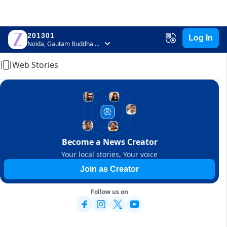
201301
Log In
Home
Noida, Gautam Buddha Nagar, Uttar Pradesh
Web Stories
Become a News Creator
Your local stories, Your voice
Join as Creator
Follow us on