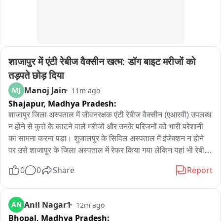
कागजों में तमाम दावे नोएडा अथॉरिटी के ग्राउंड पर फेल
शाजापुर में एंटी रेबीज वैक्सीन खत्म: डॉग बाइट मरीजों को 
तड़पते छोड़ दिया
Manoj Jain
MJ
11m ago
Shajapur,
Madhya Pradesh:
शाजापुर जिला अस्पताल में जीवनरक्षक एंटी रेबीज वैक्सीन (एआरवी) उपलब्ध 
न होने से कुत्ते के काटने वाले मरीजों और उनके परिजनों को भारी परेशानी 
का सामना करना पड़ा। शुजालपुर के सिविल अस्पताल में इंजेक्शन न होने 
पर उसे शाजापुर के जिला अस्पताल में रेफर किया गया लेकिन यहां भी रेबीज 
इंजेक्शन नहीं मिल पाया। कुत्ते, बिल्ली या अन्य संदिग्ध जानवर के काटने के 
0
0
Share
Report
बाद लगाया जाने वाला यह टीका रेबीज जैसी जानलेवा बीमारी से बचाने का 
एकमात्र प्रभावी उपाय माना जाता है, लेकिन जिला अस्पताल में इसका 
स्टॉक खत्म होने से मरीजों को बिना टीका लगाए वापस लौटना पड़ा। इससे 
Anil Nagar1
AN
12m ago
स्वास्थ्य विभाग की तैयारियों और दवा प्रबंधन पर गंभीर सवाल खड़े हो गए 
Bhopal,
Madhya Pradesh: