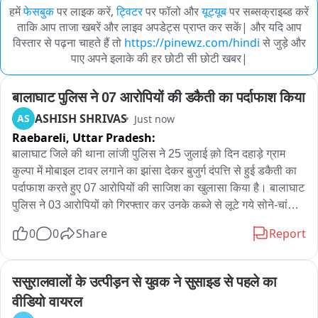
हमें
फेसबुक
पर लाइक करें,
ट्विटर
पर फॉलो और
यूट्यूब
पर सब्सक्राइब्ड करें
ताकि आप ताजा खबरें और लाइव अपडेट्स प्राप्त कर सकें| और यदि आप
विस्तार से पढ़ना चाहते हैं तो
https://pinewz.com/hindi
से जुड़े और
पाए अपने इलाके की हर छोटी सी छोटी खबर|
बालाघाट पुलिस ने 07 आरोपियों की डकैती का पर्दाफाश किया
ASHISH SHRIVAS
AS
Just now
Raebareli,
Uttar Pradesh:
बालाघाट जिले की थाना लांजी पुलिस ने 25 जुलाई क़ो दिन दहाड़े ग्राम 
कुल्पा में मोबाइल टावर लगाने का झांसा देकर बुजुर्ग दंपत्ति से हुई डकैती का 
पर्दाफाश करते हुए 07 आरोपियों की साजिश का खुलासा किया है। बालाघाट 
पुलिस ने 03 आरोपियों को गिरफ्तार कर उनके कब्जे से लूटे गये सोने-चांदी 
के जेवरात, 50 हजार रुपये नकद और वारदात में प्रयुक्त स्कूटी सहित करीब 
0
0
Share
Report
3.75 लाख रुपये का मशरुका बरामद किया है, जबकि दो को महाराष्ट्र 
पुलिस गिरफ्तार कर चुकी है। इसके अलावा अन्य दो आरोपी अभी भी फरार 
हैं। पुलिस के अनुसार विगत 25 जुलाई को चार युवक टावर लगाने के लिए 
ससुरालवालों के उत्पीड़न से युवक ने सुसाइड से पहले का 
जगह देखने के बहाने शत्रुगन लिल्हारे के घर पहुंचे। आधार कार्ड और बैंक 
वीडियो वायरल
पासबुक देखने के नाम पर घर में घुसकर उन्होंने हथियारों के बल पर वृद्ध 