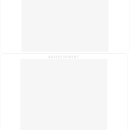
झाल्यानंतर विशाल हा रागारागात घरातून निघून गेला होता. त्यानंतर त्याचा 
शोध घेत असताना त्याने रेल्वेखाली आत्महत्या केल्याचं समोर आलं. 
विशालच्या वडिलांचं यापूर्वीच निधन झालं असून त्याच्या आईचा तो एकमेव 
आधार होता. त्याच्या आत्महत्येमुळे त्याच्या आईवर दुःखाचा डोंगर कोसळला 
आहे.

चंद्रशेखर भुयार ,बदलापूर
ADVERTISEMENT