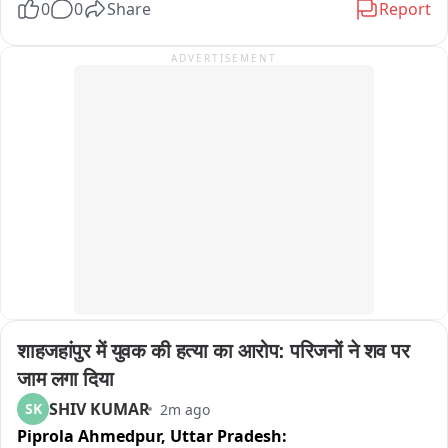
0
0
Share
Report
रायफल हाथ में लहराते , धमकी देते हुए वीडियो सोशल मीडिया पर हुआ 
ADVERTISEMENT
वायरल

वादी राजीव ने पांच दबंगों के खिलाफ थाना में दी तहरीर 

फरीदपुर थाना क्षेत्र के ग्राम ब्राहिमपुर कुंदन की घटना
शाहजहांपुर में युवक की हत्या का आरोप: परिजनों ने शव पर 
जाम लगा दिया
SHIV KUMAR
SK
2m ago
Piprola Ahmedpur,
Uttar Pradesh: