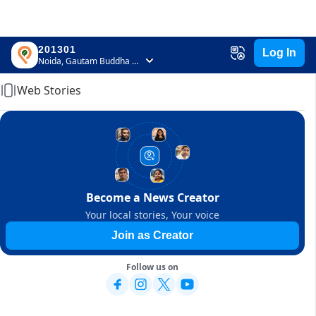
201301
Log In
Home
Noida, Gautam Buddha Nagar, Uttar Pradesh
Web Stories
Become a News Creator
Your local stories, Your voice
Join as Creator
Follow us on