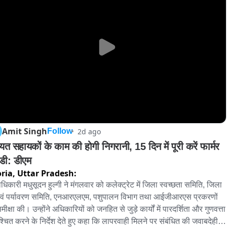
र में रखी आठ औषधियों के क्रय-विक्रय संबंधी अभिलेख प्रस्तुत करने के निर्देश 
गए।

, शर्मा मेडिकल हॉल तथा दानिश मेडिकल स्टोर पर ग्राहकों को बिक्री बिल जारी 
 किया जा रहा था। दानिश मेडिकल स्टोर पर शेड्यूल-एच1 श्रेणी की दवाओं के 
रय के लिए अनिवार्य रजिस्टर भी सुरक्षित नहीं पाया गया।

निरीक्षक ने बताया कि संदिग्ध दवाओं की जांच रिपोर्ट प्राप्त होने के बाद 
ानुसार अग्रिम विधिक कार्रवाई की जाएगी। निरीक्षण आख्या आवश्यक कार्रवाई के 
सहायक आयुक्त (औषधि), गोरखपुर मंडल, गोरखपुर को भेज दी गई है।
Amit Singh
2d ago
Follow
यत सहायकों के काम की होगी निगरानी, 15 दिन में पूरी करें फार्मर 
ी: डीएम
ria,
Uttar Pradesh:
धिकारी मधुसूदन हुल्गी ने मंगलवार को कलेक्ट्रेट में जिला स्वच्छता समिति, जिला 
वं पर्यावरण समिति, एनआरएलएम, पशुपालन विभाग तथा आईजीआरएस प्रकरणों 
ीक्षा की। उन्होंने अधिकारियों को जनहित से जुड़े कार्यों में पारदर्शिता और गुणवत्ता 
श्चित करने के निर्देश देते हुए कहा कि लापरवाही मिलने पर संबंधित की जवाबदेही 