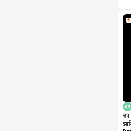
AS
उप 
झाड