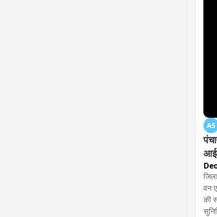
स्टो
दिए 
वहीं
नहीं
विक्
औषधि 
नियम
लिए 
AS
पंचा
आईड
Deo
जिला
वन ए
की सम
सुनि