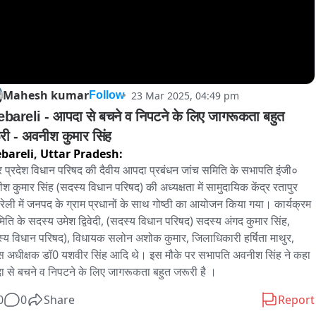
Mahesh kumar
23 Mar 2025, 04:49 pm
Follow
bareli - आपदा से बचने व निपटने के लिए जागरूकता बहुत 
री - अवनीश कुमार सिंह
bareli,
Uttar Pradesh:
तर प्रदेश विधान परिषद की दैवीय आपदा प्रबंधन जांच समिति के सभापति इंजी० 
श कुमार सिंह (सदस्य विधान परिषद) की अध्यक्षता में सामुदायिक केंद्र रतापुर 
रेली में जनपद के ग्राम प्रधानों के साथ गोष्ठी का आयोजन किया गया। कार्यक्रम 
समिति के सदस्य उमेश द्विवेदी, (सदस्य विधान परिषद) सदस्य अंगद कुमार सिंह, 
्य विधान परिषद), विधायक सलोन अशोक कुमार, जिलाधिकारी हर्षिता माथुर, 
स अधीक्षक डॉ0 यशवीर सिंह आदि थे। इस मौके पर सभापति अवनीश सिंह ने कहा 
 से बचने व निपटने के लिए जागरूकता बहुत जरूरी है ।
0
0
Share
Report