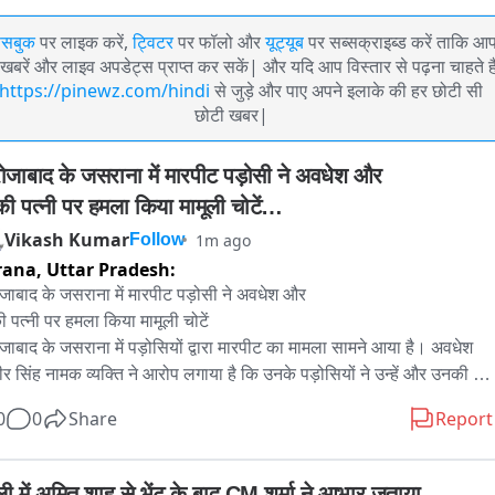
ेसबुक
पर लाइक करें,
ट्विटर
पर फॉलो और
यूट्यूब
पर सब्सक्राइब्ड करें ताकि आ
खबरें और लाइव अपडेट्स प्राप्त कर सकें| और यदि आप विस्तार से पढ़ना चाहते है
https://pinewz.com/hindi
से जुड़े और पाए अपने इलाके की हर छोटी सी
छोटी खबर|
ोजाबाद के जसराना में मारपीट पड़ोसी ने अवधेश और

ी पत्नी पर हमला किया मामूली चोटें

ोजाबाद के
Vikash Kumar
1m ago
Follow
rana,
Uttar Pradesh:
जाबाद के जसराना में मारपीट पड़ोसी ने अवधेश और

 पत्नी पर हमला किया मामूली चोटें

जाबाद के जसराना में पड़ोसियों द्वारा मारपीट का मामला सामने आया है। अवधेश 
ीर सिंह नामक व्यक्ति ने आरोप लगाया है कि उनके पड़ोसियों ने उन्हें और उनकी 
ी को गाली-गलौज कर पीटा, जिससे उन्हें मामूली चोटें आई हैं।

0
0
Share
Report
श रामवीर सिंह, जो जसराना के उगम चलिया क्षेत्र के निवासी हैं, ने अपनी शिकायत 
बताया कि बीती शाम उनके पड़ोसी गुड्डी देवी, अनिल कुमार, निर्मला देवी और सुनील 
्ली में अमित शाह से भेंट के बाद CM शर्मा ने आभार जताया