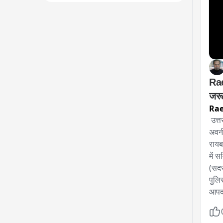
Rae
जरू
Rae
 उत्
अवनी
रायब
में 
(सदस
पुलि
आपदा