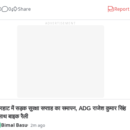
ाली-गलौज करते हुए दरवाजे पर थप्पड़ों से पीटा। उनकी पत्नी गहड़ी देवी जब उन्हें 
0
0
Share
Report
े आईं, तो आरोपियों ने उनके साथ भी मारपीट की। इस घटना में अवधेश और उनकी 
 को मामूली चोटें आई हैं।

ADVERTISEMENT
श रामवीर सिंह ने जसराना थाने में प्रभारी निरीक्षक को शिकायत पत्र सौंपकर 
ी कार्रवाई की मांग की है। उन्होंने पुलिस से मामले की रिपोर्ट दर्ज कर उचित 
रवाई करने का निवेदन किया है।
रहाट में सड़क सुरक्षा सप्ताह का समापन, ADG राजेश कुमार सिंह 
साथ बाइक रैली
Bimal Basu
2m ago