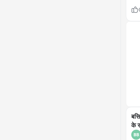
भी ग
बचान
पत्नी
अवधे
कानून
कार्
बसि
के 
BB