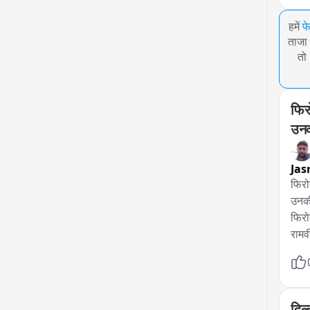
हमें
फ
ताजा 
तो
फिर
उनक
फिर
Jas
फिरो
उनकी
फिरो
रामव
पत्न
अवधे
में 
दिल