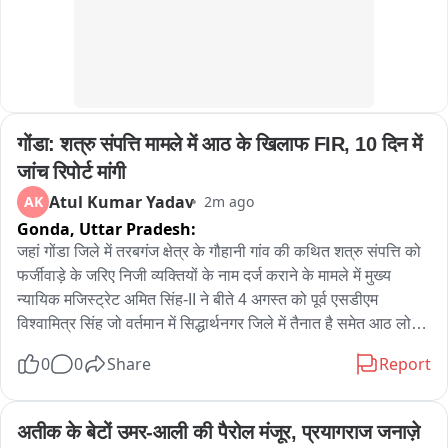
गोंडा: शत्रु संपत्ति मामले में आठ के खिलाफ FIR, 10 दिन में 
जांच रिपोर्ट मांगी
Atul Kumar Yadav
AK
2m ago
Gonda,
Uttar Pradesh:
जहां गोंडा जिले में तरबगंज क्षेत्र के गौहानी गांव की कथित शत्रु संपत्ति को 
फर्जीवाड़े के जरिए निजी व्यक्तियों के नाम दर्ज कराने के मामले में मुख्य 
न्यायिक मजिस्ट्रेट अमित सिंह-II ने बीते 4 अगस्त को पूर्व एसडीएम 
विश्वामित्र सिंह जो वर्तमान में सिद्धार्थनगर जिले में तैनात है समेत आठ लोगों 
के खिलाफ एफआईआर दर्ज कर विवेचना कराने का आदेश दिया है। जिसकी 
0
0
Share
Report
कॉपी आज शुक्रवार देर शाम 6 बजे सामने आई है। न्यायालय ने थाना 
तरबगंज पुलिस को मुकदमा दर्ज कर 10 दिन के भीतर जांच रिपोर्ट प्रस्तुत 
करने के निर्देश दिए हैं। गौहानी गांव निवासी अजय कुमार पांडेय और राजू 
अतीक के बेटों उमर-आली की पैरोल मंजूर, प्रयागराज जनाज़े 
सिंह की ओर से न्यायालय में दिए गए प्रार्थना पत्र में आरोप लगाया गया था 