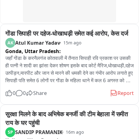
गोंडा सिपाही पर दहेज-धोखाधड़ी समेत कई आरोप, केस दर्ज
Atul Kumar Yadav
AK
15m ago
Gonda,
Uttar Pradesh:
जहाँ गोंडा के करनैलगंज कोतवाली में तैनात सिपाही रवि प्रकाश पर उसकी 
ही पत्नी ने शादी का झांसा देकर शोषण इसके बाद कोर्ट मैरिज,धोखाधड़ी,दहेज 
उत्पीड़न,मारपीट और जान से मारने की धमकी देने का गंभीर आरोप लगाते हुए 
सिपाही पति समेत 6 लोगों पर गोंडा के महिला थाने में कल 6 अगस्त को 
मुकदमा दर्ज करवाया है। पीड़िता की तहरीर पर पुलिस ने मामला दर्ज कर 
0
0
Share
Report
जांच शुरू कर दी है इस पूरे प्रकरण की जांच उप-निरीक्षक तशरीफ अहमद 
को सौंपी गई है। सिपाही पति रवि प्रकाश पर मुकदमा दर्ज होने के बाद गोंडा 
पुलिस प्रशासन में भी हड़कंप मचा हुआ है। सीतापुर जिले के हरगांव थाना 
सुरक्षा मिलने के बाद अभिषेक बनर्जी की टीम बेहाला में समीत 
क्षेत्र की रहने वाली पीड़िता के अनुसार वर्ष 2020 में उसकी मुलाकात 
राय के घर पहुंची
लखीमपुर खीरी के मोहम्मदबाद निवासी रविप्रकाश से हुई थी। आरोप है कि 
SANDIP PRAMANIK
SP
16m ago
रविप्रकाश ने शादी का झांसा देकर पीड़िता के साथ शारीरिक संबंध बनाए। 