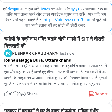
हमें
फेसबुक
पर लाइक करें,
ट्विटर
पर फॉलो और
यूट्यूब
पर सब्सक्राइब्ड करें
ताकि आप ताजा खबरें और लाइव अपडेट्स प्राप्त कर सकें| और यदि आप
विस्तार से पढ़ना चाहते हैं तो
https://pinewz.com/hindi
से जुड़े और
पाए अपने इलाके की हर छोटी सी छोटी खबर|
चमोली के बद्रीनाथ मंदिर चढ़ावे चोरी मामले में SIT ने तीसरी 
गिरफ्तारी की
PUSHKAR CHAUDHARY
PC
Just now
Jokhanalagga Bura,
Uttarakhand:
चमोली: श्री बद्रीनाथ धाम में चढ़ावा चोरी के बहुचर्चित मामले में एसआईटी ने 
एक और बड़ी कार्रवाई करते हुए तीसरी गिरफ्तारी कर ली है. इस मामले में जेपी 
कंपनी के लाइजनिंग अधिकारी मनोज कुमार को गिरफ्तार किया गया है. एसपी 
सुरजीत सिंह पंवार ने बताया कि गिरफ्तार आरोपी मनोज कुमार, पुत्र स्व. 
स्वरूप चंद, वार्ड नंबर 03, नूरपुर, जिला कांगड़ा (हिमाचल प्रदेश) का 
0
0
Share
Report
निवासी है. बताया जा रहा है कि मनोज कुमार का बद्रीनाथ मंदिर में अक्सर 
आना-जाना रहता था और वह कई बार चढ़ावा गिनने की प्रक्रिया में भी बैठता 
था. एसआईटी जांच के दौरान सामने आए सीसीटीवी फुटेज में मनोज कुमार 
उदयपुर में बदमाशों ने घर के बाहर तोड़फोड़, महिला गंभीर 