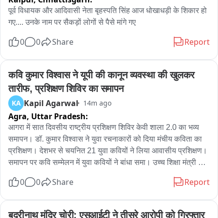
पूर्व विधायक और आदिवासी नेता बृहस्पति सिंह आज धोखाधड़ी के शिकार हो 
गए.... उनके नाम पर सैकड़ों लोगों से पैसे मांगे गए
0
0
Share
Report
कवि कुमार विश्वास ने यूपी की कानून व्यवस्था की खुलकर 
तारीफ, प्रशिक्षण शिविर का समापन
Kapil Agarwal
KA
14m ago
Agra,
Uttar Pradesh:
आगरा में सात दिवसीय राष्ट्रीय प्रशिक्षण शिविर केवी शाला 2.0 का भव्य 
समापन। डॉ. कुमार विश्वास ने युवा रचनाकारों को दिया मंचीय कविता का 
प्रशिक्षण। देशभर से चयनित 21 युवा कवियों ने लिया आवासीय प्रशिक्षण। 
समापन पर कवि सम्मेलन में युवा कवियों ने बांधा समा। उच्च शिक्षा मंत्री 
योगेंद्र उपाध्याय ने कार्यक्रम में की शिरकत। कुमार विश्वास ने यूपी की 
0
0
Share
Report
कानून व्यवस्था की खुलकर सराहना की। बोले- अपराधियों में कानून का डर, 
व्यवस्था पहले से बेहतर। कहा- कवि किसी सरकार का प्रवक्ता नहीं होता। 
सरकार अच्छा करेगी तो तारीफ, गलत करेगी तो खुलकर विरोध करेंगे। 
बद्रीनाथ मंदिर चोरी: एसआईटी ने तीसरे आरोपी को गिरफ्तार 