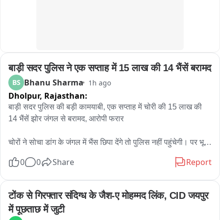
ট্রাফিক আইন মেনে চলার জন্য সচেতন করা হচ্ছে। ট্রাফিক পুলিশের এই অভিনব 
উদ্যোগ দেখতে তেমাথানি বাজার এলাকায় ভিড় জমে যায়। 많은 ব্যক্তি মোবাইল 
ফোনে গোটা সচেতনতা কর্মসূচির ভিডিও ও ছবি তুলে রাখেন। কারও মুখে হাসি, কেউ 
আবার হাততালি দিয়ে ট্রাফিক পুলিশের উদ্যোগকে স্বাগত জানান। সাধারণ মানুষের 
একাংশের মতে, শুধুমাত্র আইন প্রয়োগ বা জরিমানার মাধ্যমে নয়, এমন অভিনব ও 
बाड़ी सदर पुलिस ने एक सप्ताह में 15 लाख की 14 भैंसें बरामद
নাটকীয় পদ্ধতিতে সচেতনতার বার্তা মানুষের কাছে পৌঁছে দিলে তার প্রভাব আরও 
বেশি হতে পারে। পথ নিরাপত্তা সপ্তাহে সবং ও পিংলা পুলিশের এই উদ্যোগ যেন 
Bhanu Sharma
BS
1h ago
হাসির আড়ালে একটি কঠিন বার্তাই দিয়ে গেল হেলমেট ও সিটবেল্ট এড়িয়ে চলা মানেই 
Dholpur,
Rajasthan:
নিজের জীবনকে ঝুঁкির মুখে ঠেলে দেওয়া। তাই রাস্তায় বেরোনোর আগে নিয়ম 
बाड़ी सदर पुलिस की बड़ी कामयाबी, एक सप्ताह में चोरी की 15 लाख की 
মানুন, সতর্ক থাকুন এবং নিরাপদে বাড়ি ফিরুন。
14 भैंसें झोर जंगल से बरामद, आरोपी फरार

चोरों ने सोचा डांग के जंगल में भैंस छिपा देंगे तो पुलिस नहीं पहुंचेगी। पर भूल 
गए ये बाड़ी सदर पुलिस है - तकनीक और हौसले से एक हफ्ते में 15 लाख की 
0
0
Share
Report
भैंसें भी ढूंढ निकालीं।

बाड़ी। बाड़ी सदर थाना पुलिस ने मेहनत और मुस्तैदी से करीब एक सप्ताह 
टोंक से गिरफ्तार संदिग्ध के जैश-ए मोहम्मद लिंक, CID जयपुर 
पहले हुई भैंस चोरी की सनसनीखेज वारदात का खुलासा कर दिया है। पुलिस 
में पूछताछ में जुटी
टीम ने झोर गांव के घने जंगल और दुर्गम डांग क्षेत्र में दबिश देकर 15 लाख 