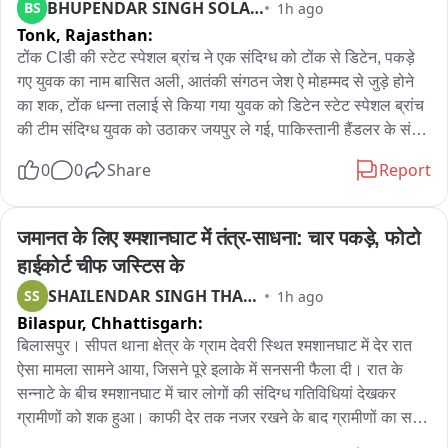
BHUPENDAR SINGH SOLANKI
BS
1h ago
रुपये कीमत की 14 भैंसें सुरक्षित बरामद कर ली हैं। हालांकि घने जंगल और 
Tonk,
Rajasthan:
अंधेरे का फायदा उठाकर आरोपी मौके से फरार होने में कामयाब रहे, जिनकी 
तलाश के लिए पुलिस ने विशेष टीमें गठित की हैं।

टोंक CIडी की स्टेट स्पेशल ब्रांच ने एक संदिग्ध को टोंक से डिटेन, पकड़े 
गए युवक का नाम बासित अली, आतंकी संगठन जेश ऐ मोहम्मद से जुड़े होने 
थाना प्रभारी मोहर सिंह ने बताया कि 1 अगस्त 2026 की रात करीब 1:30 
का शक, टोंक धन्ना तलाई से किया गया युवक को डिटेन स्टेट स्पेशल ब्रांच 
बजे मोतीकोटरा निवासी देशराज पुत्र, कल्लू पुत्र और राकेश गुर्जर सहित 5-
की टीम संदिग्ध युवक को उठाकर जयपुर ले गई, पाकिस्तानी हैंडलर के संपर्क 
6 अज्ञात लोगों द्वारा जमूरा गांव के एक बाड़े से भैंस चोरी करने की शिकायत 
में बताया जा रहा है पकड़ा गया युवक, देश विरोधी गतिविधियो में लिप्त बताया 
0
0
Share
Report
मिली थी। पीड़ित परिवार के अनुसार सुबह करीब 4 बजे जब वे बाड़े पर पहुंचे 
जा रहा  पकड़ा गया युवक, जयपुर में पूछताछ जारी
तो वहां ताला टूटा हुआ था और 14 भैंसें गायब थीं। परिजनों ने आसपास के 
क्षेत्र में काफी तलाश की लेकिन कोई सुराग हाथ नहीं लगा। इसके बाद 
जमानत के लिए श्मशानघाट में तंत्र-साधना: चार पकड़े, फोटो 
पीड़ितों ने बाड़ी सदर थाने पहुंचकर मामला दर्ज कराया।

हाईकोर्ट चीफ जस्टिस के
SHAILENDAR SINGH THAKUR
SS
1h ago
मामले की गंभीरता को देखते हुए SP के निर्देश पर चोरी गई भैंसों की बरामदगी 
Bilaspur,
Chhattisgarh:
और आरोपियों की धरपकड़ के लिए एक विशेष टीम गठित की गई। टीम में 
थाना प्रभारी मोहर सिंह के साथ हेड कांस्टेबल अशोक मीणा और अन्य 
बिलासपुर। सीपत थाना क्षेत्र के ग्राम देवरी स्थित श्मशानघाट में देर रात 
जवानों को शामिल किया गया। टीम ने सबसे पहले घटनास्थल का बारीकी से 
ऐसा मामला सामने आया, जिसने पूरे इलाके में सनसनी फैला दी। रात के 
निरीक्षण किया और वहां से तकनीकी साक्ष्य जुटाए। साथ ही इलाके के 
सन्नाटे के बीच श्मशानघाट में चार लोगों की संदिग्ध गतिविधियां देखकर 
मुखबिर तंत्र को सक्रिय कर संदिग्धों पर नजर रखी गई।

ग्रामीणों को शक हुआ। काफी देर तक नजर रखने के बाद ग्रामीणों का समूह 
मौके पर पहुंचा तो चारों वहां से भागने लगे। ग्रामीणों ने पीछा किया और एक 