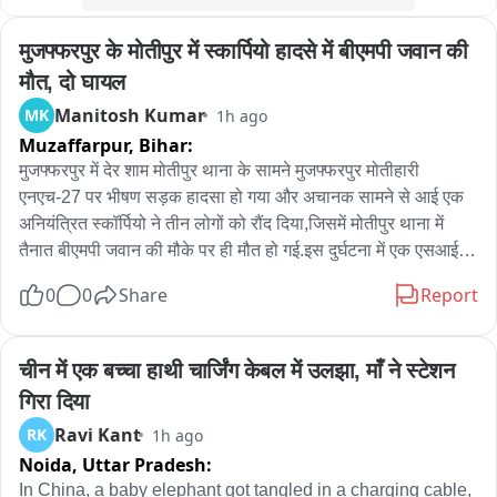
मुजफ्फरपुर के मोतीपुर में स्कार्पियो हादसे में बीएमपी जवान की 
मौत, दो घायल
Manitosh Kumar
MK
1h ago
Muzaffarpur,
Bihar:
मुजफ्फरपुर में देर शाम मोतीपुर थाना के सामने मुजफ्फरपुर मोतीहारी 
एनएच-27 पर भीषण सड़क हादसा हो गया और अचानक सामने से आई एक 
अनियंत्रित स्कॉर्पियो ने तीन लोगों को रौंद दिया,जिसमें मोतीपुर थाना में 
तैनात बीएमपी जवान की मौके पर ही मौत हो गई.इस दुर्घटना में एक एसआई 
समेत दो लोग गंभीर रूप से घायल हो गए.घटना के बाद मौके पर अफरा तफरी 
0
0
Share
Report
मच गई और घायलों को तत्काल ईलाज के लिए अस्पताल में भर्ती कराया गया 
है.मृतक बीएमपी जवान की पहचान भार्गव भूषण के रूप में हुई है,जो मोतीपुर 
थाना में तैनात था.वहीं घायलों में मोतीपुर थाना में पदस्थापित एसआई धर्मेंद्र 
चीन में एक बच्चा हाथी चार्जिंग केबल में उलझा, माँ ने स्टेशन 
कुमार और स्थानीय दुकानदार विनोद कुमार पटेल शामिल हैं.दोनों घायलों को 
गिरा दिया
तत्काल इलाज के लिए अस्पताल ले जाया गया, जहां उनकी हालत नाजुक 
Ravi Kant
RK
1h ago
बताई जा रही है.

Noida,
Uttar Pradesh:
घटना की सूचना मिलते ही पुलिस मौके पर पहुंच कर कारवाई सुरु कर दी 
In China, a baby elephant got tangled in a charging cable, 