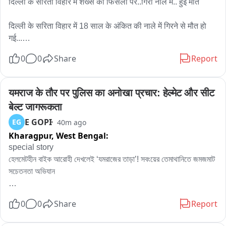
दिल्ली के सरिता विहार में शख्स का फिसला पैर..गिरा नाले में.. हुई मौत

दिल्ली के सरिता विहार में 18 साल के अंकित की नाले में गिरने से मौत हो 
गई...

7 अगस्त की शाम को अंकित नोएडा से अपने घर भीम कॉलोनी अली विहार 
0
0
Share
Report
जा रहा था..तभी नाले की पुलिया को क्रोस करने के बाद.. पानी का फ्लो 
ज्यादा था..अंकित को लगा वो निकल जाएगा.. लेकिन उसका पैर फिसला और 
वो नाले में पानी के बहाव के साथ बह गया..
यमराज के तौर पर पुलिस का अनोखा प्रचार: हेल्मेट और सीट 
बेल्ट जागरूकता
E GOPI
EG
40m ago
Kharagpur,
West Bengal:
special story 

হেলমেটহীন বাইক আরোহী দেখলেই ‘যমরাজের তাড়া’! সবংয়ের তেমাথানিতে জমজমাট 
সচেতনতা অভিযান

ই গোপী: রাস্তায় বেরিয়েছেন, কিন্তু মাথায় নেই হেলমেট? কিংবা গাড়িতে উঠেছেন, 
0
0
Share
Report
অথচ সিটবেল্ট বাঁধেননি? সাবধান! এবার আপনাকে থামাতে রাস্তায় হাজির স্বয়ং 
যমরাজ, সঙ্গে আবার হিসেবের খাতা হাতে চিত্রগুপ্ত। তবে প্রাণ নিতে নয়, প্রাণ 