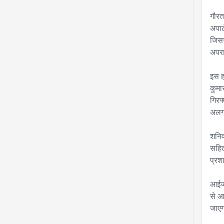
गौरत
अपार
जिसस
अपरा
इस ह
कुमा
गिरफ
अलग-
शनिव
सहित
प्रश
आईजी
से आ
जाएग