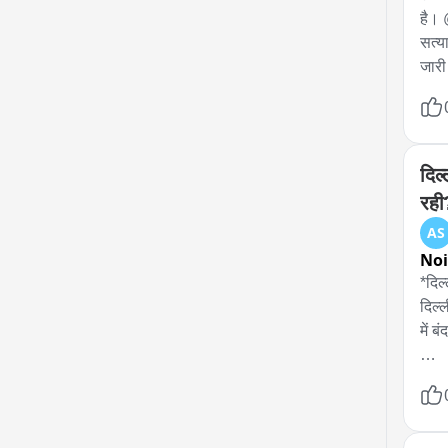
है। 
सत्य
जारी
प्रा
साथि
दिल
रही
AS
No
*दिल
दिल्
में ब
जस्ट
बीच 
प्रदर