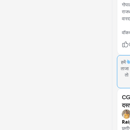
गोपा
राजध
वारद
वॉकथ
हमें
फ
ताजा 
तो
CGP
दस्
Rai
छत्ती