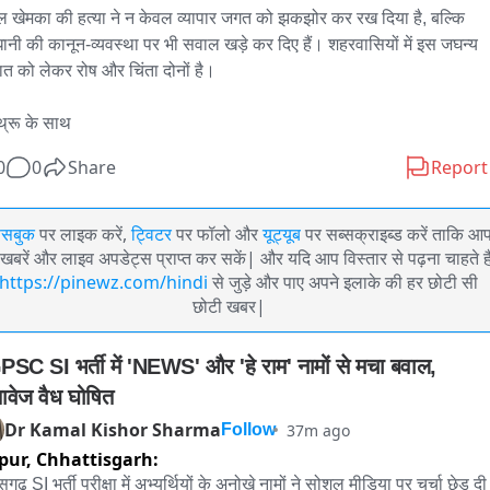
ल खेमका की हत्या ने न केवल व्यापार जगत को झकझोर कर रख दिया है, बल्कि 
ानी की कानून-व्यवस्था पर भी सवाल खड़े कर दिए हैं। शहरवासियों में इस जघन्य 
ात को लेकर रोष और चिंता दोनों है।

्रू के साथ
0
0
Share
Report
ेसबुक
पर लाइक करें,
ट्विटर
पर फॉलो और
यूट्यूब
पर सब्सक्राइब्ड करें ताकि आ
खबरें और लाइव अपडेट्स प्राप्त कर सकें| और यदि आप विस्तार से पढ़ना चाहते है
https://pinewz.com/hindi
से जुड़े और पाए अपने इलाके की हर छोटी सी
छोटी खबर|
SC SI भर्ती में 'NEWS' और 'हे राम' नामों से मचा बवाल, 
तावेज वैध घोषित
Dr Kamal Kishor Sharma
37m ago
Follow
pur,
Chhattisgarh:
सगढ़ SI भर्ती परीक्षा में अभ्यर्थियों के अनोखे नामों ने सोशल मीडिया पर चर्चा छेड़ दी 