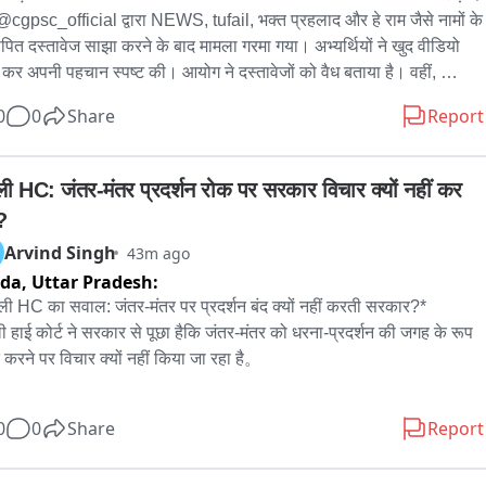
@cgpsc_official द्वारा NEWS, tufail, भक्त प्रहलाद और हे राम जैसे नामों के 
ापित दस्तावेज साझा करने के बाद मामला गरमा गया। अभ्यर्थियों ने खुद वीडियो 
 कर अपनी पहचान स्पष्ट की। आयोग ने दस्तावेजों को वैध बताया है। वहीं, 
रंभिक परीक्षा में सफल हुए NEWS, HeyRam, SpaceRani समेत सभी 
0
0
Share
Report
यों को अब मेंस की तैयारी के लिए शुभकामनाएं मिल रही हैं।
्ली HC: जंतर-मंतर प्रदर्शन रोक पर सरकार विचार क्यों नहीं कर 
?
Arvind Singh
43m ago
ida,
Uttar Pradesh:
्ली HC का सवाल: जंतर-मंतर पर प्रदर्शन बंद क्यों नहीं करती सरकार?*

ली हाई कोर्ट ने सरकार से पूछा हैकि जंतर-मंतर को धरना-प्रदर्शन की जगह के रूप 
ंद करने पर विचार क्यों नहीं किया जा रहा है。

िस अमित महाजन ने कहा कि मेरी व्यक्तिगत राय में जंतर-मंतर या शहर के बीचों-
0
0
Share
Report
प्रदर्शन नहीं होने चाहिए, क्योंकि इससे पूरे शहर को परेशानी होती है। विरोध-
्शनों की वजह से सड़कें जाम हो जाती हैं, एंबुलेंस की आवाजाही प्रभावित होती है 