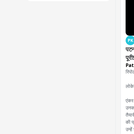
PK
पटना
पूरी
Pa
रिपोर
लोके
एंकर
उनका
तैया
की प
उन्हे