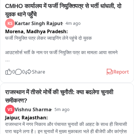
CMHO कार्यालय में फर्जी नियुक्तिपत्र से भर्ती धांधली, दो 
शामिल हैं. चारों आरोपियों को न्यायालय में पेश कर रिमांड पर भेजने की तैयारी 
युवक थाने पहुँचे
है ताकि गैंग के नेटवर्क और अन्य राज्यों में کی गई चोरी का खुलासा हो सके.
Kartar Singh Rajput
KS
4m ago
Morena,
Madhya Pradesh:
फर्जी नियुक्ति पत्र लेकर ज्वाइनिंग लेने पहुंचे दो युवक

आउटसोर्स भर्ती के नाम पर फर्जी नियुक्ति पत्र का मामला आया सामने

दो युवक CMHO कार्यालय में नियुक्ति पत्र के आधार पर ज्वाइनिंग करने 
0
0
Share
Report
पहुंचे

CMHO डॉ. एम एस सागर ने नियुक्ति पत्र देखते ही पुलिस को दी सूचना

राजस्थान में तीसरे मोर्चे की चुनौती: क्या बदलेगा चुनावी 
समीकरण?
जांच में नियुक्ति पत्र पर CMHO के हस्ताक्षर नहीं मिले, पत्र निकला फर्जी

Vishnu Sharma
VS
5m ago
Jaipur,
Rajasthan:
श्योपुर जिले के विजयपुर निवासी संतोष अपने साथी के साथ पहुंचा था 
CMHO कार्यालय

राजस्थान में नगर निकाय और पंचायत चुनावों की आहट के साथ ही सियासी 
पारा चढ़ने लगा है। इन चुनावों में मुख्य मुकाबला भले ही बीजेपी और कांग्रेस 