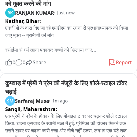
को मुक्त करने की मांग
RANJAN KUMAR
RK
Just now
Katihar,
Bihar:
एनजीओ के द्वारा दिए जा रहे एमडीएम का खाना से प्रधानाध्यापक को किया 
जाए मुक्त -- ग्रामीणों की मांग 

रसोईया से गर्म खाना पकाकर बच्चों को खिलाया जाए

0
0
Share
Report
शिक्षा विभाग एवं जिला पदाधिकारी से अपील किए कि एनजीओ के द्वारा तैयार 
घटिया खाना विद्यालय को नहीं भेजे 

कुपवाड़ में प्रेमी ने प्रेम की मंजूरी के लिए शोले-स्टाइल टॉवर 
आरोप -- मध्यान भोजन खाने के समय 70% बच्चे अपने घर भोजन खाने के 
चढ़ाई
लिए चले जाते हैं, 10% बच्चे घर से लाए टिफिन का खाना खाते हैं, शेष 15 
Sarfaraj Musa
SM
1m ago
से 20% बच्चे ही एमडीएम का खाना खाते

Sangli,
Maharashtra:
कटिहार जिला के मनसाही प्रखंड क्षेत्र के फुलहारा पंचायत के उत्क्रमित 
एक प्रेमी ने प्रेम के होकार के लिए मोबाइल टावर पर चढ़कर शोले स्टाइल 
मध्य विद्यालय, लहसा में फुलहारा पंचायत के पंचायत समिति सदस्य मिथलेश 
किया. घटना कुपवाड के स्वामी मळा में हुई. प्रेमिका की होकार मिलने तक 
कुमार सिंह एवं ग्रामीणों के द्वारा विद्यालय में दिए जा रहे एनजीओ के द्वारा 
उसने टावर पर चढ़ना जारी रखा और नीचे नहीं उतरा. लगभग एक घंटे तक 