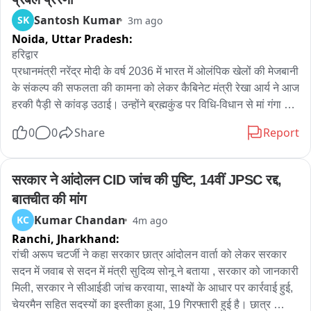
Santosh Kumar
SK
3m ago
Noida,
Uttar Pradesh:
हरिद्वार

प्रधानमंत्री नरेंद्र मोदी के वर्ष 2036 में भारत में ओलंपिक खेलों की मेजबानी 
के संकल्प की सफलता की कामना को लेकर कैबिनेट मंत्री रेखा आर्य ने आज 
हरकी पैड़ी से कांवड़ उठाई। उन्होंने ब्रह्मकुंड पर विधि-विधान से मां गंगा का 
पूजन कर गंगाजल ग्रहण किया और ऋषिकेश स्थित वीरभद्र महादेव मंदिर 
0
0
Share
Report
के लिए रवाना हुईं।

इस अवसर पर अखिल भारतीय अखाड़ा परिषद के अध्यक्ष श्रीमहंत 
रविंद्रपुरी, महामंत्री श्रीमहंत हरिगिरि समेत कई संत-महात्मा मौजूद रहे। 
सरकार ने आंदोलन CID जांच की पुष्टि, 14वीं JPSC रद्द, 
रेखा आर्य ने कहा कि वह मां गंगा का आशीर्वाद लेने आई हैं।भारत में 2036 
बातचीत की मांग
ओलंपिक कराने के प्रधानमंत्री के संकल्प की सिद्धि और सफलता की 
Kumar Chandan
KC
4m ago
कामना के साथ उन्होंने कांवड़ उठाई है।श्रीमहंत रविंद्रपुरी ने इसे सराहनीय 
Ranchi,
Jharkhand:
पहल बताते हुए कहा कि कांवड़ संकल्प, श्रद्धा और सेवा का प्रतीक है। संतों 
ने इसे महिला शक्ति और राष्ट्रीय संकल्प का अनूठा संगम बताया।22 
रांची अरूप चटर्जी ने कहा सरकार छात्र आंदोलन वार्ता को लेकर सरकार 
किलोमीटर लंबी इस पैदल कांवड़ यात्रा में संतों के अलावा खिलाड़ी, युवा, 
सदन में जवाब से सदन में मंत्री सुदिव्य सोनू ने बताया , सरकार को जानकारी 
खेल प्रेमी और आमजन भी शामिल हैं। खेल मंत्री आर्या की यह दूसरी कांवड़ 
मिली, सरकार ने सीआईडी जांच करवाया, साक्ष्यों के आधार पर कार्रवाई हुई, 
यात्रा है। इससे पहले 26 जुलाई 2022 को भी वह सावन माह की 
चेयरमैन सहित सदस्यों का इस्तीका हुआ, 19 गिरफ्तारी हुई है। छात्र 