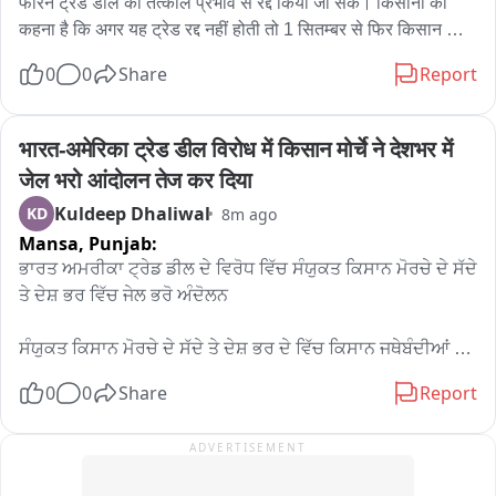
फॉरेन ट्रेड डील को तत्काल प्रभाव से रद्द किया जा सके। किसानों का 
कहना है कि अगर यह ट्रेड रद्द नहीं होती तो 1 सितम्बर से फिर किसान 
आंदोलन शुरू किया जाएगा और चंडीगढ़ के ब्रूहां पर पक्का धरना लग 
0
0
Share
Report
जाएगा।
भारत-अमेरिका ट्रेड डील विरोध में किसान मोर्चे ने देशभर में 
जेल भरो आंदोलन तेज कर दिया
Kuldeep Dhaliwal
KD
8m ago
Mansa,
Punjab:
ਭਾਰਤ ਅਮਰੀਕਾ ਟ੍ਰੇਡ ਡੀਲ ਦੇ ਵਿਰੋਧ ਵਿੱਚ ਸੰਯੁਕਤ ਕਿਸਾਨ ਮੋਰਚੇ ਦੇ ਸੱਦੇ 
ਤੇ ਦੇਸ਼ ਭਰ ਵਿੱਚ ਜੇਲ ਭਰੋ ਅੰਦੋਲਨ

ਸੰਯੁਕਤ ਕਿਸਾਨ ਮੋਰਚੇ ਦੇ ਸੱਦੇ ਤੇ ਦੇਸ਼ ਭਰ ਦੇ ਵਿੱਚ ਕਿਸਾਨ ਜਥੇਬੰਦੀਆਂ 
ਅਤੇ ਟਰੇਡ ਜਥੇਬੰਦੀਆਂ ਵੱਲੋਂ ਕੇਂਦਰ ਸਰਕਾਰ ਦੇ ਖਿਲਾਫ ਭਾਰਤ ਅਮਰੀਕਾ 
0
0
Share
Report
ਟ੍ਰੇਡ ਡੀਲ ਦੇ ਵਿਰੋਧ ਵਿੱਚ ਕੇਂਦਰ ਸਰਕਾਰ ਦੇ ਖਿਲਾਫ ਰੋਸ ਪ੍ਰਦਰਸ਼ਨ 
ਕੀਤਾ ਗਿਆ।

ADVERTISEMENT
ਵੀਓ: ਭਾਰਤ ਅਮਰੀਕਾ ਟ੍ਰੇਡ ਡੀਲ ਦੇ ਰੋਸ ਵਜੋਂ ਦੇਸ਼ ਭਰ ਦੇ ਵਿੱਚ ਸੰਯੁਕਤ 