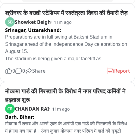
श्रीनगर के बख्शी स्टेडियम में स्वतंत्रता दिवस की तैयारी तेज़
Showket Beigh
SB
11m ago
Srinagar,
Uttarakhand:
Preparations are in full swing at Bakshi Stadium in 
Srinagar ahead of the Independence Day celebrations on 
August 15.

The stadium is being given a major facelift as 
arrangements are underway for the main ceremonial 
0
0
Share
Report
programme, including flag hoisting, the parade, cultural 
performances and other events.

The venue and its surrounding areas are being decorated 
मोकामा गार्ड की गिरफ्तारी के विरोध में नगर परिषद कर्मियों ने 
with Tricolour flags and Independence Day-themed 
हड़ताल शुरू
decorations, giving Bakshi Stadium a festive national-
CHANDAN RAI
CR
11m ago
colour look.

Barh,
Bihar:
Security arrangements have also been significantly 
strengthened around the stadium. J&K Police, CRPF, BSF 
मोकामा में शराब और आर्म्स एक्ट के आरोपी एक गार्ड की गिरफ्तारी के विरोध 
and SOG personnel are being deployed as part of the 
में हंगामा मच गया है। रंजन कुमार मोकामा नगर परिषद में गार्ड की ड्यूटी 