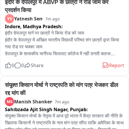
इंदौर के देपालपुर में ABVP के छात्रों ने रोड जाम कर 
प्रदर्शन किया
Yatnesh Sen
YS
7m ago
Indore,
Madhya Pradesh:
इंदौर देपालपुर मार्ग पर छात्रों ने किया रोड को जाम

इंदौर के देपालपुर में अखिल भारतीय विद्यार्थी परिषद संग छात्रों द्वारा किया 
गया रोड पर चक्का जाम

देपालपुर के शासकीय भागीरथ सिलावट कॉलेज में नहीं लगती क्लास

कॉलेज परिसर और आसपास होती है नशाखोरी बोले छात्र

0
0
Share
Report
छात्र छात्राओं का आरोप नहीं लगती नियमित क्लास

युवती करती हे अपने आप को असहज महसूस

कॉलेज में एम ए, एम कॉम सहित अन्य सब्जेक्ट की मांग को लेकर प्रदर्शन
संयुक्त किसान मोर्चा ने राष्ट्रपति को मांग पत्र भेजकर डील 
रद्द मांग की
Manish Shanker
MS
7m ago
Sahibzada Ajit Singh Nagar,
Punjab:
संयुक्त किसान मोर्चा के नेतृत्व में आज पूरे भारत में केंद्र सरकार की नीति के 
खिलाफ किसानों ने राष्ट्रपति के नाम मांग पत्र सौंपा ताकि अमेरिका के साथ 