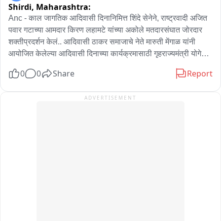
Shirdi,
Maharashtra:
Anc - काल जागतिक आदिवासी दिनानिमित्त शिंदे सेनेने, राष्ट्रवादी अजित 
पवार गटाच्या आमदार किरण लहामटे यांच्या अकोले मतदारसंघात जोरदार 
शक्तीप्रदर्शन केलं.. आदिवासी ठाकर समाजाचे नेते मारुती मेंगाळ यांनी 
आयोजित केलेल्या आदिवासी दिनाच्या कार्यक्रमासाठी गृहराज्यमंत्री योगेश 
कदम, खासदार भाऊसाहेब वाकचौरे, आमदार अमोल खताळ यांनी हजेरी 
0
0
Share
Report
लावली.. यावेळी अकोले शहरातून काढण्यात आलेल्या भव्य रॅलीत हजारो 
आदिवासी बांधव सहभागी झाले होते.. हे शक्ती प्रदर्शन म्हणजे आगामी 
ADVERTISEMENT
निवडणुकांमध्ये अकोले तालुक्यात, शिंदेंची शिवसेना आणि राष्ट्रवादी अजित 
पवार गटातील राजकीय संघर्षाची नांदी मानली जात आहे..