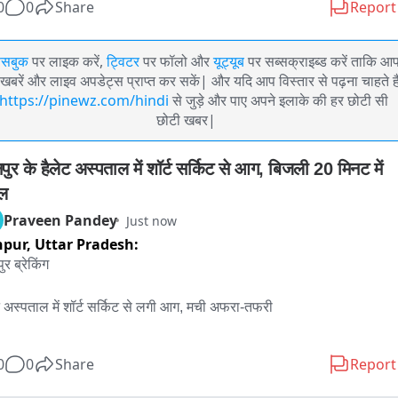
0
0
Share
Report
ेसबुक
पर लाइक करें,
ट्विटर
पर फॉलो और
यूट्यूब
पर सब्सक्राइब्ड करें ताकि आ
खबरें और लाइव अपडेट्स प्राप्त कर सकें| और यदि आप विस्तार से पढ़ना चाहते है
https://pinewz.com/hindi
से जुड़े और पाए अपने इलाके की हर छोटी सी
छोटी खबर|
ुर के हैलेट अस्पताल में शॉर्ट सर्किट से आग, बिजली 20 मिनट में 
ल
Praveen Pandey
Just now
npur,
Uttar Pradesh:
र ब्रेकिंग

ट अस्पताल में शॉर्ट सर्किट से लगी आग, मची अफरा-तफरी

वीएम मेडिकल कॉलेज से संबद्ध अस्पताल के वार्ड 5 और 6 के बीच गैलरी में भड़की 
0
0
Share
Report
री।
