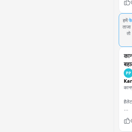
हमें
फ
ताजा 
तो
कानप
बहा
PP
Ka
कानपु
हैले
जीएस
चिंगा