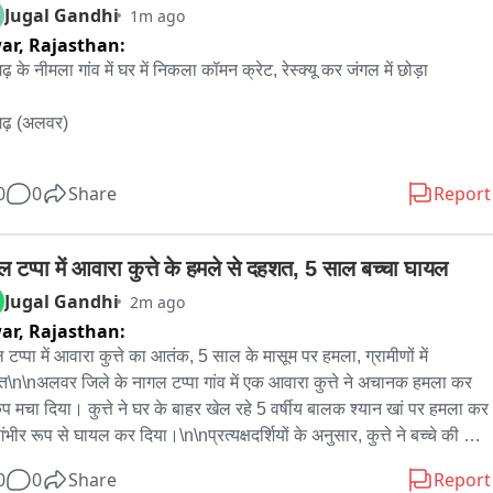
Jugal Gandhi
1m ago
ar,
Rajasthan:
़ के नीमला गांव में घर में निकला कॉमन क्रेट, रेस्क्यू कर जंगल में छोड़ा

ढ़ (अलवर)

ढ़ के समीपवर्ती ग्राम नीमला में शुक्रवार सुबह एक मकान में रखे ईंधन के बीच 
0
0
Share
Report
ला कॉमन क्रेट सांप दिखाई देने से परिवार में हड़कंप मच गया। घबराए परिजनों ने 
 सर्प रेस्क्यू टीम को सूचना दी。

ल टप्पा में आवारा कुत्ते के हमले से दहशत, 5 साल बच्चा घायल
ा मिलते ही रेस्क्यू टीम के सदस्य सोनू मौके पर पहुंचे और करीब चार फुट लंबे इस 
Jugal Gandhi
2m ago
ाक सांप को सावधानीपूर्वक पकड़कर सुरक्षित रेस्क्यू किया। बाद में सांप को 
ar,
Rajasthan:
 में छोड़ दिया गया।

टप्पा में आवारा कुत्ते का आतंक, 5 साल के मासूम पर हमला, ग्रामीणों में 
\n\nअलवर जिले के नागल टप्पा गांव में एक आवारा कुत्ते ने अचानक हमला कर 
्यू टीम के सोनू ने बताया कि कॉमन क्रेट भारत के सबसे विषैले सांपों में शामिल है 
ंप मचा दिया। कुत्ते ने घर के बाहर खेल रहे 5 वर्षीय बालक श्यान खां पर हमला कर 
से “साइलेंट किलर” भी कहा जाता है, क्योंकि यह अक्सर रात में सो रहे व्यक्ति को 
ंभीर रूप से घायल कर दिया।\n\nप्रत्यक्षदर्शियों के अनुसार, कुत्ते ने बच्चे की जांघ 
ा है।

पने जबड़ों में दबोच लिया। बच्चे की चीख-पुकार सुनकर आसपास के ग्रामीण तुरंत 
0
0
Share
Report
पर पहुंचे और उसे कुत्ते से छुड़ाया। लोगों को अपनी ओर आता देख कुत्ता वहां से 
ोंने लोगों से अपील की कि सांप के काटने पर झाड़-फूंक के बजाय तुरंत नजदीकी 