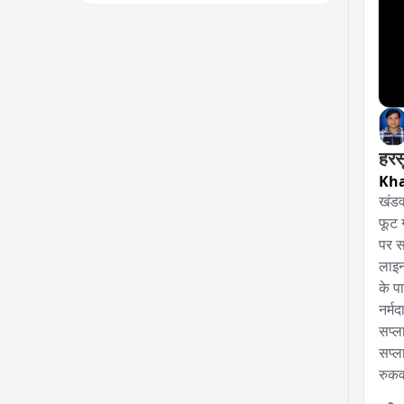
हरस
Kh
खंडव
फूट 
पर स
लाइन
के प
नर्म
सप्ल
सप्ल
रुकव