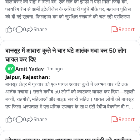
बालादेसर की रोही में मिला बम, एक खेत की झाड़ी में पड़ा मिला जिंदा बम, 
फायरिंग रेंज से आर्मी इंटेलीजेंस के अधिकारी पहुंचे मौके पर, महाजन पुलिस 
को दी गई सूचना, फिलहाल बम को सुरक्षित रखवाने की चल रही प्रक्रिया
0
0
Share
Report
बानसूर में आवारा कुत्ते ने चार घंटे आतंक मचा कर 50 लोग 
घायल कर दिए
Amit Yadav
AY
1m ago
Jaipur,
Rajasthan:
बानसूर क्षेत्र में गुरुवार को एक पागल आवारा कुत्ते ने लगभग चार घंटे तक 
आतंक मचाया। उसने करीब 50 लोगों को काटकर घायल कर दिया—स्कूली 
बच्चों, राहगीरों, महिलाओं और बाइक सवारों सहित। घायल लोगों को बानसूर 
उप जिला अस्पताल में प्राथमिक उपचार के साथ एंटी रेबीज वैक्सीन दी गई। 
प्रशासन को सूचना देने के बावजूद राहत कार्यों में देरी की गई जिसकी 
0
0
Share
Report
स्थानीय residents ने शिकायत की। डीएसपी मनीषा मीणा ने नगर पालिका 
के साथ समन्वय कर कुत्ते को पकड़ने के निर्देश दिए। क्षेत्र में कुत्ते की तलाश 
के बाद उसे मार गिराया गया। इस घटना से क्षेत्र में दहशत फैल गई और 