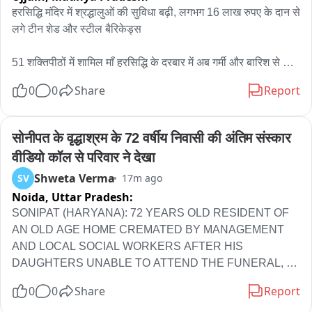
हरसिद्धि मंदिर में श्रद्धालुओं की सुविधा बढ़ी, लगभग 16 लाख रुपए के दान से 
लगे टीन शेड और स्टील बैरिकेड्स

51 शक्तिपीठों में शामिल माँ हरसिद्धि के दरबार में अब गर्मी और बारिश से 
मिलेगी राहत, दर्शन व्यवस्था हुई अधिक सुगम

0
0
Share
Report
उज्जैन। देश के 51 शक्तिपीठों में शामिल और सम्राट विक्रमादित्य की 
कुलदेवी माँ हरसिद्धि मंदिर में श्रद्धालुओं की सुविधा को ध्यान में रखते हुए 
सोनीपत के वृद्धाश्रम के 72 वर्षीय निवासी की अंतिम संस्कार 
महत्वपूर्ण व्यवस्थाएं की गई हैं। अब दर्शन के लिए आने वाले भक्तों को तेज धूप 
वीडियो कॉल से परिवार ने देखा
और बारिश से राहत मिलेगी। मंदिर परिसर में श्रद्धालुओं के गुप्त दान से 
Shweta Verma
SV
17m ago
जनसहयोग के माध्यम से लगभग 16 लाख रुपए की लागत से तीन टीन शेड 
Noida,
Uttar Pradesh:
और स्टील की जिग-जैग बैरिकेडिंग स्थापित की गई है।

SONIPAT (HARYANA): 72 YEARS OLD RESIDENT OF 
कलेक्टर के निर्देश तथा मंदिर के सहायक प्रशासक इंद्रेश लोधी के मार्गदर्शन 
AN OLD AGE HOME CREMATED BY MANAGEMENT 
में यह कार्य कराया गया। मंदिर प्रबंधन के अनुसार, श्रद्धालुओं को धूप और 
AND LOCAL SOCIAL WORKERS AFTER HIS 
बारिश से बचाने के लिए करीब 7 से 8 लाख रुपए की लागत से तीन टीन शेड 
DAUGHTERS UNABLE TO ATTEND THE FUNERAL, 
लगाए गए हैं। वहीं, दर्शन व्यवस्था को अधिक सुव्यवस्थित बनाने और भीड़ को 
LAST RITES WITNESSED BY FAMILY MEMBERS 
0
0
Share
Report
नियंत्रित करने के लिए करीब 8 से 9 लाख रुपए की लागत से स्टील की 
THROUGH VIDEO CALL/ VISUALS/ ANAND KUMAR 