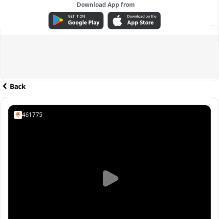
Download App from
ADVERTISEMENT
Back
461775
Sensitive Content
This video contains sensitive content which
some people may find offensive or disturbing
See Video