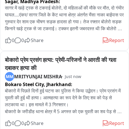
Sagar,
Madhya Pradesh:
सागर में खड़े ट्रक से टकराई बोलेरो, दो महिलाओं की मौके पर मौत, दो गंभीर 
घायल....एंकर/ सागर जिले के केंट थाना क्षेत्र अंतर्गत भैंसा नाका बाईपास पर 
गुरुवार देर शाम एक भीषण सड़क हादसा हो गया। तेज रफ्तार बोलेरो सड़क 
किनारे खड़े ट्रक से जा टकराई। टक्कर इतनी जबरदस्त थी कि बोलेरो के 
परखच्चे उड़ गए और वाहन बुरी तरह क्षतिग्रस्त हो गया।

0
0
Share
Report
हादसे में बोलेरो सवार दो महिलाओं की मौके पर ही दर्दनाक मौत हो गई, 
जबकि दो अन्य लोग गंभीर रूप से घायल हो गए जो बेहोश हैं। घायलों को 
बोकारो प्रेम प्रसंग हत्या: प्रेमी-परिजनों ने आरती की गला 
प्राथमिक उपचार के बाद बेहतर इलाज के लिए बुंदेलखंड मेडिकल कॉलेज 
दबाकर हत्या की
रेफर किया गया है, जहां उनका उपचार जारी है।

MRITYUNJAI MISHRA
MM
Just now
Bokaro Steel City,
Jharkhand:
सूचना मिलते ही केंट थाना पुलिस मौके पर पहुंची और राहत एवं बचाव कार्य 
शुरू कराया। पुलिस ने मृतकों के शवों को कब्जे में लिया है। अभी तक मृतकों 
बोकारो में पिछले दिनों हुई घटना का पुलिस ने किया उद्भेदन। प्रेम प्रसंग में 
और घायलों की पहचान नहीं हो सकी है।

युवती की हुई थी हत्या। आत्महत्या का रूप देने के लिए शव को पेड़ से 
लटकाया था। इस मामले में 3 गिरफ्तार। 

प्रारम्भिक जांच में खड़े ट्रक से बोलेरो की सीधी टक्कर होना हादसे का 
बोकारो के जरीडीह थाना क्षेत्र में 5 अगस्त को एक युवती का शव पेड़ से 
कारण बताया जा रहा है। पुलिस ने मामला दर्ज कर दुर्घटना के कारणों की 
लटका मिला था। पहचान आरती हेम्ब्रम के रूप में हुई। पहले इसे आत्महत्या 
0
0
Share
Report
जांच शुरू कर दी है।
माना जा रहा था। लेकिन SP बोकारो के निर्देश पर जांच शुरू हुई तो पूरा 