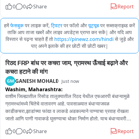
0
0
Share
Report
हमें
फेसबुक
पर लाइक करें,
ट्विटर
पर फॉलो और
यूट्यूब
पर सब्सक्राइब्ड करें
ताकि आप ताजा खबरें और लाइव अपडेट्स प्राप्त कर सकें| और यदि आप
विस्तार से पढ़ना चाहते हैं तो
https://pinewz.com/hindi
से जुड़े और
पाए अपने इलाके की हर छोटी सी छोटी खबर|
रिठद FRP बांध पर कचरा जाम, ग्रामस्थ ऊँचाई बढ़ाने और 
कचरा हटाने की मांग
GANESH MOHALE
GM
Just now
Washim,
Maharashtra:
वाशीम जिल्ह्यातील रिसोड तालुक्यातील रिठद येथील एफआरपी बंधाऱ्यामुळे 
ग्रामस्थांमध्ये चिंतेचे वातावरण आहे. पावसाळ्यात बंधाऱ्याजवळ 
काडीकचरा,झाडांच्या फांद्या व लाकडे अडकल्याने पाण्याचा प्रवाह रोखला 
जातो आणि पाणी गावाकडे घुसण्याचा धोका निर्माण होतो. याच बंधाऱ्यावरील 
रस्ता हा गावकऱ्यां साठी महत्त्वाचा मार्ग असल्याने पाणी साचल्यास 
0
0
Share
Report
वाहतुकीलाही अडथळा निर्माण होतो. त्यामुळे जलसंधारण विभागाने तातडीने 