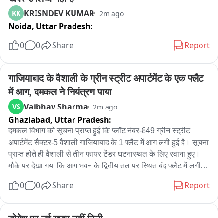
KRISNDEV KUMAR
KK
2m ago
Noida,
Uttar Pradesh:
0
0
Share
Report
गाजियाबाद के वैशाली के ग्रीन स्ट्रीट अपार्टमेंट के एक फ्लैट 
में आग, दमकल ने नियंत्रण पाया
Vaibhav Sharma
VS
2m ago
Ghaziabad,
Uttar Pradesh:
दमकल विभाग को सूचना प्राप्त हुई कि प्लॉट नंबर-849 ग्रीन स्ट्रीट 
अपार्टमेंट सैक्टर-5 वैशाली गाजियाबाद के 1 फ्लैट में आग लगी हुई है। सूचना 
प्राप्त होते ही वैशाली से तीन फायर टेंडर घटनास्थल के लिए रवाना हुए। 
मौके पर देखा गया कि आग भवन के द्वितीय तल पर स्थित बंद फ्लैट में लगी 
थी, तत्काल फायर सर्विस यूनिट ने फ्लैट के गेट के लॉक तोड़कर 2 सीढ़ियो 
0
0
Share
Report
के माध्यम से होज लाईन फैलाकर अग्निशमन कार्य शुरू किया। साथ ही भवन 
के अन्य फ्लैटो में उपस्थित लोगो को सुरक्षित बाहर निकाला गया। फ्लैट में 
आग की लपटे और धुआ बहुत अधिक था। फायर यूनिट की त्वरित कार्यवाही 