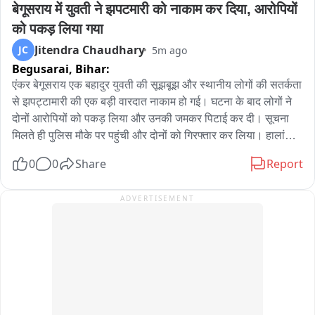
बेगूसराय में युवती ने झपटमारी को नाकाम कर दिया, आरोपियों 
को पकड़ लिया गया
Jitendra Chaudhary
JC
5m ago
Begusarai,
Bihar:
एंकर बेगूसराय एक बहादुर युवती की सूझबूझ और स्थानीय लोगों की सतर्कता 
से झपट्टामारी की एक बड़ी वारदात नाकाम हो गई। घटना के बाद लोगों ने 
दोनों आरोपियों को पकड़ लिया और उनकी जमकर पिटाई कर दी। सूचना 
मिलते ही पुलिस मौके पर पहुंची और दोनों को गिरफ्तार कर लिया। हालांकि 
यह वीडियो सोशल मीडिया पर तेजी से वायरल हो रहा है। आपको बताते चले 
0
0
Share
Report
कि बेगूसराय के मंसूरचक थाना क्षेत्र में झपट्टामारी की कोशिश उस समय 
नाकाम हो गई, जब एक युवती ने साहस का परिचय देते हुए बदमाशों का 
ADVERTISEMENT
डटकर मुकाबला किया। बताया जा रहा है कि युवती मंसूरचक से अपने घर 
ओरियामा जा रही थी। इसी दौरान स्प्लेंडर बाइक पर सवार दो युवकों ने 
उसके साथ झपट्टामारी करने की कोशिश की।वारदात को अंजाम देने के 
बाद जैसे ही दोनों आरोपी बाइक से भागने लगे, युवती ने पीछे से बाइक पकड़ 
ली और जोर-जोर से शोर मचाना शुरू कर दिया। युवती की आवाज सुनकर 
आसपास के लोग मौके पर पहुंचे और दोनों आरोपियों को पकड़ लिया। इसके 
बाद गुस्साए लोगों ने उनकी जमकर पिटाई कर दी।घटना की सूचना मिलते ही 