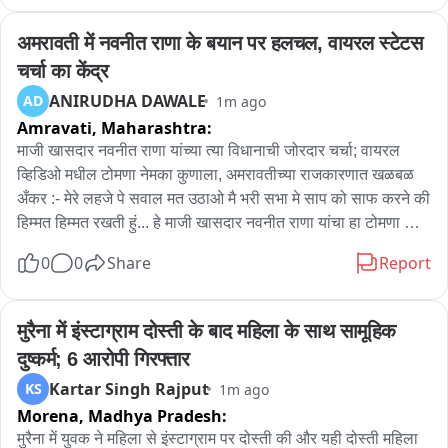
पाहणी करून बंधाऱ्याची उंची वाढवावी आणि अडकणारा काडीकचरा नियमित 
हटवावा,अशी मागणी ग्रामस्थांनी केली आहे.
अमरावती में नवनीत राणा के बयान पर हलचल, वायरल स्टेटस 
चर्चा का केंद्र
ANIRUDHA DAWALE
AD
1m ago
Amravati,
Maharashtra:
माजी खासदार नवनीत राणा यांच्या त्या विधानाची जोरदार चर्चा; वायरल 
व्हिडिओ मधील टोमणा नेमका कुणाला, अमरावतीच्या राजकारणात खळबळ 
अँकर :- मेरे लहजे पे सवाल मत उठाओ मै भरी सभा मे साप को साफ करने की 
हिम्मत हिम्मत रखती हुं... हे माजी खासदार नवनीत राणा यांचा हा टोमणा 
नेमका कुणाला लगावला गेला आहे? याबद्दल तर्क-वितर्क लढवले जात आहे. 
0
0
Share
Report
नवनीत राणा यांच्या या विधानामुळे विरोधक आणि समर्थकांमध्ये कलगीतुरा 
रंगण्याची शक्यता वर्तवली जात आहे. अमरावतीच्या राजकारणात राणा दाम्पत्य 
नेहमीच आक्रमक भूमिकेसाठी ओळखले जाते. निवडणुका असोत किंवा इतर 
मुरैना में इंस्टाग्राम दोस्ती के बाद महिला के साथ सामूहिक 
सामाजिक-राजकीय मुद्दे, नवनीत राणांची देहबोली आणि त्यांची रोखठोक भाषा 
दुष्कर्म; 6 आरोपी गिरफ्तार
नेहमीच चर्चेत राहते. आता या विधानावर विरोधकांकडून काय प्रत्युत्तर येते 
Kartar Singh Rajput
KS
1m ago
आणि अमरावतीच्या राजकारणात याचे काय दूरगामी परिणाम होतात हे आगामी 
Morena,
Madhya Pradesh:
काळात स्पष्ट होईल. सद्यस्थितीत मात्र अमरावतीमध्ये नवनीत राणांचे हे 
व्हाट्सअप स्टेटस चर्चेचा विषय ठरले आहे.
मुरैना में युवक ने महिला से इंस्टाग्राम पर दोस्ती की और यही दोस्ती महिला 