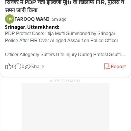
सिनगर में PDP नेता इल्तिजा मुfti के खिलाफ FIR, पुलिस ने 
समन जारी किया
FAROOQ WANI
FW
6m ago
Srinagar,
Uttarakhand:
PDP Protest Case: Iltija Mufti Summoned by Srinagar 
Police After FIR Over Alleged Assault on Police Officer

Officer Allegedly Suffers Bite Injury During Protest Scuffle; 
FIR Registered at PS Kothibagh, Investigation Underway

0
0
Share
Report
Srinagar Police has initiated legal proceedings against 
ADVERTISEMENT
People’s Democratic Party (PDP) leader Iltija Mufti after 
registering an FIR over her alleged involvement in the 
assault of a police officer during a protest in Srinagar. 
Police have summoned her to appear before Police 
Station Kothibagh on August 7 as part of the ongoing 
investigation.
