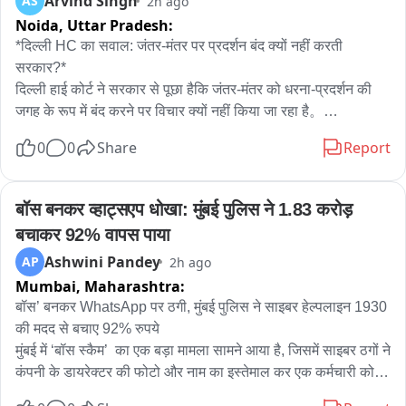
Arvind Singh
AS
2h ago
Noida,
Uttar Pradesh:
*दिल्ली HC का सवाल: जंतर-मंतर पर प्रदर्शन बंद क्यों नहीं करती 
सरकार?*

दिल्ली हाई कोर्ट ने सरकार से पूछा हैकि जंतर-मंतर को धरना-प्रदर्शन की 
जगह के रूप में बंद करने पर विचार क्यों नहीं किया जा रहा है。

0
0
Share
Report
जस्टिस अमित महाजन ने कहा कि मेरी व्यक्तिगत राय में जंतर-मंतर या शहर 
के बीचों-बीच प्रदर्शन नहीं होने चाहिए, क्योंकि इससे पूरे शहर को परेशानी 
होती है। विरोध-प्रदर्शनों की वजह से सड़कें जाम हो जाती हैं, एंबुलेंस की 
बॉस बनकर व्हाट्सएप धोखा: मुंबई पुलिस ने 1.83 करोड़ 
आवाजाही प्रभावित होती है और आम लोगों के कामकाज में बाधा आती है। 
बचाकर 92% वापस पाया
यह एक तरह से पूरे शहर को बंधक बनाने जैसा है।

Ashwini Pandey
AP
2h ago
Mumbai,
Maharashtra:
हालांकि, उन्होंने यह भी स्पष्ट किया कि प्रदर्शन की अनुमति देना या न देना 
सरकार का काम है। अदालत इस संबंध में कोई फैसला नहीं दे रही है।

बॉस’ बनकर WhatsApp पर ठगी, मुंबई पुलिस ने साइबर हेल्पलाइन 1930 
की मदद से बचाए 92% रुपये

मुंबई में ‘बॉस स्कैम’  का एक बड़ा मामला सामने आया है, जिसमें साइबर ठगों ने 
*कोर्ट के सामने क्या मामला था?*

कंपनी के डायरेक्टर की फोटो और नाम का इस्तेमाल कर एक कर्मचारी को 
दिल्ली हाई कोर्ट ने यह टिप्पणी ऑल इंडिया दलित क्रिश्चियन राइट्स 
WhatsApp के जरिए झांसे में लिया। ठगों ने खुद को कंपनी का वरिष्ठ 