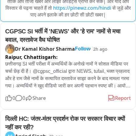
ताकि आप ताजा खबरें और लाइव अपडेट्स प्राप्त कर सकें| और यदि आप
विस्तार से पढ़ना चाहते हैं तो
https://pinewz.com/hindi
से जुड़े और
पाए अपने इलाके की हर छोटी सी छोटी खबर|
CGPSC SI भर्ती में 'NEWS' और 'हे राम' नामों से मचा 
बवाल, दस्तावेज वैध घोषित
Dr Kamal Kishor Sharma
2h ago
Follow
Raipur,
Chhattisgarh:
छत्तीसगढ़ SI भर्ती परीक्षा में अभ्यर्थियों के अनोखे नामों ने सोशल मीडिया पर 
चर्चा छेड़ दी है। @cgpsc_official द्वारा NEWS, tufail, भक्त प्रहलाद 
और हे राम जैसे नामों के सत्यापित दस्तावेज साझा करने के बाद मामला गरमा 
गया। अभ्यर्थियों ने खुद वीडियो जारी कर अपनी पहचान स्पष्ट की। आयोग 
ने दस्तावेजों को वैध बताया है। वहीं, प्रारंभिक परीक्षा में सफल हुए NEWS, 
0
0
Share
Report
HeyRam, SpaceRani समेत सभी साथियों को अब मेंस की तैयारी के 
लिए शुभकामनाएं मिल रही हैं।
दिल्ली HC: जंतर-मंतर प्रदर्शन रोक पर सरकार विचार क्यों 
नहीं कर रही?