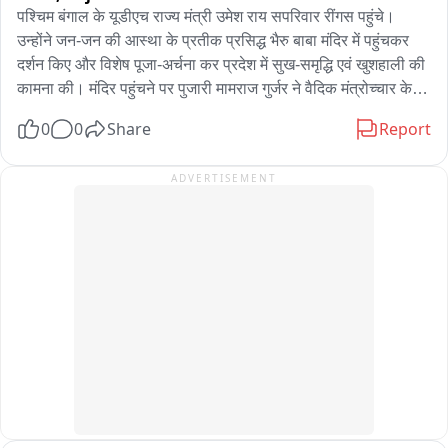
पश्चिम बंगाल के यूडीएच राज्य मंत्री उमेश राय सपरिवार रींगस पहुंचे। 
उन्होंने जन-जन की आस्था के प्रतीक प्रसिद्ध भैरु बाबा मंदिर में पहुंचकर 
दर्शन किए और विशेष पूजा-अर्चना कर प्रदेश में सुख-समृद्धि एवं खुशहाली की 
कामना की। मंदिर पहुंचने पर पुजारी मामराज गुर्जर ने वैदिक मंत्रोच्चार के 
साथ पूजा-अर्चना करवाई। राज्य मंत्री ने भैरु बाबा के समक्ष विधिवत पूजा 
0
0
Share
Report
कर क्षेत्र की सुख-शांति एवं समृद्धि की कामना की। पूजा के बाद मंदिर 
परिसर में उन्होंने श्रद्धालुओं एवं स्थानीय लोगों से भी मुलाकात की। आपको 
ADVERTISEMENT
बता दें कि उमेश राय खाटूश्यामजी में बाबा श्याम के दर्शन करने के बाद 
सपरिवार रींगस स्थित भैरु बाबा के दरबार में पहुंचे थे। इस दौरान भाजपा 
नेता विष्णु चेतानी सहित अनेक भाजपा पदाधिकारी एवं कार्यकर्ता मौजूद रहे। 
भाजपा पदाधिकारियों ने राज्य मंत्री का स्वागत किया और मंदिर की धार्मिक 
एवं ऐतिहासिक महत्ता से भी अवगत करवाया。