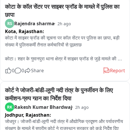
कोटा के कॉल सेंटर पर साइबर फ्रॉड के मामले में पुलिस का 
छापा
Rajendra sharma
RS
2h ago
Kota,
Rajasthan:
कोटा में साइबर फ्रॉड की सूचना पर कॉल सेंटर पर पुलिस का छापा, बड़ी 
संख्या में पुलिसकर्मी तैनात कर्मचारियों से पूछताछ

कोटा। शहर के गुमानपुरा थाना क्षेत्र में साइबर फ्रॉड से जुड़े मामले की 
सूचना के बाद पुलिस ने शॉपिंग सेंटर इलाके में संचालित एक कॉल सेंटर पर 
0
0
Share
Report
छापा मारा। शुक्रवार रात करीब 9 बजे हुई इस कार्रवाई के दौरान बड़ी संख्या 
में पुलिस अधिकारी और जवान मौके पर मौजूद रहे।

कोर्ट ने जोजरी-बांडी-लूणी नदी तंत्र के पुनर्जीवन के लिए 
जानकारी के अनुसार, साइबर फ्रॉड से जुड़े मामले की जांच के तहत पुलिस 
कमीशन-ग्रुप गठन का निर्देश दिया
टीम ने कॉल सेंटर में मौजूद कर्मचारियों से पूछताछ शुरू की। पुलिस 
Rakesh Kumar Bhardwaj
RK
2h ago
अधिकारियों ने कॉल सेंटर में संचालित गतिविधियों और कर्मचारियों की 
Jodhpur,
Rajasthan:
भूमिका से संबंधित जानकारी जुटाई।

जोधपुर। जोजरी-बांडी-लूणी नदी तंत्र में औद्योगिक प्रदूषण और पर्यावरणीय 
बताया जा रहा है कि यह कॉल सेंटर शॉपिंग सेंटर क्षेत्र में संचालित हो रहा 
संरक्षण के मामले में सुप्रीम कोर्ट ने राजस्थान सरकार को कड़े निर्देश दिए 