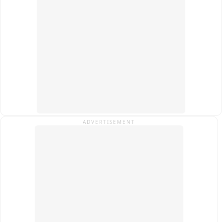
बाद क्षेत्र के लेआउट की समीक्षा के निर्देश दिए हैं। इसके अलावा नदी तल 
और फ्लड प्लेन में अतिक्रमण व अवैध खनन का सर्वे कर कार्रवाई करने तथा 
पर्यावरणीय उल्लंघनों की शिकायत के लिए क्यूआर कोड आधारित डिजिटल 
प्लेटफॉर्म बनाने के निर्देश दिए गए हैं। मामले की अगली सुनवाई 22 सितंबर 
को होगी。
ADVERTISEMENT