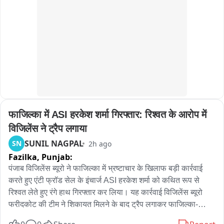
उत्साह देखने को मिला। सही जवाब देने वाले बच्चों को मिठाई वितरित की 
Issued by:

गई, जिससे विद्यालय का माहौल और भी उत्साहपूर्ण बन गया।
Shaik Salauddin

Founder President

Telangana Gig and Platform Workers Union (TGPWU)
फाजिल्का में ASI हरकेश शर्मा गिरफ्तार: रिश्वत के आरोप में 
विजिलेंस ने ट्रैप लगाया
SUNIL NAGPAL
SN
2h ago
Fazilka,
Punjab:
पंजाब विजिलेंस ब्यूरो ने फाजिल्का में भ्रष्टाचार के खिलाफ बड़ी कार्रवाई 
करते हुए एंटी फ्रॉड सेल के इंचार्ज ASI हरकेश शर्मा को कथित रूप से 
रिश्वत लेते हुए रंगे हाथ गिरफ्तार कर लिया। यह कार्रवाई विजिलेंस ब्यूरो 
फरीदकोट की टीम ने शिकायत मिलने के बाद ट्रैप लगाकर फाजिल्का-
फिरोजपुर हाईवे पर की। प्राप्‍त जानकारी के अनुसार, एंटी फ्रॉड सेल के 