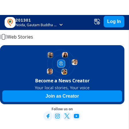
201301
Log In
Home
Noida, Gautam Buddha Nagar, Uttar Pradesh
Web Stories
Become a News Creator
Your local stories, Your voice
Join as Creator
Follow us on