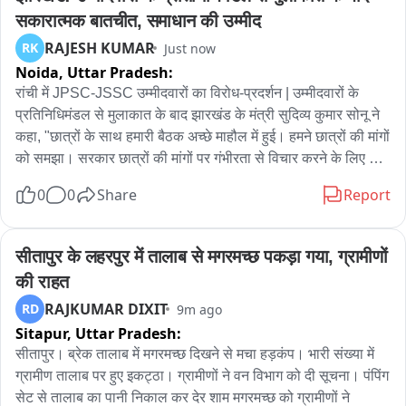
छात्रों का अनशन जारी रहेगा।
सकारात्मक बातचीत, समाधान की उम्मीद
RAJESH KUMAR
RK
Just now
Noida,
Uttar Pradesh:
रांची में JPSC-JSSC उम्मीदवारों का विरोध-प्रदर्शन | उम्मीदवारों के 
प्रतिनिधिमंडल से मुलाकात के बाद झारखंड के मंत्री सुदिव्य कुमार सोनू ने 
कहा, "छात्रों के साथ हमारी बैठक अच्छे माहौल में हुई। हमने छात्रों की मांगों 
को समझा। सरकार छात्रों की मांगों पर गंभीरता से विचार करने के लिए 
प्रतिबद्ध है." रांची में JPSC-JSSC उम्मीदवारों का विरोध-प्रदर्शन | राज्य 
0
0
Share
Report
सरकार के प्रतिनिधिमंडल के साथ बैठक के बाद छात्र नेता रवींद्र पासवान 
ने कहा, "बहुत सकारात्मक बातचीत हुई। यह बातचीत का पहला चरण था। 
हमने उन्हें अपनी मांगों से अवगत कराया।" रांची में JPSC-JSSC 
सीतापुर के लहरपुर में तालाब से मगरमच्छ पकड़ा गया, ग्रामीणों 
उम्मीदवारों का विरोध-प्रदर्शन | राज्य सरकार के प्रतिनिधिमंडल से मुलाक़ात 
की राहत
के बाद, उम्मीदवारों के प्रतिनिधिमंडल के एक सदस्य ने कहा, "उनके सामने 
RAJKUMAR DIXIT
RD
9m ago
मांगें रखी गई हैं। आगे बातचीत होगी। विरोध-प्रदर्शन जारी रहेगा। हमारी 
Sitapur,
Uttar Pradesh:
बातों को गंभीरता से लिया गया। वे CM से बात करेंगे। कोई समाधान 
निकाला जाएगा।
सीतापुर। ब्रेक तालाब में मगरमच्छ दिखने से मचा हड़कंप। भारी संख्या में 
ग्रामीण तालाब पर हुए इकट्ठा। ग्रामीणों ने वन विभाग को दी सूचना। पंपिंग 
सेट से तालाब का पानी निकाल कर देर शाम मगरमच्छ को ग्रामीणों ने 