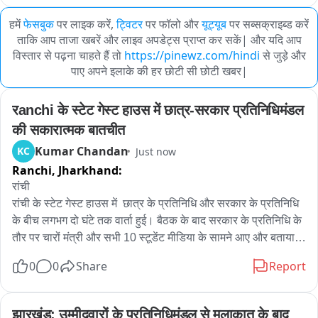
हमें
फेसबुक
पर लाइक करें,
ट्विटर
पर फॉलो और
यूट्यूब
पर सब्सक्राइब्ड करें
ताकि आप ताजा खबरें और लाइव अपडेट्स प्राप्त कर सकें| और यदि आप
विस्तार से पढ़ना चाहते हैं तो
https://pinewz.com/hindi
से जुड़े और
पाए अपने इलाके की हर छोटी सी छोटी खबर|
रanchi के स्टेट गेस्ट हाउस में छात्र-सरकार प्रतिनिधिमंडल 
की सकारात्मक बातचीत
Kumar Chandan
KC
Just now
Ranchi,
Jharkhand:
रांची 

रांची के स्टेट गेस्ट हाउस में  छात्र के प्रतिनिधि और सरकार के प्रतिनिधि 
के बीच लगभग दो घंटे तक वार्ता हुई। बैठक के बाद सरकार के प्रतिनिधि के 
तौर पर चारों मंत्री और सभी 10 स्टूडेंट मीडिया के सामने आए और बताया , 
सकारात्मक बातचीत हुई है। छात्रों की सारी बातें और मांगो को सरकार के 
0
0
Share
Report
प्रतिनिधि गंभीरता से  सुना है ।जल्दी ही दूसरे राउंड की बातचीत भी सरकार 
के प्रतिनिधि मंडल और छात्रों के बीच होगा। छात्रों के प्रतिनिधिमंडल ने 
कहा जब तक मागें नहीं मांगी जाएगी तब तक अनिश्चितकालीन धरना और 
झारखंड: उम्मीदवारों के प्रतिनिधिमंडल से मुलाकात के बाद 