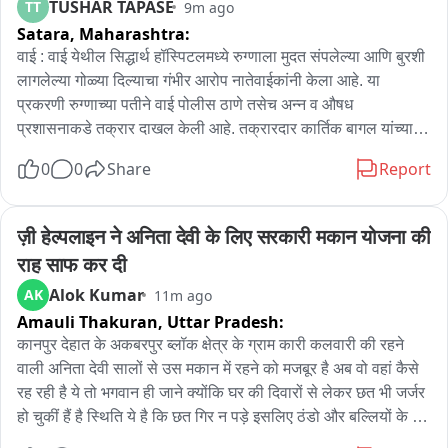
TUSHAR TAPASE
TT
9m ago
Satara,
Maharashtra:
वाई : वाई येथील सिद्धार्थ हॉस्पिटलमध्ये रुग्णाला मुदत संपलेल्या आणि बुरशी 
लागलेल्या गोळ्या दिल्याचा गंभीर आरोप नातेवाईकांनी केला आहे. या 
प्रकरणी रुग्णाच्या पतीने वाई पोलीस ठाणे तसेच अन्न व औषध 
प्रशासनाकडे तक्रार दाखल केली आहे. तक्रारदार कार्तिक बागल यांच्या 
पत्नी सेजल बागल यांच्यावर गेल्या काही महिन्यांपासून सिद्धार्थ हॉस्पिटलमध्ये 
0
0
Share
Report
उपचार सुरू आहेत. १ ऑगस्ट रोजी रुग्णालयातून देण्यात आलेल्या ‘Adivit 
Total’ या औषधाची मुदत मे २०२६ मध्येच संपलेली होती, असा नातेवाईकांचा 
आरोप आहे. तसेच ५ ऑगस्ट रोजी रात्री औषध घेण्यापूर्वी गोळीला बुरशी 
ज़ी हेल्पलाइन ने अनिता देवी के लिए सरकारी मकान योजना की 
लागल्याचे आणि ती खराब झाल्याचे निदर्शनास आले, असे तक्रारीत नमूद 
राह साफ कर दी
करण्यात आले आहे.या प्रकारानंतर नातेवाईकांनी रुग्णालयात जाऊन 
Alok Kumar
AK
11m ago
संबंधित डॉक्टरांकडे जाब विचारला. त्यावेळी डॉक्टरांनी माफी मागितल्याचा 
Amauli Thakuran,
Uttar Pradesh:
आणि यापुढे असा प्रकार होणार नाही, असे सांगून प्रकरण मिटवण्याचा 
आरोप नातेवाईकांनी केला आहे.दरम्यान, रुग्णालयातून इतर रुग्णांनाही अशाच 
कानपुर देहात के अकबरपुर ब्लॉक क्षेत्र के ग्राम कारी कलवारी की रहने 
प्रकारची औषधे दिली गेली आहेत का, याची चौकशी करण्याची मागणी 
वाली अनिता देवी सालों से उस मकान में रहने को मजबूर है अब वो वहां कैसे 
करण्यात आली आहे. या प्रकरणी वाई पोलीस आणि FDA प्रशासनाकडे 
रह रही है ये तो भगवान ही जाने क्योंकि घर की दिवारों से लेकर छत भी जर्जर 
तक्रार दाखल करण्यात आली असून, संबंधित औषधांची तपासणी करून 
हो चुकीं हैं है स्थिति ये है कि छत गिर न पड़े इसलिए ठंडो और बल्लियों के 
दोषींवर कारवाई करावी, अशी मागणी नातेवाईकांनी केली आहे.
सहारे छत को टिकाया गया है अनीता देवी के पति महावीर खेती कर अपना 