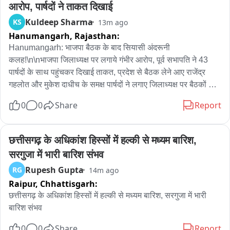
सुरक्षा से कोई समझौता नहीं किया जाएगा और यह अभियान पिछले एक वर्ष से 
आरोप, पार्षदों ने ताकत दिखाई
लगातार चलाया जा रहा है। समय-समय पर स्कूल संचालकों को आवश्यक 
Kuldeep Sharma
KS
13m ago
निर्देश देने के साथ अचानक निरीक्षण भी किए जाते हैं।

Hanumangarh,
Rajasthan:
Hanumangarh: भाजपा बैठक के बाद सियासी अंदरूनी 
डीटीओ ताराचंद बंजारा ने बताया कि जिला प्रशासन, पुलिस और जिला 
कलह!\n\nभाजपा जिलाध्यक्ष पर लगाये गंभीर आरोप, पूर्व सभापति ने 43 
विधिक सेवा प्राधिकरण के निर्देशन में समय-समय पर विशेष अभियान चलाए 
पार्षदों के साथ पहुंचकर दिखाई ताकत, प्रदेश से बैठक लेने आए राजेंद्र 
जाते हैं। इस दौरान बसों के दस्तावेजों के साथ बच्चों के लिए उपलब्ध सुरक्षा 
गहलोत और मुकेश दाधीच के समक्ष पार्षदों ने लगाए जिलाध्यक्ष पर बैठकों से 
सुविधाओं की भी जांच की गई। उन्होंने बताया कि अब तक ओवरस्पीडिंग या 
दूर रखने के आरोप, नगरपरिषद चुनाव से पहले आज के घटनाक्रम ने बढ़ाई 
चालक से जुड़ी कोई गंभीर अनियमितता सामने नहीं आई है, लेकिन कई बसों 
0
0
Share
Report
भाजपा की चिंता
में फायर एक्सटिंग्विशर, इमरजेंसी विंडो की कार्यशीलता और पीछे सुरक्षा 
जाली जैसी आवश्यक व्यवस्थाओं में कमी पाई गई। उन्होंने कहा कि भविष्य में 
छत्तीसगढ़ के अधिकांश हिस्सों में हल्की से मध्यम बारिश, 
भी इस तरह की सर्प्राइज चेकिंग लगातार जारी रहेगी, ताकि स्कूली बच्चों का 
सफर पूरी तरह सुरक्षित बनाया जा सके。
सरगुजा में भारी बारिश संभव
Rupesh Gupta
RG
14m ago
Raipur,
Chhattisgarh:
छत्तीसगढ़ के अधिकांश हिस्सों में हल्की से मध्यम बारिश, सरगुजा में भारी 
बारिश संभव
0
0
Share
Report