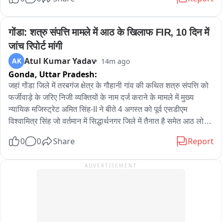
गोंडा: शत्रु संपत्ति मामले में आठ के खिलाफ FIR, 10 दिन में 
जांच रिपोर्ट मांगी
Atul Kumar Yadav
AK
14m ago
Gonda,
Uttar Pradesh:
जहां गोंडा जिले में तरबगंज क्षेत्र के गौहानी गांव की कथित शत्रु संपत्ति को 
फर्जीवाड़े के जरिए निजी व्यक्तियों के नाम दर्ज कराने के मामले में मुख्य 
न्यायिक मजिस्ट्रेट अमित सिंह-II ने बीते 4 अगस्त को पूर्व एसडीएम 
विश्वामित्र सिंह जो वर्तमान में सिद्धार्थनगर जिले में तैनात है समेत आठ लोगों 
के खिलाफ एफआईआर दर्ज कर विवेचना कराने का आदेश दिया है। जिसकी 
0
0
Share
Report
कॉपी आज शुक्रवार देर शाम 6 बजे सामने आई है। न्यायालय ने थाना 
तरबगंज पुलिस को मुकदमा दर्ज कर 10 दिन के भीतर जांच रिपोर्ट प्रस्तुत 
ADVERTISEMENT
करने के निर्देश दिए हैं। गौहानी गांव निवासी अजय कुमार पांडेय और राजू 
सिंह की ओर से न्यायालय में दिए गए प्रार्थना पत्र में आरोप लगाया गया था 
कि 0.138 हेक्टेयर भूमि मूल रूप से ऐसे परिवार के नाम दर्ज थी, जो वर्ष 
1945 से पहले पाकिस्तान चला गया था। याचिकाकर्ताओं का दावा है कि 
यह भूमि शत्रु संपत्ति के रूप में दर्ज होनी चाहिए थी,लेकिन चकबंदी के बाद 