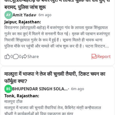
बरामद, पुलिस जांच शुरू
Amit Yadav
AY
6m ago
Jaipur,
Rajasthan:
विराठनगर (कोटपूतली-बहोड़) में बजरंगपुरा गांव के लापता युवक शिंभूदयाल 
गुर्जर का शव कुएं में मिलने से सनसनी फैल गई। मृतक की पहचान बजरंगपुरा 
निवासी शिंभूदयाल गुर्जर के रूप में हुई है। सूचना मिलते ही भावरू थाना 
पुलिस मौके पर पहुंची और मामले की जांच शुरू कर दी है। घटना विराटनगर 
क्षेत्र के बजरंगपुरा गांव की है। गुरुवार सुबह मृतक के परिजनों ने भाबरू थाने 
0
0
Share
Report
में लापता होने की सूचना दी थी। इसी दौरान गांव के एक कुएं में युवक का शव 
मिलने की सूचना मिली। ग्रामीणों की भारी भीड़ मौके पर जमा हो गई और गांव 
में सनसनी फैल गई। सूचना पर थाना अधिकारी प्रदीप सिंह पुलिस जाब्ते के 
मालपुरा में भाजपा ने तेज की चुनावी तैयारी, टिकट चयन का 
साथ मौके पर पहुंचे। पुलिस ने ग्रामीणों की सहायता से शव को कुएं से बाहर 
फॉर्मूला क्या?
निकलवाया और मौके का निरीक्षण किया। थानाधिकारी प्रदीप सिंह ने 
BHUPENDAR SINGH SOLANKI
BS
6m ago
बताया कि मृतक के परिजनों ने सुबह लापता होने की सूचना दी थी। बाद में 
Tonk,
Rajasthan:
युवक का शव गांव के कुएं में मिला। फिलहाल पुलिस ने शव को कब्जे में लेकर 
पावटा के उप जिला अस्पताल की मोर्चरी में भिजवा दिया है, जहां मेडिकल 
मालपुरा टोंक

बोर्ड से पोस्टमार्टम कराया जाएगा। पोस्टमार्टम के बाद शव परिजनों को सुपुर्द 
मालपुरा में भाजपा की चुनावी तैयारियां तेज, कैबिनेट मंत्री कन्हैयालाल 
किया जाएगा। पुलिस ने मामले में जांच शुरू कर दी है। प्रारंभिक तौर पर 
चौधरी ने कार्यकर्ताओं को दिया एकजुटता का मंत्र
