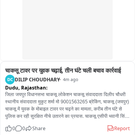
এদিন বিকেলে বহু সিপিআইএম কর্মী সমর্থক মিছিলে অংশগ্রহণ করেছিল।
चाकसू टावर पर युवक चढ़ाई, तीन घंटे चली बचाव कार्रवाई
DILIP CHOUDHARY
DC
4m ago
Dudu,
Rajasthan:
जिला जयपुर विधानसभा चाकसू लोकेशन चाकसू संवाददाता दिलीप चौधरी 
स्थानीय संवाददाता मुकुट शर्मा मो 9001563265 ब्रेकिंग, चाकसू (जयपुर) 
चाकसू में युवक के मोबाइल टावर पर चढ़ने का मामला, करीब तीन घंटे से 
पुलिस कर रही सुरक्षित नीचे उतारने का प्रयास. चाकसू एसीपी भवानी सिंह, 
सीआई मनोहर लाल कर रहे समझाइस. सिविल डिफेंस, दमकल और एम्बुलेंस 
0
0
Share
Report
मौके पर तैनात, टावर के नीचे लगाया जाल. पुलिस ने युवक से मोबाइल पर 