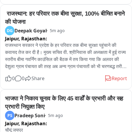
की बात, प्रेम प्रसंग से जुड़ा बताया जा रहा मामला, निवाई थाना क्षेत्र के 
राहौली गांव निवासी बताया जा रहा युवक
 राजस्थान: हर परिवार तक बीमा सुरक्षा, 100% बीमित बनाने 
की योजना
Deepak Goyal
DG
5m ago
Jaipur,
Rajasthan:
राजस्थान सरकार ने प्रदेश के हर परिवार तक बीमा सुरक्षा पहुंचाने की 
कवायद तेज कर दी है। मुख्य सचिव वी. श्रीनिवास की अध्यक्षता में हुई राज्य 
स्तरीय बीमा गवर्निंग काउंसिल की बैठक में तय किया गया कि अलवर की 
देशुला ग्राम पंचायत की तरह अब अन्य ग्राम पंचायतों को भी चरणबद्ध तरीके 
से 100 प्रतिशत बीमित बनाया जाएगा। बैठक में "इंश्योरेंस फॉर ऑल 
0
0
Share
Report
2047" विजन को लेकर समीक्षा की गई। मुख्य सचिव ने बीमा कंपनियों और 
संबंधित एजेंसियों से कहा कि वे केवल लक्ष्य पूरे करने तक सीमित न रहें, 
बल्कि ज्यादा से ज्यादा परिवारों को सामाजिक सुरक्षा योजनाओं से जोड़ें। 
भाजपा ने निकाय चुनाव के लिए 45 वार्डों के प्रभारी और सह 
इसके लिए पंचायत स्तर तक विशेष अभियान चलाने और पंचायती राज विभाग 
प्रभारी नियुक्त किए
के साथ नियमित समन्वय करने के निर्देश दिए गए। बैठक में यह भी माना गया 
Pradeep Soni
PS
5m ago
कि बीमा के प्रति लोगों का भरोसा बढ़ाने के लिए सफल क्लेम सेटलमेंट की 
Jaipur,
Rajasthan:
वास्तविक कहानियों का प्रचार जरूरी है। ऐसे उदाहरण सामने आने से 
ग्रामीण और जरूरतमंद परिवार योजनाओं से जुड़ने के लिए अधिक प्रेरित 
चौमूं जयपुर 
