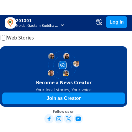
201301
Log In
Home
Noida, Gautam Buddha Nagar, Uttar Pradesh
Web Stories
Become a News Creator
Your local stories, Your voice
Join as Creator
Follow us on