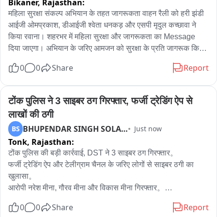
Bikaner,
Rajasthan:
महिला सुरक्षा संकल्प अभियान के तहत जागरूकता वाहन रैली को हरी झंडी 
आईजी ओमप्रकाश, डीआईजी श्वेता धनकड़ और एसपी मृदुल कच्छावा ने 
किया रवाना। शहरभर में महिला सुरक्षा और जागरूकता का Message 
दिया जाएगा। अभियान के जरिए आमजन को सुरक्षा के प्रति जागरूक किया 
जाएगा। महिला सुरक्षा केवल पुलिस की जिम्मेदारी नहीं, बल्कि पूरे समाज की 
0
0
Share
Report
सहभागिता से ही इसे प्रभावी बनाया जा सकता है। अभियान के दौरान लोगों 
को महिलाओं के सम्मान, सुरक्षा और किसी भी आपात स्थिति में तत्काल 
पुलिस से संपर्क करने के लिए प्रेरित किया जाएगा। पुलिस का लक्ष्य है कि 
टोंक पुलिस ने 3 साइबर ठग गिरफ्तार, फर्जी ट्रेडिंग ऐप से 
जागरूकता के माध्यम से महिलाओं के लिए सुरक्षित और संवेदनशील वातावरण 
लाखों की ठगी
तैयार किया जा सके।
BHUPENDAR SINGH SOLANKI
BS
Just now
Tonk,
Rajasthan:
टोंक पुलिस की बड़ी कार्रवाई, DST ने 3 साइबर ठग गिरफ्तार。

फर्जी ट्रेडिंग ऐप और टेलीग्राम चैनल के जरिए लोगों से साइबर ठगी का 
खुलासा。

आरोपी नरेश मीना, गौरव मीना और विकास मीना गिरफ्तार。

मोटे मुनाफे का लालच देकर निवेश के नाम पर करते थे ठगी。

0
0
Share
Report
आरोपियों से 4 मोबाइल, 2 फर्जी सिम, 2 बोलेरो और 1 स्कूटी जब्त。
