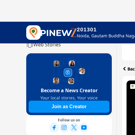
201301
Home
Web Stories
Bac
Become a News Creator
Your local stories, Your voice
Join as Creator
Follow us on