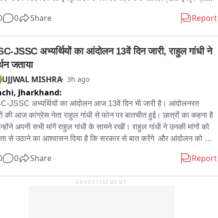
াটো দুর্ঘটনাও ঘটছে। 그는 অভিযোগ করেন, অতীতে প্রভাবশালীদের মদতে এই ধরনের 
দ্রনাথ চক্রবর্তীর খাস লোক বলেও পরিচিত ছিল এই বীর বাহাদুর। এলাকায় সন্ত্রাস তোলাবাজি 
0
0
Share
Report
ম চলেছে। বর্তমান প্রশাসনের কাছে দ্রুত ব্যবস্থা নিয়ে রাস্তা দখলমুক্ত ও নিরাপদ করার 
কাধিক অভিযোগে গ্রেফতার এই বীর বাহাদুর。
ন জানান তিনি。

ির দাবি, রাস্তা থেকে অবিলম্বে নির্মাণসামগ্রী সরিয়ে স্বাভাবিক যান চলাচল নিশ্চিত করতে 
C-JSSC अभ्यर्थियों का आंदोलन 13वें दिन जारी, राहुल गांधी ने 
বং ভবিষ্যতে যাতে জনসাধারণের ভোগান্তি না হয়, সে বিষয়ে প্রশাসনকে কড়া নজরদারি 
्थन जताया
 হবে。

UJJWAL MISHRA
3h ago
chi,
Jharkhand:
রতি পুর নগরোন্নয় দপ্তররে মন্ত্রী অগ্নিমিত্রা পাল দিয়েছেন নির্মান সামগ্রি রাস্তায় ফেলে 
 ব্যবস্থা নেওয়া হবে।
-JSSC अभ्यर्थियों का आंदोलन आज 13वें दिन भी जारी है। आंदोलनरत 
रों की आज कांग्रेस नेता राहुल गांधी से फोन पर बातचीत हुई। छात्रों का कहना है 
्होंने अपनी सभी मांगें राहुल गांधी के सामने रखीं। राहुल गांधी ने उनकी मांगों को 
रता से उठाने का आश्वासन दिया है कि सरकार से बात करेंगे  और आंदोलन को 
 समर्थन भी जताया है।

0
0
Share
Report
, छात्रों ने बताया कि कल उनकी सरकार के प्रतिनिधियों के साथ बात  हो सकती 
ADVERTISEMENT
 छात्रों का कहना है कि यदि बैठक में उनकी सभी प्रमुख मांगें स्वीकार कर ली जाती 
 तो आंदोलन कल ही समाप्त कर दिया जाएगा। लेकिन यदि मांगों पर सकारात्मक 
णय नहीं लिया गया, तो यह अनिश्चितकालीन आंदोलन पहले की तरह जारी रहेगा。