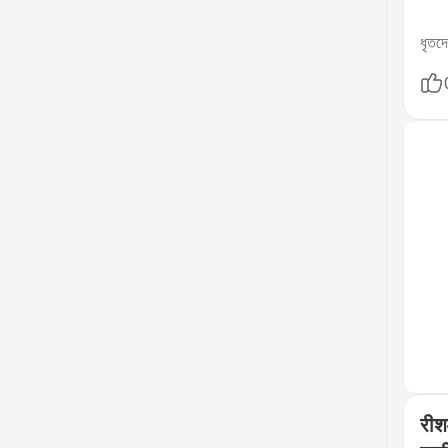
ধৃতদে
ধৃতদে
পুলিশ
গলার 
পুরুষ
থানা
পায় 
সেই গ
সিরাউ
পুলিশ
বরখা
পুলিশ

 tri
আজ র
কাল 
रीश