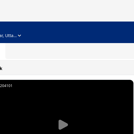
ADVERTISEMENT
Noida, Gautam Buddha Nagar, Uttar Pradesh
k
204101