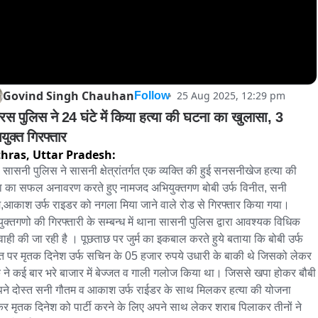
Govind Singh Chauhan
25 Aug 2025, 12:29 pm
Follow
रस पुलिस ने 24 घंटे में किया हत्या की घटना का खुलासा, 3 
युक्त गिरफ्तार
hras,
Uttar Pradesh:
 सासनी पुलिस ने सासनी क्षेत्रांतर्गत एक व्यक्ति की हुई सनसनीखेज हत्या की 
 का सफल अनावरण करते हुए नामजद अभियुक्तगण बोबी उर्फ विनीत, सनी 
,आकाश उर्फ राइडर को नगला मिया जाने वाले रोड से गिरफ्तार किया गया। 
ुक्तगणो की गिरफ्तारी के सम्बन्ध में थाना सासनी पुलिस द्वारा आवश्यक विधिक 
यवाही की जा रही है । पूछताछ पर जुर्म का इकबाल करते हुये बताया कि बोबी उर्फ 
त पर मृतक दिनेश उर्फ सचिन के 05 हजार रुपये उधारी के बाकी थे जिसको लेकर 
 ने कई बार भरे बाजार में बेज्जत व गाली गलोज किया था। जिससे खपा होकर बौबी 
पने दोस्त सनी गौतम व आकाश उर्फ राईडर के साथ मिलकर हत्या की योजना 
र मृतक दिनेश को पार्टी करने के लिए अपने साथ लेकर शराब पिलाकर तीनों ने 