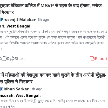
पुरहाट मेडिकल कॉलेज में MSVP से बहस के बाद हंगामा, मनोज 
गिरफ्तार
Prosenjit Malakar
3h ago
uri,
West Bengal:
মের রামপুরহাট মেডিক্যাল কলেজ ও হাসপাতালে অ্যাসিস্ট্যান্ট এমএসভিপির সঙ্গে বচসার জেরে 
ল্য। এই ঘটনাকে কেন্দ্র করে রামপুরহাট এক নম্বর ব্লকের কুসুম্বা গ্রাম পঞ্চায়েতের বিরোধী 
া তথা বিজেপির পঞ্চায়েত সদস্য মনোজ লেটকে বুধবার রাতে আটক করে রামপুরহাট থানার 
। 

নার প্রতিবাদে বৃহস্পতিবার বেলা বারোটা নাগাদ রামপুরহাট থানায় জমায়েত হন বিজেপির 
0
0
Share
Report
িক নেতৃত্ব ও কর্মীরা। তাঁরা মনোজ লেটকে কোন অভিযোগে আটক করা হয়েছে, সেই বিষয়ে 
ের কাছে জানতে চান। কিছুক্ষণ থানায় আলোচনা চলার পর পরিস্থিতি স্বাভাবিক হয়।পরে 
োজনীয় প্রক্রিয়া সম্পন্ন করে এদিন সকালে বিজেপির বিরোধী দলনেতা মনোজ লেটকে ছেড়ে 
 में महिलाओं की वेशभूषा बनाकर गहने चुराने के तीन आरोपी चुँचुड़ा-
রামপুরহাট থানার পুলিশ।
ा पुलिस ने गिरफ्तार
Bidhan Sarkar
3h ago
nsurah,
West Bengal:
িরের মধ্যে ছিনতাই,চুঁچুড়া থেকে তিন অভিযুক্তকে গ্রেফতার করে নিয়ে গেলো 
থানার পুলিশ।
