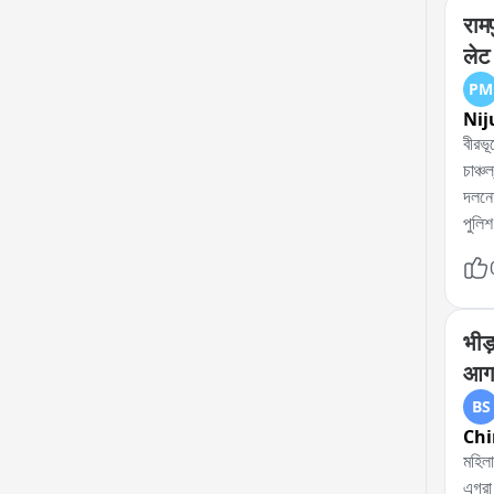
राम
लेट 
PM
Nij
বীরভূ
চাঞ্চ
দলনেত
পুলিশ
এই ঘট
একাধ
পুলিশ
প্রয়
भीड़
দেয় 
आगर
BS
Chi
মহিলা সেজে ভ
এগরা 