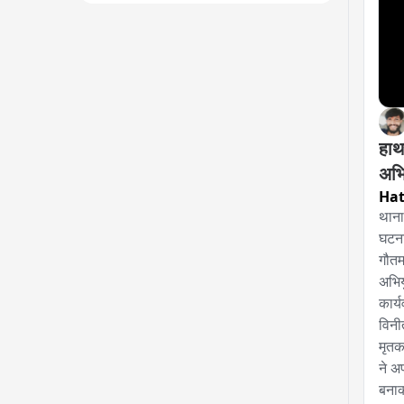
हाथ
अभि
Hat
थाना
घटना
गौतम
अभिय
कार्
विनी
मृतक
ने अ
बनाक