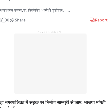
র নাম,করন রাজভর,মহঃ সিরাউদ্দিন ও রুক্মিণী মুদালিয়ার。

র বাড়ি হুগলির চুঁচুড়া থানার নলডাঙা,ব্যান্ডেল লিচুবাগান ও আমবাগান এলাকায়。

0
0
Share
Report
 সূত্রে জানা যায়,পূর্ব মেদিনী পুরের এগরা থানা এলাকায় ধর্মিয় অনুষ্ঠানের ভিরে মিশে মহিলাদের 
ADVERTISEMENT
হার শরীরের গয়না চুরি করে অভিযুক্তরা。

রা শাড়ি পরে মহিলা সেজে ভিরে মিশে গিয়ে চুরি ছিনতাই করত。

র অভিযোগ দায়ের হওয়ার পর তদন্তে নামে এগরা থানার পুলিশ।তদন্তে একটি গাড়ির খোঁজ 
যেটি হুগলি আরটিও থেকে রেজিস্ট্রেশন করা ছিল。

াড়ির সূত্র ধরে চুঁচুড়া ও ব্যান্ডেলে রেড করে এগরা থানার পুলিশ।গাড়ি চালক মহঃ 
দ্দিনকে গ্রেফতার করে।তাকে জিজ্ঞাসাবাদ করে অন্য দুজনের খোঁজ পায়।সিরাজউদ্দীন 
ি জেরায় স্বীকার করে শুধু এরাজ্য না ভিন রাজ্যেও একই কায়দায় চুরি করত তারা।কক্ষণো 
 পরে কখনো শাড়ি পরে মহিলা সেজে।দলে মহিলা সদস্যও থাকত。

ples threeজনকে গ্রেফতার করে。

াতেই তাদের এগরার উদ্দেশ্যে নিয়ে রওনা দেন তদন্তকারীরা。

তাদের আদালতে পেশ করা হবে。

ड़ा नगरपालिका में सड़क पर निर्माण सामग्री से जाम, भाजपा मांगती 