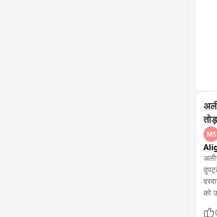
अली
तोड
MS
Ali
अलीग
दुपट
दरवा
को उ
अस्प
पार्