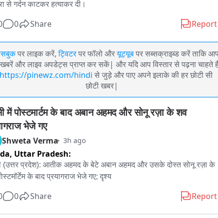
रा से गर्दन काटकर हत्याकर दी।
0
0
Share
Report
ेसबुक
पर लाइक करें,
ट्विटर
पर फॉलो और
यूट्यूब
पर सब्सक्राइब्ड करें ताकि आ
खबरें और लाइव अपडेट्स प्राप्त कर सकें| और यदि आप विस्तार से पढ़ना चाहते है
https://pinewz.com/hindi
से जुड़े और पाए अपने इलाके की हर छोटी सी
छोटी खबर|
सी में पोस्टमार्टम के बाद अबान अहमद और सोनू रज़ा के शव 
यागराज भेजे गए
Shweta Verma
3h ago
ida,
Uttar Pradesh:
ी (उत्तर प्रदेश): आतीक अहमद के बेटे अबान अहमद और उसके दोस्त सोनू रज़ा के 
स्टमॉर्टेम के बाद प्रयागराज भेजे गए; दृश्य
0
0
Share
Report