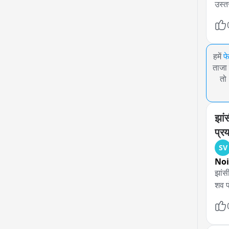
उस्त
हमें
फ
ताजा 
तो
झां
प्र
SV
No
झांस
शव पो