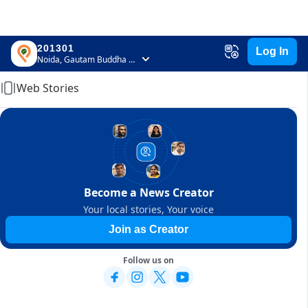
201301
Log In
Home
Noida, Gautam Buddha Nagar, Uttar Pradesh
Web Stories
Become a News Creator
Your local stories, Your voice
Join as Creator
Follow us on