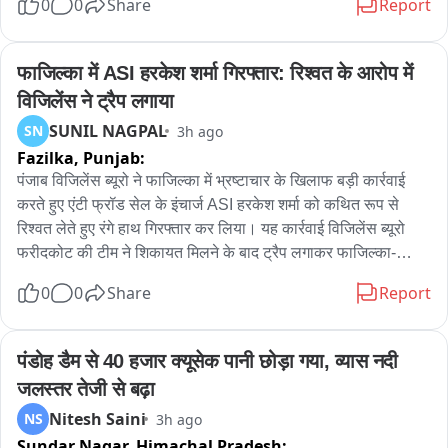
0
0
Share
Report
फाजिल्का में ASI हरकेश शर्मा गिरफ्तार: रिश्वत के आरोप में 
विजिलेंस ने ट्रैप लगाया
SUNIL NAGPAL
SN
3h ago
Fazilka,
Punjab:
पंजाब विजिलेंस ब्यूरो ने फाजिल्का में भ्रष्टाचार के खिलाफ बड़ी कार्रवाई 
करते हुए एंटी फ्रॉड सेल के इंचार्ज ASI हरकेश शर्मा को कथित रूप से 
रिश्वत लेते हुए रंगे हाथ गिरफ्तार कर लिया। यह कार्रवाई विजिलेंस ब्यूरो 
फरीदकोट की टीम ने शिकायत मिलने के बाद ट्रैप लगाकर फाजिल्का-
फिरोजपुर हाईवे पर की। प्राप्‍त जानकारी के अनुसार, एंटी फ्रॉड सेल के 
0
0
Share
Report
पास दो पक्षों के बीच करीब 11-12 लाख रुपये के लेनदेन का मामला पहुंचा 
था। आरोप है कि एएसआई हरकेश शर्मा ने एक पक्ष के हक में कार्रवाई करने 
और मामला उनके पक्ष में निपटाने का भरोसा देकर रिश्वत की मांग की। जब 
पंडोह डैम से 40 हजार क्यूसेक पानी छोड़ा गया, व्यास नदी 
रिश्वत की रकम देने का समय आया तो संबंधित पक्ष ने विजिलेंस ब्यूरो 
जलस्तर तेजी से बढ़ा
फरीदकोट को शिकायत दे दी। शिकायत के आधार पर विजिलेंस टीम ने 
Nitesh Saini
NS
3h ago
योजनाबद्ध तरीके से ट्रैप लगाया और आरोपी ASI को कथित तौर पर 40 
Sundar Nagar,
Himachal Pradesh:
हजार की रिश्वत लेते हुए रंगे हाथ गिरफ्तार कर लिया। गिरफ्तारी के बाद 