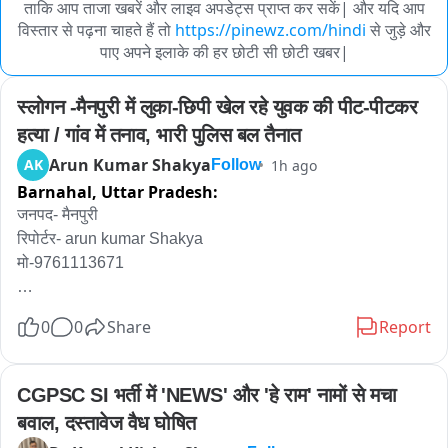
ताकि आप ताजा खबरें और लाइव अपडेट्स प्राप्त कर सकें| और यदि आप
विस्तार से पढ़ना चाहते हैं तो
https://pinewz.com/hindi
से जुड़े और
पाए अपने इलाके की हर छोटी सी छोटी खबर|
स्लोगन -मैनपुरी में लुका-छिपी खेल रहे युवक की पीट-पीटकर 
हत्या / गांव में तनाव, भारी पुलिस बल तैनात
Arun Kumar Shakya
AK
1h ago
Follow
Barnahal,
Uttar Pradesh:
जनपद- मैनपुरी

रिपोर्टर- arun kumar Shakya 

मो-9761113671

0
0
Share
Report
स्लोगन -मैनपुरी में लुका-छिपी खेल रहे युवक की पीट-पीटकर हत्या / गांव में 
तनाव, भारी पुलिस बल तैनात 

CGPSC SI भर्ती में 'NEWS' और 'हे राम' नामों से मचा 
बवाल, दस्तावेज वैध घोषित
एंकर-मैनपुरी से सनसनीखेज खबर सामने आई है जहां सिर्फ एक मजाक... एक 