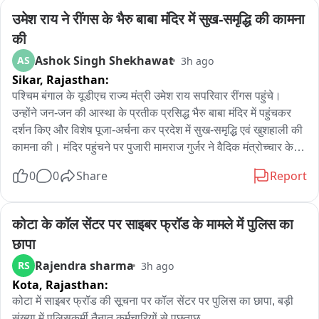
उमेश राय ने रींगस के भैरु बाबा मंदिर में सुख-समृद्धि की कामना 
की
Ashok Singh Shekhawat
AS
3h ago
Sikar,
Rajasthan:
पश्चिम बंगाल के यूडीएच राज्य मंत्री उमेश राय सपरिवार रींगस पहुंचे। 
उन्होंने जन-जन की आस्था के प्रतीक प्रसिद्ध भैरु बाबा मंदिर में पहुंचकर 
दर्शन किए और विशेष पूजा-अर्चना कर प्रदेश में सुख-समृद्धि एवं खुशहाली की 
कामना की। मंदिर पहुंचने पर पुजारी मामराज गुर्जर ने वैदिक मंत्रोच्चार के 
साथ पूजा-अर्चना करवाई। राज्य मंत्री ने भैरु बाबा के समक्ष विधिवत पूजा 
0
0
Share
Report
कर क्षेत्र की सुख-शांति एवं समृद्धि की कामना की। पूजा के बाद मंदिर 
परिसर में उन्होंने श्रद्धालुओं एवं स्थानीय लोगों से भी मुलाकात की। आपको 
बता दें कि उमेश राय खाटूश्यामजी में बाबा श्याम के दर्शन करने के बाद 
कोटा के कॉल सेंटर पर साइबर फ्रॉड के मामले में पुलिस का 
सपरिवार रींगस स्थित भैरु बाबा के दरबार में पहुंचे थे। इस दौरान भाजपा 
छापा
नेता विष्णु चेतानी सहित अनेक भाजपा पदाधिकारी एवं कार्यकर्ता मौजूद रहे। 
Rajendra sharma
RS
3h ago
भाजपा पदाधिकारियों ने राज्य मंत्री का स्वागत किया और मंदिर की धार्मिक 
Kota,
Rajasthan:
एवं ऐतिहासिक महत्ता से भी अवगत करवाया。
कोटा में साइबर फ्रॉड की सूचना पर कॉल सेंटर पर पुलिस का छापा, बड़ी 
संख्या में पुलिसकर्मी तैनात कर्मचारियों से पूछताछ
