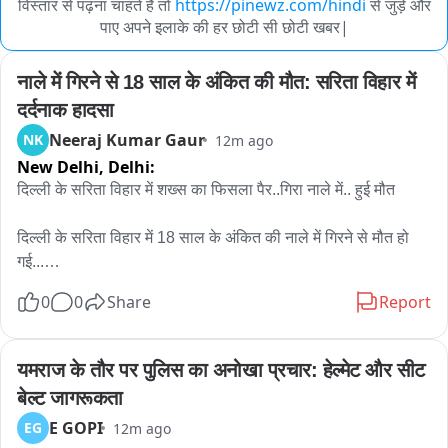
विस्तार से पढ़ना चाहते हैं तो
https://pinewz.com/hindi
से जुड़े और
पाए अपने इलाके की हर छोटी सी छोटी खबर|
नाले में गिरने से 18 साल के अंकित की मौत: सरिता विहार में 
दर्दनाक हादसा
Neeraj Kumar Gaur
NK
12m ago
New Delhi,
Delhi:
दिल्ली के सरिता विहार में शख्स का फिसला पैर..गिरा नाले में.. हुई मौत

दिल्ली के सरिता विहार में 18 साल के अंकित की नाले में गिरने से मौत हो 
गई...

7 अगस्त की शाम को अंकित नोएडा से अपने घर भीम कॉलोनी अली विहार 
0
0
Share
Report
जा रहा था..तभी नाले की पुलिया को क्रोस करने के बाद.. पानी का फ्लो 
ज्यादा था..अंकित को लगा वो निकल जाएगा.. लेकिन उसका पैर फिसला और 
वो नाले में पानी के बहाव के साथ बह गया..
यमराज के तौर पर पुलिस का अनोखा प्रचार: हेल्मेट और सीट 
बेल्ट जागरूकता
E GOPI
EG
12m ago