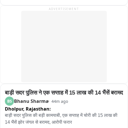
যমরাজ। সামনে দাঁড়িয়ে প্রশ্ন করছেন, “হেলমেট পরে আসোনি কেন? জানো আমি 
करने की मांग को लेकर प्रदर्शन लंबे समय से एसएमएस मेडिकल कॉलेज के 
ADVERTISEMENT
যমরাজ? যে কোনও মুহূর্তে তোমার বাড়িতে পৌঁছে যেতে পারি!” এরপরই শুরু হচ্ছে 
बाहर संविदा कर्मी कर रहे विरोध
‘হিসেব-নিকেশ’। যমরাজের নির্দেশে চিত্রগুপ্ত খাতা খুলে জানতে চাইছেন গাড়ির 
কাগজপত্র ও প্রয়োজনীয় নথি সম্পর্কে। কোথাও নথিপত্রের ঘাটতি ধরা পড়লে 
চিত্রগুপ্তের কণ্ঠে বিস্ময়“যমরাজ, এ তো অবাক কাণ্ড! গাড়ির লাইসেন্স নেই, 
প্রয়োজনীয় নথিপত্রও নেই, হেলমেট নেই!” নাটকীয় এই পরিবেশের মধ্যেই বাইক ও 
চারচাকার চালকদের দেওয়া হচ্ছে গুরুত্বপূর্ণ বার্তা। বাইক আরোহীদের হেলমেট পরার 
অঙ্গীকার করানো হচ্ছে। একইসঙ্গে চারচাকার চালকদের সিটবেল্ট ব্যবহার এবং সমস্ত 
ট্রাফিক আইন মেনে চলার জন্য সচেতন করা হচ্ছে। ট্রাফিক পুলিশের এই অভিনব 
উদ্যোগ দেখতে তেমাথানি বাজার এলাকায় ভিড় জমে যায়। 많은 ব্যক্তি মোবাইল 
ফোনে গোটা সচেতনতা কর্মসূচির ভিডিও ও ছবি তুলে রাখেন। কারও মুখে হাসি, কেউ 
আবার হাততালি দিয়ে ট্রাফিক পুলিশের উদ্যোগকে স্বাগত জানান। সাধারণ মানুষের 
একাংশের মতে, শুধুমাত্র আইন প্রয়োগ বা জরিমানার মাধ্যমে নয়, এমন অভিনব ও 
बाड़ी सदर पुलिस ने एक सप्ताह में 15 लाख की 14 भैंसें बरामद
নাটকীয় পদ্ধতিতে সচেতনতার বার্তা মানুষের কাছে পৌঁছে দিলে তার প্রভাব আরও 
বেশি হতে পারে। পথ নিরাপত্তা সপ্তাহে সবং ও পিংলা পুলিশের এই উদ্যোগ যেন 
Bhanu Sharma
BS
44m ago
হাসির আড়ালে একটি কঠিন বার্তাই দিয়ে গেল হেলমেট ও সিটবেল্ট এড়িয়ে চলা মানেই 
Dholpur,
Rajasthan:
নিজের জীবনকে ঝুঁкির মুখে ঠেলে দেওয়া। তাই রাস্তায় বেরোনোর আগে নিয়ম 
बाड़ी सदर पुलिस की बड़ी कामयाबी, एक सप्ताह में चोरी की 15 लाख की 
মানুন, সতর্ক থাকুন এবং নিরাপদে বাড়ি ফিরুন。
14 भैंसें झोर जंगल से बरामद, आरोपी फरार
