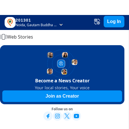
201301
Log In
Home
Noida, Gautam Buddha Nagar, Uttar Pradesh
Web Stories
Become a News Creator
Your local stories, Your voice
Join as Creator
Follow us on